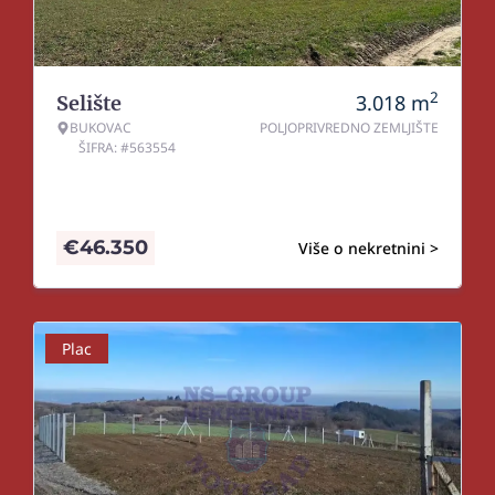
2
3.018
m
Selište
BUKOVAC
POLJOPRIVREDNO ZEMLJIŠTE
ŠIFRA: #563554
€
46.350
Više o nekretnini >
Plac