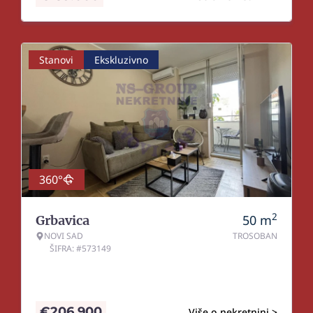
Stanovi
Ekskluzivno
360°
2
50
m
Grbavica
NOVI SAD
TROSOBAN
ŠIFRA: #573149
€
206.900
Više o nekretnini >