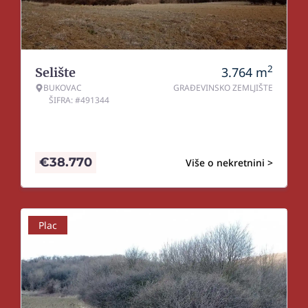
2
3.764
m
Selište
BUKOVAC
GRAĐEVINSKO ZEMLJIŠTE
ŠIFRA: #491344
€
38.770
Više o nekretnini >
Plac