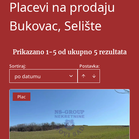
Placevi na prodaju
Bukovac, Selište
Prikazano 1-5 od ukupno 5 rezultata
Sortiraj
:
Postavka:
po datumu
Plac