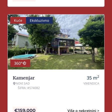
Kuće
Ekskluzivno
360°
2
35
m
Kamenjar
NOVI SAD
VIKENDICA
ŠIFRA: #574082
€
159.000
Više o nekretnini >