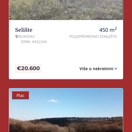
2
450
m
Selište
BUKOVAC
POLJOPRIVREDNO ZEMLJIŠTE
ŠIFRA: #562204
€
20.600
Više o nekretnini >
Plac