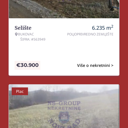
2
6.235
m
Selište
BUKOVAC
POLJOPRIVREDNO ZEMLJIŠTE
ŠIFRA: #563949
€
30.900
Više o nekretnini >
Plac