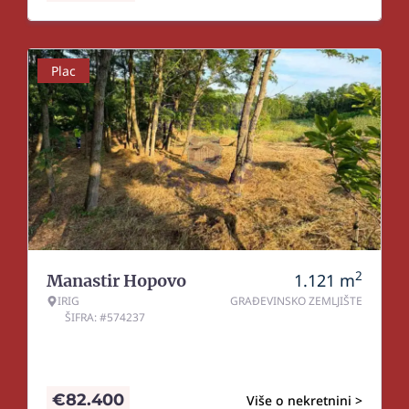
Plac
2
1.121
m
Manastir Hopovo
IRIG
GRAĐEVINSKO ZEMLJIŠTE
ŠIFRA: #574237
€
82.400
Više o nekretnini >