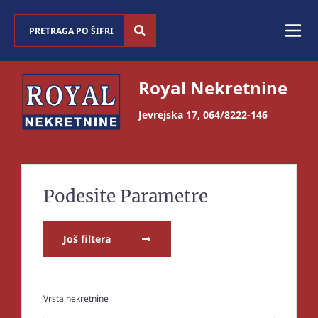
Royal Nekretnine
Jevrejska 17
,
064/8222-146
Podesite Parametre
Još filtera
Vrsta nekretnine