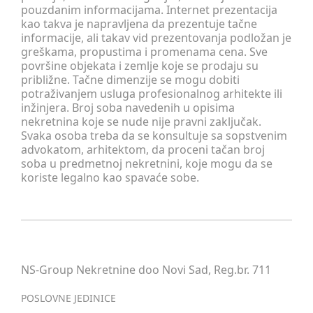
pouzdanim informacijama. Internet prezentacija
kao takva je napravljena da prezentuje tačne
informacije, ali takav vid prezentovanja podložan je
greškama, propustima i promenama cena. Sve
površine objekata i zemlje koje se prodaju su
približne. Tačne dimenzije se mogu dobiti
potraživanjem usluga profesionalnog arhitekte ili
inžinjera. Broj soba navedenih u opisima
nekretnina koje se nude nije pravni zaključak.
Svaka osoba treba da se konsultuje sa sopstvenim
advokatom, arhitektom, da proceni tačan broj
soba u predmetnoj nekretnini, koje mogu da se
koriste legalno kao spavaće sobe.
NS-Group Nekretnine doo Novi Sad, Reg.br. 711
POSLOVNE JEDINICE