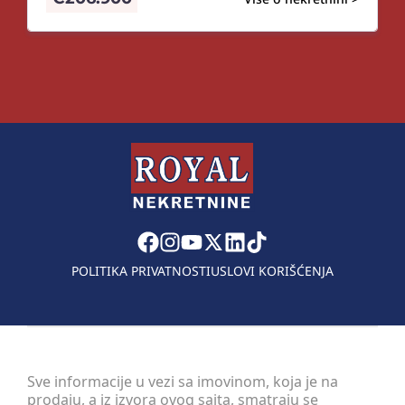
POLITIKA PRIVATNOSTI
USLOVI KORIŠĆENJA
Sve informacije u vezi sa imovinom, koja je na
prodaju, a iz izvora ovog sajta, smatraju se