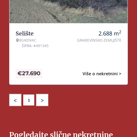
2
2.688
m
Selište
BUKOVAC
GRAĐEVINSKO ZEMLJIŠTE
ŠIFRA: #491345
€
27.690
Više o nekretnini >
<
>
1
Pogledajte slične nekretnine