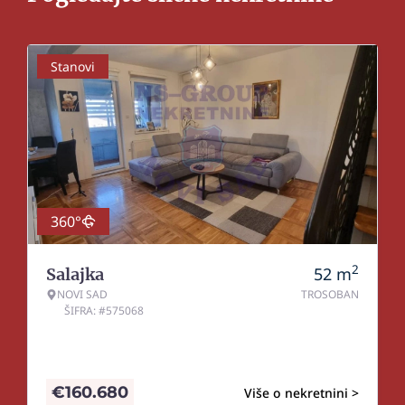
Stanovi
360°
2
52
m
Salajka
NOVI SAD
TROSOBAN
ŠIFRA: #575068
€
160.680
Više o nekretnini >