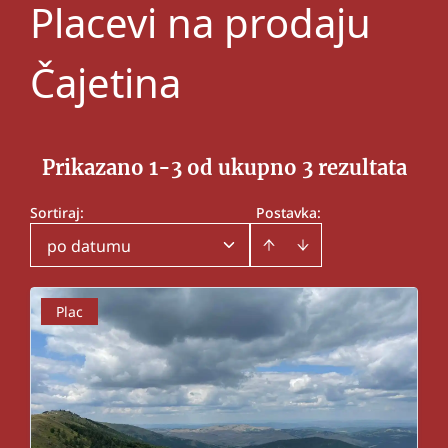
Placevi na prodaju
Čajetina
Prikazano 1-3 od ukupno 3 rezultata
Sortiraj
:
Postavka:
po datumu
Plac