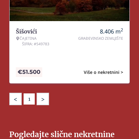
2
8.406
m
Šišovići
ČAJETINA
GRAĐEVINSKO ZEMLJIŠTE
ŠIFRA: #549783
€
51.500
Više o nekretnini >
<
>
1
Pogledajte slične nekretnine