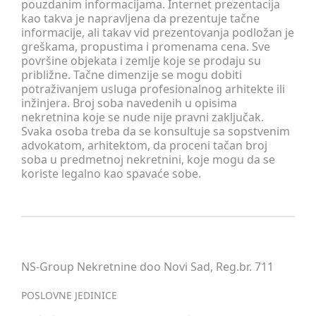
pouzdanim informacijama. Internet prezentacija
kao takva je napravljena da prezentuje tačne
informacije, ali takav vid prezentovanja podložan je
greškama, propustima i promenama cena. Sve
površine objekata i zemlje koje se prodaju su
približne. Tačne dimenzije se mogu dobiti
potraživanjem usluga profesionalnog arhitekte ili
inžinjera. Broj soba navedenih u opisima
nekretnina koje se nude nije pravni zaključak.
Svaka osoba treba da se konsultuje sa sopstvenim
advokatom, arhitektom, da proceni tačan broj
soba u predmetnoj nekretnini, koje mogu da se
koriste legalno kao spavaće sobe.
NS-Group Nekretnine doo Novi Sad, Reg.br. 711
POSLOVNE JEDINICE