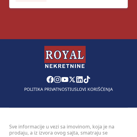
POLITIKA PRIVATNOSTI
USLOVI KORIŠĆENJA
Sve informacije u vezi sa imovinom, koja je na
prodaju, a iz izvora ovog sajta, smatraju se