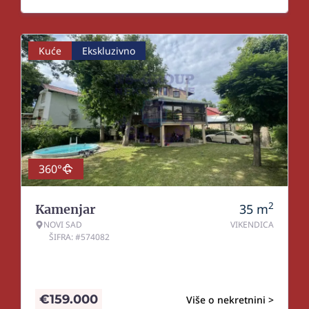
Kuće
Ekskluzivno
360°
2
35
m
Kamenjar
NOVI SAD
VIKENDICA
ŠIFRA: #574082
€
159.000
Više o nekretnini >