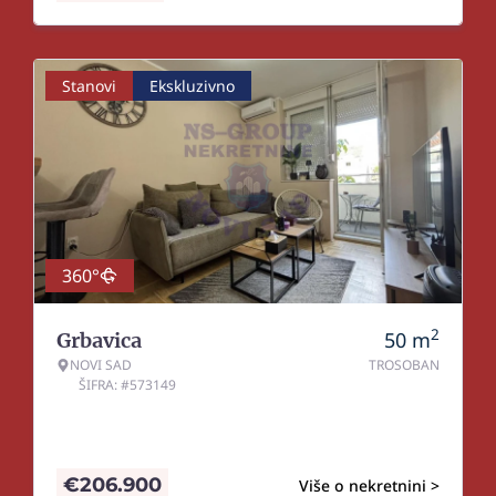
Stanovi
Ekskluzivno
360°
2
50
m
Grbavica
NOVI SAD
TROSOBAN
ŠIFRA: #573149
€
206.900
Više o nekretnini >