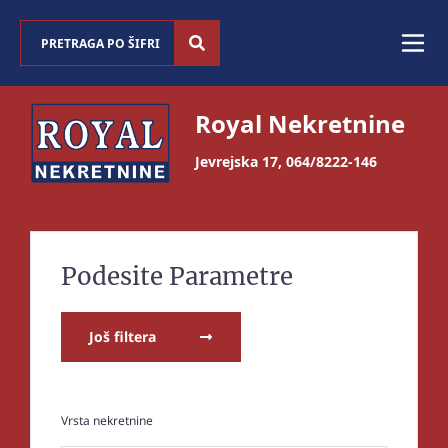
Royal Nekretnine
Jevrejska 17
,
064/8222-146
Podesite Parametre
Još filtera
Vrsta nekretnine