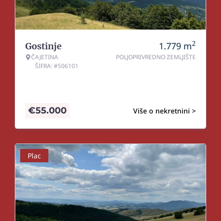
2
1.779
m
Gostinje
ČAJETINA
POLJOPRIVREDNO ZEMLJIŠTE
ŠIFRA: #506101
€
55.000
Više o nekretnini >
Plac