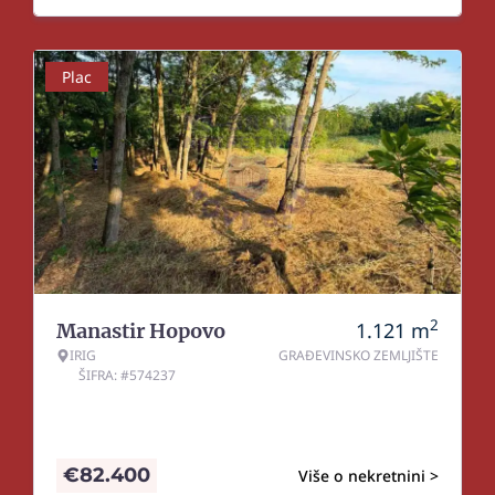
Plac
2
1.121
m
Manastir Hopovo
IRIG
GRAĐEVINSKO ZEMLJIŠTE
ŠIFRA: #574237
€
82.400
Više o nekretnini >