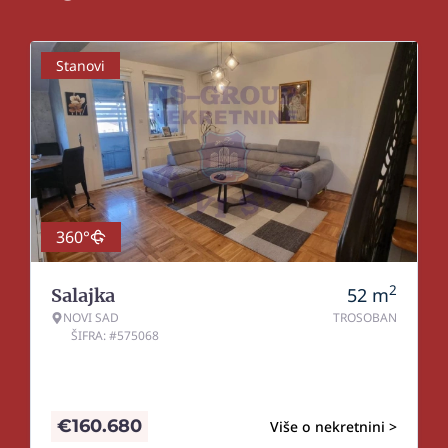
Stanovi
360°
2
52
m
Salajka
NOVI SAD
TROSOBAN
ŠIFRA: #575068
€
160.680
Više o nekretnini >