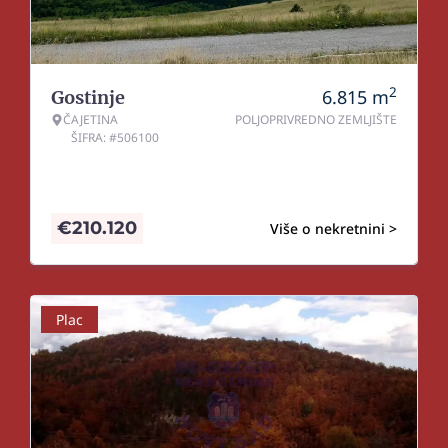
2
6.815
m
Gostinje
ČAJETINA
POLJOPRIVREDNO ZEMLJIŠTE
ŠIFRA: #506100
€
210.120
Više o nekretnini >
Plac