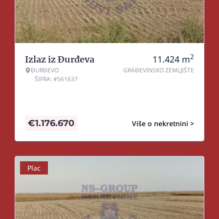
2
11.424
m
Izlaz iz Đurđeva
ĐURĐEVO
GRAĐEVINSKO ZEMLJIŠTE
ŠIFRA: #561637
€
1.176.670
Više o nekretnini >
Plac