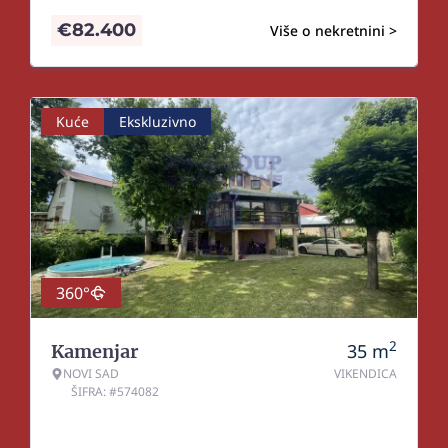
€
82.400
Više o nekretnini >
Kuće
Ekskluzivno
360°
2
35
m
Kamenjar
NOVI SAD
VIKENDICA
ŠIFRA: #574082