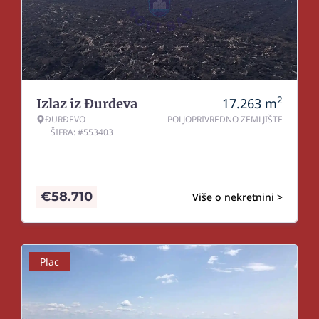
2
17.263
m
Izlaz iz Đurđeva
ĐURĐEVO
POLJOPRIVREDNO ZEMLJIŠTE
ŠIFRA: #553403
€
58.710
Više o nekretnini >
Plac