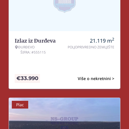
2
21.119
m
Izlaz iz Đurđeva
ĐURĐEVO
POLJOPRIVREDNO ZEMLJIŠTE
ŠIFRA: #555115
€
33.990
Više o nekretnini >
Plac