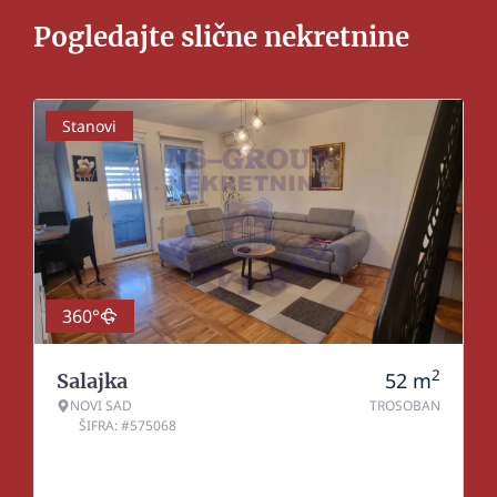
Pogledajte slične nekretnine
Stanovi
360°
2
52
m
Salajka
NOVI SAD
TROSOBAN
ŠIFRA: #575068