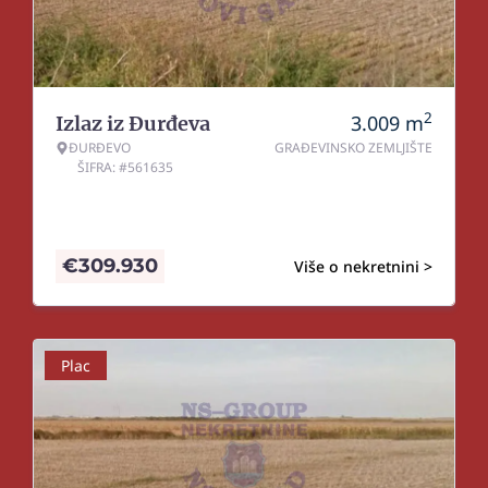
2
3.009
m
Izlaz iz Đurđeva
ĐURĐEVO
GRAĐEVINSKO ZEMLJIŠTE
ŠIFRA: #561635
€
309.930
Više o nekretnini >
Plac