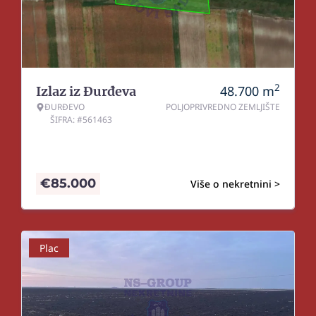
2
48.700
m
Izlaz iz Đurđeva
ĐURĐEVO
POLJOPRIVREDNO ZEMLJIŠTE
ŠIFRA: #561463
€
85.000
Više o nekretnini >
Plac