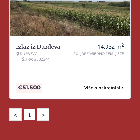
2
14.932
m
Izlaz iz Đurđeva
ĐURĐEVO
POLJOPRIVREDNO ZEMLJIŠTE
ŠIFRA: #532344
€
51.500
Više o nekretnini >
<
>
1