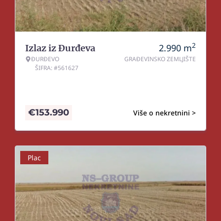
2
2.990
m
Izlaz iz Đurđeva
ĐURĐEVO
GRAĐEVINSKO ZEMLJIŠTE
ŠIFRA: #561627
€
153.990
Više o nekretnini >
Plac