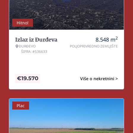
Hitno!
2
8.548
m
Izlaz iz Đurđeva
ĐURĐEVO
POLJOPRIVREDNO ZEMLJIŠTE
ŠIFRA: #536633
€
19.570
Više o nekretnini >
Plac