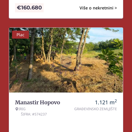
€
160.680
Više o nekretnini >
Plac
2
1.121
m
Manastir Hopovo
IRIG
GRAĐEVINSKO ZEMLJIŠTE
ŠIFRA: #574237