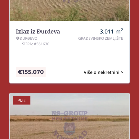
2
3.011
m
Izlaz iz Đurđeva
ĐURĐEVO
GRAĐEVINSKO ZEMLJIŠTE
ŠIFRA: #561630
€
155.070
Više o nekretnini >
Plac