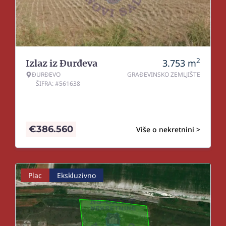
2
3.753
m
Izlaz iz Đurđeva
ĐURĐEVO
GRAĐEVINSKO ZEMLJIŠTE
ŠIFRA: #561638
€
386.560
Više o nekretnini >
Plac
Ekskluzivno