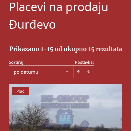
Placevi na prodaju
Đurđevo
Prikazano 1-15 od ukupno 15 rezultata
Sortiraj
:
Postavka:
po datumu
Plac