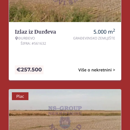
2
5.000
m
Izlaz iz Đurđeva
ĐURĐEVO
GRAĐEVINSKO ZEMLJIŠTE
ŠIFRA: #561632
€
257.500
Više o nekretnini >
Plac