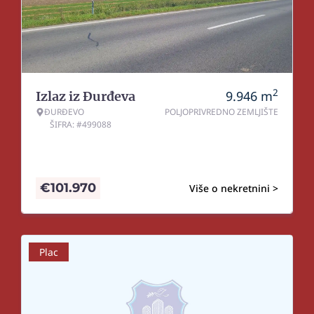
2
9.946
m
Izlaz iz Đurđeva
ĐURĐEVO
POLJOPRIVREDNO ZEMLJIŠTE
ŠIFRA: #499088
€
101.970
Više o nekretnini >
Plac