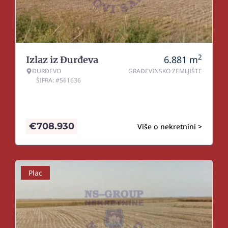
2
6.881
m
Izlaz iz Đurđeva
ĐURĐEVO
GRAĐEVINSKO ZEMLJIŠTE
ŠIFRA: #561636
€
708.930
Više o nekretnini >
Plac