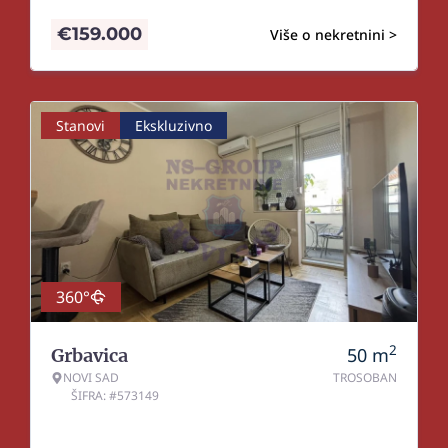
€
159.000
Više o nekretnini >
Stanovi
Ekskluzivno
360°
2
50
m
Grbavica
NOVI SAD
TROSOBAN
ŠIFRA: #573149