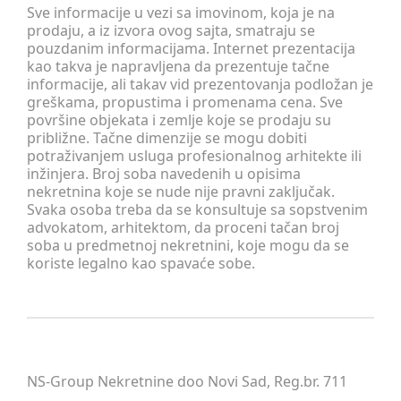
Sve informacije u vezi sa imovinom, koja je na
prodaju, a iz izvora ovog sajta, smatraju se
pouzdanim informacijama. Internet prezentacija
kao takva je napravljena da prezentuje tačne
informacije, ali takav vid prezentovanja podložan je
greškama, propustima i promenama cena. Sve
površine objekata i zemlje koje se prodaju su
približne. Tačne dimenzije se mogu dobiti
potraživanjem usluga profesionalnog arhitekte ili
inžinjera. Broj soba navedenih u opisima
nekretnina koje se nude nije pravni zaključak.
Svaka osoba treba da se konsultuje sa sopstvenim
advokatom, arhitektom, da proceni tačan broj
soba u predmetnoj nekretnini, koje mogu da se
koriste legalno kao spavaće sobe.
NS-Group Nekretnine doo Novi Sad, Reg.br. 711