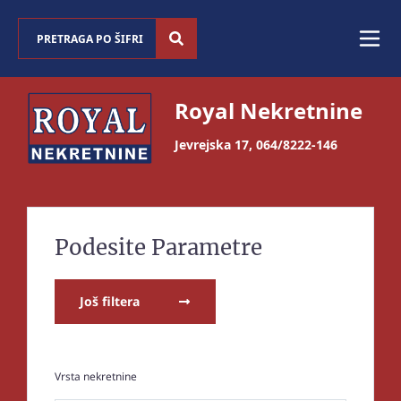
Royal Nekretnine
Jevrejska 17
,
064/8222-146
Podesite Parametre
Još filtera
Vrsta nekretnine