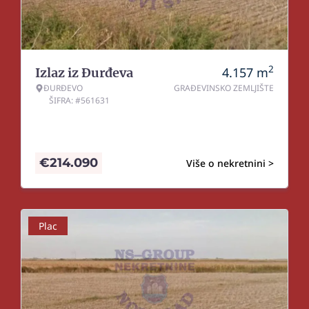
2
4.157
m
Izlaz iz Đurđeva
ĐURĐEVO
GRAĐEVINSKO ZEMLJIŠTE
ŠIFRA: #561631
€
214.090
Više o nekretnini >
Plac