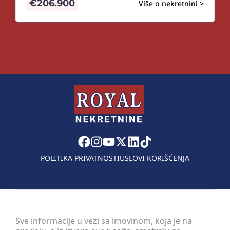
€
206.900
Više o nekretnini >
POLITIKA PRIVATNOSTI
USLOVI KORIŠĆENJA
Sve informacije u vezi sa imovinom, koja je na