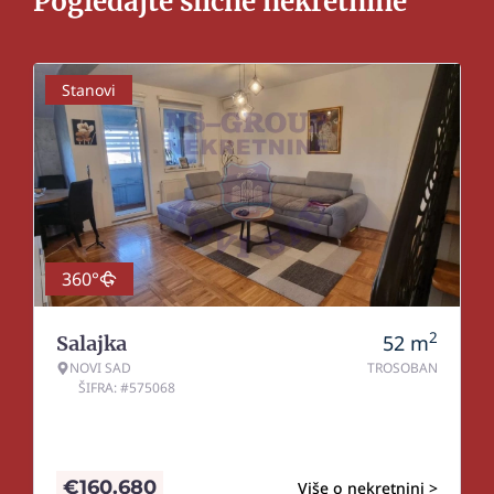
Pogledajte slične nekretnine
Stanovi
360°
2
52
m
Salajka
NOVI SAD
TROSOBAN
ŠIFRA: #575068
€
160.680
Više o nekretnini >