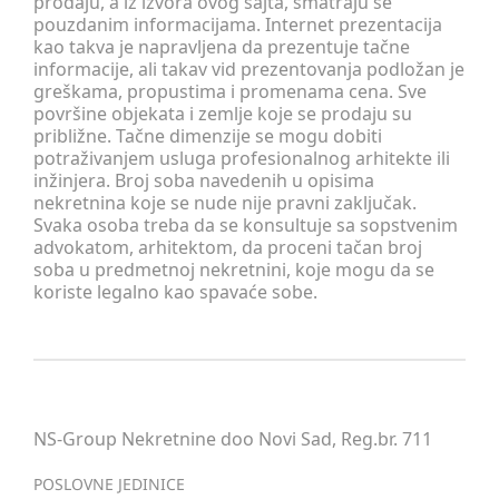
prodaju, a iz izvora ovog sajta, smatraju se
pouzdanim informacijama. Internet prezentacija
kao takva je napravljena da prezentuje tačne
informacije, ali takav vid prezentovanja podložan je
greškama, propustima i promenama cena. Sve
površine objekata i zemlje koje se prodaju su
približne. Tačne dimenzije se mogu dobiti
potraživanjem usluga profesionalnog arhitekte ili
inžinjera. Broj soba navedenih u opisima
nekretnina koje se nude nije pravni zaključak.
Svaka osoba treba da se konsultuje sa sopstvenim
advokatom, arhitektom, da proceni tačan broj
soba u predmetnoj nekretnini, koje mogu da se
koriste legalno kao spavaće sobe.
NS-Group Nekretnine doo Novi Sad, Reg.br. 711
POSLOVNE JEDINICE