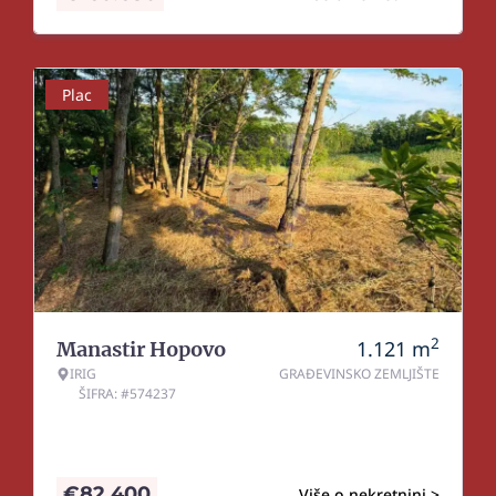
Plac
2
1.121
m
Manastir Hopovo
IRIG
GRAĐEVINSKO ZEMLJIŠTE
ŠIFRA: #574237
€
82.400
Više o nekretnini >