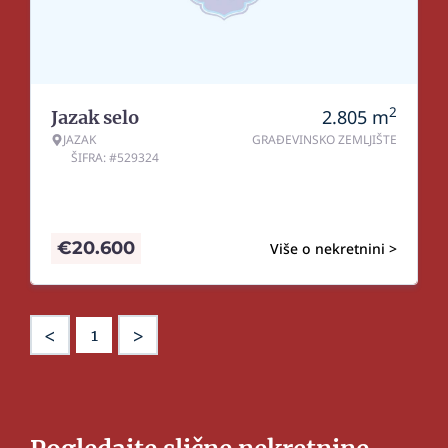
2
2.805
m
Jazak selo
JAZAK
GRAĐEVINSKO ZEMLJIŠTE
ŠIFRA: #529324
€
20.600
Više o nekretnini >
<
>
1