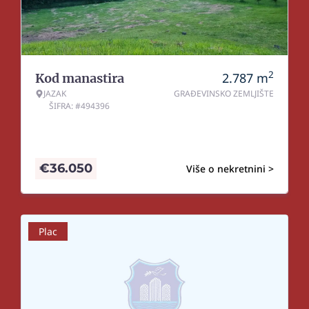
2
2.787
m
Kod manastira
JAZAK
GRAĐEVINSKO ZEMLJIŠTE
ŠIFRA: #494396
€
36.050
Više o nekretnini >
Plac