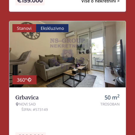
€
159.000
Više o nekretnini >
Stanovi
Ekskluzivno
360°
2
50
m
Grbavica
NOVI SAD
TROSOBAN
ŠIFRA: #573149