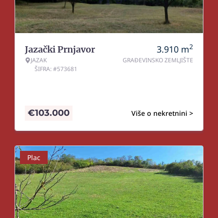
2
3.910
m
Jazački Prnjavor
JAZAK
GRAĐEVINSKO ZEMLJIŠTE
ŠIFRA: #573681
€
103.000
Više o nekretnini >
Plac