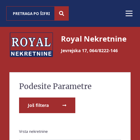
Royal Nekretnine
Jevrejska 17
,
064/8222-146
Podesite Parametre
Još filtera
Vrsta nekretnine