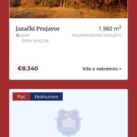
2
1.960
m
Jazački Prnjavor
JAZAK
POLJOPRIVREDNO ZEMLJIŠTE
ŠIFRA: #542754
€
8.340
Više o nekretnini >
Plac
Ekskluzivno