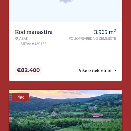
2
3.965
m
Kod manastira
JAZAK
POLJOPRIVREDNO ZEMLJIŠTE
ŠIFRA: #480163
€
82.400
Više o nekretnini >
Plac