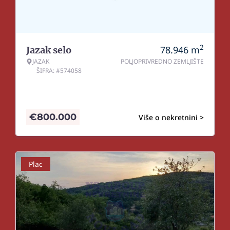
2
78.946
m
Jazak selo
JAZAK
POLJOPRIVREDNO ZEMLJIŠTE
ŠIFRA: #574058
€
800.000
Više o nekretnini >
Plac