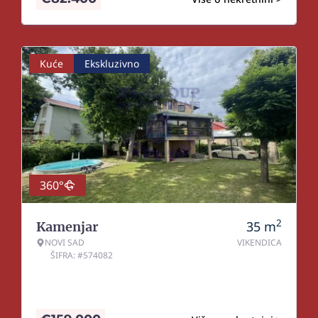
Kuće
Ekskluzivno
360°
2
35
m
Kamenjar
NOVI SAD
VIKENDICA
ŠIFRA: #574082