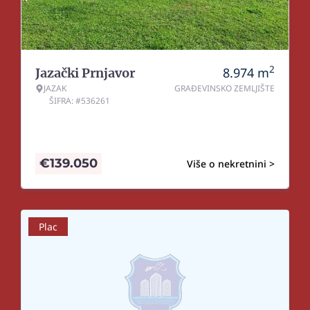
2
8.974
m
Jazački Prnjavor
JAZAK
GRAĐEVINSKO ZEMLJIŠTE
ŠIFRA: #536261
€
139.050
Više o nekretnini >
Plac