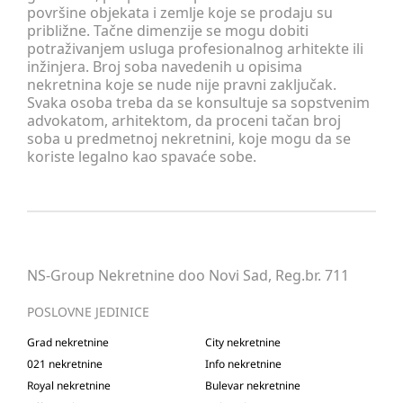
površine objekata i zemlje koje se prodaju su
približne. Tačne dimenzije se mogu dobiti
potraživanjem usluga profesionalnog arhitekte ili
inžinjera. Broj soba navedenih u opisima
nekretnina koje se nude nije pravni zaključak.
Svaka osoba treba da se konsultuje sa sopstvenim
advokatom, arhitektom, da proceni tačan broj
soba u predmetnoj nekretnini, koje mogu da se
koriste legalno kao spavaće sobe.
NS-Group Nekretnine doo Novi Sad, Reg.br. 711
POSLOVNE JEDINICE
Grad nekretnine
City nekretnine
021 nekretnine
Info nekretnine
Royal nekretnine
Bulevar nekretnine