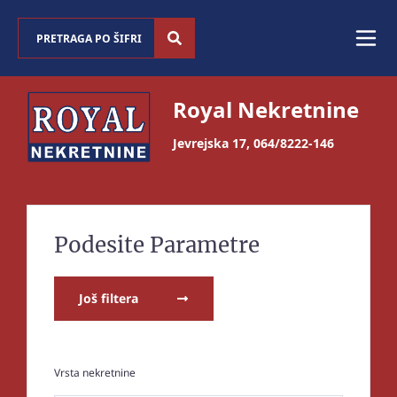
Royal Nekretnine
Jevrejska 17
,
064/8222-146
Podesite Parametre
Još filtera
Vrsta nekretnine