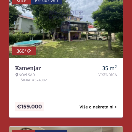
Kuće
Ekskluzivno
360°
2
35
m
Kamenjar
NOVI SAD
VIKENDICA
ŠIFRA: #574082
€
159.000
Više o nekretnini >