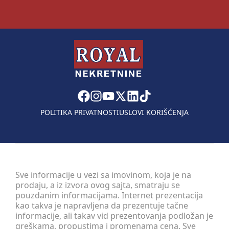
POLITIKA PRIVATNOSTI
USLOVI KORIŠĆENJA
Sve informacije u vezi sa imovinom, koja je na
prodaju, a iz izvora ovog sajta, smatraju se
pouzdanim informacijama. Internet prezentacija
kao takva je napravljena da prezentuje tačne
informacije, ali takav vid prezentovanja podložan je
greškama, propustima i promenama cena. Sve