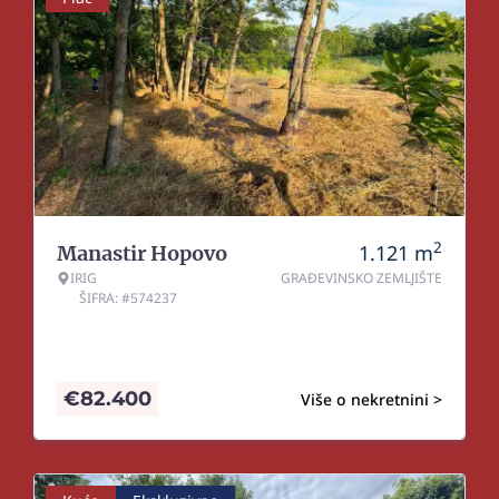
2
1.121
m
Manastir Hopovo
IRIG
GRAĐEVINSKO ZEMLJIŠTE
ŠIFRA: #574237
€
82.400
Više o nekretnini >