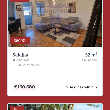
360°
2
52
m
Salajka
NOVI SAD
TROSOBAN
ŠIFRA: #575068
€
160.680
Više o nekretnini >
Plac