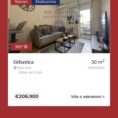
Stanovi
Ekskluzivno
360°
2
50
m
Grbavica
NOVI SAD
TROSOBAN
ŠIFRA: #573149
€
206.900
Više o nekretnini >