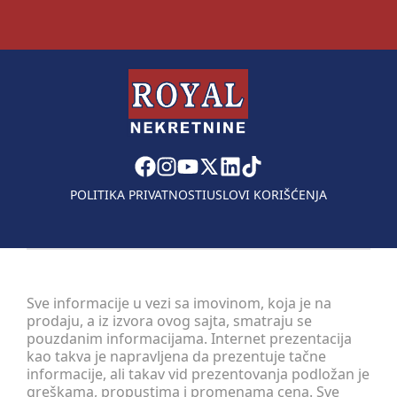
POLITIKA PRIVATNOSTI
USLOVI KORIŠĆENJA
Sve informacije u vezi sa imovinom, koja je na
prodaju, a iz izvora ovog sajta, smatraju se
pouzdanim informacijama. Internet prezentacija
kao takva je napravljena da prezentuje tačne
informacije, ali takav vid prezentovanja podložan je
greškama, propustima i promenama cena. Sve