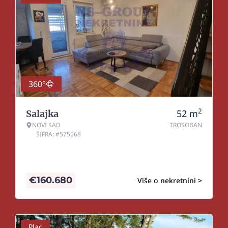
360°
2
52
m
Salajka
NOVI SAD
TROSOBAN
ŠIFRA: #575068
€
160.680
Više o nekretnini >
Plac