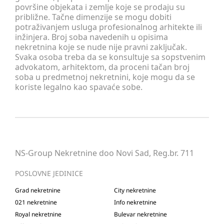
površine objekata i zemlje koje se prodaju su
približne. Tačne dimenzije se mogu dobiti
potraživanjem usluga profesionalnog arhitekte ili
inžinjera. Broj soba navedenih u opisima
nekretnina koje se nude nije pravni zaključak.
Svaka osoba treba da se konsultuje sa sopstvenim
advokatom, arhitektom, da proceni tačan broj
soba u predmetnoj nekretnini, koje mogu da se
koriste legalno kao spavaće sobe.
NS-Group Nekretnine doo Novi Sad, Reg.br. 711
POSLOVNE JEDINICE
Grad nekretnine
City nekretnine
021 nekretnine
Info nekretnine
Royal nekretnine
Bulevar nekretnine