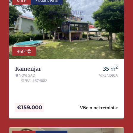
Kuće
Ekskluzivno
360°
2
35
m
Kamenjar
NOVI SAD
VIKENDICA
ŠIFRA: #574082
€
159.000
Više o nekretnini >