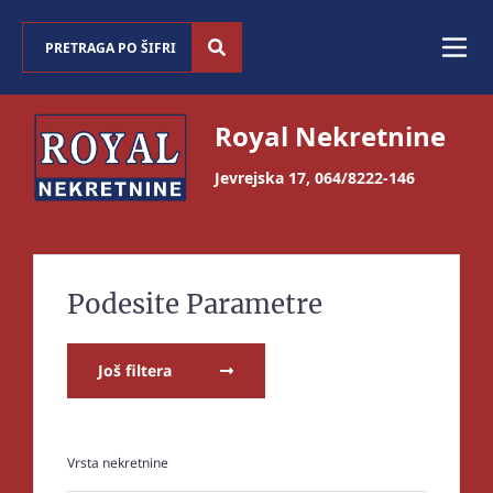
Royal Nekretnine
Jevrejska 17
,
064/8222-146
Podesite Parametre
Još filtera
Vrsta nekretnine