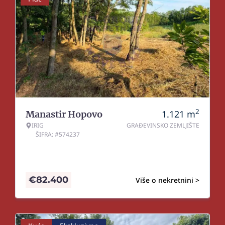
2
1.121
m
Manastir Hopovo
IRIG
GRAĐEVINSKO ZEMLJIŠTE
ŠIFRA: #574237
€
82.400
Više o nekretnini >