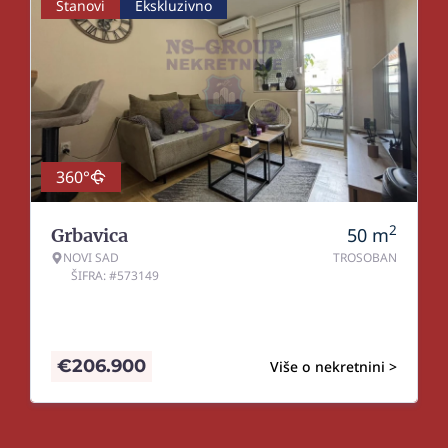
Stanovi
Ekskluzivno
360°
2
50
m
Grbavica
NOVI SAD
TROSOBAN
ŠIFRA: #573149
€
206.900
Više o nekretnini >