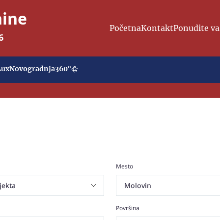
nine
Početna
Kontakt
Ponudite va
6
Lux
Novogradnja
360°
Mesto
Površina