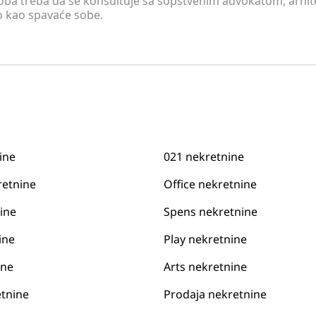
soba treba da se konsultuje sa sopstvenim advokatom, arhi
o kao spavaće sobe.
ine
021 nekretnine
retnine
Office nekretnine
ine
Spens nekretnine
ine
Play nekretnine
ine
Arts nekretnine
tnine
Prodaja nekretnine