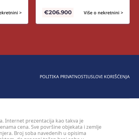
€
206.900
ekretnini >
Više o nekretnini >
POLITIKA PRIVATNOSTI
USLOVI KORIŠĆENJA
. Internet prezentacija kao takva je
menama cena. Sve površine objekata i zemlje
injera. Broj soba navedenih u opisima