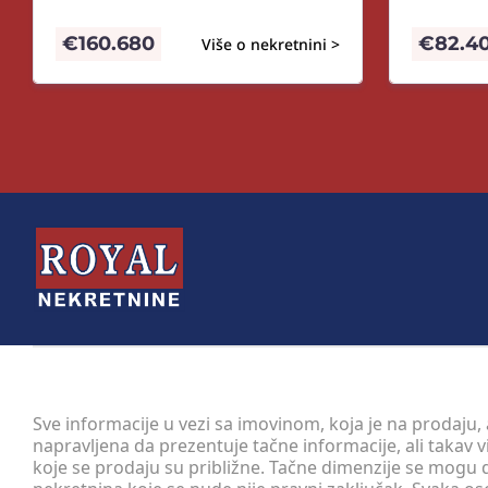
€
160.680
€
82.4
Više o nekretnini >
Sve informacije u vezi sa imovinom, koja je na prodaju,
napravljena da prezentuje tačne informacije, ali taka
koje se prodaju su približne. Tačne dimenzije se mogu d