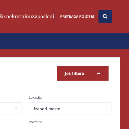
šu nekretninu
Zaposleni
Još filtera
Lokacija
Izaberi mesto
Površina