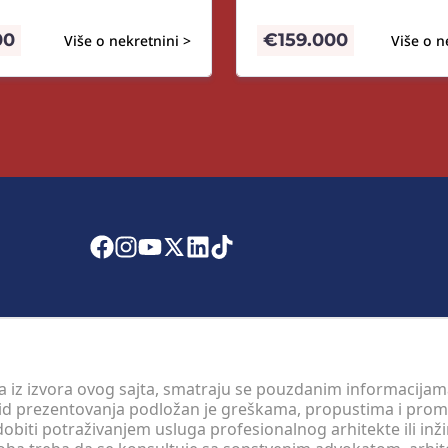
00
€
159.000
Više o nekretnini >
Više o n
 a iz izvora ovog sajta, smatraju se pouzdanim informacijama
v vid prezentovanja podložan je greškama, propustima i pro
obiti potraživanjem usluga profesionalnog arhitekte ili inž