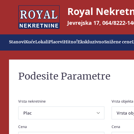
Royal Nekret
Jevrejska 17
,
064/8222-14
Stanovi
Kuće
Lokali
Placevi
Hitno!
Ekskluzivno
Snižene cene
Podesite Parametre
Vrsta nekretnine
Vrsta objekta
Cena
Cena