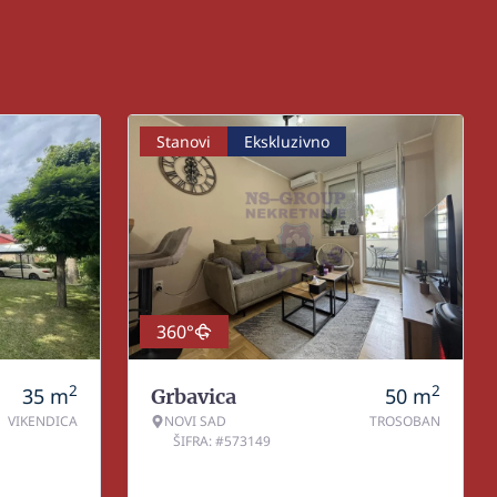
Stanovi
Ekskluzivno
360°
2
2
35
m
50
m
Grbavica
VIKENDICA
NOVI SAD
TROSOBAN
ŠIFRA: #573149