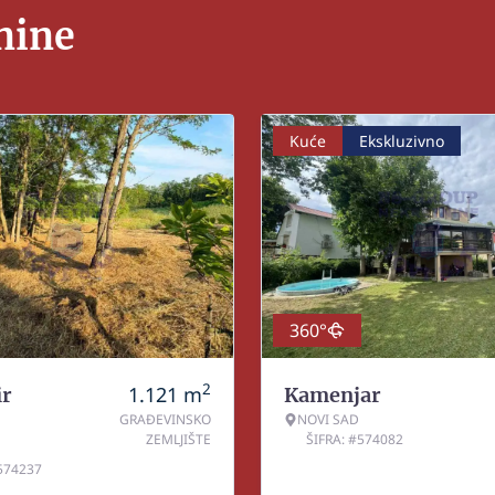
nine
Kuće
Ekskluzivno
360°
2
1.121
m
r
Kamenjar
GRAĐEVINSKO
NOVI SAD
ZEMLJIŠTE
ŠIFRA: #574082
#574237