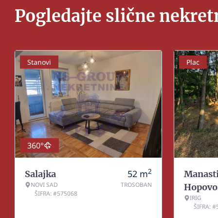
Pogledajte slične nekret
Stanovi
Plac
360°
2
52
m
Salajka
Manasti
NOVI SAD
TROSOBAN
Hopovo
ŠIFRA: #575068
IRIG
ŠIFRA: 