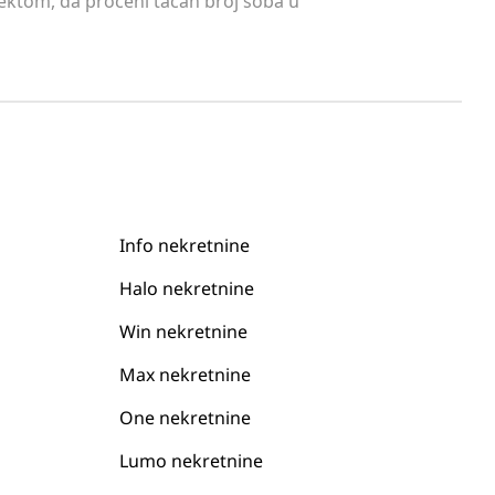
tektom, da proceni tačan broj soba u
Info nekretnine
Halo nekretnine
Win nekretnine
Max nekretnine
One nekretnine
Lumo nekretnine