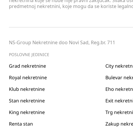
nekretnina koje se nude nije pravni zaključak. Svaka o
predmetnoj nekretnini, koje mogu da se koriste legaln
NS-Group Nekretnine doo Novi Sad, Reg.br. 711
POSLOVNE JEDINICE
Grad nekretnine
City nekretn
Royal nekretnine
Bulevar nek
Klub nekretnine
Eho nekretn
Stan nekretnine
Exit nekretn
King nekretnine
Trg nekretn
Renta stan
Zakup nekre