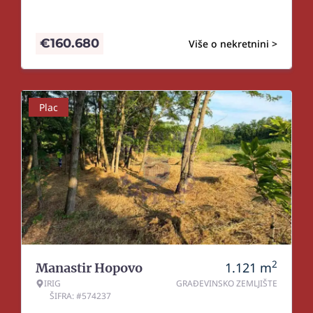
€
160.680
Više o nekretnini >
Plac
2
1.121
m
Manastir Hopovo
IRIG
GRAĐEVINSKO ZEMLJIŠTE
ŠIFRA: #574237