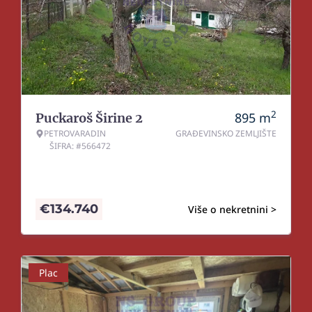
2
895
m
Puckaroš Širine 2
PETROVARADIN
GRAĐEVINSKO ZEMLJIŠTE
ŠIFRA: #566472
€
134.740
Više o nekretnini >
Plac