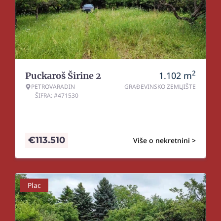
2
1.102
m
Puckaroš Širine 2
PETROVARADIN
GRAĐEVINSKO ZEMLJIŠTE
ŠIFRA: #471530
€
113.510
Više o nekretnini >
Plac