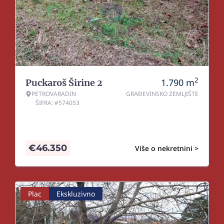
2
1.790
m
Puckaroš Širine 2
PETROVARADIN
GRAĐEVINSKO ZEMLJIŠTE
ŠIFRA: #574053
€
46.350
Više o nekretnini >
Plac
Ekskluzivno