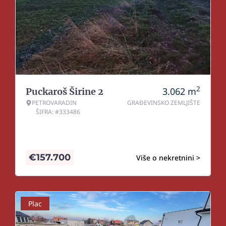
2
3.062
m
Puckaroš Širine 2
PETROVARADIN
GRAĐEVINSKO ZEMLJIŠTE
ŠIFRA: #333486
€
157.700
Više o nekretnini >
Plac