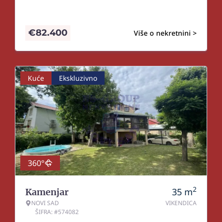
€
82.400
Više o nekretnini >
Kuće
Ekskluzivno
360°
2
35
m
Kamenjar
NOVI SAD
VIKENDICA
ŠIFRA: #574082