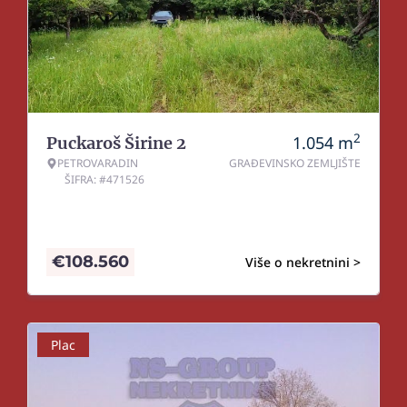
2
1.054
m
Puckaroš Širine 2
PETROVARADIN
GRAĐEVINSKO ZEMLJIŠTE
ŠIFRA: #471526
€
108.560
Više o nekretnini >
Plac