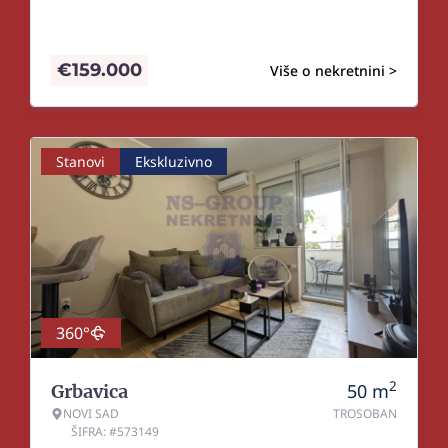
€
159.000
Više o nekretnini >
Stanovi
Ekskluzivno
360°
2
50
m
Grbavica
NOVI SAD
TROSOBAN
ŠIFRA: #573149