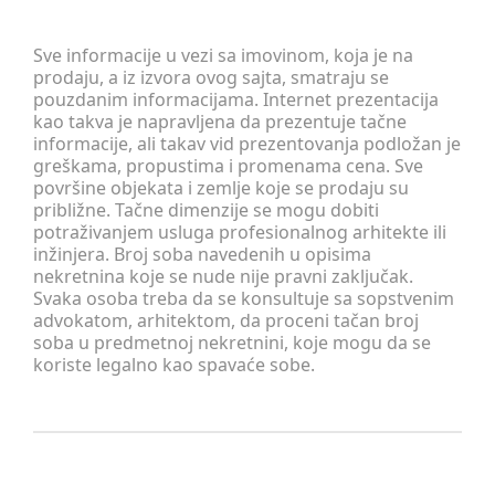
Sve informacije u vezi sa imovinom, koja je na
prodaju, a iz izvora ovog sajta, smatraju se
pouzdanim informacijama. Internet prezentacija
kao takva je napravljena da prezentuje tačne
informacije, ali takav vid prezentovanja podložan je
greškama, propustima i promenama cena. Sve
površine objekata i zemlje koje se prodaju su
približne. Tačne dimenzije se mogu dobiti
potraživanjem usluga profesionalnog arhitekte ili
inžinjera. Broj soba navedenih u opisima
nekretnina koje se nude nije pravni zaključak.
Svaka osoba treba da se konsultuje sa sopstvenim
advokatom, arhitektom, da proceni tačan broj
soba u predmetnoj nekretnini, koje mogu da se
koriste legalno kao spavaće sobe.