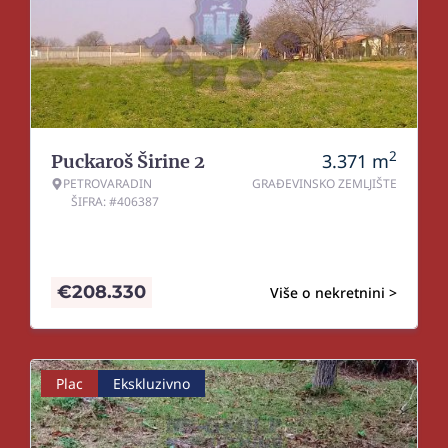
2
3.371
m
Puckaroš Širine 2
PETROVARADIN
GRAĐEVINSKO ZEMLJIŠTE
ŠIFRA: #406387
€
208.330
Više o nekretnini >
Plac
Ekskluzivno