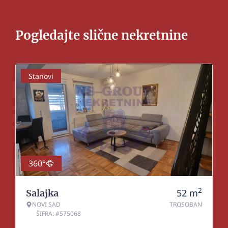
Pogledajte slične nekretnine
Stanovi
360°
2
52
m
Salajka
NOVI SAD
TROSOBAN
ŠIFRA: #575068