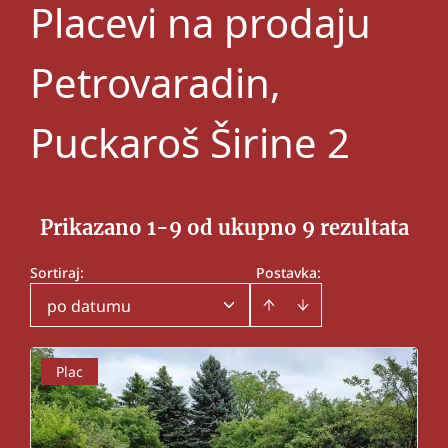
Placevi na prodaju
Petrovaradin,
Puckaroš Širine 2
Prikazano 1-9 od ukupno 9 rezultata
Sortiraj
:
Postavka:
po datumu
Plac