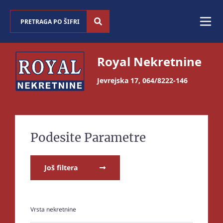
Royal Nekretnine
Jevrejska 17
,
064/8222-146
Podesite Parametre
Još filtera
Vrsta nekretnine