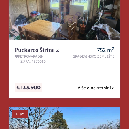
2
752
m
Puckaroš Širine 2
PETROVARADIN
GRAĐEVINSKO ZEMLJIŠTE
ŠIFRA: #570060
€
133.900
Više o nekretnini >
Plac