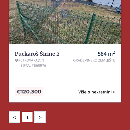
2
584
m
Puckaroš Širine 2
PETROVARADIN
GRAĐEVINSKO ZEMLJIŠTE
ŠIFRA: #560976
€
120.300
Više o nekretnini >
<
>
1