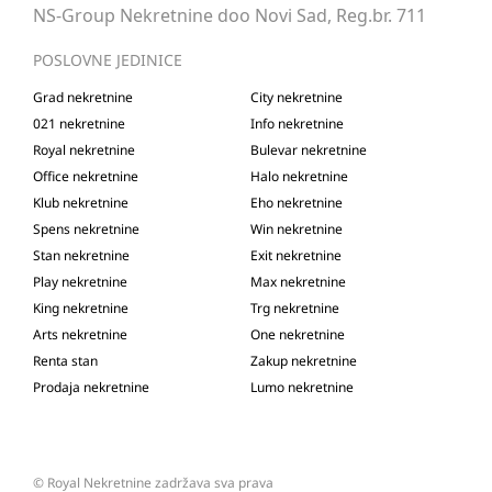
NS-Group Nekretnine doo Novi Sad, Reg.br. 711
POSLOVNE JEDINICE
Grad nekretnine
City nekretnine
021 nekretnine
Info nekretnine
Royal nekretnine
Bulevar nekretnine
Office nekretnine
Halo nekretnine
Klub nekretnine
Eho nekretnine
Spens nekretnine
Win nekretnine
Stan nekretnine
Exit nekretnine
Play nekretnine
Max nekretnine
King nekretnine
Trg nekretnine
Arts nekretnine
One nekretnine
Renta stan
Zakup nekretnine
Prodaja nekretnine
Lumo nekretnine
©
Royal Nekretnine
zadržava sva prava