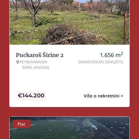
2
1.656
m
Puckaroš Širine 2
PETROVARADIN
GRAĐEVINSKO ZEMLJIŠTE
ŠIFRA: #543666
€
144.200
Više o nekretnini >
Plac