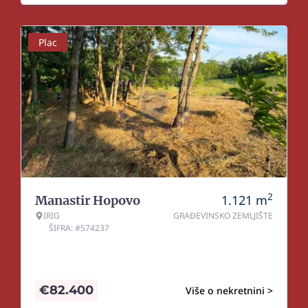
Plac
2
1.121
m
Manastir Hopovo
IRIG
GRAĐEVINSKO ZEMLJIŠTE
ŠIFRA: #574237
€
82.400
Više o nekretnini >