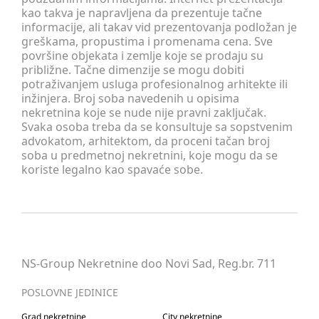
kao takva je napravljena da prezentuje tačne
informacije, ali takav vid prezentovanja podložan je
greškama, propustima i promenama cena. Sve
površine objekata i zemlje koje se prodaju su
približne. Tačne dimenzije se mogu dobiti
potraživanjem usluga profesionalnog arhitekte ili
inžinjera. Broj soba navedenih u opisima
nekretnina koje se nude nije pravni zaključak.
Svaka osoba treba da se konsultuje sa sopstvenim
advokatom, arhitektom, da proceni tačan broj
soba u predmetnoj nekretnini, koje mogu da se
koriste legalno kao spavaće sobe.
NS-Group Nekretnine doo Novi Sad, Reg.br. 711
POSLOVNE JEDINICE
Grad nekretnine
City nekretnine