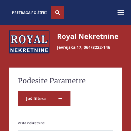
Royal Nekretnine
Jevrejska 17
,
064/8222-146
Podesite Parametre
Još filtera
Vrsta nekretnine