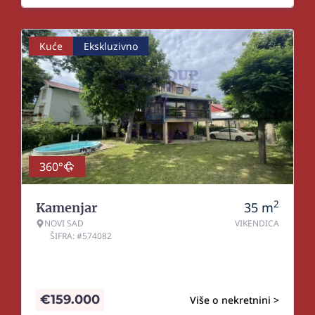
Kuće
Ekskluzivno
360°
2
35
m
Kamenjar
NOVI SAD
VIKENDICA
ŠIFRA: #574082
€
159.000
Više o nekretnini >