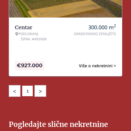
2
300.000
m
Centar
PODLOKANJ
GRAĐEVINSKO ZEMLJIŠTE
ŠIFRA: #495908
€
927.000
Više o nekretnini >
<
>
1
Pogledajte slične nekretnine