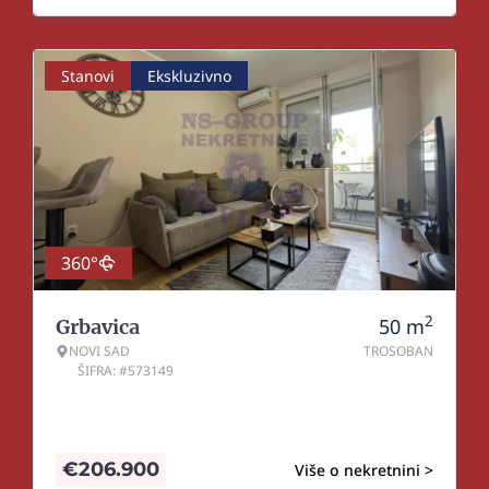
Stanovi
Ekskluzivno
360°
2
50
m
Grbavica
NOVI SAD
TROSOBAN
ŠIFRA: #573149
€
206.900
Više o nekretnini >