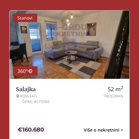
Stanovi
360°
2
52
m
Salajka
NOVI SAD
TROSOBAN
ŠIFRA: #575068
€
160.680
Više o nekretnini >