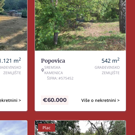
2
2
1.121
m
542
m
Popovica
RAĐEVINSKO
SREMSKA
GRAĐEVINSKO
ZEMLJIŠTE
KAMENICA
ZEMLJIŠTE
ŠIFRA: #575452
€
60.000
ekretnini >
Više o nekretnini >
Plac