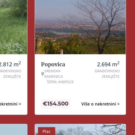
2
2
2.812
m
2.694
m
Popovica
RAĐEVINSKO
SREMSKA
GRAĐEVINSKO
ZEMLJIŠTE
KAMENICA
ZEMLJIŠTE
ŠIFRA: #489529
€
154.500
ekretnini >
Više o nekretnini >
Plac