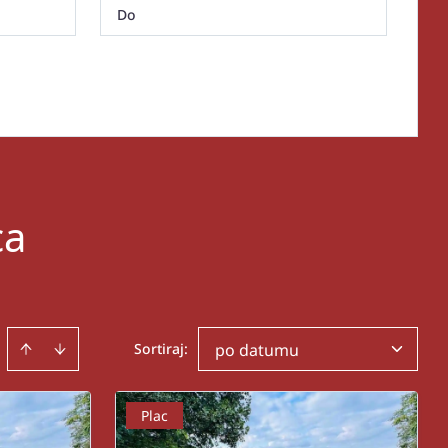
ca
Sortiraj
:
po datumu
Plac