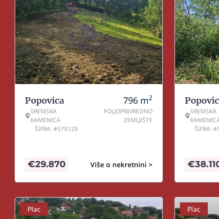
2
796
m
Popovica
Popovic
SREMSKA
POLJOPRIVREDNO
SREMSKA
KAMENICA
ZEMLJIŠTE
KAMENIC
ŠIFRA: #575129
ŠIFRA: 
€
29.870
€
38.11
Više o nekretnini >
Plac
Plac