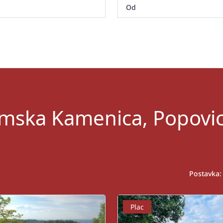
emska Kamenica, Popovi
Postavka:
Plac