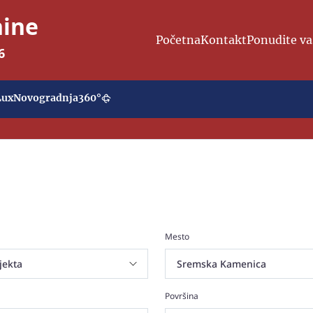
nine
Početna
Kontakt
Ponudite va
6
Lux
Novogradnja
360°
Mesto
Površina