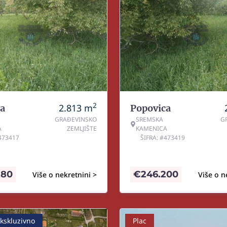
2
2.813
m
a
Popovica
GRAĐEVINSKO
SREMSKA
G
A
ZEMLJIŠTE
KAMENICA
#473417
ŠIFRA: #473419
280
€
246.200
Više o nekretnini >
Više o n
kskluzivno
Plac