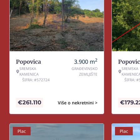
2
3.900
m
Popovica
Popovic
SREMSKA
GRAĐEVINSKO
SREMSKA
KAMENICA
ZEMLJIŠTE
KAMENIC
ŠIFRA: #572724
ŠIFRA: 
€
261.110
€
179.2
Više o nekretnini >
Plac
Plac