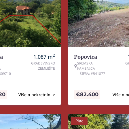
2
1.087
m
a
Popovica
GRAĐEVINSKO
SREMSKA
G
A
ZEMLJIŠTE
KAMENICA
#509710
ŠIFRA: #541877
20
€
82.400
Više o nekretnini >
Više o n
Plac