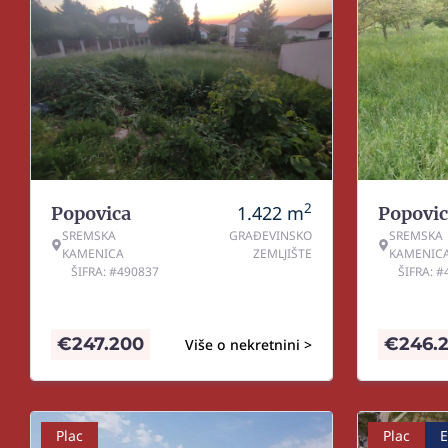
2
1.422
m
Popovica
Popovic
SREMSKA
GRAĐEVINSKO
SREMSKA
KAMENICA
ZEMLJIŠTE
KAMENIC
ŠIFRA: #490837
ŠIFRA: 
€
247.200
€
246.
Više o nekretnini >
Plac
Plac
E