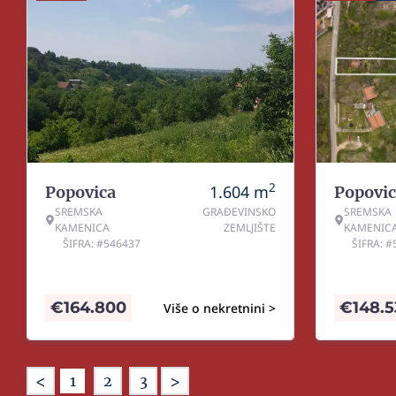
2
1.604
m
Popovica
Popovic
SREMSKA
GRAĐEVINSKO
SREMSKA
KAMENICA
ZEMLJIŠTE
KAMENIC
ŠIFRA: #546437
ŠIFRA: 
€
164.800
€
148.
Više o nekretnini >
<
>
1
2
3