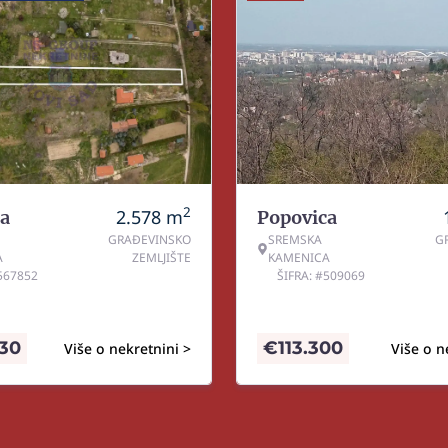
2
2.578
m
a
Popovica
GRAĐEVINSKO
SREMSKA
G
A
ZEMLJIŠTE
KAMENICA
#567852
ŠIFRA: #509069
530
€
113.300
Više o nekretnini >
Više o n