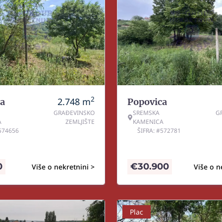
2
2.748
m
a
Popovica
GRAĐEVINSKO
SREMSKA
G
A
ZEMLJIŠTE
KAMENICA
#574656
ŠIFRA: #572781
0
€
30.900
Više o nekretnini >
Više o n
Plac