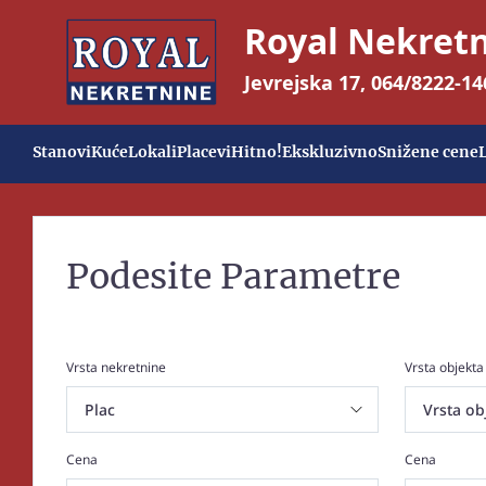
Royal Nekret
Jevrejska 17
,
064/8222-14
Stanovi
Kuće
Lokali
Placevi
Hitno!
Ekskluzivno
Snižene cene
Podesite Parametre
Vrsta nekretnine
Vrsta objekta
Cena
Cena