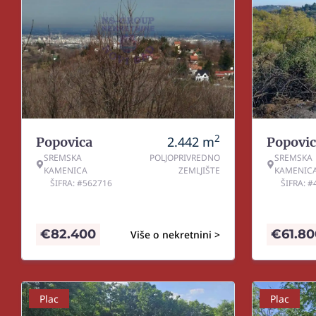
2
2.442
m
Popovica
Popovic
SREMSKA
POLJOPRIVREDNO
SREMSKA
KAMENICA
ZEMLJIŠTE
KAMENIC
ŠIFRA: #562716
ŠIFRA: 
€
82.400
€
61.8
Više o nekretnini >
Plac
Plac