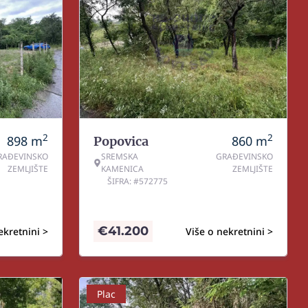
2
2
898
m
860
m
Popovica
RAĐEVINSKO
SREMSKA
GRAĐEVINSKO
ZEMLJIŠTE
KAMENICA
ZEMLJIŠTE
ŠIFRA: #572775
€
41.200
ekretnini >
Više o nekretnini >
Plac