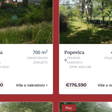
2
700
m
a
Popovica
GRAĐEVINSKO
SREMSKA
POLJ
A
ZEMLJIŠTE
KAMENICA
#419647
ŠIFRA: #491248
80
€
176.590
Više o nekretnini >
Više o n
Plac