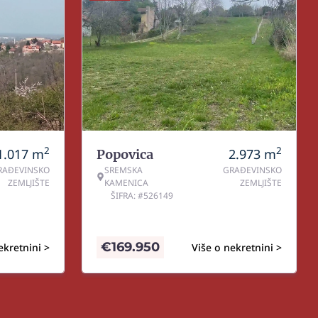
2
2
1.017
m
2.973
m
Popovica
RAĐEVINSKO
SREMSKA
GRAĐEVINSKO
ZEMLJIŠTE
KAMENICA
ZEMLJIŠTE
ŠIFRA: #526149
€
169.950
ekretnini >
Više o nekretnini >