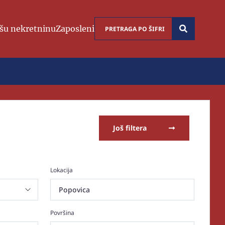
šu nekretninu
Zaposleni
Još filtera
Lokacija
Popovica
Površina