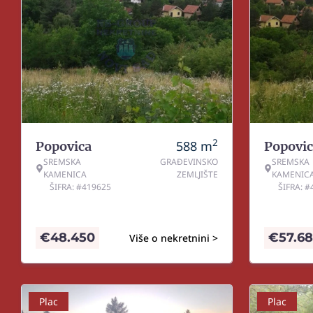
2
588
m
Popovica
Popovic
SREMSKA
GRAĐEVINSKO
SREMSKA
KAMENICA
ZEMLJIŠTE
KAMENIC
ŠIFRA: #419625
ŠIFRA: 
€
48.450
€
57.6
Više o nekretnini >
Plac
Plac