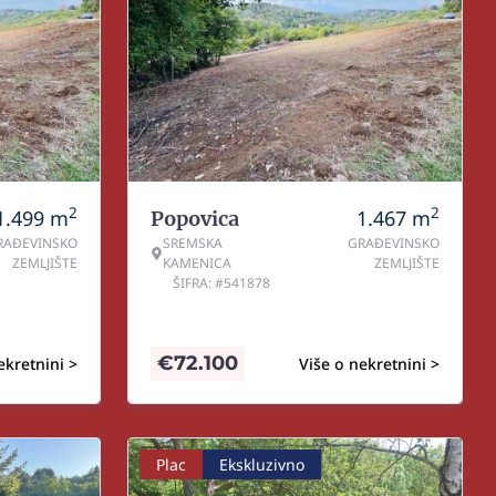
2
2
1.499
m
1.467
m
Popovica
RAĐEVINSKO
SREMSKA
GRAĐEVINSKO
ZEMLJIŠTE
KAMENICA
ZEMLJIŠTE
ŠIFRA: #541878
€
72.100
ekretnini >
Više o nekretnini >
Plac
Ekskluzivno