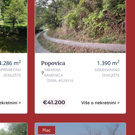
2
2
4.286
m
1.390
m
Popovica
OPRIVREDNO
SREMSKA
GRAĐEVINSKO
ZEMLJIŠTE
KAMENICA
ZEMLJIŠTE
ŠIFRA: #529316
€
41.200
ekretnini >
Više o nekretnini >
Plac