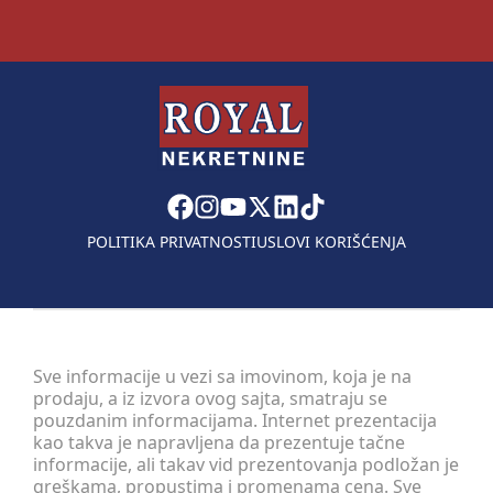
POLITIKA PRIVATNOSTI
USLOVI KORIŠĆENJA
Sve informacije u vezi sa imovinom, koja je na
prodaju, a iz izvora ovog sajta, smatraju se
pouzdanim informacijama. Internet prezentacija
kao takva je napravljena da prezentuje tačne
informacije, ali takav vid prezentovanja podložan je
greškama, propustima i promenama cena. Sve