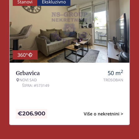
Stanovi
Ekskluzivno
360°
2
50
m
Grbavica
NOVI SAD
TROSOBAN
ŠIFRA: #573149
€
206.900
Više o nekretnini >