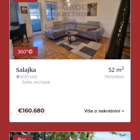
360°
2
52
m
Salajka
NOVI SAD
TROSOBAN
ŠIFRA: #575068
€
160.680
Više o nekretnini >
Plac