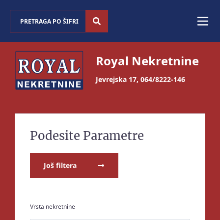
Royal Nekretnine
Jevrejska 17
,
064/8222-146
Podesite Parametre
Još filtera
Vrsta nekretnine