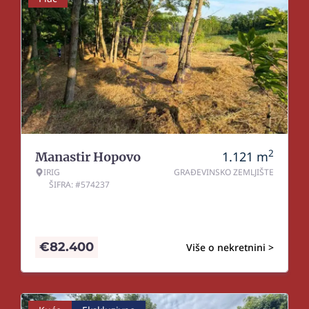
2
1.121
m
Manastir Hopovo
IRIG
GRAĐEVINSKO ZEMLJIŠTE
ŠIFRA: #574237
€
82.400
Više o nekretnini >