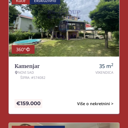
Kuće
Ekskluzivno
360°
2
35
m
Kamenjar
NOVI SAD
VIKENDICA
ŠIFRA: #574082
€
159.000
Više o nekretnini >