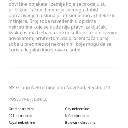
površine objekata i zemlje koje se prodaju su
približne. Tačne dimenzije se mogu dobiti
potraživanjem usluga profesionalnog arhitekte ili
inžinjera. Broj soba navedenih u opisima
nekretnina koje se nude nije pravni zaključak.
Svaka osoba treba da se konsultuje sa sopstvenim
advokatom, arhitektom, da proceni tačan broj
soba u predmetnoj nekretnini, koje mogu da se
koriste legalno kao spavaće sobe.
NS-Group Nekretnine doo Novi Sad, Reg.br. 711
POSLOVNE JEDINICE
Grad nekretnine
City nekretnine
021 nekretnine
Info nekretnine
Royal nekretnine
Bulevar nekretnine