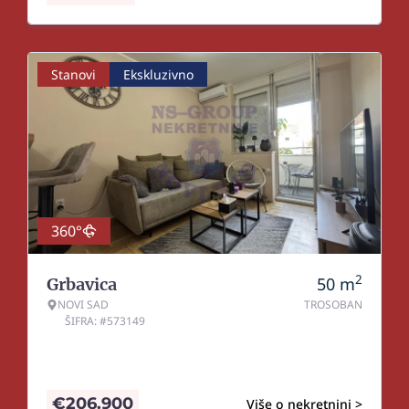
Stanovi
Ekskluzivno
360°
2
50
m
Grbavica
NOVI SAD
TROSOBAN
ŠIFRA: #573149
€
206.900
Više o nekretnini >