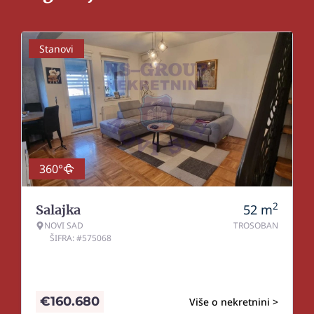
Stanovi
360°
2
52
m
Salajka
NOVI SAD
TROSOBAN
ŠIFRA: #575068
€
160.680
Više o nekretnini >