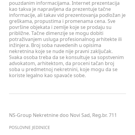
pouzdanim informacijama. Internet prezentacija
kao takva je napravljena da prezentuje tačne
informacije, ali takav vid prezentovanja podložan je
greškama, propustima i promenama cena. Sve
površine objekata i zemlje koje se prodaju su
približne. Tačne dimenzije se mogu dobiti
potraživanjem usluga profesionalnog arhitekte ili
inžinjera. Broj soba navedenih u opisima
nekretnina koje se nude nije pravni zaključak.
Svaka osoba treba da se konsultuje sa sopstvenim
advokatom, arhitektom, da proceni tačan broj
soba u predmetnoj nekretnini, koje mogu da se
koriste legalno kao spavaće sobe.
NS-Group Nekretnine doo Novi Sad, Reg.br. 711
POSLOVNE JEDINICE