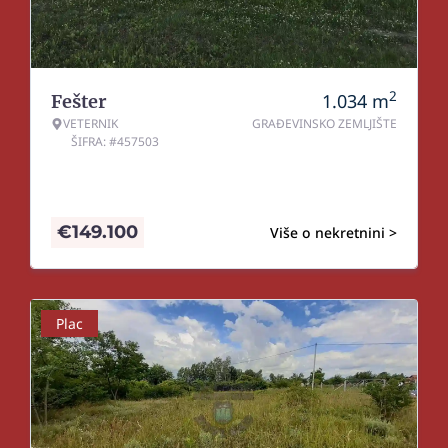
2
1.034
m
Fešter
VETERNIK
GRAĐEVINSKO ZEMLJIŠTE
ŠIFRA: #457503
€
149.100
Više o nekretnini >
Plac