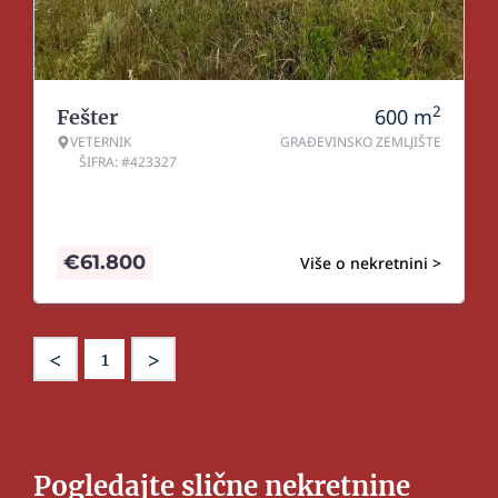
2
600
m
Fešter
VETERNIK
GRAĐEVINSKO ZEMLJIŠTE
ŠIFRA: #423327
€
61.800
Više o nekretnini >
<
>
1
Pogledajte slične nekretnine