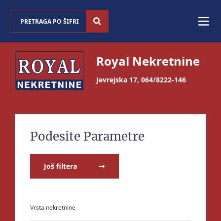
Royal Nekretnine
Jevrejska 17
,
064/8222-146
Podesite Parametre
Još filtera
Vrsta nekretnine