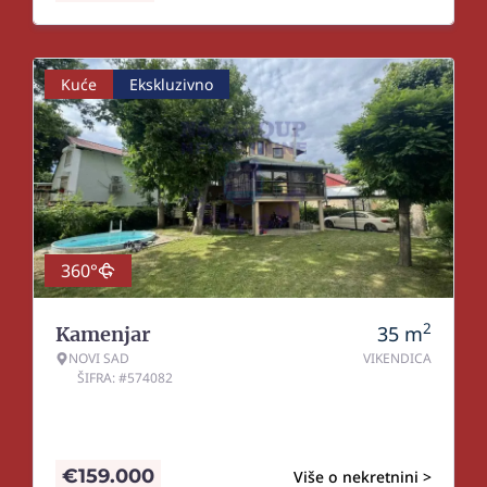
Kuće
Ekskluzivno
360°
2
35
m
Kamenjar
NOVI SAD
VIKENDICA
ŠIFRA: #574082
€
159.000
Više o nekretnini >