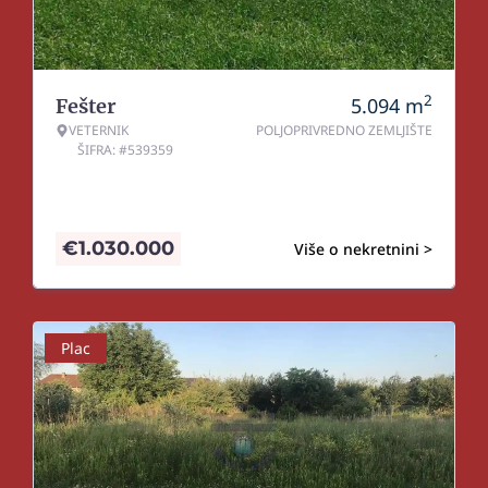
2
5.094
m
Fešter
VETERNIK
POLJOPRIVREDNO ZEMLJIŠTE
ŠIFRA: #539359
€
1.030.000
Više o nekretnini >
Plac