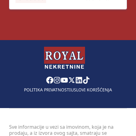
POLITIKA PRIVATNOSTI
USLOVI KORIŠĆENJA
Sve informacije u vezi sa imovinom, koja je na
prodaju, a iz izvora ovog sajta, smatraju se