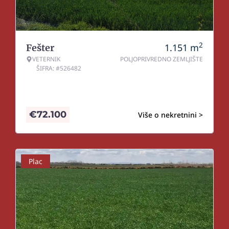
2
1.151
m
Fešter
VETERNIK
POLJOPRIVREDNO ZEMLJIŠTE
ŠIFRA: #526482
€
72.100
Više o nekretnini >
Plac