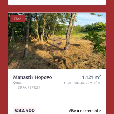
Plac
2
1.121
m
Manastir Hopovo
IRIG
GRAĐEVINSKO ZEMLJIŠTE
ŠIFRA: #574237
€
82.400
Više o nekretnini >