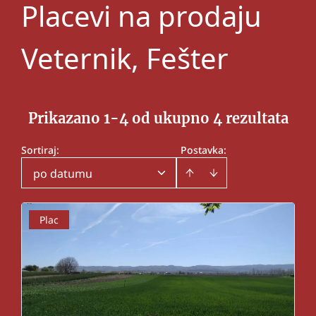
Placevi na prodaju
Veternik, Fešter
Prikazano 1-4 od ukupno 4 rezultata
Sortiraj
:
Postavka:
po datumu
Plac