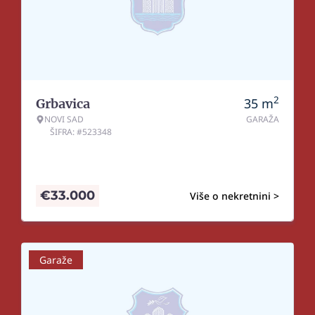
2
35
m
Grbavica
NOVI SAD
GARAŽA
ŠIFRA: #523348
€
33.000
Više o nekretnini >
Garaže