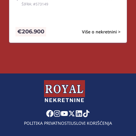
ŠIFRA: #573149
€
206.900
Više o nekretnini >
POLITIKA PRIVATNOSTI
USLOVI KORIŠĆENJA