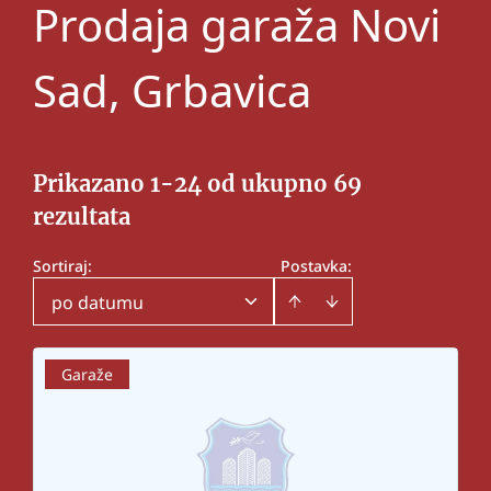
Prodaja garaža Novi
Sad, Grbavica
Prikazano 1-24 od ukupno 69
rezultata
Sortiraj
:
Postavka:
po datumu
Garaže