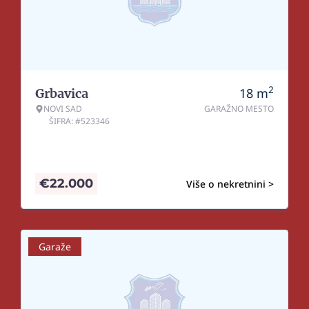
2
18
m
Grbavica
NOVI SAD
GARAŽNO MESTO
ŠIFRA: #523346
€
22.000
Više o nekretnini >
Garaže