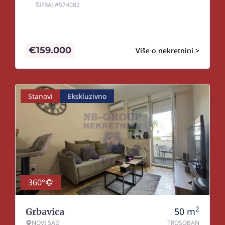
ŠIFRA: #574082
€
159.000
Više o nekretnini >
Stanovi
Ekskluzivno
360°
2
50
m
Grbavica
NOVI SAD
TROSOBAN