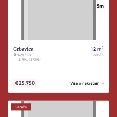
2
12
m
Grbavica
NOVI SAD
GARAŽA
ŠIFRA: #573064
€
25.750
Više o nekretnini >
Garaže