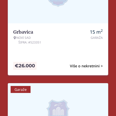
2
15
m
Grbavica
NOVI SAD
GARAŽA
ŠIFRA: #523351
€
26.000
Više o nekretnini >
Garaže