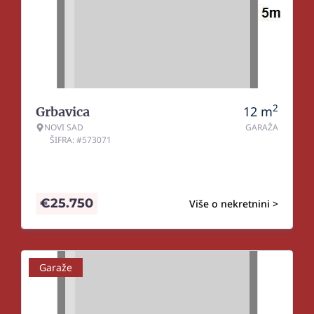
2
12
m
Grbavica
NOVI SAD
GARAŽA
ŠIFRA: #573071
€
25.750
Više o nekretnini >
Garaže