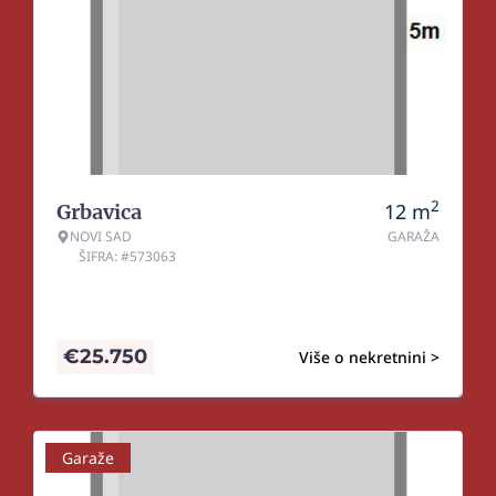
2
12
m
Grbavica
NOVI SAD
GARAŽA
ŠIFRA: #573063
€
25.750
Više o nekretnini >
Garaže