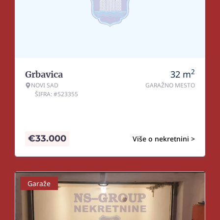
2
32
m
Grbavica
NOVI SAD
GARAŽNO MESTO
ŠIFRA: #523355
€
33.000
Više o nekretnini >
Garaže