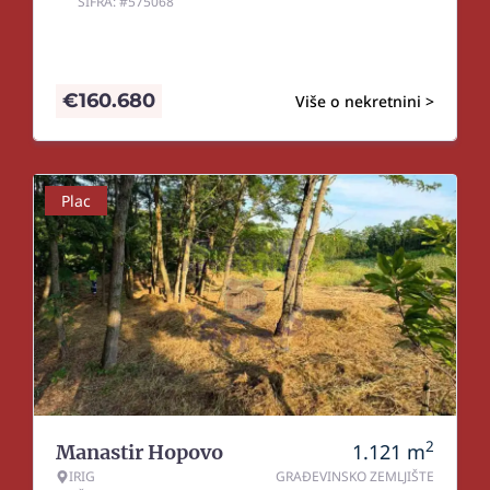
ŠIFRA: #575068
€
160.680
Više o nekretnini >
Plac
2
1.121
m
Manastir Hopovo
IRIG
GRAĐEVINSKO ZEMLJIŠTE