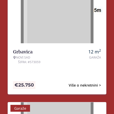
2
12
m
Grbavica
NOVI SAD
GARAŽA
ŠIFRA: #573059
€
25.750
Više o nekretnini >
Garaže