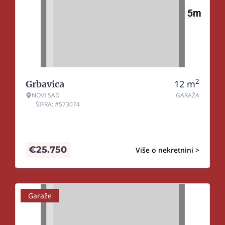
2
12
m
Grbavica
NOVI SAD
GARAŽA
ŠIFRA: #573074
€
25.750
Više o nekretnini >
Garaže