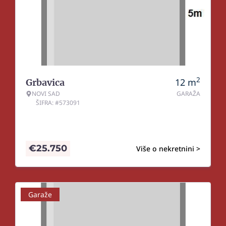
2
12
m
Grbavica
NOVI SAD
GARAŽA
ŠIFRA: #573091
€
25.750
Više o nekretnini >
Garaže