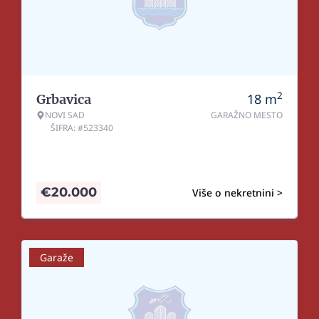
2
18
m
Grbavica
NOVI SAD
GARAŽNO MESTO
ŠIFRA: #523340
€
20.000
Više o nekretnini >
Garaže