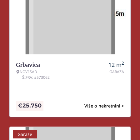
2
12
m
Grbavica
NOVI SAD
GARAŽA
ŠIFRA: #573062
€
25.750
Više o nekretnini >
Garaže