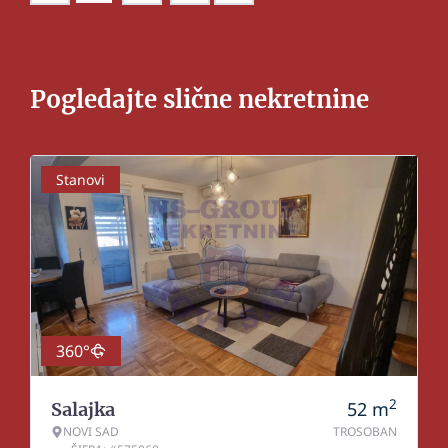
Pogledajte slične nekretnine
Stanovi
360°
2
52
m
Salajka
NOVI SAD
TROSOBAN