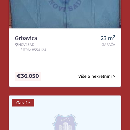
2
23
m
Grbavica
NOVI SAD
GARAŽA
ŠIFRA: #554124
€
36.050
Više o nekretnini >
Garaže