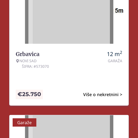
2
12
m
Grbavica
NOVI SAD
GARAŽA
ŠIFRA: #573070
€
25.750
Više o nekretnini >
Garaže