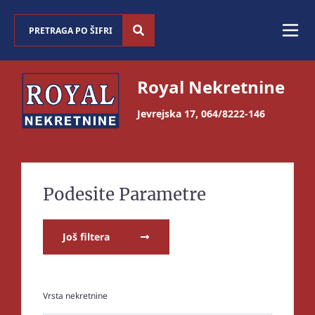
Royal Nekretnine
Jevrejska 17
,
064/8222-146
Podesite Parametre
Još filtera
Vrsta nekretnine