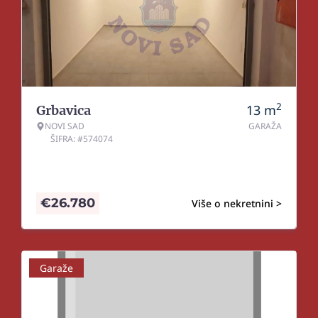
2
13
m
Grbavica
NOVI SAD
GARAŽA
ŠIFRA: #574074
€
26.780
Više o nekretnini >
Garaže