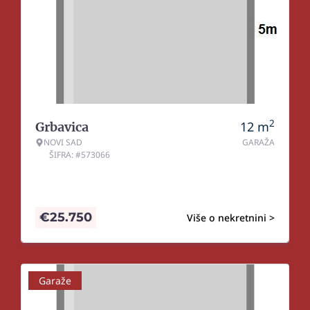
2
12
m
Grbavica
NOVI SAD
GARAŽA
ŠIFRA: #573066
€
25.750
Više o nekretnini >
Garaže