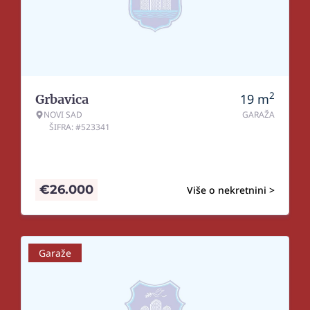
2
19
m
Grbavica
NOVI SAD
GARAŽA
ŠIFRA: #523341
€
26.000
Više o nekretnini >
Garaže