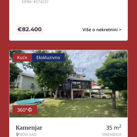
ŠIFRA: #574237
€
82.400
Više o nekretnini >
Kuće
Ekskluzivno
360°
2
35
m
Kamenjar
NOVI SAD
VIKENDICA