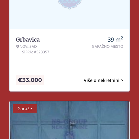
2
39
m
Grbavica
NOVI SAD
GARAŽNO MESTO
ŠIFRA: #523357
€
33.000
Više o nekretnini >
Garaže