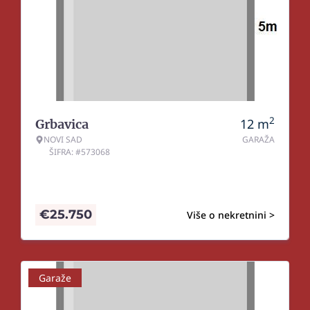
2
12
m
Grbavica
NOVI SAD
GARAŽA
ŠIFRA: #573068
€
25.750
Više o nekretnini >
Garaže