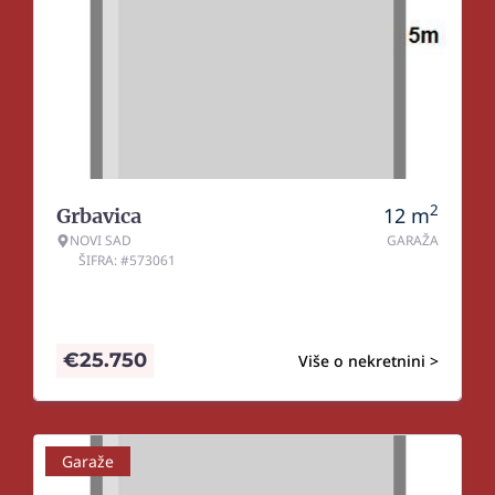
2
12
m
Grbavica
NOVI SAD
GARAŽA
ŠIFRA: #573061
€
25.750
Više o nekretnini >
Garaže