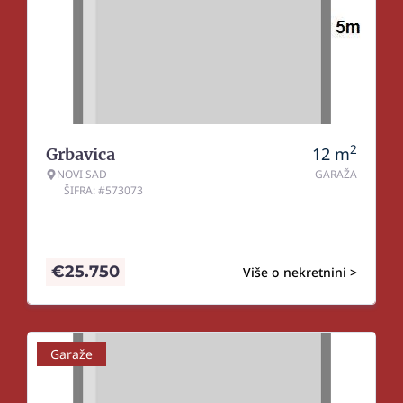
2
12
m
Grbavica
NOVI SAD
GARAŽA
ŠIFRA: #573073
€
25.750
Više o nekretnini >
Garaže