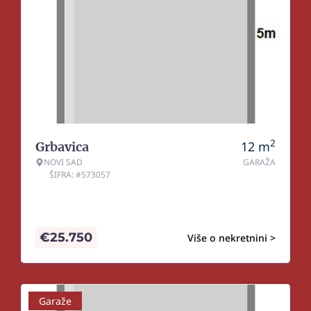
2
12
m
Grbavica
NOVI SAD
GARAŽA
ŠIFRA: #573057
€
25.750
Više o nekretnini >
Garaže