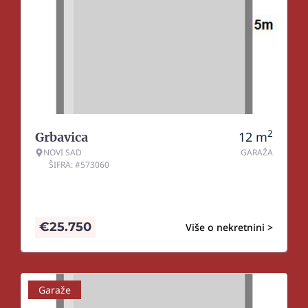
2
12
m
Grbavica
NOVI SAD
GARAŽA
ŠIFRA: #573060
€
25.750
Više o nekretnini >
Garaže