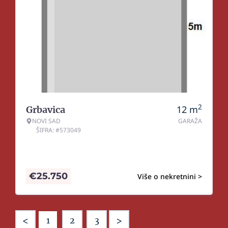
2
12
m
Grbavica
NOVI SAD
GARAŽA
ŠIFRA: #573049
€
25.750
Više o nekretnini >
<
>
1
2
3