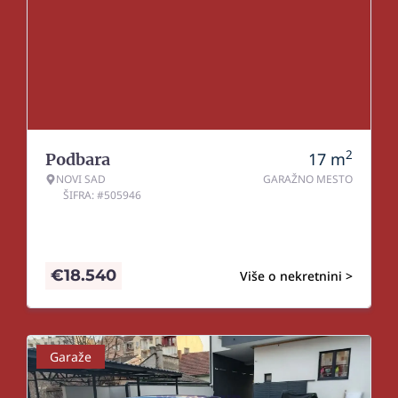
2
17
m
Podbara
NOVI SAD
GARAŽNO MESTO
ŠIFRA: #505946
€
18.540
Više o nekretnini >
Garaže