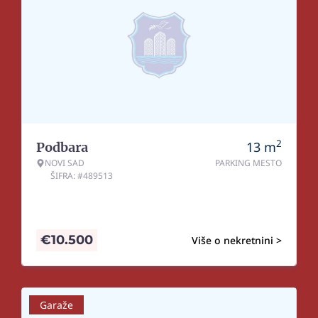
2
13
m
Podbara
NOVI SAD
PARKING MESTO
ŠIFRA: #489513
€
10.500
Više o nekretnini >
Garaže