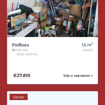
2
16
m
Podbara
NOVI SAD
GARAŽA
ŠIFRA: #463106
€
27.810
Više o nekretnini >
Garaže