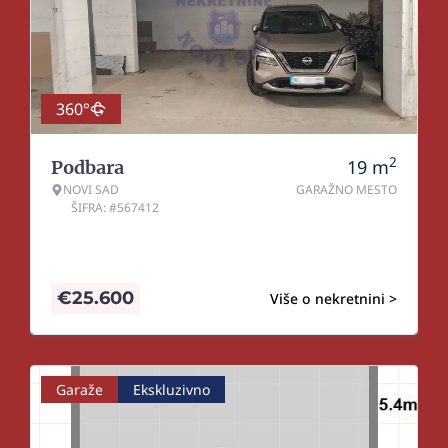
360°
2
19
m
Podbara
NOVI SAD
GARAŽNO MESTO
ŠIFRA: #567412
€
25.600
Više o nekretnini >
Garaže
Ekskluzivno