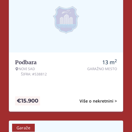
2
13
m
Podbara
NOVI SAD
GARAŽNO MESTO
ŠIFRA: #538812
€
15.900
Više o nekretnini >
Garaže