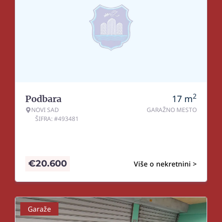
2
17
m
Podbara
NOVI SAD
GARAŽNO MESTO
ŠIFRA: #493481
€
20.600
Više o nekretnini >
Garaže