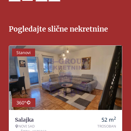
Pogledajte slične nekretnine
Stanovi
360°
2
52
m
Salajka
NOVI SAD
TROSOBAN