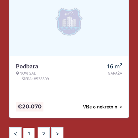
2
16
m
Podbara
NOVI SAD
GARAŽA
ŠIFRA: #538809
€
20.070
Više o nekretnini >
<
>
1
2