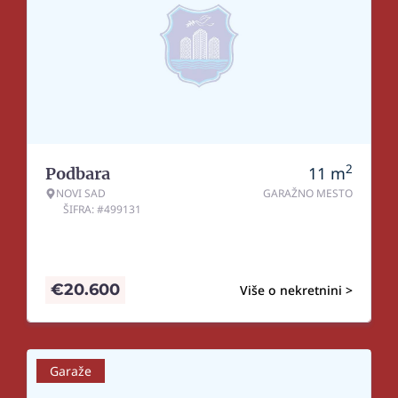
2
11
m
Podbara
NOVI SAD
GARAŽNO MESTO
ŠIFRA: #499131
€
20.600
Više o nekretnini >
Garaže