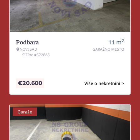
2
11
m
Podbara
NOVI SAD
GARAŽNO MESTO
ŠIFRA: #572888
€
20.600
Više o nekretnini >
Garaže