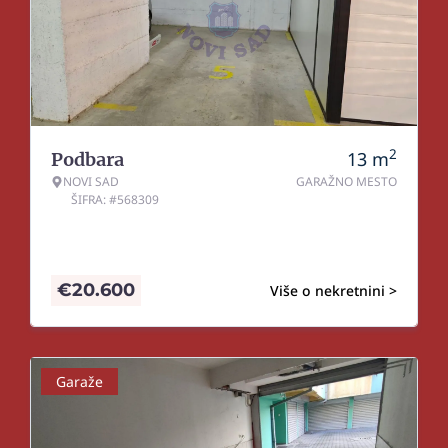
2
13
m
Podbara
NOVI SAD
GARAŽNO MESTO
ŠIFRA: #568309
€
20.600
Više o nekretnini >
Garaže