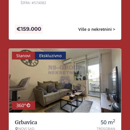
ŠIFRA: #574082
€
159.000
Više o nekretnini >
Stanovi
Ekskluzivno
360°
2
50
m
Grbavica
NOVI SAD
TROSOBAN