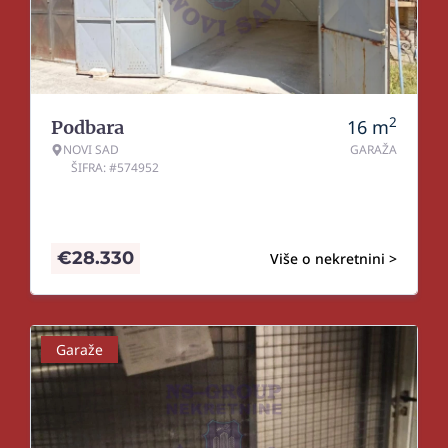
2
16
m
Podbara
NOVI SAD
GARAŽA
ŠIFRA: #574952
€
28.330
Više o nekretnini >
Garaže