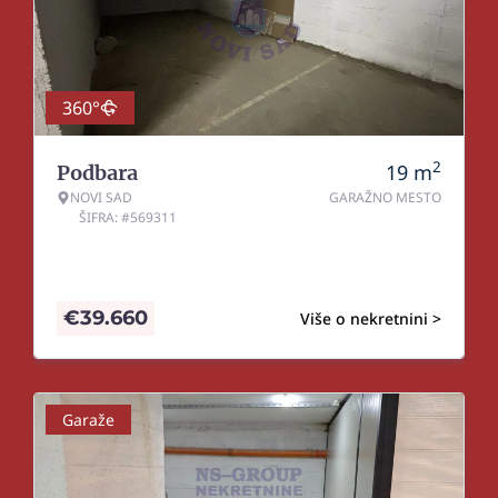
360°
2
19
m
Podbara
NOVI SAD
GARAŽNO MESTO
ŠIFRA: #569311
€
39.660
Više o nekretnini >
Garaže