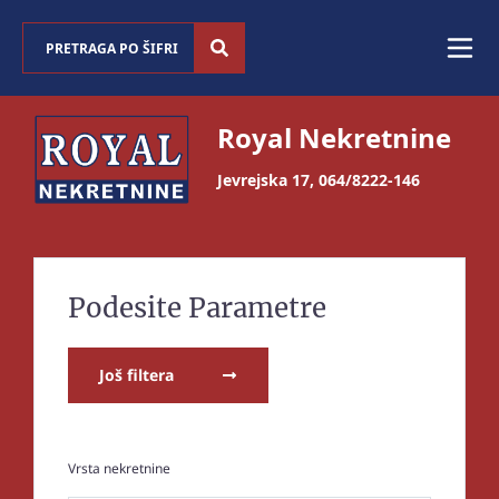
Royal Nekretnine
Jevrejska 17
,
064/8222-146
Podesite Parametre
Još filtera
Vrsta nekretnine