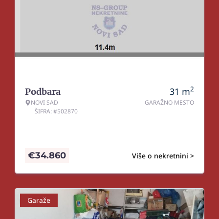
2
31
m
Podbara
NOVI SAD
GARAŽNO MESTO
ŠIFRA: #502870
€
34.860
Više o nekretnini >
Garaže