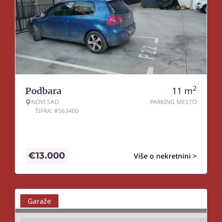
2
11
m
Podbara
NOVI SAD
PARKING MESTO
ŠIFRA: #563400
€
13.000
Više o nekretnini >
Garaže