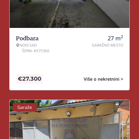
2
27
m
Podbara
NOVI SAD
GARAŽNO MESTO
ŠIFRA: #575360
€
27.300
Više o nekretnini >
Garaže