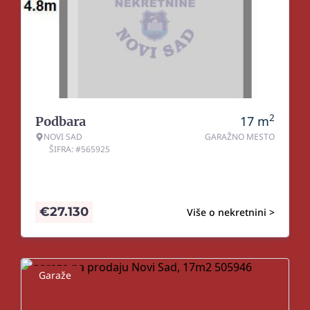
2
17
m
Podbara
NOVI SAD
GARAŽNO MESTO
ŠIFRA: #565925
€
27.130
Više o nekretnini >
Garaže