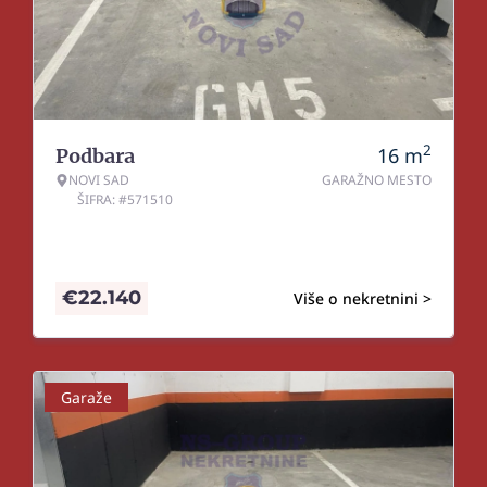
2
16
m
Podbara
NOVI SAD
GARAŽNO MESTO
ŠIFRA: #571510
€
22.140
Više o nekretnini >
Garaže