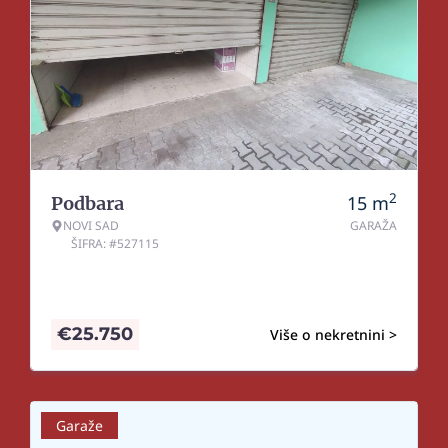
2
15
m
Podbara
NOVI SAD
GARAŽA
ŠIFRA: #527115
€
25.750
Više o nekretnini >
Garaže