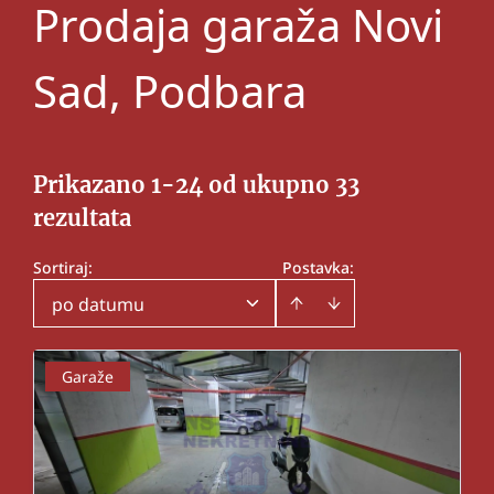
Prodaja garaža Novi
Sad, Podbara
Prikazano 1-24 od ukupno 33
rezultata
Sortiraj
:
Postavka:
po datumu
Garaže