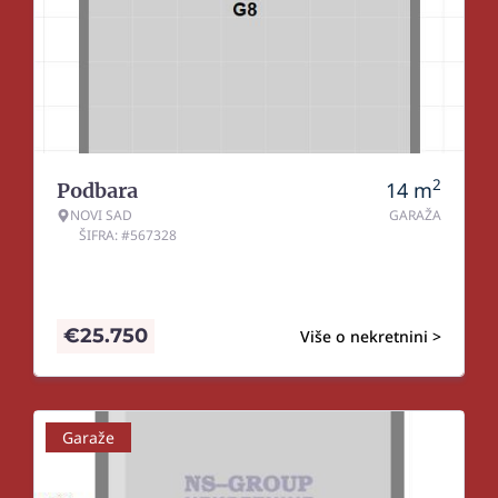
2
14
m
Podbara
NOVI SAD
GARAŽA
ŠIFRA: #567328
€
25.750
Više o nekretnini >
Garaže