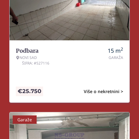
2
15
m
Podbara
NOVI SAD
GARAŽA
ŠIFRA: #527116
€
25.750
Više o nekretnini >
Garaže