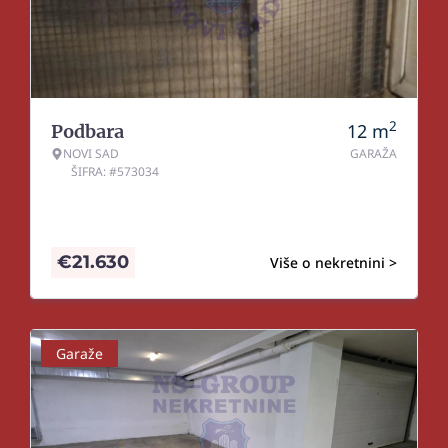
2
12
m
Podbara
NOVI SAD
GARAŽA
ŠIFRA: #573034
€
21.630
Više o nekretnini >
Garaže