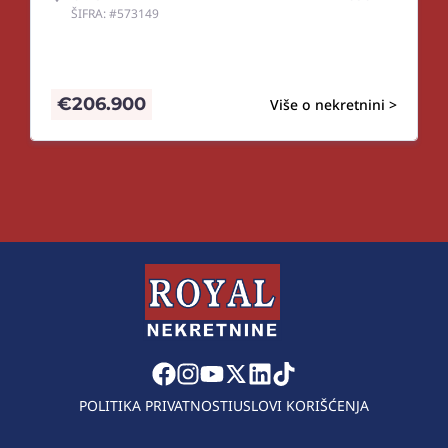
ŠIFRA: #573149
€
206.900
Više o nekretnini >
POLITIKA PRIVATNOSTI
USLOVI KORIŠĆENJA