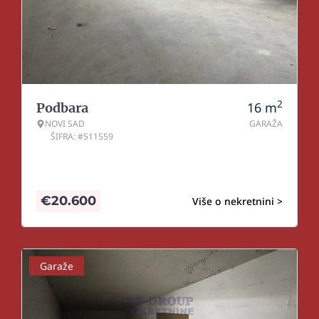
2
16
m
Podbara
NOVI SAD
GARAŽA
ŠIFRA: #511559
€
20.600
Više o nekretnini >
Garaže