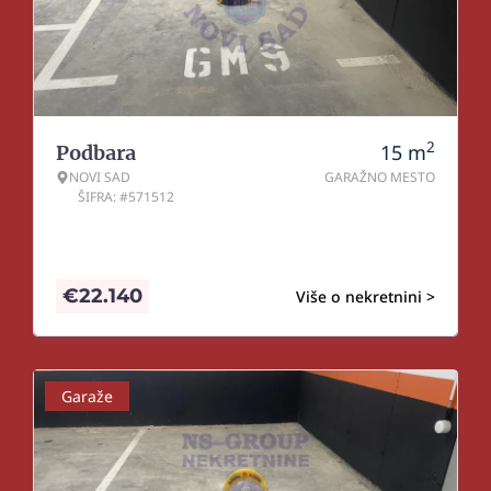
2
15
m
Podbara
NOVI SAD
GARAŽNO MESTO
ŠIFRA: #571512
€
22.140
Više o nekretnini >
Garaže