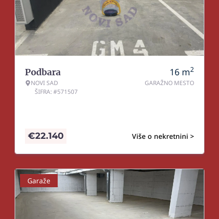
2
16
m
Podbara
NOVI SAD
GARAŽNO MESTO
ŠIFRA: #571507
€
22.140
Više o nekretnini >
Garaže