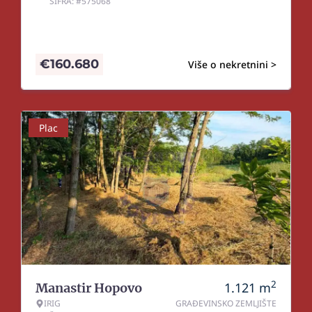
ŠIFRA: #575068
€
160.680
Više o nekretnini >
Plac
2
1.121
m
Manastir Hopovo
IRIG
GRAĐEVINSKO ZEMLJIŠTE