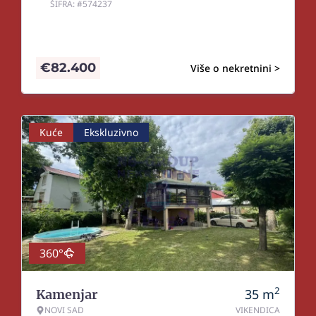
ŠIFRA: #574237
€
82.400
Više o nekretnini >
Kuće
Ekskluzivno
360°
2
35
m
Kamenjar
NOVI SAD
VIKENDICA