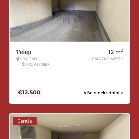
2
12
m
Telep
NOVI SAD
GARAŽNO MESTO
ŠIFRA: #570657
€
12.500
Više o nekretnini >
Garaže