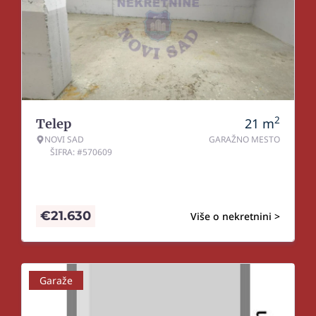
2
21
m
Telep
NOVI SAD
GARAŽNO MESTO
ŠIFRA: #570609
€
21.630
Više o nekretnini >
Garaže