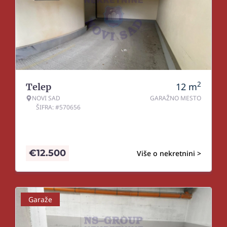
2
12
m
Telep
NOVI SAD
GARAŽNO MESTO
ŠIFRA: #570656
€
12.500
Više o nekretnini >
Garaže