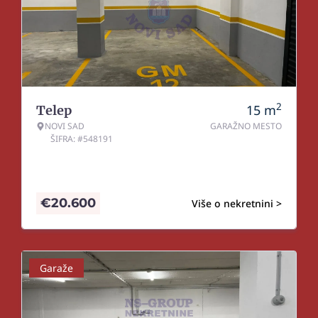
2
15
m
Telep
NOVI SAD
GARAŽNO MESTO
ŠIFRA: #548191
€
20.600
Više o nekretnini >
Garaže