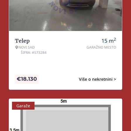
2
15
m
Telep
NOVI SAD
GARAŽNO MESTO
ŠIFRA: #573284
€
18.130
Više o nekretnini >
Garaže