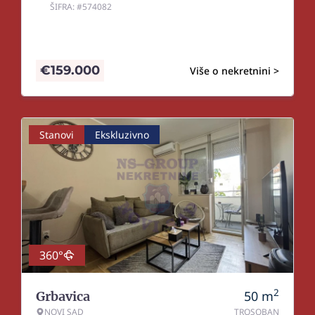
ŠIFRA: #574082
€
159.000
Više o nekretnini >
Stanovi
Ekskluzivno
360°
2
50
m
Grbavica
NOVI SAD
TROSOBAN