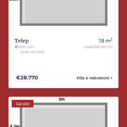
2
18
m
Telep
NOVI SAD
GARAŽNO MESTO
ŠIFRA: #529082
€
28.770
Više o nekretnini >
Garaže