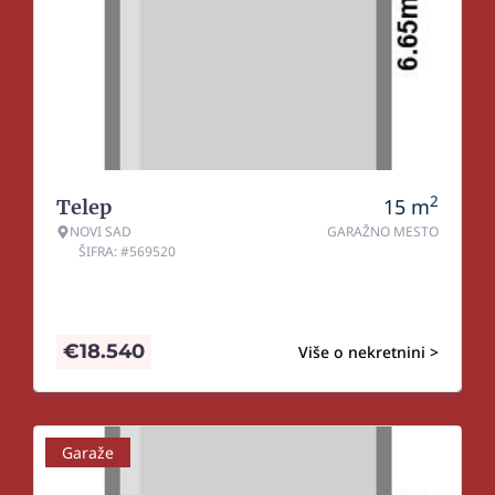
2
15
m
Telep
NOVI SAD
GARAŽNO MESTO
ŠIFRA: #569520
€
18.540
Više o nekretnini >
Garaže