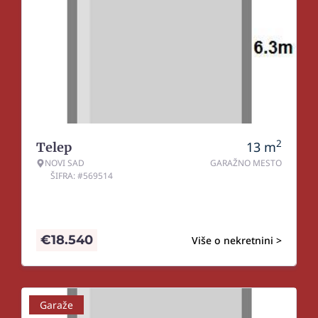
2
13
m
Telep
NOVI SAD
GARAŽNO MESTO
ŠIFRA: #569514
€
18.540
Više o nekretnini >
Garaže