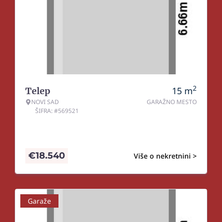
2
15
m
Telep
NOVI SAD
GARAŽNO MESTO
ŠIFRA: #569521
€
18.540
Više o nekretnini >
Garaže