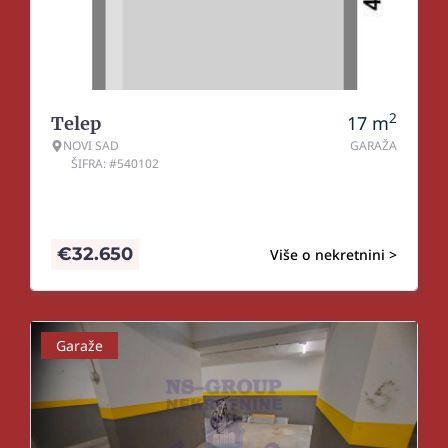
2
17
m
Telep
NOVI SAD
GARAŽA
ŠIFRA: #540102
€
32.650
Više o nekretnini >
Garaže