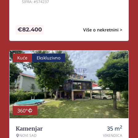
ŠIFRA: #574237
€
82.400
Više o nekretnini >
Kuće
Ekskluzivno
360°
2
35
m
Kamenjar
NOVI SAD
VIKENDICA