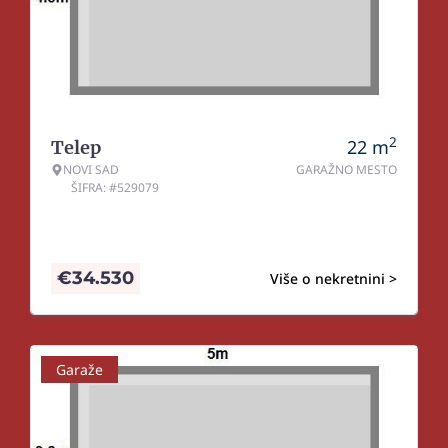
2
22
m
Telep
NOVI SAD
GARAŽNO MESTO
ŠIFRA: #529079
€
34.530
Više o nekretnini >
Garaže