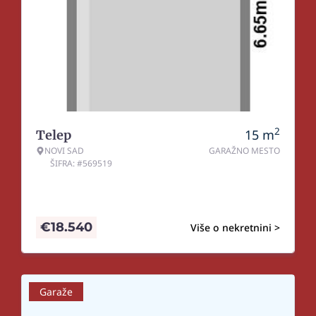
2
15
m
Telep
NOVI SAD
GARAŽNO MESTO
ŠIFRA: #569519
€
18.540
Više o nekretnini >
Garaže