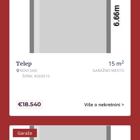
2
15
m
Telep
NOVI SAD
GARAŽNO MESTO
ŠIFRA: #569515
€
18.540
Više o nekretnini >
Garaže