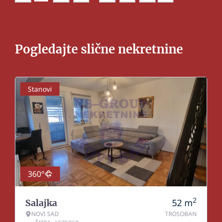
Pogledajte slične nekretnine
Stanovi
360°
2
52
m
Salajka
NOVI SAD
TROSOBAN