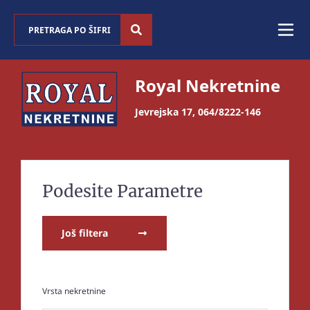
Royal Nekretnine
Jevrejska 17
,
064/8222-146
Podesite Parametre
Još filtera
Vrsta nekretnine