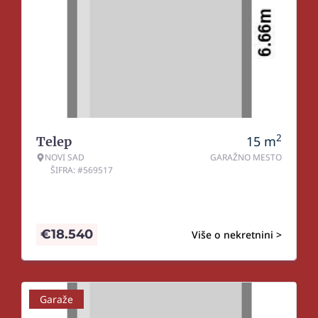
2
15
m
Telep
NOVI SAD
GARAŽNO MESTO
ŠIFRA: #569517
€
18.540
Više o nekretnini >
Garaže