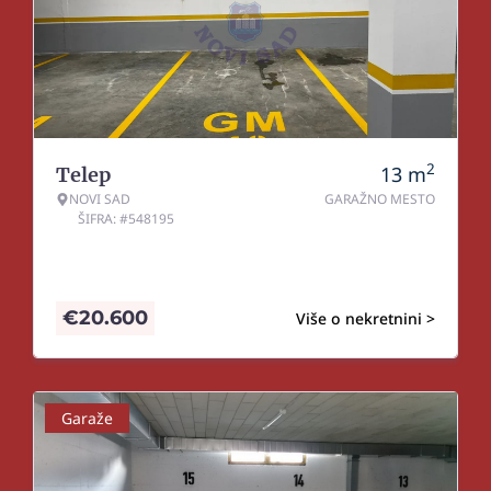
2
13
m
Telep
NOVI SAD
GARAŽNO MESTO
ŠIFRA: #548195
€
20.600
Više o nekretnini >
Garaže