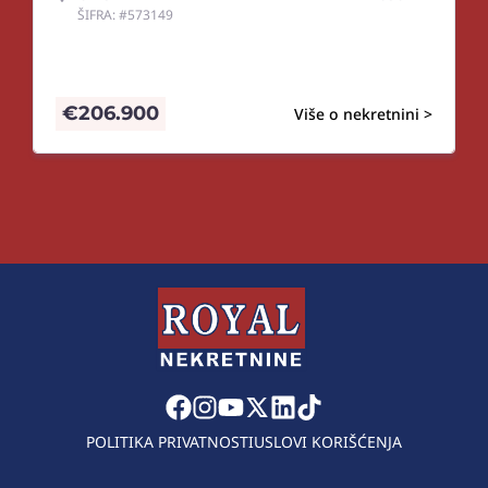
ŠIFRA: #573149
€
206.900
Više o nekretnini >
POLITIKA PRIVATNOSTI
USLOVI KORIŠĆENJA