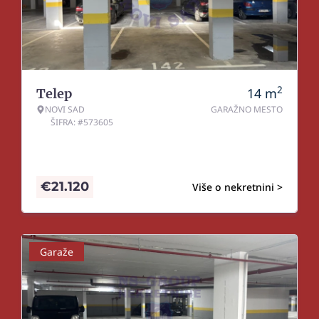
2
14
m
Telep
NOVI SAD
GARAŽNO MESTO
ŠIFRA: #573605
€
21.120
Više o nekretnini >
Garaže