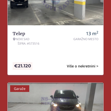
2
13
m
Telep
NOVI SAD
GARAŽNO MESTO
ŠIFRA: #573516
€
21.120
Više o nekretnini >
Garaže