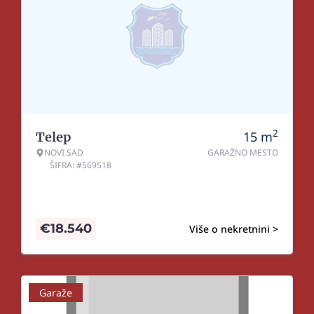
2
15
m
Telep
NOVI SAD
GARAŽNO MESTO
ŠIFRA: #569518
€
18.540
Više o nekretnini >
Garaže