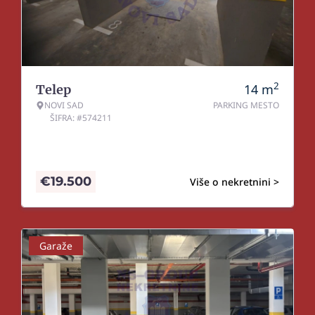
2
14
m
Telep
NOVI SAD
PARKING MESTO
ŠIFRA: #574211
€
19.500
Više o nekretnini >
Garaže