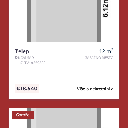
2
12
m
Telep
NOVI SAD
GARAŽNO MESTO
ŠIFRA: #569522
€
18.540
Više o nekretnini >
Garaže