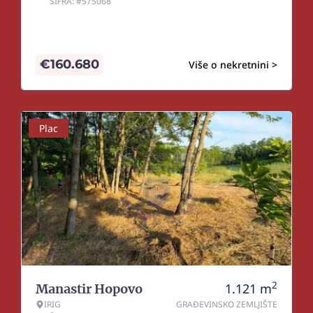
ŠIFRA: #575068
€
160.680
Više o nekretnini >
Plac
2
1.121
m
Manastir Hopovo
IRIG
GRAĐEVINSKO ZEMLJIŠTE