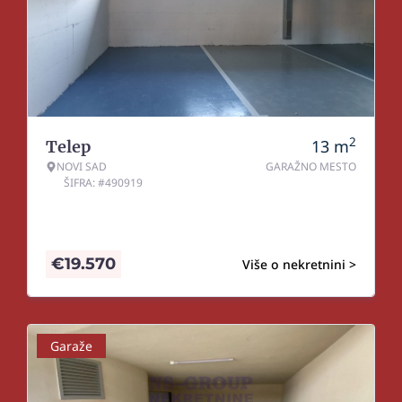
2
13
m
Telep
NOVI SAD
GARAŽNO MESTO
ŠIFRA: #490919
€
19.570
Više o nekretnini >
Garaže