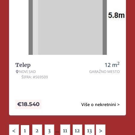
2
12
m
Telep
NOVI SAD
GARAŽNO MESTO
ŠIFRA: #569509
€
18.540
Više o nekretnini >
<
>
1
2
3
...
11
12
13