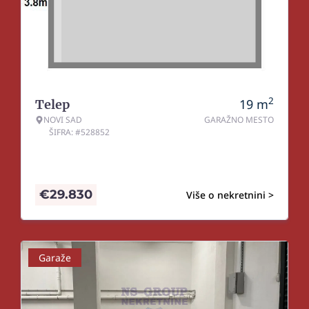
2
19
m
Telep
NOVI SAD
GARAŽNO MESTO
ŠIFRA: #528852
€
29.830
Više o nekretnini >
Garaže