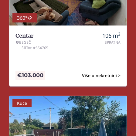
360°
2
106
m
Centar
BEGEČ
SPRATNA
ŠIFRA: #554765
€
103.000
Više o nekretnini >
Kuće