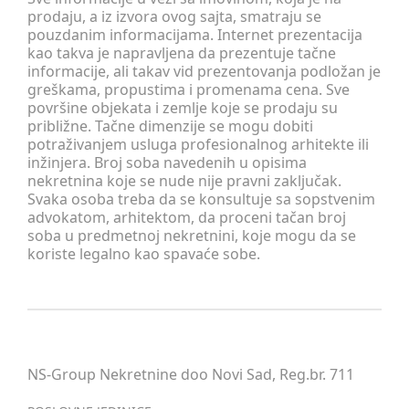
prodaju, a iz izvora ovog sajta, smatraju se
pouzdanim informacijama. Internet prezentacija
kao takva je napravljena da prezentuje tačne
informacije, ali takav vid prezentovanja podložan je
greškama, propustima i promenama cena. Sve
površine objekata i zemlje koje se prodaju su
približne. Tačne dimenzije se mogu dobiti
potraživanjem usluga profesionalnog arhitekte ili
inžinjera. Broj soba navedenih u opisima
nekretnina koje se nude nije pravni zaključak.
Svaka osoba treba da se konsultuje sa sopstvenim
advokatom, arhitektom, da proceni tačan broj
soba u predmetnoj nekretnini, koje mogu da se
koriste legalno kao spavaće sobe.
NS-Group Nekretnine doo Novi Sad, Reg.br. 711