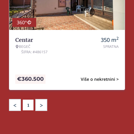
360°
2
350
m
Centar
BEGEČ
SPRATNA
ŠIFRA: #486157
€
360.500
Više o nekretnini >
<
>
1