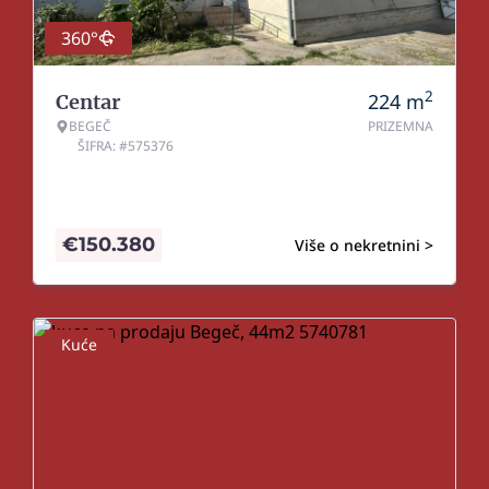
360°
2
224
m
Centar
BEGEČ
PRIZEMNA
ŠIFRA: #575376
€
150.380
Više o nekretnini >
Kuće