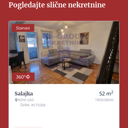
Pogledajte slične nekretnine
Stanovi
360°
2
52
m
Salajka
NOVI SAD
TROSOBAN
ŠIFRA: #575068