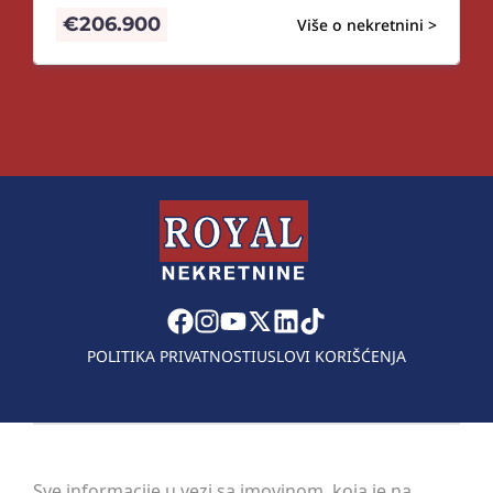
€
206.900
Više o nekretnini >
POLITIKA PRIVATNOSTI
USLOVI KORIŠĆENJA
Sve informacije u vezi sa imovinom, koja je na