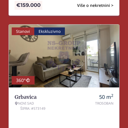
€
159.000
Više o nekretnini >
Stanovi
Ekskluzivno
360°
2
50
m
Grbavica
NOVI SAD
TROSOBAN
ŠIFRA: #573149