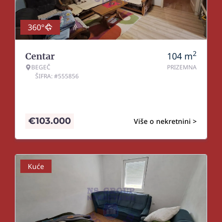
360°
2
104
m
Centar
BEGEČ
PRIZEMNA
ŠIFRA: #555856
€
103.000
Više o nekretnini >
Kuće