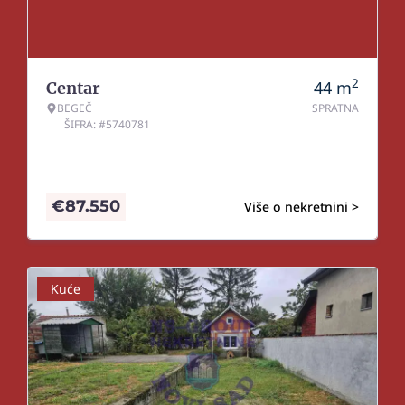
2
44
m
Centar
BEGEČ
SPRATNA
ŠIFRA: #5740781
€
87.550
Više o nekretnini >
Kuće