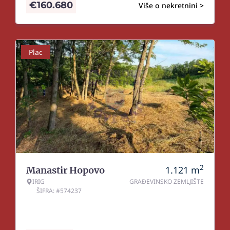
€
160.680
Više o nekretnini >
Plac
2
1.121
m
Manastir Hopovo
IRIG
GRAĐEVINSKO ZEMLJIŠTE
ŠIFRA: #574237