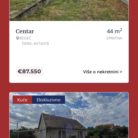
2
44
m
Centar
BEGEČ
SPRATNA
ŠIFRA: #574078
€
87.550
Više o nekretnini >
Kuće
Ekskluzivno