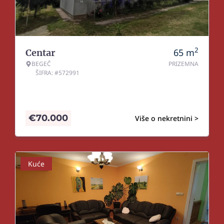
2
65
m
Centar
BEGEČ
PRIZEMNA
ŠIFRA: #572991
€
70.000
Više o nekretnini >
Kuće