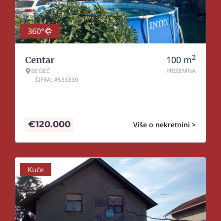
360°
2
100
m
Centar
BEGEČ
PRIZEMNA
ŠIFRA: #533339
€
120.000
Više o nekretnini >
Kuće