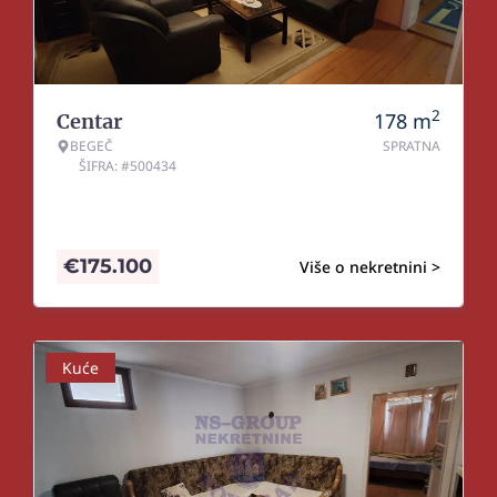
2
178
m
Centar
BEGEČ
SPRATNA
ŠIFRA: #500434
€
175.100
Više o nekretnini >
Kuće