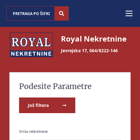
Royal Nekretnine
Jevrejska 17
,
064/8222-146
Podesite Parametre
Još filtera
Vrsta nekretnine