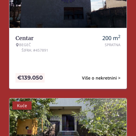
2
200
m
Centar
BEGEČ
SPRATNA
ŠIFRA: #457891
€
139.050
Više o nekretnini >
Kuće