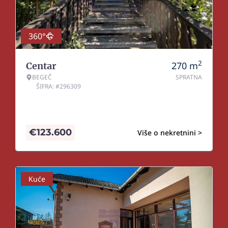
360°
2
270
m
Centar
BEGEČ
SPRATNA
ŠIFRA: #296309
€
123.600
Više o nekretnini >
Kuće