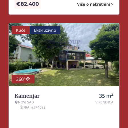
€
82.400
Više o nekretnini >
Kuće
Ekskluzivno
360°
2
35
m
Kamenjar
NOVI SAD
VIKENDICA
ŠIFRA: #574082