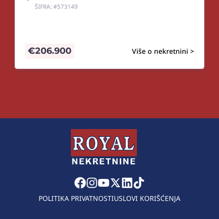
ŠIFRA: #573149
€
206.900
Više o nekretnini >
POLITIKA PRIVATNOSTI
USLOVI KORIŠĆENJA