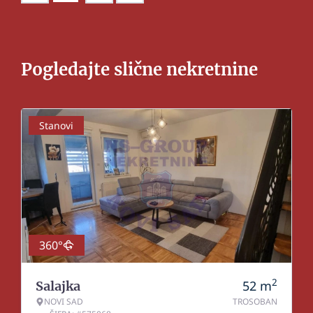
Pogledajte slične nekretnine
Stanovi
360°
2
52
m
Salajka
NOVI SAD
TROSOBAN