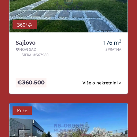
360°
2
176
m
Sajlovo
NOVI SAD
SPRATNA
ŠIFRA: #567980
€
360.500
Više o nekretnini >
Kuće