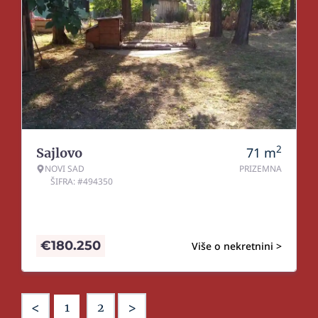
2
71
m
Sajlovo
NOVI SAD
PRIZEMNA
ŠIFRA: #494350
€
180.250
Više o nekretnini >
<
>
1
2