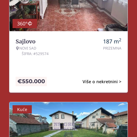
360°
2
187
m
Sajlovo
NOVI SAD
PRIZEMNA
ŠIFRA: #529574
€
550.000
Više o nekretnini >
Kuće