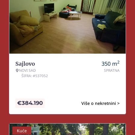
2
350
m
Sajlovo
NOVI SAD
SPRATNA
ŠIFRA: #537052
€
384.190
Više o nekretnini >
Kuće