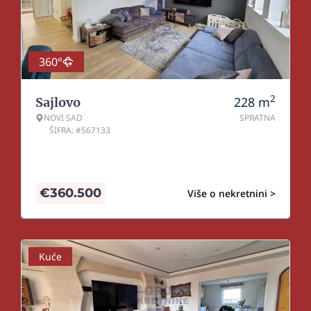
360°
2
228
m
Sajlovo
NOVI SAD
SPRATNA
ŠIFRA: #567133
€
360.500
Više o nekretnini >
Kuće