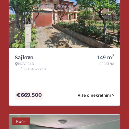
2
149
m
Sajlovo
NOVI SAD
SPRATNA
ŠIFRA: #527218
€
669.500
Više o nekretnini >
Kuće