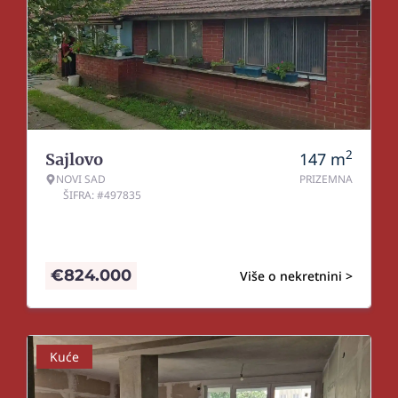
2
147
m
Sajlovo
NOVI SAD
PRIZEMNA
ŠIFRA: #497835
€
824.000
Više o nekretnini >
Kuće