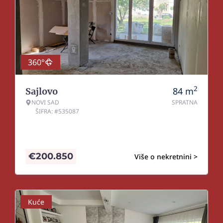
360°
2
84
m
Sajlovo
NOVI SAD
SPRATNA
ŠIFRA: #535087
€
200.850
Više o nekretnini >
Kuće