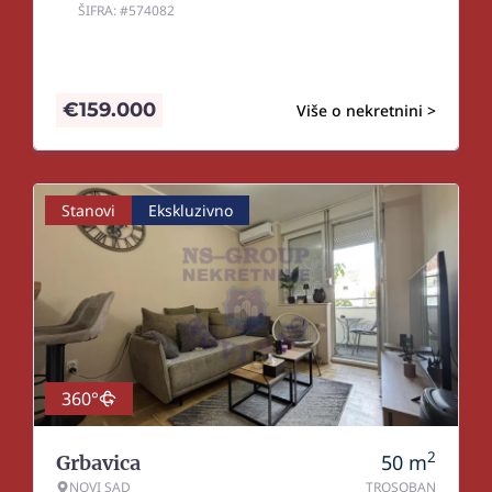
ŠIFRA: #574082
€
159.000
Više o nekretnini >
Stanovi
Ekskluzivno
360°
2
50
m
Grbavica
NOVI SAD
TROSOBAN