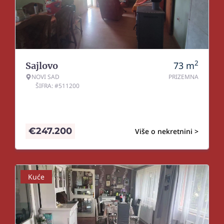
2
73
m
Sajlovo
NOVI SAD
PRIZEMNA
ŠIFRA: #511200
€
247.200
Više o nekretnini >
Kuće