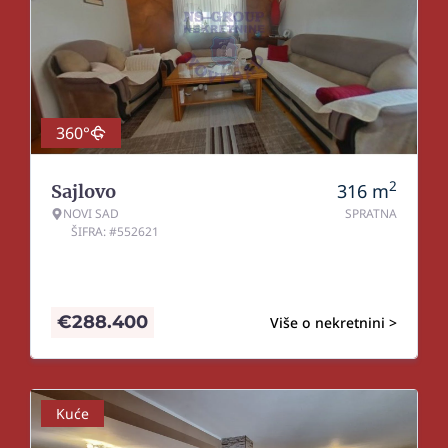
360°
2
316
m
Sajlovo
NOVI SAD
SPRATNA
ŠIFRA: #552621
€
288.400
Više o nekretnini >
Kuće