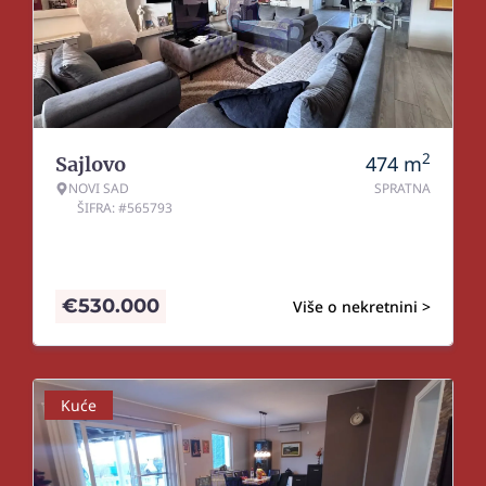
2
474
m
Sajlovo
NOVI SAD
SPRATNA
ŠIFRA: #565793
€
530.000
Više o nekretnini >
Kuće