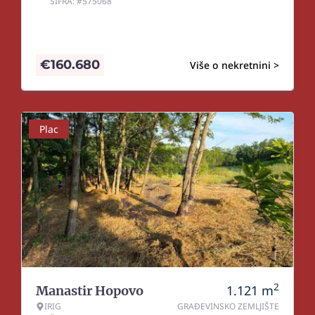
ŠIFRA: #575068
€
160.680
Više o nekretnini >
Plac
2
1.121
m
Manastir Hopovo
IRIG
GRAĐEVINSKO ZEMLJIŠTE