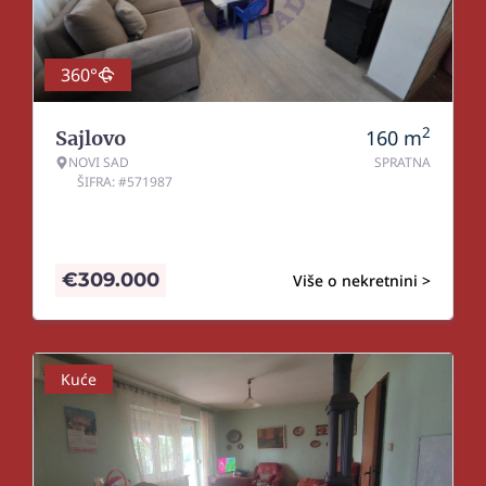
360°
2
160
m
Sajlovo
NOVI SAD
SPRATNA
ŠIFRA: #571987
€
309.000
Više o nekretnini >
Kuće