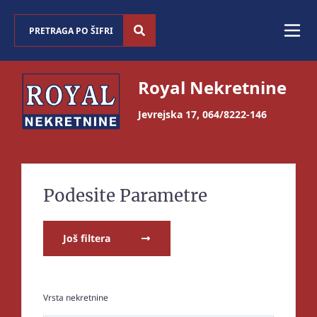
Royal Nekretnine
Jevrejska 17
,
064/8222-146
Podesite Parametre
Još filtera
Vrsta nekretnine