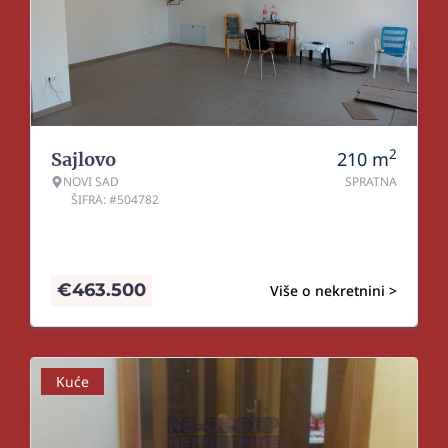
2
210
m
Sajlovo
NOVI SAD
SPRATNA
ŠIFRA: #504782
€
463.500
Više o nekretnini >
Kuće