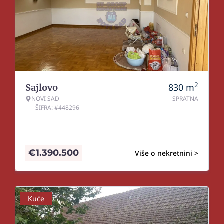
2
830
m
Sajlovo
NOVI SAD
SPRATNA
ŠIFRA: #448296
€
1.390.500
Više o nekretnini >
Kuće