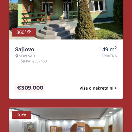
360°
2
149
m
Sajlovo
NOVI SAD
SPRATNA
ŠIFRA: #537463
€
309.000
Više o nekretnini >
Kuće