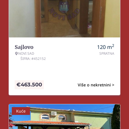
2
120
m
Sajlovo
NOVI SAD
SPRATNA
ŠIFRA: #452152
€
463.500
Više o nekretnini >
Kuće