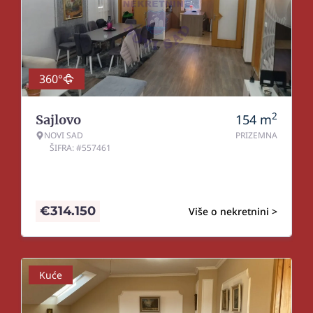
360°
2
154
m
Sajlovo
NOVI SAD
PRIZEMNA
ŠIFRA: #557461
€
314.150
Više o nekretnini >
Kuće