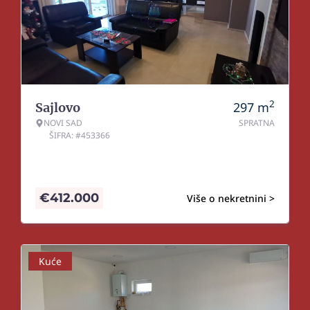
2
297
m
Sajlovo
NOVI SAD
SPRATNA
ŠIFRA: #453366
€
412.000
Više o nekretnini >
Kuće