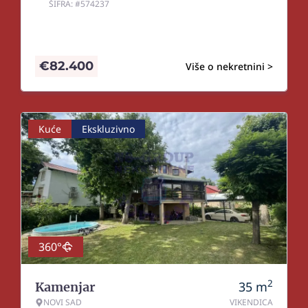
ŠIFRA: #574237
€
82.400
Više o nekretnini >
Kuće
Ekskluzivno
360°
2
35
m
Kamenjar
NOVI SAD
VIKENDICA