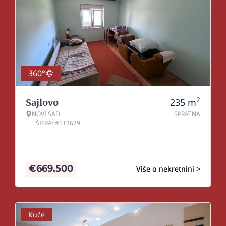
360°
2
235
m
Sajlovo
NOVI SAD
SPRATNA
ŠIFRA: #513679
€
669.500
Više o nekretnini >
Kuće