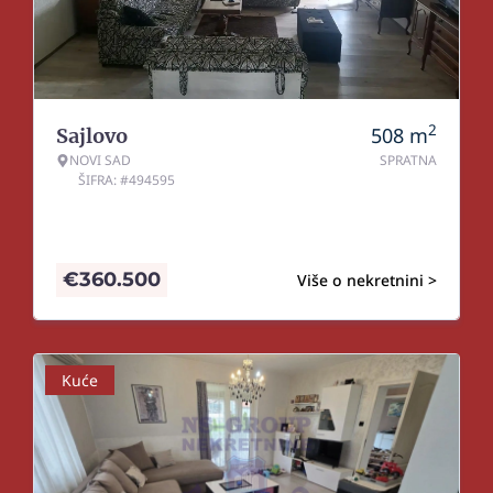
2
508
m
Sajlovo
NOVI SAD
SPRATNA
ŠIFRA: #494595
€
360.500
Više o nekretnini >
Kuće