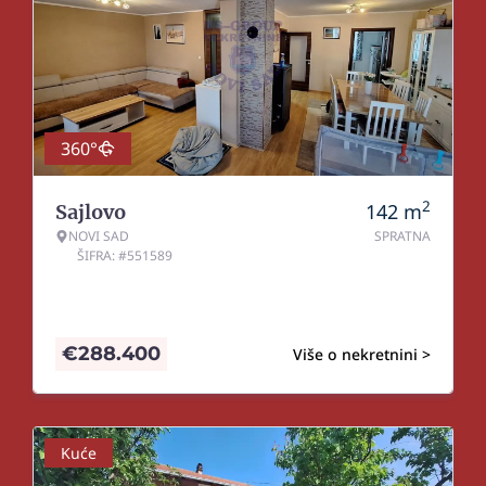
360°
2
142
m
Sajlovo
NOVI SAD
SPRATNA
ŠIFRA: #551589
€
288.400
Više o nekretnini >
Kuće