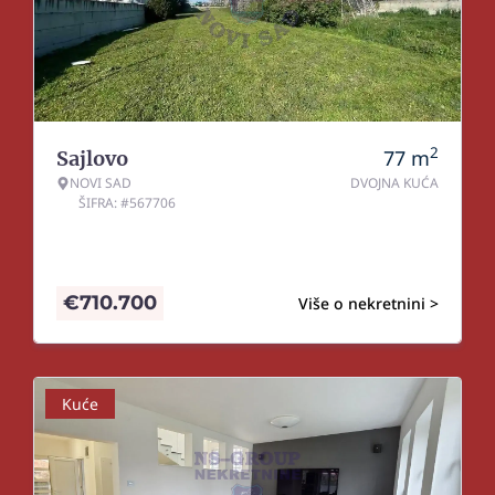
2
77
m
Sajlovo
NOVI SAD
DVOJNA KUĆA
ŠIFRA: #567706
€
710.700
Više o nekretnini >
Kuće