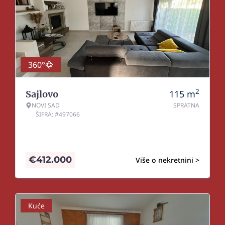
360°
2
115
m
Sajlovo
NOVI SAD
SPRATNA
ŠIFRA: #497066
€
412.000
Više o nekretnini >
Kuće