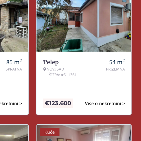
2
2
85
m
54
m
Telep
SPRATNA
NOVI SAD
PRIZEMNA
ŠIFRA: #511361
€
123.600
ekretnini >
Više o nekretnini >
Kuće