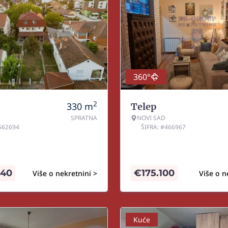
360°
2
330
m
Telep
SPRATNA
NOVI SAD
#562694
ŠIFRA: #466967
840
€
175.100
Više o nekretnini >
Više o n
Kuće