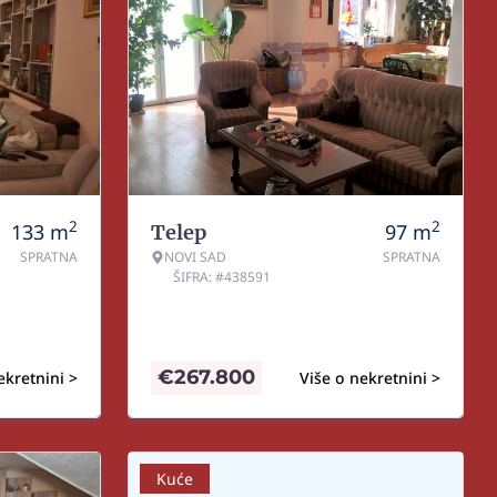
2
2
133
m
97
m
Telep
SPRATNA
NOVI SAD
SPRATNA
ŠIFRA: #438591
€
267.800
ekretnini >
Više o nekretnini >
Kuće