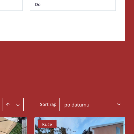
Sortiraj
:
po datumu
Kuće