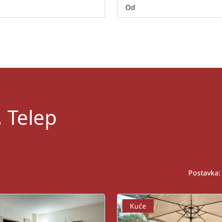
, Telep
Postavka:
Kuće