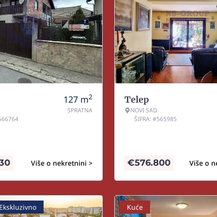
2
127
m
Telep
SPRATNA
NOVI SAD
#566764
ŠIFRA: #565985
530
€
576.800
Više o nekretnini >
Više o n
Ekskluzivno
Kuće