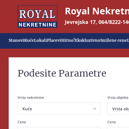
Royal Nekret
Jevrejska 17
,
064/8222-14
Stanovi
Kuće
Lokali
Placevi
Hitno!
Ekskluzivno
Snižene cene
Podesite Parametre
Vrsta nekretnine
Vrsta objekta
Cena
Cena