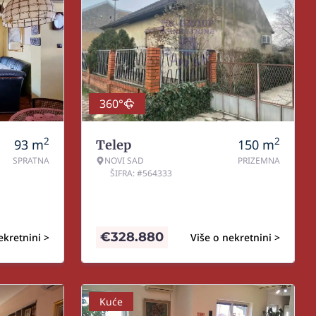
360°
2
2
93
m
150
m
Telep
SPRATNA
NOVI SAD
PRIZEMNA
ŠIFRA: #564333
€
328.880
ekretnini >
Više o nekretnini >
Kuće