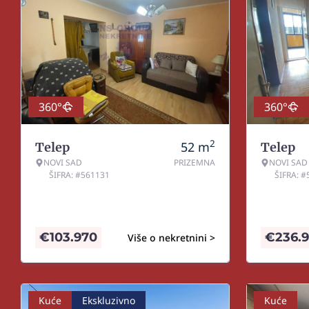
360°
360°
2
52
m
Telep
Telep
NOVI SAD
PRIZEMNA
NOVI SAD
ŠIFRA: #561131
ŠIFRA: 
€
103.970
€
236.
Više o nekretnini >
Kuće
Ekskluzivno
Kuće