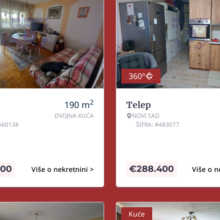
360°
2
190
m
Telep
DVOJNA KUĆA
NOVI SAD
#560138
ŠIFRA: #483077
900
€
288.400
Više o nekretnini >
Više o n
Kuće