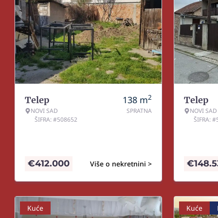
2
138
m
Telep
Telep
NOVI SAD
SPRATNA
NOVI SAD
ŠIFRA: #508652
ŠIFRA: 
€
412.000
€
148.
Više o nekretnini >
Kuće
Kuće