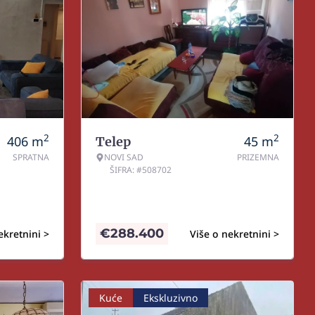
2
2
406
m
45
m
Telep
SPRATNA
NOVI SAD
PRIZEMNA
ŠIFRA: #508702
€
288.400
ekretnini >
Više o nekretnini >
Kuće
Ekskluzivno