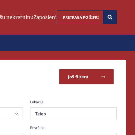
šu nekretninu
Zaposleni
Još filtera
Lokacija
Telep
Površina