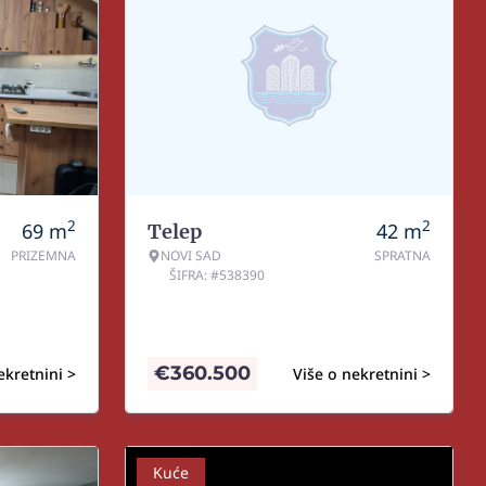
2
2
69
m
42
m
Telep
PRIZEMNA
NOVI SAD
SPRATNA
ŠIFRA: #538390
€
360.500
ekretnini >
Više o nekretnini >
Kuće