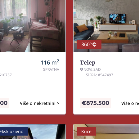
360°
2
116
m
Telep
SPRATNA
NOVI SAD
#510757
ŠIFRA: #547497
900
€
875.500
Više o nekretnini >
Više o n
Ekskluzivno
Kuće