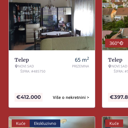
360°
2
65
m
Telep
Telep
NOVI SAD
PRIZEMNA
NOVI SAD
ŠIFRA: #485750
ŠIFRA: 
€
412.000
€
397.
Više o nekretnini >
Kuće
Ekskluzivno
Kuće