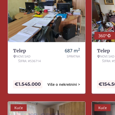
360°
2
687
m
Telep
Telep
NOVI SAD
SPRATNA
NOVI SAD
ŠIFRA: #536714
ŠIFRA: 
€
1.545.000
€
154.
Više o nekretnini >
Kuće
Kuće