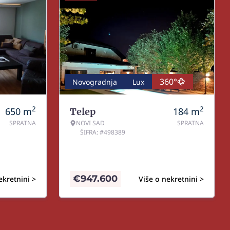
360°
Novogradnja
Lux
2
2
650
m
184
m
Telep
SPRATNA
NOVI SAD
SPRATNA
ŠIFRA: #498389
€
947.600
ekretnini >
Više o nekretnini >