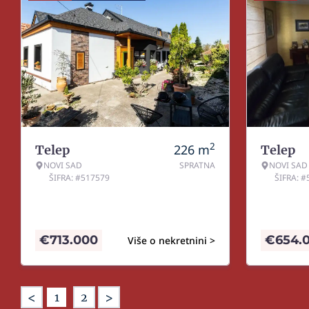
2
226
m
Telep
Telep
NOVI SAD
SPRATNA
NOVI SAD
ŠIFRA: #517579
ŠIFRA: 
€
713.000
€
654.
Više o nekretnini >
<
>
1
2