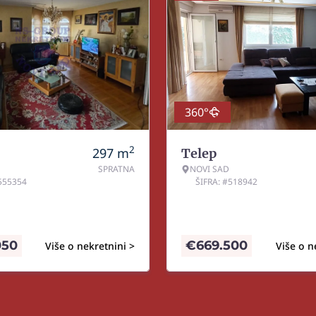
360°
2
297
m
Telep
SPRATNA
NOVI SAD
#555354
ŠIFRA: #518942
050
€
669.500
Više o nekretnini >
Više o n