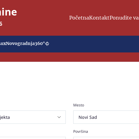
nine
Početna
Kontakt
Ponudite va
6
Lux
Novogradnja
360°
Mesto
Površina