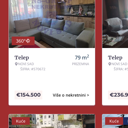
360°
2
79
m
Telep
Telep
NOVI SAD
PRIZEMNA
NOVI SAD
ŠIFRA: #570672
ŠIFRA: 
€
154.500
€
236.
Više o nekretnini >
Kuće
Kuće