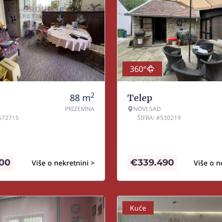
360°
2
88
m
Telep
PRIZEMNA
NOVI SAD
#572715
ŠIFRA: #530219
500
€
339.490
Više o nekretnini >
Više o n
Kuće