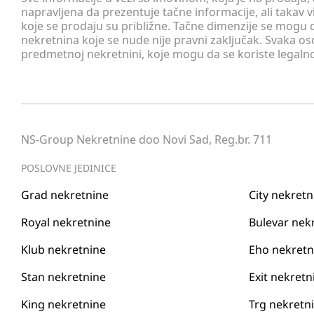
napravljena da prezentuje tačne informacije, ali taka
koje se prodaju su približne. Tačne dimenzije se mogu d
nekretnina koje se nude nije pravni zaključak. Svaka o
predmetnoj nekretnini, koje mogu da se koriste legaln
NS-Group Nekretnine doo Novi Sad, Reg.br. 711
POSLOVNE JEDINICE
Grad nekretnine
City nekretn
Royal nekretnine
Bulevar nek
Klub nekretnine
Eho nekretn
Stan nekretnine
Exit nekretn
King nekretnine
Trg nekretn