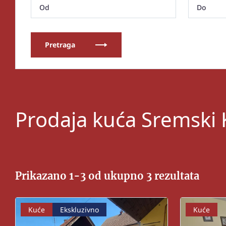
Pretraga
Prodaja kuća Sremski K
Prikazano 1-3 od ukupno 3 rezultata
Kuće
Ekskluzivno
Kuće