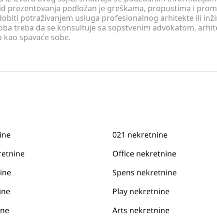
v vid prezentovanja podložan je greškama, propustima i pro
obiti potraživanjem usluga profesionalnog arhitekte ili inž
soba treba da se konsultuje sa sopstvenim advokatom, arhi
o kao spavaće sobe.
ine
021 nekretnine
retnine
Office nekretnine
ine
Spens nekretnine
ine
Play nekretnine
ine
Arts nekretnine