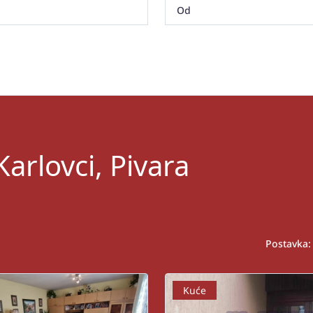
arlovci, Pivara
Postavka:
Kuće