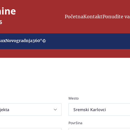
nine
Početna
Kontakt
Ponudite va
6
Lux
Novogradnja
360°
Mesto
Površina