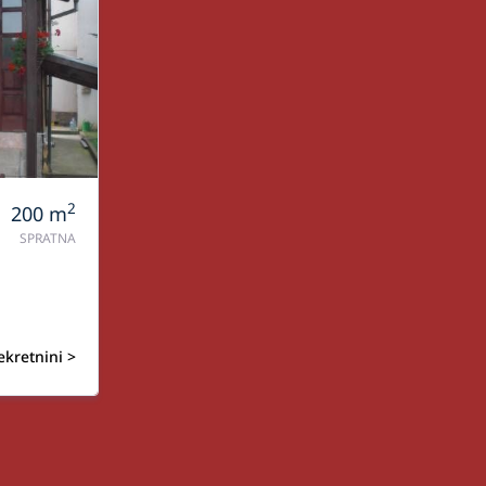
2
200
m
SPRATNA
ekretnini >