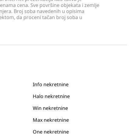
menama cena. Sve površine objekata i zemlje
injera. Broj soba navedenih u opisima
tektom, da proceni tačan broj soba u
Info nekretnine
Halo nekretnine
Win nekretnine
Max nekretnine
One nekretnine