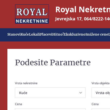
Royal Nekret
Jevrejska 17
,
064/8222-14
Stanovi
Kuće
Lokali
Placevi
Hitno!
Ekskluzivno
Snižene cene
Podesite Parametre
Vrsta nekretnine
Vrsta objekta
Cena
Cena