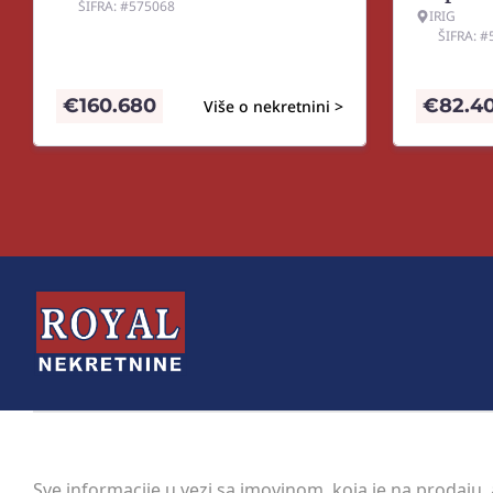
ŠIFRA: #575068
IRIG
ŠIFRA: 
€
160.680
€
82.4
Više o nekretnini >
Sve informacije u vezi sa imovinom, koja je na prodaju,