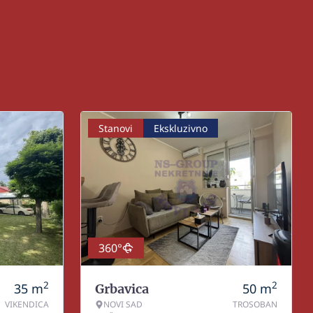
Stanovi
Ekskluzivno
360°
2
2
35
m
50
m
Grbavica
VIKENDICA
NOVI SAD
TROSOBAN