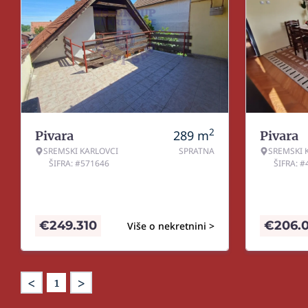
2
289
m
Pivara
Pivara
SREMSKI KARLOVCI
SPRATNA
SREMSKI 
ŠIFRA: #571646
ŠIFRA: 
€
249.310
€
206.
Više o nekretnini >
<
>
1