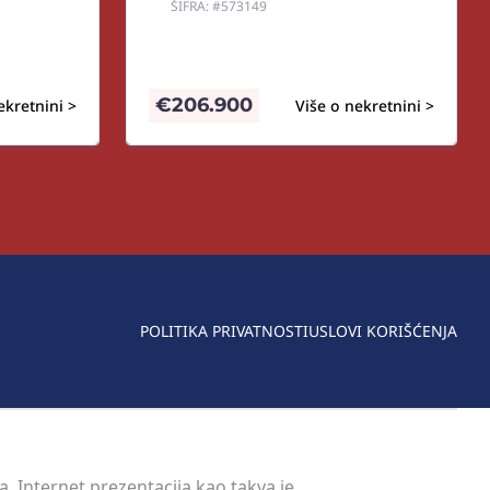
ŠIFRA: #573149
€
206.900
ekretnini >
Više o nekretnini >
POLITIKA PRIVATNOSTI
USLOVI KORIŠĆENJA
. Internet prezentacija kao takva je