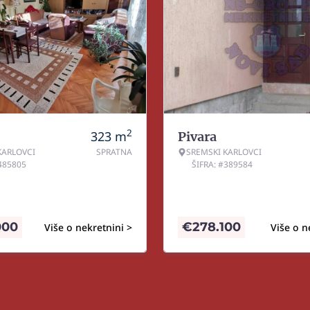
2
323
m
Pivara
KARLOVCI
SPRATNA
SREMSKI KARLOVCI
#485805
ŠIFRA: #389584
000
€
278.100
Više o nekretnini >
Više o n