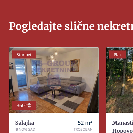
Pogledajte slične nekret
Stanovi
Plac
360°
2
52
m
Salajka
Manasti
NOVI SAD
TROSOBAN
Hopovo