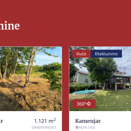
nine
Kuće
Ekskluzivno
360°
2
1.121
m
r
Kamenjar
GRAĐEVINSKO
NOVI SAD