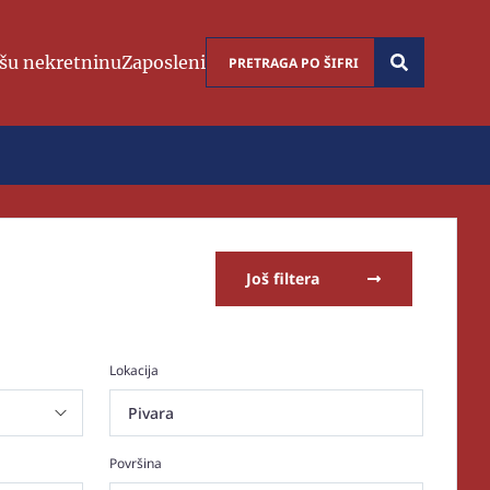
šu nekretninu
Zaposleni
Još filtera
Lokacija
Pivara
Površina