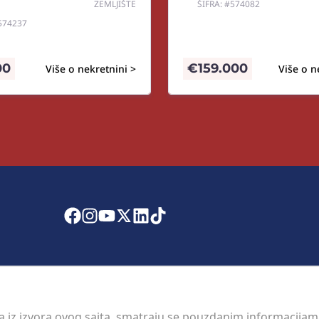
ZEMLJIŠTE
ŠIFRA: #574082
#574237
00
€
159.000
Više o nekretnini >
Više o n
 a iz izvora ovog sajta, smatraju se pouzdanim informacijama