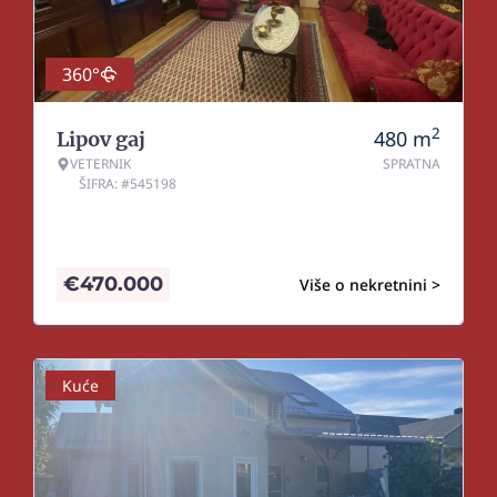
360°
2
480
m
Lipov gaj
VETERNIK
SPRATNA
ŠIFRA: #545198
€
470.000
Više o nekretnini >
Kuće