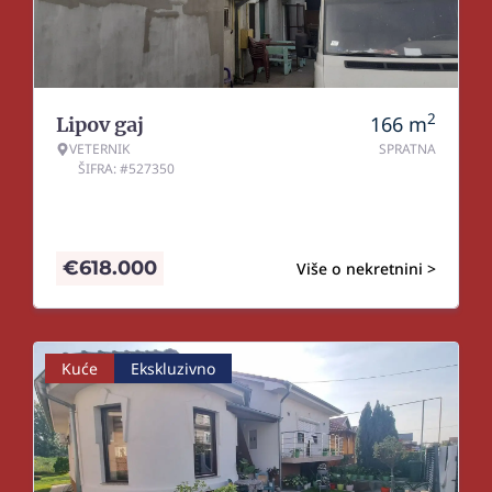
2
166
m
Lipov gaj
VETERNIK
SPRATNA
ŠIFRA: #527350
€
618.000
Više o nekretnini >
Kuće
Ekskluzivno