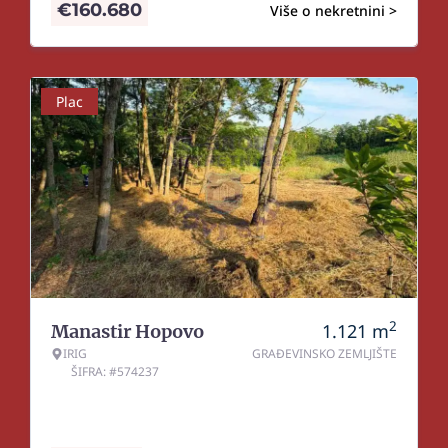
€
160.680
Više o nekretnini >
Plac
2
1.121
m
Manastir Hopovo
IRIG
GRAĐEVINSKO ZEMLJIŠTE
ŠIFRA: #574237