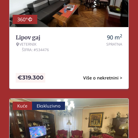
360°
2
90
m
Lipov gaj
VETERNIK
SPRATNA
ŠIFRA: #534476
€
319.300
Više o nekretnini >
Kuće
Ekskluzivno