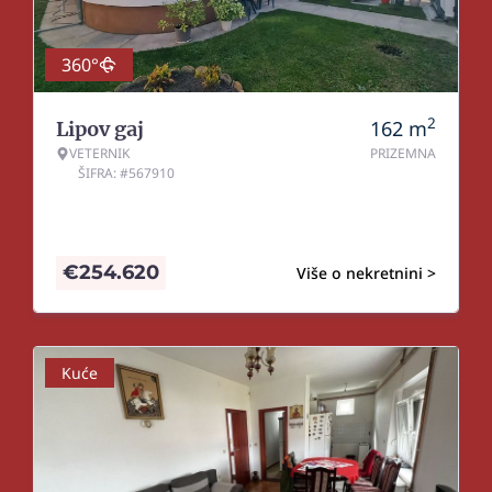
360°
2
162
m
Lipov gaj
VETERNIK
PRIZEMNA
ŠIFRA: #567910
€
254.620
Više o nekretnini >
Kuće