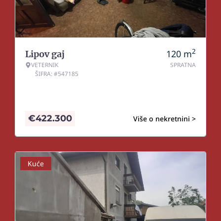
2
120
m
Lipov gaj
VETERNIK
SPRATNA
ŠIFRA: #547185
€
422.300
Više o nekretnini >
Kuće