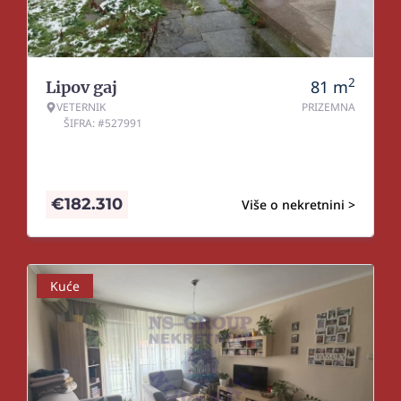
2
81
m
Lipov gaj
VETERNIK
PRIZEMNA
ŠIFRA: #527991
€
182.310
Više o nekretnini >
Kuće