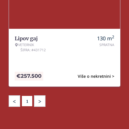
2
130
m
Lipov gaj
VETERNIK
SPRATNA
ŠIFRA: #431712
€
257.500
Više o nekretnini >
<
>
1