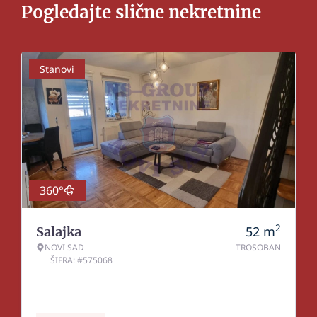
Pogledajte slične nekretnine
Stanovi
360°
2
52
m
Salajka
NOVI SAD
TROSOBAN
ŠIFRA: #575068