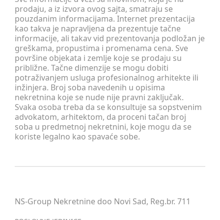
prodaju, a iz izvora ovog sajta, smatraju se
pouzdanim informacijama. Internet prezentacija
kao takva je napravljena da prezentuje tačne
informacije, ali takav vid prezentovanja podložan je
greškama, propustima i promenama cena. Sve
površine objekata i zemlje koje se prodaju su
približne. Tačne dimenzije se mogu dobiti
potraživanjem usluga profesionalnog arhitekte ili
inžinjera. Broj soba navedenih u opisima
nekretnina koje se nude nije pravni zaključak.
Svaka osoba treba da se konsultuje sa sopstvenim
advokatom, arhitektom, da proceni tačan broj
soba u predmetnoj nekretnini, koje mogu da se
koriste legalno kao spavaće sobe.
NS-Group Nekretnine doo Novi Sad, Reg.br. 711