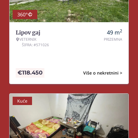
360°
2
49
m
Lipov gaj
VETERNIK
PRIZEMNA
ŠIFRA: #571026
€
118.450
Više o nekretnini >
Kuće