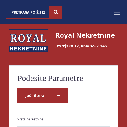
Royal Nekretnine
Jevrejska 17
,
064/8222-146
Podesite Parametre
Još filtera
Vrsta nekretnine