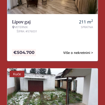
2
211
m
Lipov gaj
VETERNIK
SPRATNA
ŠIFRA: #576031
€
504.700
Više o nekretnini >
Kuće