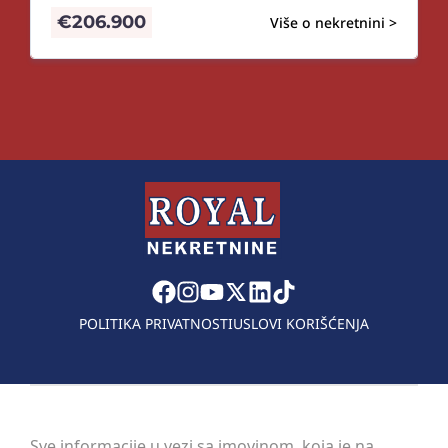
€
206.900
Više o nekretnini >
POLITIKA PRIVATNOSTI
USLOVI KORIŠĆENJA
Sve informacije u vezi sa imovinom, koja je na