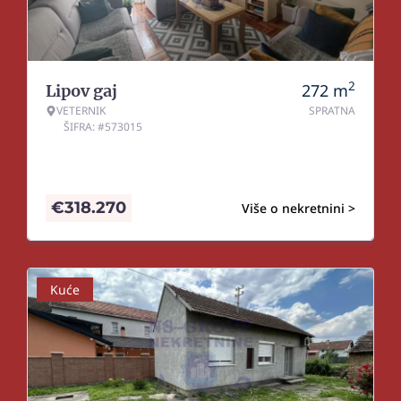
2
272
m
Lipov gaj
VETERNIK
SPRATNA
ŠIFRA: #573015
€
318.270
Više o nekretnini >
Kuće