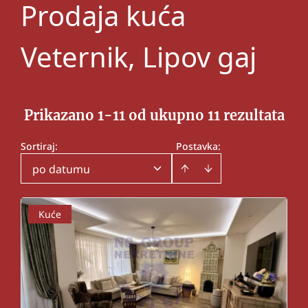
Prodaja kuća
Veternik, Lipov gaj
Prikazano 1-11 od ukupno 11 rezultata
Sortiraj
:
Postavka:
po datumu
Kuće