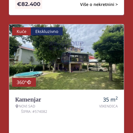
€
82.400
Više o nekretnini >
Kuće
Ekskluzivno
360°
2
35
m
Kamenjar
NOVI SAD
VIKENDICA
ŠIFRA: #574082