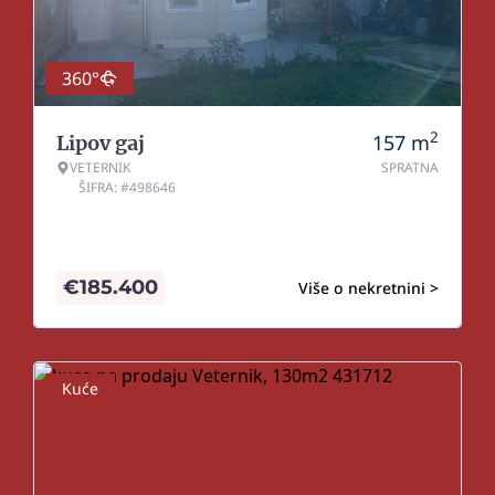
360°
2
157
m
Lipov gaj
VETERNIK
SPRATNA
ŠIFRA: #498646
€
185.400
Više o nekretnini >
Kuće