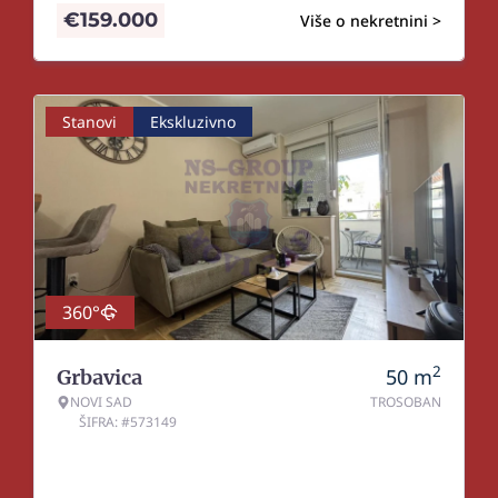
€
159.000
Više o nekretnini >
Stanovi
Ekskluzivno
360°
2
50
m
Grbavica
NOVI SAD
TROSOBAN
ŠIFRA: #573149