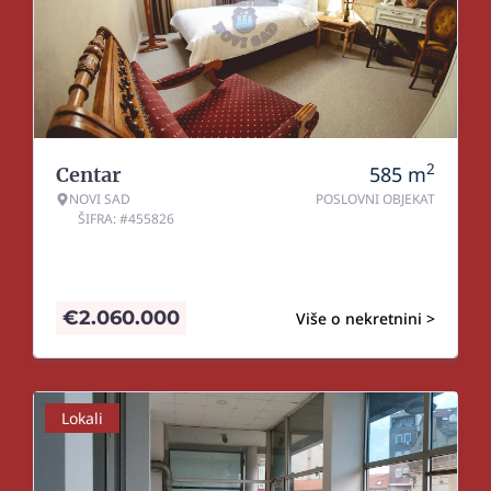
2
585
m
Centar
NOVI SAD
POSLOVNI OBJEKAT
ŠIFRA: #455826
€
2.060.000
Više o nekretnini >
Lokali