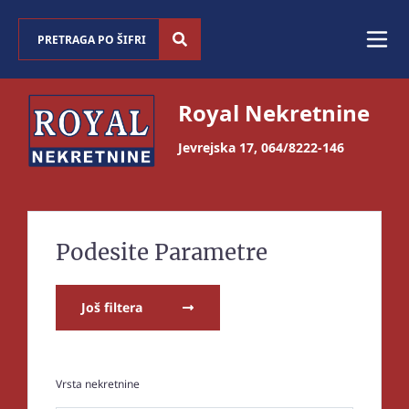
Royal Nekretnine
Jevrejska 17
,
064/8222-146
Podesite Parametre
Još filtera
Vrsta nekretnine