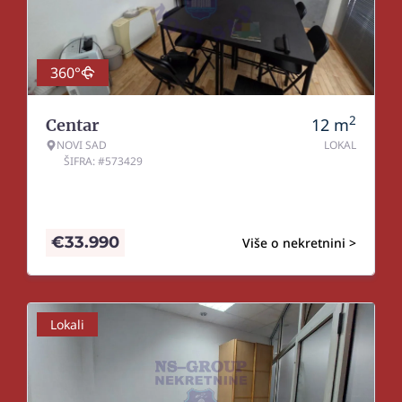
360°
2
12
m
Centar
NOVI SAD
LOKAL
ŠIFRA: #573429
€
33.990
Više o nekretnini >
Lokali