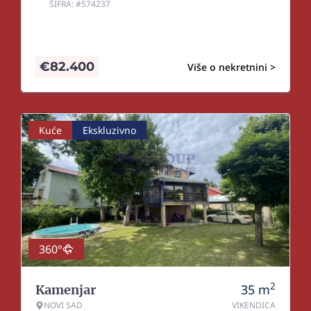
ŠIFRA: #574237
€
82.400
Više o nekretnini >
Kuće
Ekskluzivno
360°
2
35
m
Kamenjar
NOVI SAD
VIKENDICA