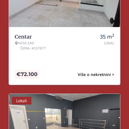
2
35
m
Centar
NOVI SAD
LOKAL
ŠIFRA: #537877
€
72.100
Više o nekretnini >
Lokali