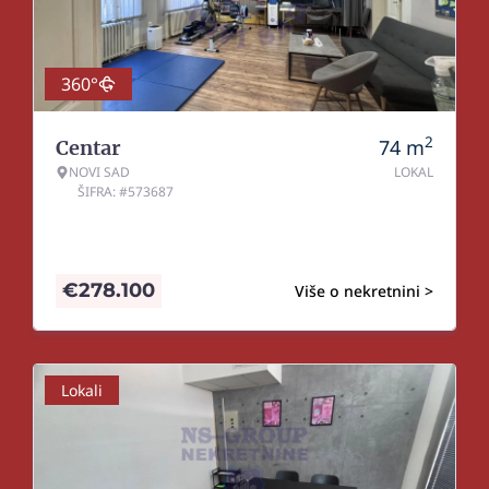
360°
2
74
m
Centar
NOVI SAD
LOKAL
ŠIFRA: #573687
€
278.100
Više o nekretnini >
Lokali