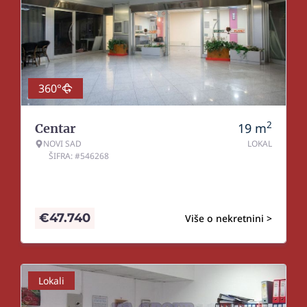
360°
2
19
m
Centar
NOVI SAD
LOKAL
ŠIFRA: #546268
€
47.740
Više o nekretnini >
Lokali