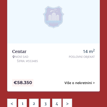
2
14
m
Centar
NOVI SAD
POSLOVNI OBJEKAT
ŠIFRA: #553485
€
58.350
Više o nekretnini >
<
>
1
2
3
4