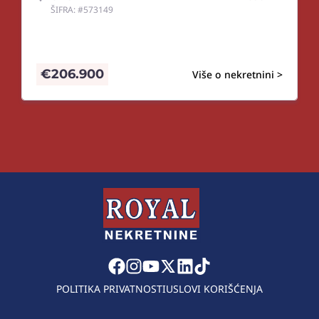
ŠIFRA: #573149
€
206.900
Više o nekretnini >
POLITIKA PRIVATNOSTI
USLOVI KORIŠĆENJA