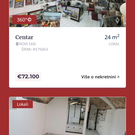
360°
2
24
m
Centar
NOVI SAD
LOKAL
ŠIFRA: #575063
€
72.100
Više o nekretnini >
Lokali