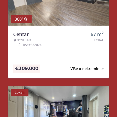
360°
2
67
m
Centar
NOVI SAD
LOKAL
ŠIFRA: #532024
€
309.000
Više o nekretnini >
Lokali