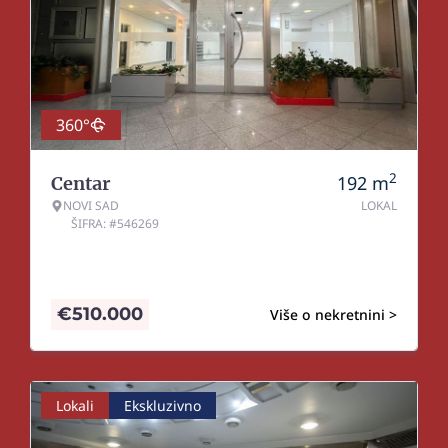
360°
2
192
m
Centar
NOVI SAD
LOKAL
ŠIFRA: #546269
€
510.000
Više o nekretnini >
Lokali
Ekskluzivno