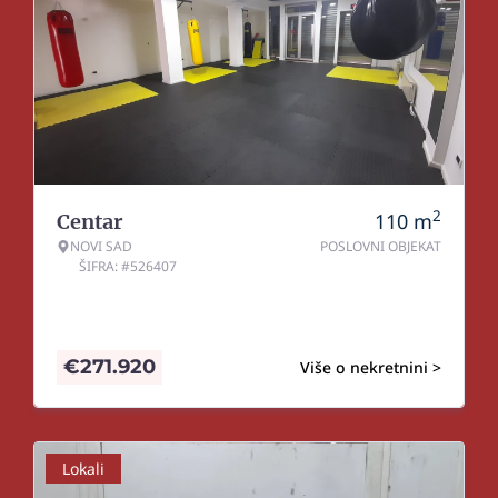
2
110
m
Centar
NOVI SAD
POSLOVNI OBJEKAT
ŠIFRA: #526407
€
271.920
Više o nekretnini >
Lokali