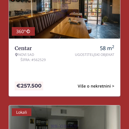
360°
2
58
m
Centar
NOVI SAD
UGOSTITELJSKI OBJEKAT
ŠIFRA: #562529
€
257.500
Više o nekretnini >
Lokali