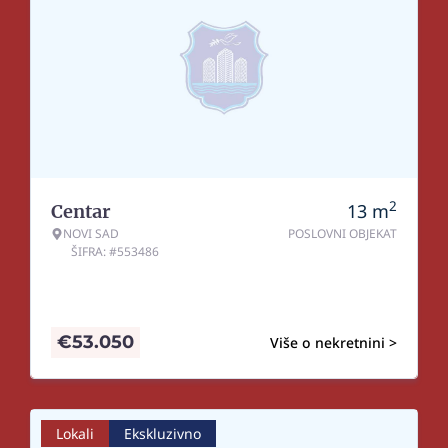
2
13
m
Centar
NOVI SAD
POSLOVNI OBJEKAT
ŠIFRA: #553486
€
53.050
Više o nekretnini >
Lokali
Ekskluzivno