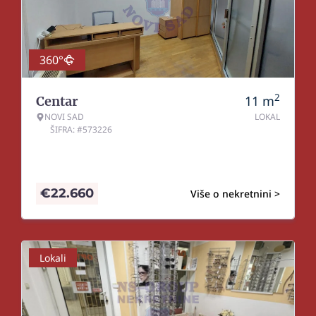
360°
2
11
m
Centar
NOVI SAD
LOKAL
ŠIFRA: #573226
€
22.660
Više o nekretnini >
Lokali