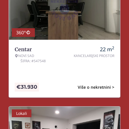
360°
2
22
m
Centar
NOVI SAD
KANCELARIJSKI PROSTOR
ŠIFRA: #547548
€
31.930
Više o nekretnini >
Lokali