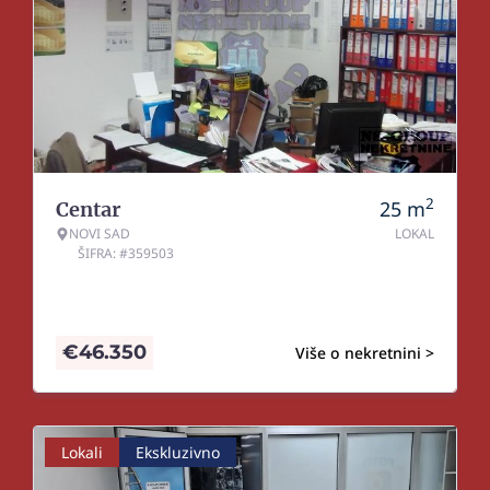
2
25
m
Centar
NOVI SAD
LOKAL
ŠIFRA: #359503
€
46.350
Više o nekretnini >
Lokali
Ekskluzivno