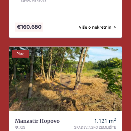
ŠIFRA: #575068
€
160.680
Više o nekretnini >
Plac
2
1.121
m
Manastir Hopovo
IRIG
GRAĐEVINSKO ZEMLJIŠTE