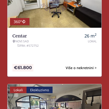
360°
2
26
m
Centar
NOVI SAD
LOKAL
ŠIFRA: #572752
€
61.800
Više o nekretnini >
Lokali
Ekskluzivno