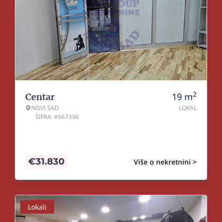
2
19
m
Centar
NOVI SAD
LOKAL
ŠIFRA: #567336
€
31.830
Više o nekretnini >
Lokali