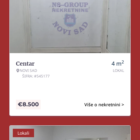
2
4
m
Centar
NOVI SAD
LOKAL
ŠIFRA: #545177
€
8.500
Više o nekretnini >
Lokali