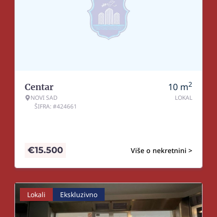
2
10
m
Centar
NOVI SAD
LOKAL
ŠIFRA: #424661
€
15.500
Više o nekretnini >
Lokali
Ekskluzivno