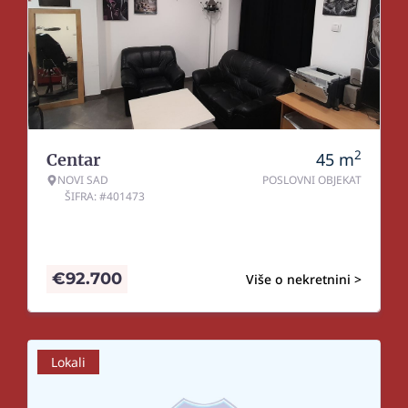
2
45
m
Centar
NOVI SAD
POSLOVNI OBJEKAT
ŠIFRA: #401473
€
92.700
Više o nekretnini >
Lokali