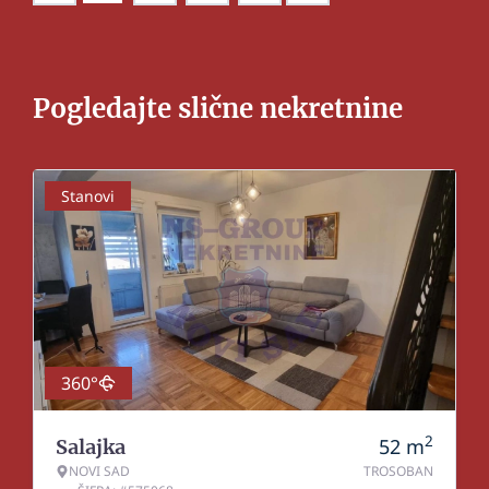
Pogledajte slične nekretnine
Stanovi
360°
2
52
m
Salajka
NOVI SAD
TROSOBAN