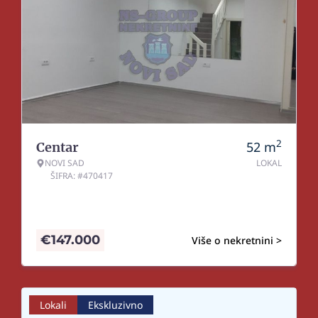
2
52
m
Centar
NOVI SAD
LOKAL
ŠIFRA: #470417
€
147.000
Više o nekretnini >
Lokali
Ekskluzivno