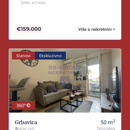
ŠIFRA: #574082
€
159.000
Više o nekretnini >
Stanovi
Ekskluzivno
360°
2
50
m
Grbavica
NOVI SAD
TROSOBAN