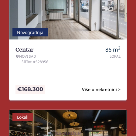
Novogradnja
2
86
m
Centar
NOVI SAD
LOKAL
ŠIFRA: #528956
€
168.300
Više o nekretnini >
Lokali