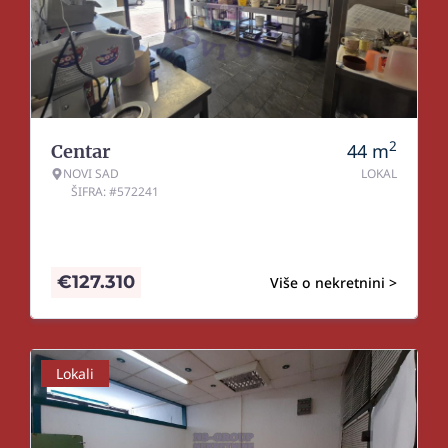
2
44
m
Centar
NOVI SAD
LOKAL
ŠIFRA: #572241
€
127.310
Više o nekretnini >
Lokali