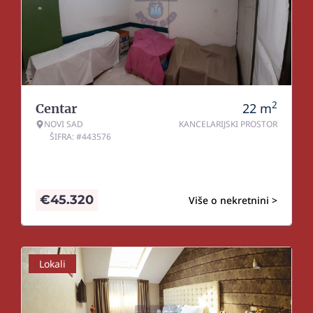
2
22
m
Centar
NOVI SAD
KANCELARIJSKI PROSTOR
ŠIFRA: #443576
€
45.320
Više o nekretnini >
Lokali