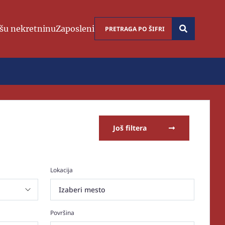
šu nekretninu
Zaposleni
Još filtera
Lokacija
Izaberi mesto
Površina