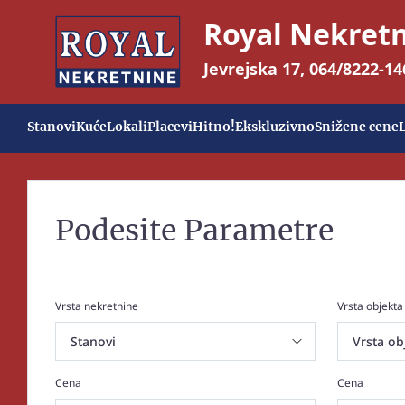
Royal Nekret
Jevrejska 17
,
064/8222-14
Stanovi
Kuće
Lokali
Placevi
Hitno!
Ekskluzivno
Snižene cene
Podesite Parametre
Vrsta nekretnine
Vrsta objekta
Cena
Cena