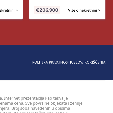
€
206.900
ekretnini >
Više o nekretnini >
POLITIKA PRIVATNOSTI
USLOVI KORIŠĆENJA
. Internet prezentacija kao takva je
menama cena. Sve površine objekata i zemlje
injera. Broj soba navedenih u opisima