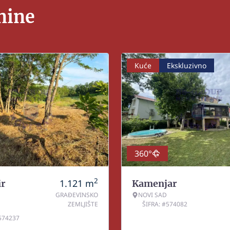
nine
Kuće
Ekskluzivno
360°
2
1.121
m
r
Kamenjar
GRAĐEVINSKO
NOVI SAD
ZEMLJIŠTE
ŠIFRA: #574082
#574237