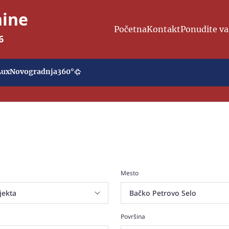
nine
Početna
Kontakt
Ponudite va
6
Lux
Novogradnja
360°
Mesto
Površina