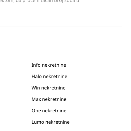
tektom, da proceni tačan broj soba u
Info nekretnine
Halo nekretnine
Win nekretnine
Max nekretnine
One nekretnine
Lumo nekretnine