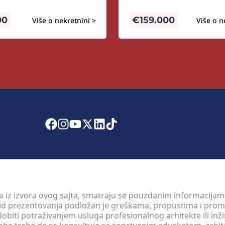
00
€
159.000
Više o nekretnini >
Više o n
 a iz izvora ovog sajta, smatraju se pouzdanim informacijama
v vid prezentovanja podložan je greškama, propustima i pro
obiti potraživanjem usluga profesionalnog arhitekte ili inž