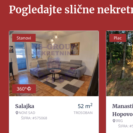
Pogledajte slične nekret
Stanovi
Plac
360°
2
52
m
Salajka
Manasti
NOVI SAD
TROSOBAN
Hopovo
ŠIFRA: #575068
IRIG
ŠIFRA: 