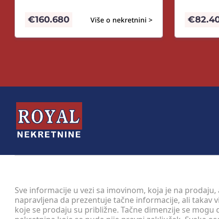
€
160.680
€
82.4
Više o nekretnini >
Sve informacije u vezi sa imovinom, koja je na prodaju,
napravljena da prezentuje tačne informacije, ali taka
koje se prodaju su približne. Tačne dimenzije se mogu d