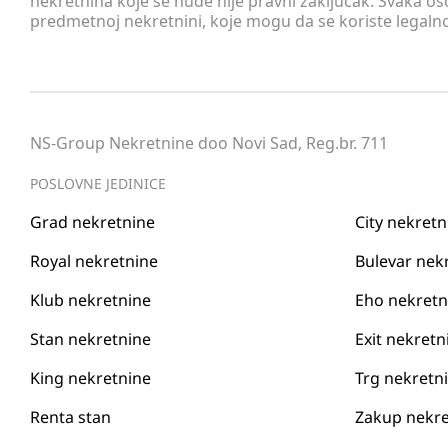
nekretnina koje se nude nije pravni zaključak. Svaka o
predmetnoj nekretnini, koje mogu da se koriste legaln
NS-Group Nekretnine doo Novi Sad, Reg.br. 711
POSLOVNE JEDINICE
Grad nekretnine
City nekretn
Royal nekretnine
Bulevar nek
Klub nekretnine
Eho nekretn
Stan nekretnine
Exit nekretn
King nekretnine
Trg nekretn
Renta stan
Zakup nekre