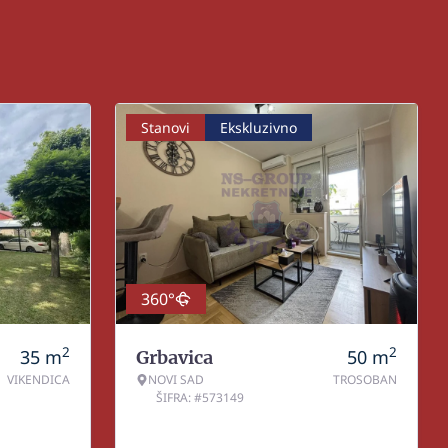
Stanovi
Ekskluzivno
360°
2
2
35
m
50
m
Grbavica
VIKENDICA
NOVI SAD
TROSOBAN
ŠIFRA: #573149