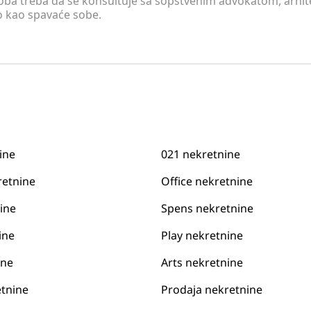
soba treba da se konsultuje sa sopstvenim advokatom, arhi
o kao spavaće sobe.
ine
021 nekretnine
retnine
Office nekretnine
ine
Spens nekretnine
ine
Play nekretnine
ine
Arts nekretnine
tnine
Prodaja nekretnine