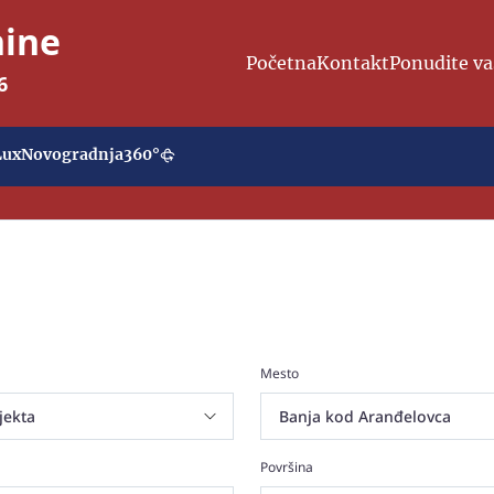
nine
Početna
Kontakt
Ponudite va
6
Lux
Novogradnja
360°
Mesto
Površina