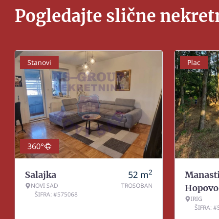
Pogledajte slične nekret
Stanovi
Plac
360°
2
52
m
Salajka
Manasti
NOVI SAD
TROSOBAN
Hopovo
ŠIFRA: #575068
IRIG
ŠIFRA: 