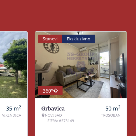
Stanovi
Ekskluzivno
360°
2
2
35
m
50
m
Grbavica
VIKENDICA
NOVI SAD
TROSOBAN
ŠIFRA: #573149