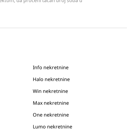
tektom, da proceni tačan broj soba u
Info nekretnine
Halo nekretnine
Win nekretnine
Max nekretnine
One nekretnine
Lumo nekretnine