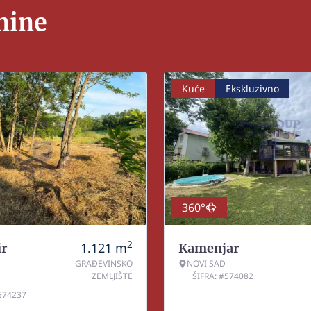
nine
Kuće
Ekskluzivno
360°
2
1.121
m
r
Kamenjar
GRAĐEVINSKO
NOVI SAD
ZEMLJIŠTE
ŠIFRA: #574082
#574237