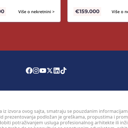
00
€
159.000
Više o nekretnini >
Više o n
 a iz izvora ovog sajta, smatraju se pouzdanim informacijama
v vid prezentovanja podložan je greškama, propustima i pro
obiti potraživanjem usluga profesionalnog arhitekte ili inž