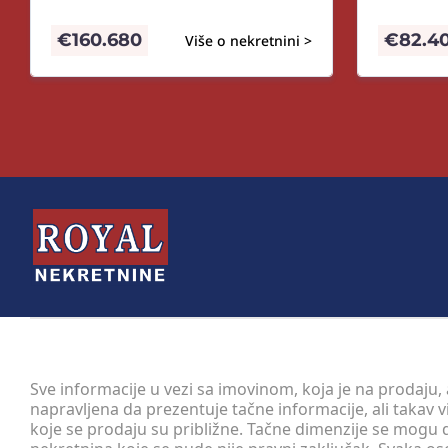
€
160.680
€
82.4
Više o nekretnini >
Sve informacije u vezi sa imovinom, koja je na prodaju,
napravljena da prezentuje tačne informacije, ali taka
koje se prodaju su približne. Tačne dimenzije se mogu d