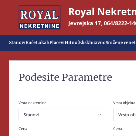
Royal Nekret
Jevrejska 17
,
064/8222-14
Stanovi
Kuće
Lokali
Placevi
Hitno!
Ekskluzivno
Snižene cene
Podesite Parametre
Vrsta nekretnine
Vrsta objekta
Cena
Cena