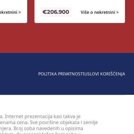
€
206.900
ekretnini >
Više o nekretnini >
POLITIKA PRIVATNOSTI
USLOVI KORIŠĆENJA
. Internet prezentacija kao takva je
menama cena. Sve površine objekata i zemlje
injera. Broj soba navedenih u opisima