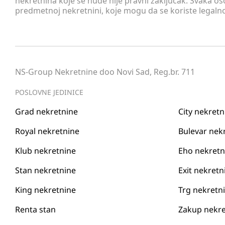
nekretnina koje se nude nije pravni zaključak. Svaka o
predmetnoj nekretnini, koje mogu da se koriste legaln
NS-Group Nekretnine doo Novi Sad, Reg.br. 711
POSLOVNE JEDINICE
Grad nekretnine
City nekretn
Royal nekretnine
Bulevar nek
Klub nekretnine
Eho nekretn
Stan nekretnine
Exit nekretn
King nekretnine
Trg nekretn
Renta stan
Zakup nekre