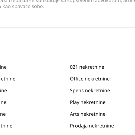
soba treba da se konsultuje sa sopstvenim advokatom, arhi
o kao spavaće sobe.
ine
021 nekretnine
retnine
Office nekretnine
ine
Spens nekretnine
ine
Play nekretnine
ine
Arts nekretnine
tnine
Prodaja nekretnine