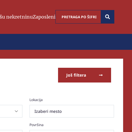
šu nekretninu
Zaposleni
Još filtera
Lokacija
Izaberi mesto
Površina