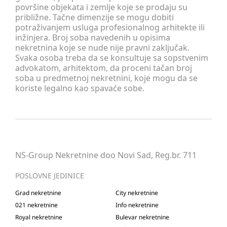
površine objekata i zemlje koje se prodaju su
približne. Tačne dimenzije se mogu dobiti
potraživanjem usluga profesionalnog arhitekte ili
inžinjera. Broj soba navedenih u opisima
nekretnina koje se nude nije pravni zaključak.
Svaka osoba treba da se konsultuje sa sopstvenim
advokatom, arhitektom, da proceni tačan broj
soba u predmetnoj nekretnini, koje mogu da se
koriste legalno kao spavaće sobe.
NS-Group Nekretnine doo Novi Sad, Reg.br. 711
POSLOVNE JEDINICE
Grad nekretnine
City nekretnine
021 nekretnine
Info nekretnine
Royal nekretnine
Bulevar nekretnine