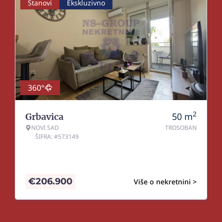
Stanovi
Ekskluzivno
360°
2
50
m
Grbavica
NOVI SAD
TROSOBAN
ŠIFRA: #573149
€
206.900
Više o nekretnini >