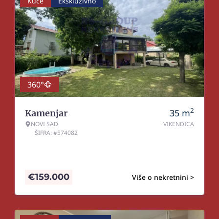
Kuće
Ekskluzivno
360°
2
35
m
Kamenjar
NOVI SAD
VIKENDICA
ŠIFRA: #574082
€
159.000
Više o nekretnini >