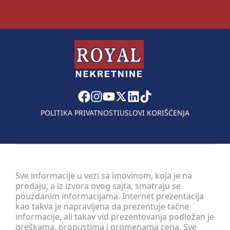
POLITIKA PRIVATNOSTI
USLOVI KORIŠĆENJA
Sve informacije u vezi sa imovinom, koja je na
prodaju, a iz izvora ovog sajta, smatraju se
pouzdanim informacijama. Internet prezentacija
kao takva je napravljena da prezentuje tačne
informacije, ali takav vid prezentovanja podložan je
greškama, propustima i promenama cena. Sve