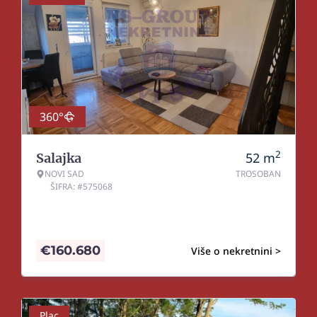
360°
2
52
m
Salajka
NOVI SAD
TROSOBAN
ŠIFRA: #575068
€
160.680
Više o nekretnini >
Plac