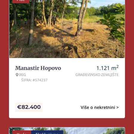
2
1.121
m
Manastir Hopovo
IRIG
GRAĐEVINSKO ZEMLJIŠTE
ŠIFRA: #574237
€
82.400
Više o nekretnini >