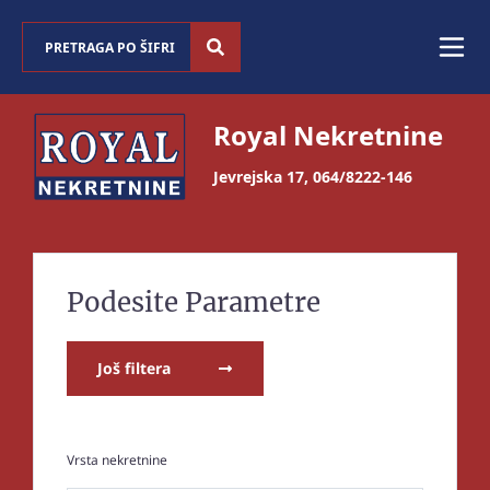
Royal Nekretnine
Jevrejska 17
,
064/8222-146
Podesite Parametre
Još filtera
Vrsta nekretnine