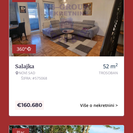
360°
2
52
m
Salajka
NOVI SAD
TROSOBAN
ŠIFRA: #575068
€
160.680
Više o nekretnini >
Plac