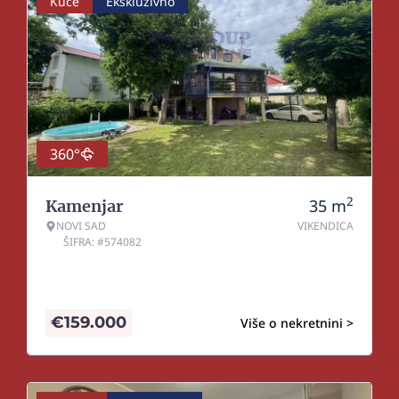
Kuće
Ekskluzivno
360°
2
35
m
Kamenjar
NOVI SAD
VIKENDICA
ŠIFRA: #574082
€
159.000
Više o nekretnini >