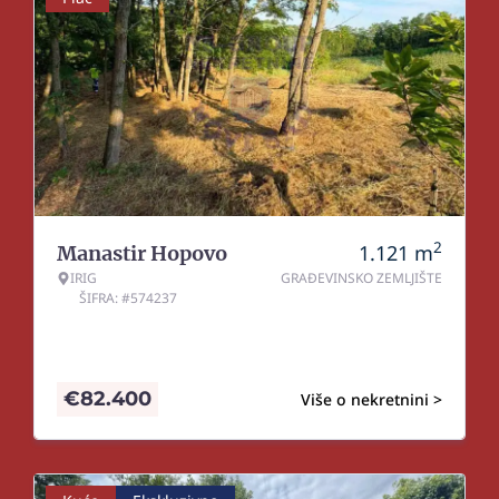
2
1.121
m
Manastir Hopovo
IRIG
GRAĐEVINSKO ZEMLJIŠTE
ŠIFRA: #574237
€
82.400
Više o nekretnini >