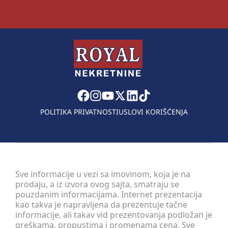
POLITIKA PRIVATNOSTI
USLOVI KORIŠĆENJA
Sve informacije u vezi sa imovinom, koja je na
prodaju, a iz izvora ovog sajta, smatraju se
pouzdanim informacijama. Internet prezentacija
kao takva je napravljena da prezentuje tačne
informacije, ali takav vid prezentovanja podložan je
greškama, propustima i promenama cena. Sve