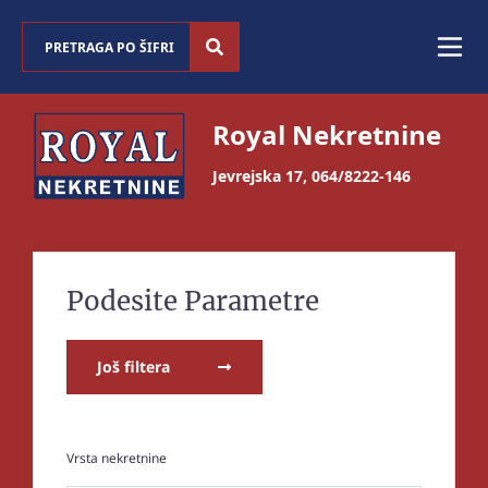
Royal Nekretnine
Jevrejska 17
,
064/8222-146
Podesite Parametre
Još filtera
Vrsta nekretnine