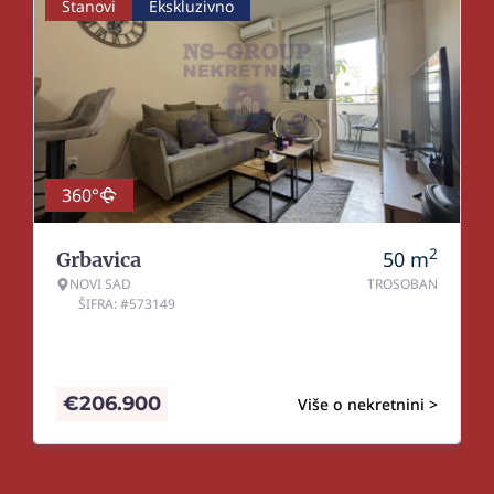
Stanovi
Ekskluzivno
360°
2
50
m
Grbavica
NOVI SAD
TROSOBAN
ŠIFRA: #573149
€
206.900
Više o nekretnini >