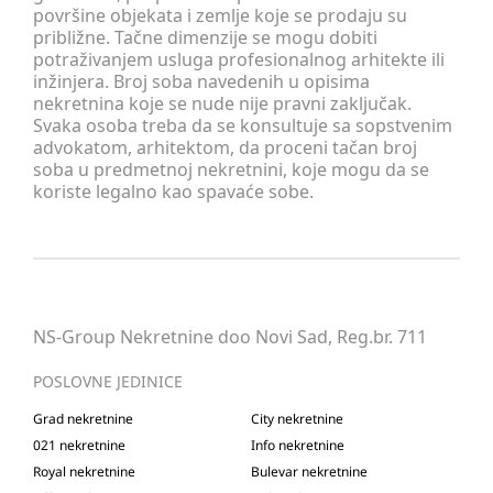
površine objekata i zemlje koje se prodaju su
približne. Tačne dimenzije se mogu dobiti
potraživanjem usluga profesionalnog arhitekte ili
inžinjera. Broj soba navedenih u opisima
nekretnina koje se nude nije pravni zaključak.
Svaka osoba treba da se konsultuje sa sopstvenim
advokatom, arhitektom, da proceni tačan broj
soba u predmetnoj nekretnini, koje mogu da se
koriste legalno kao spavaće sobe.
NS-Group Nekretnine doo Novi Sad, Reg.br. 711
POSLOVNE JEDINICE
Grad nekretnine
City nekretnine
021 nekretnine
Info nekretnine
Royal nekretnine
Bulevar nekretnine