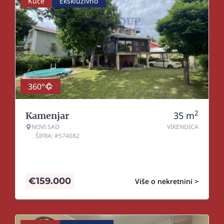
Kuće
Ekskluzivno
360°
2
35
m
Kamenjar
NOVI SAD
VIKENDICA
ŠIFRA: #574082
€
159.000
Više o nekretnini >