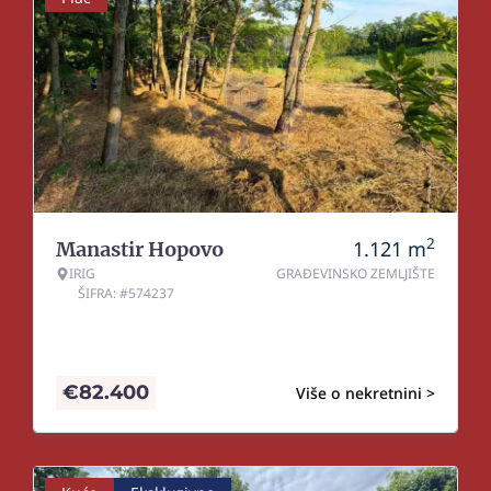
2
1.121
m
Manastir Hopovo
IRIG
GRAĐEVINSKO ZEMLJIŠTE
ŠIFRA: #574237
€
82.400
Više o nekretnini >