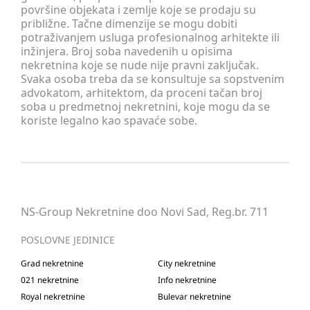
površine objekata i zemlje koje se prodaju su
približne. Tačne dimenzije se mogu dobiti
potraživanjem usluga profesionalnog arhitekte ili
inžinjera. Broj soba navedenih u opisima
nekretnina koje se nude nije pravni zaključak.
Svaka osoba treba da se konsultuje sa sopstvenim
advokatom, arhitektom, da proceni tačan broj
soba u predmetnoj nekretnini, koje mogu da se
koriste legalno kao spavaće sobe.
NS-Group Nekretnine doo Novi Sad, Reg.br. 711
POSLOVNE JEDINICE
Grad nekretnine
City nekretnine
021 nekretnine
Info nekretnine
Royal nekretnine
Bulevar nekretnine