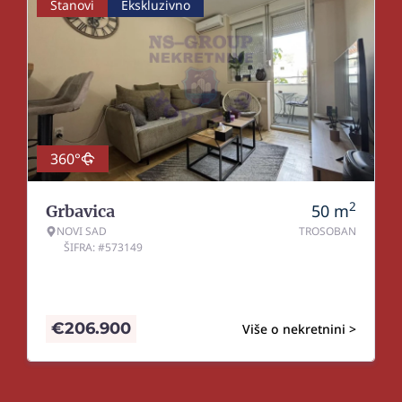
Stanovi
Ekskluzivno
360°
2
50
m
Grbavica
NOVI SAD
TROSOBAN
ŠIFRA: #573149
€
206.900
Više o nekretnini >