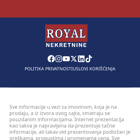
POLITIKA PRIVATNOSTI
USLOVI KORIŠĆENJA
Sve informacije u vezi sa imovinom, koja je na
prodaju, a iz izvora ovog sajta, smatraju se
pouzdanim informacijama. Internet prezentacija
kao takva je napravljena da prezentuje tačne
informacije, ali takav vid prezentovanja podložan je
greškama, propustima i promenama cena. Sve