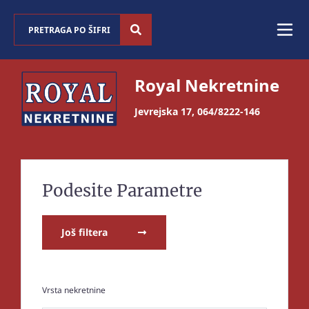
Royal Nekretnine
Jevrejska 17
,
064/8222-146
Podesite Parametre
Još filtera
Vrsta nekretnine