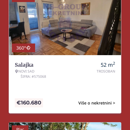
360°
2
52
m
Salajka
NOVI SAD
TROSOBAN
ŠIFRA: #575068
€
160.680
Više o nekretnini >
Plac