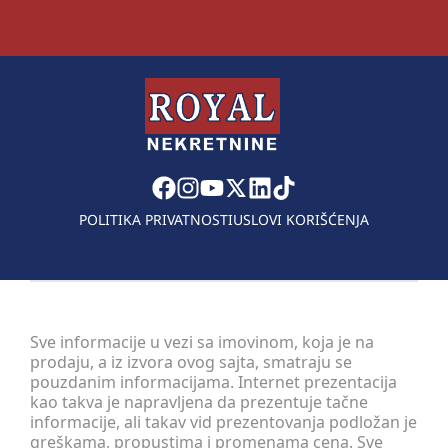
POLITIKA PRIVATNOSTI
USLOVI KORIŠĆENJA
Sve informacije u vezi sa imovinom, koja je na
prodaju, a iz izvora ovog sajta, smatraju se
pouzdanim informacijama. Internet prezentacija
kao takva je napravljena da prezentuje tačne
informacije, ali takav vid prezentovanja podložan je
greškama, propustima i promenama cena. Sve