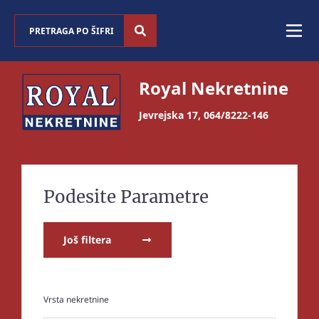
Royal Nekretnine
Jevrejska 17
,
064/8222-146
Podesite Parametre
Još filtera
Vrsta nekretnine