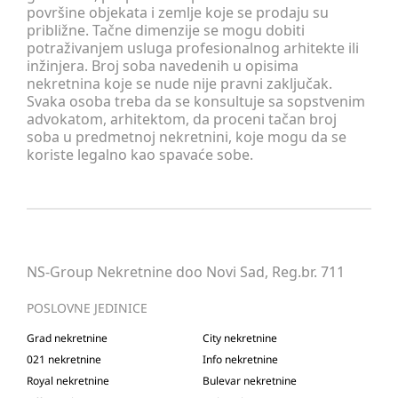
površine objekata i zemlje koje se prodaju su
približne. Tačne dimenzije se mogu dobiti
potraživanjem usluga profesionalnog arhitekte ili
inžinjera. Broj soba navedenih u opisima
nekretnina koje se nude nije pravni zaključak.
Svaka osoba treba da se konsultuje sa sopstvenim
advokatom, arhitektom, da proceni tačan broj
soba u predmetnoj nekretnini, koje mogu da se
koriste legalno kao spavaće sobe.
NS-Group Nekretnine doo Novi Sad, Reg.br. 711
POSLOVNE JEDINICE
Grad nekretnine
City nekretnine
021 nekretnine
Info nekretnine
Royal nekretnine
Bulevar nekretnine