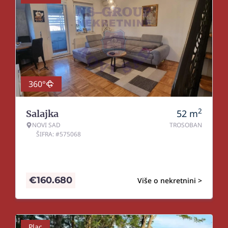
360°
2
52
m
Salajka
NOVI SAD
TROSOBAN
ŠIFRA: #575068
€
160.680
Više o nekretnini >
Plac