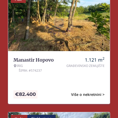
2
1.121
m
Manastir Hopovo
IRIG
GRAĐEVINSKO ZEMLJIŠTE
ŠIFRA: #574237
€
82.400
Više o nekretnini >