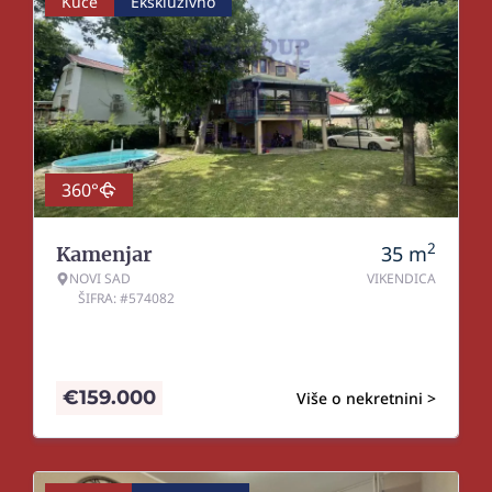
Kuće
Ekskluzivno
360°
2
35
m
Kamenjar
NOVI SAD
VIKENDICA
ŠIFRA: #574082
€
159.000
Više o nekretnini >