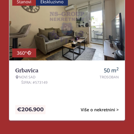
Stanovi
Ekskluzivno
360°
2
50
m
Grbavica
NOVI SAD
TROSOBAN
ŠIFRA: #573149
€
206.900
Više o nekretnini >