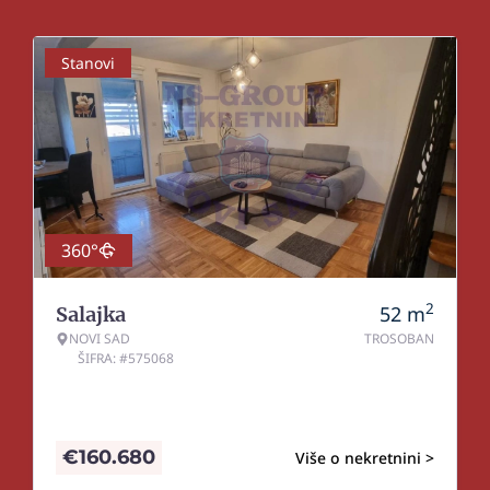
Stanovi
360°
2
52
m
Salajka
NOVI SAD
TROSOBAN
ŠIFRA: #575068
€
160.680
Više o nekretnini >