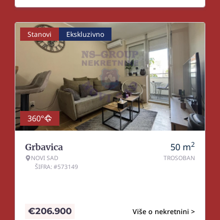
Stanovi
Ekskluzivno
360°
2
50
m
Grbavica
NOVI SAD
TROSOBAN
ŠIFRA: #573149
€
206.900
Više o nekretnini >