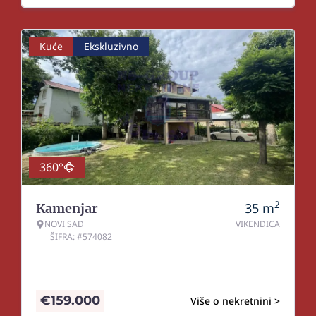
Kuće
Ekskluzivno
360°
2
35
m
Kamenjar
NOVI SAD
VIKENDICA
ŠIFRA: #574082
€
159.000
Više o nekretnini >