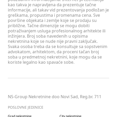
kao takva je napravljena da prezentuje tačne
informacije, ali takav vid prezentovanja podložan je
greškama, propustima i promenama cena. Sve
površine objekata i zemlje koje se prodaju su
približne. Tačne dimenzije se mogu dobiti
potraživanjem usluga profesionalnog arhitekte ili
inžinjera. Broj soba navedenih u opisima
nekretnina koje se nude nije pravni zaključak.
Svaka osoba treba da se konsultuje sa sopstvenim
advokatom, arhitektom, da proceni tačan broj
soba u predmetnoj nekretnini, koje mogu da se
koriste legalno kao spavaće sobe.
NS-Group Nekretnine doo Novi Sad, Reg.br. 711
POSLOVNE JEDINICE
Grad nekretnine
City nekretnine