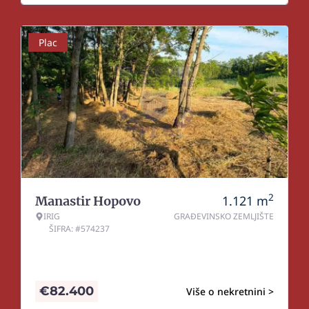
Plac
2
1.121
m
Manastir Hopovo
IRIG
GRAĐEVINSKO ZEMLJIŠTE
ŠIFRA: #574237
€
82.400
Više o nekretnini >