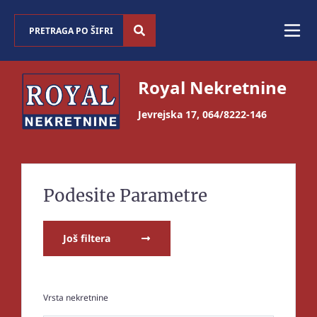
Royal Nekretnine
Jevrejska 17
,
064/8222-146
Podesite Parametre
Još filtera
Vrsta nekretnine