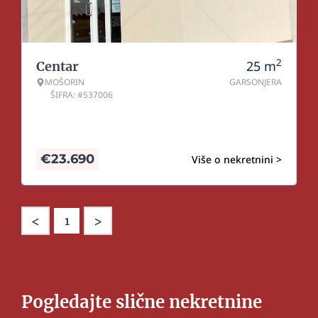
2
25
m
Centar
MOŠORIN
GARSONJERA
ŠIFRA: #537006
€
23.690
Više o nekretnini >
<
>
1
Pogledajte slične nekretnine