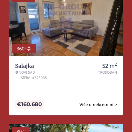
360°
2
52
m
Salajka
NOVI SAD
TROSOBAN
ŠIFRA: #575068
€
160.680
Više o nekretnini >
Plac