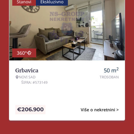
Stanovi
Ekskluzivno
360°
2
50
m
Grbavica
NOVI SAD
TROSOBAN
ŠIFRA: #573149
€
206.900
Više o nekretnini >