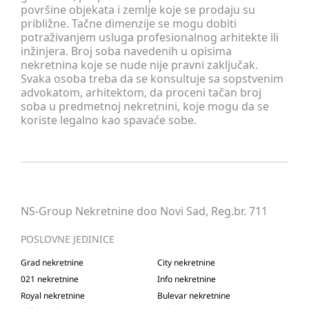
površine objekata i zemlje koje se prodaju su
približne. Tačne dimenzije se mogu dobiti
potraživanjem usluga profesionalnog arhitekte ili
inžinjera. Broj soba navedenih u opisima
nekretnina koje se nude nije pravni zaključak.
Svaka osoba treba da se konsultuje sa sopstvenim
advokatom, arhitektom, da proceni tačan broj
soba u predmetnoj nekretnini, koje mogu da se
koriste legalno kao spavaće sobe.
NS-Group Nekretnine doo Novi Sad, Reg.br. 711
POSLOVNE JEDINICE
Grad nekretnine
City nekretnine
021 nekretnine
Info nekretnine
Royal nekretnine
Bulevar nekretnine