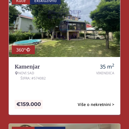
Kuće
Ekskluzivno
360°
2
35
m
Kamenjar
NOVI SAD
VIKENDICA
ŠIFRA: #574082
€
159.000
Više o nekretnini >