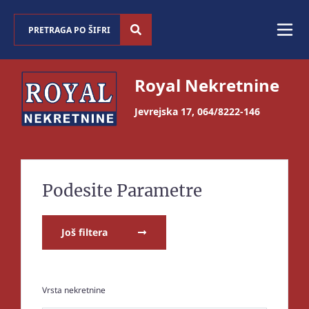
Royal Nekretnine
Jevrejska 17
,
064/8222-146
Podesite Parametre
Još filtera
Vrsta nekretnine