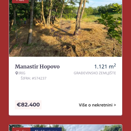
2
1.121
m
Manastir Hopovo
IRIG
GRAĐEVINSKO ZEMLJIŠTE
ŠIFRA: #574237
€
82.400
Više o nekretnini >