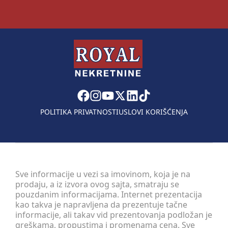
POLITIKA PRIVATNOSTI
USLOVI KORIŠĆENJA
Sve informacije u vezi sa imovinom, koja je na
prodaju, a iz izvora ovog sajta, smatraju se
pouzdanim informacijama. Internet prezentacija
kao takva je napravljena da prezentuje tačne
informacije, ali takav vid prezentovanja podložan je
greškama, propustima i promenama cena. Sve