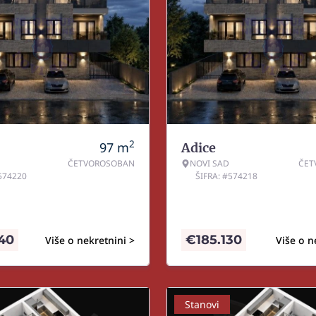
2
97
m
Adice
ČETVOROSOBAN
NOVI SAD
ČET
#574220
ŠIFRA: #574218
640
€
185.130
Više o nekretnini >
Više o n
Stanovi