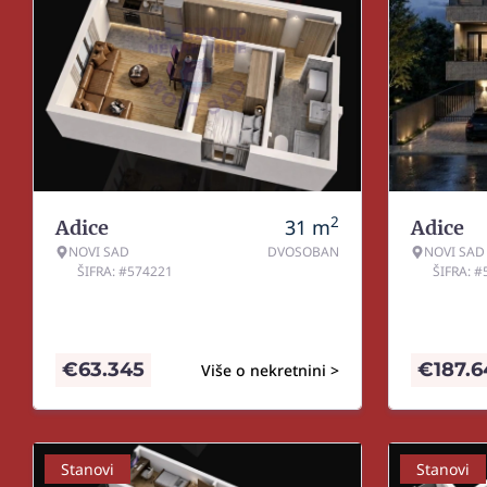
2
31
m
Adice
Adice
NOVI SAD
DVOSOBAN
NOVI SAD
ŠIFRA: #574221
ŠIFRA: 
€
63.345
€
187.
Više o nekretnini >
Stanovi
Stanovi