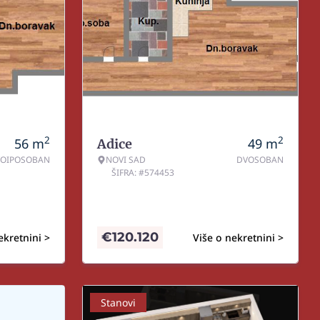
2
2
56
m
49
m
Adice
OIPOSOBAN
NOVI SAD
DVOSOBAN
ŠIFRA: #574453
€
120.120
ekretnini >
Više o nekretnini >
Stanovi