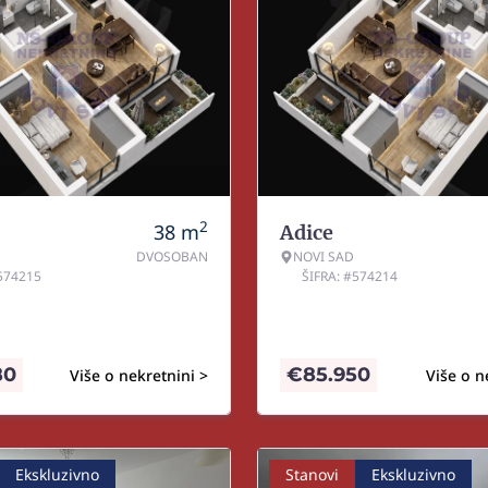
2
38
m
Adice
DVOSOBAN
NOVI SAD
#574215
ŠIFRA: #574214
80
€
85.950
Više o nekretnini >
Više o n
Ekskluzivno
Stanovi
Ekskluzivno