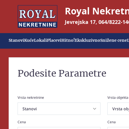
Royal Nekret
Jevrejska 17
,
064/8222-14
Stanovi
Kuće
Lokali
Placevi
Hitno!
Ekskluzivno
Snižene cene
Podesite Parametre
Vrsta nekretnine
Vrsta objekta
Cena
Cena