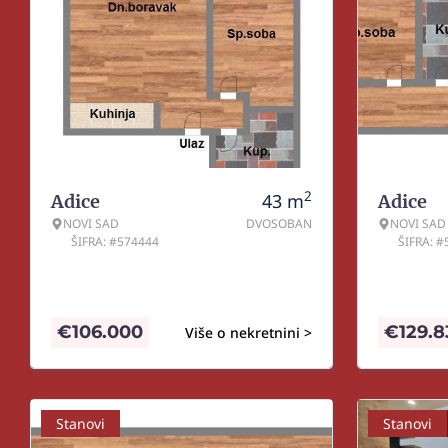
2
43
m
Adice
Adice
NOVI SAD
DVOSOBAN
NOVI SAD
ŠIFRA: #574444
ŠIFRA: 
€
106.000
€
129.
Više o nekretnini >
Stanovi
Stanovi