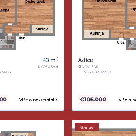
2
43
m
Adice
DVOSOBAN
NOVI SAD
#574432
ŠIFRA: #574434
000
€
106.000
Više o nekretnini >
Više o n
Stanovi