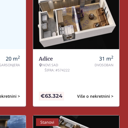
2
2
20
m
31
m
Adice
GARSONJERA
NOVI SAD
DVOSOBAN
ŠIFRA: #574222
€
63.324
ekretnini >
Više o nekretnini >
Stanovi