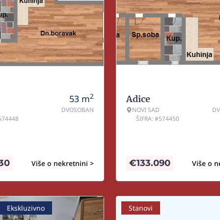
2
53
m
Adice
DVOSOBAN
NOVI SAD
DV
#574448
ŠIFRA: #574450
830
€
133.090
Više o nekretnini >
Više o n
Ekskluzivno
Stanovi