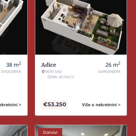
2
2
38
m
26
m
Adice
DVOSOBAN
NOVI SAD
GARSONJERA
ŠIFRA: #574213
€
53.250
ekretnini >
Više o nekretnini >
Stanovi