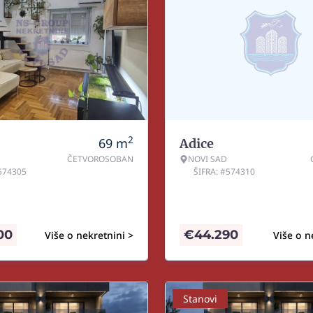
2
69
m
Adice
ČETVOROSOBAN
NOVI SAD
#574305
ŠIFRA: #574310
00
€
44.290
Više o nekretnini >
Više o n
Stanovi