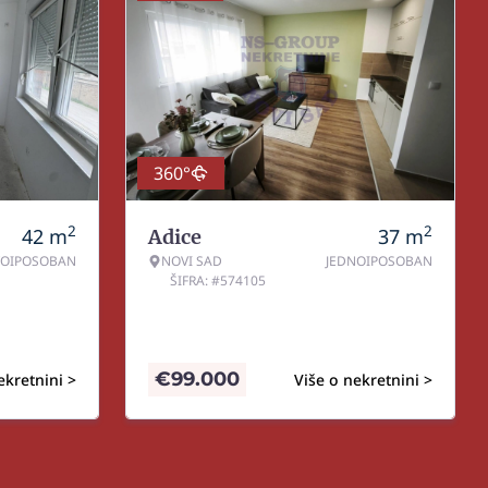
360°
2
2
42
m
37
m
Adice
OIPOSOBAN
NOVI SAD
JEDNOIPOSOBAN
ŠIFRA: #574105
€
99.000
ekretnini >
Više o nekretnini >