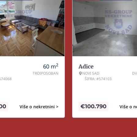
2
60
m
Adice
TROIPOSOBAN
NOVI SAD
DV
#574068
ŠIFRA: #574103
600
€
100.790
Više o nekretnini >
Više o n