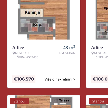
2
43
m
Adice
Adice
NOVI SAD
DVOSOBAN
NOVI SAD
ŠIFRA: #574430
ŠIFRA: 
€
106.570
€
106.
Više o nekretnini >
Stanovi
Stanovi