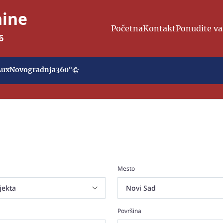
nine
Početna
Kontakt
Ponudite va
6
Lux
Novogradnja
360°
Mesto
Površina