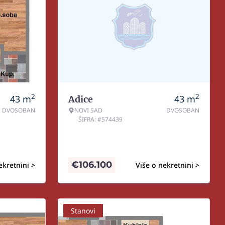
2
2
43
m
43
m
Adice
DVOSOBAN
NOVI SAD
DVOSOBAN
ŠIFRA: #574439
€
106.100
ekretnini >
Više o nekretnini >
Stanovi