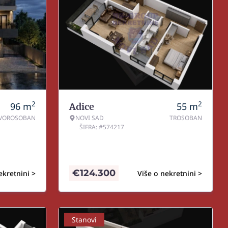
2
2
96
m
55
m
Adice
VOROSOBAN
NOVI SAD
TROSOBAN
ŠIFRA: #574217
€
124.300
ekretnini >
Više o nekretnini >
Stanovi