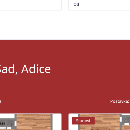
Sad, Adice
a
Postavka:
Stanovi