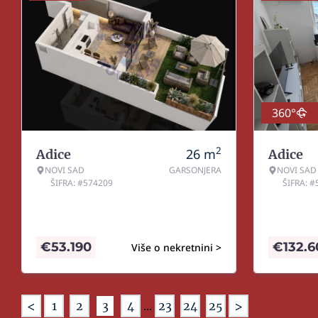
360°
2
26
m
Adice
Adice
NOVI SAD
GARSONJERA
NOVI SAD
ŠIFRA: #574209
ŠIFRA: 
€
53.190
€
132.
Više o nekretnini >
<
>
1
2
3
4
...
23
24
25