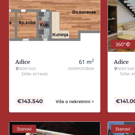
360°
2
61
m
Adice
Adice
NOVI SAD
DVOIPOSOBAN
NOVI SAD
ŠIFRA: #574445
ŠIFRA: 
€
143.540
€
141.0
Više o nekretnini >
Stanovi
Stanovi