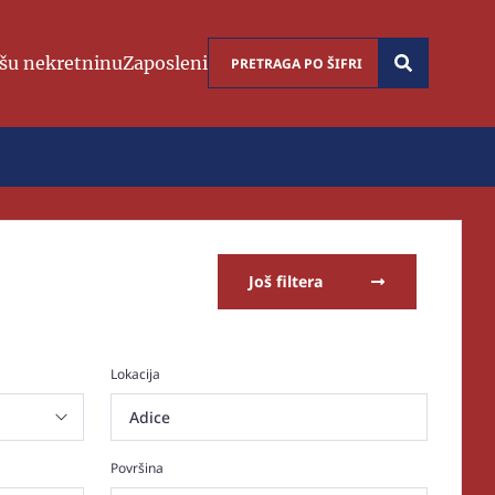
šu nekretninu
Zaposleni
Još filtera
Lokacija
Adice
Površina