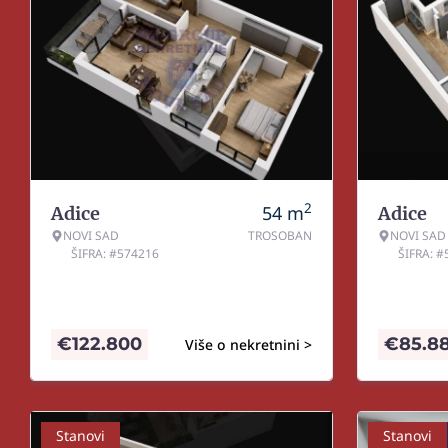
2
54
m
Adice
Adice
NOVI SAD
TROSOBAN
NOVI SAD
ŠIFRA: #574216
ŠIFRA: 
€
122.800
€
85.8
Više o nekretnini >
Stanovi
Stanovi