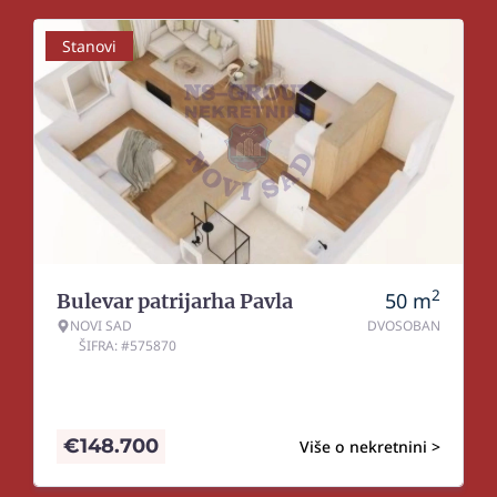
Stanovi
2
50
m
Bulevar patrijarha Pavla
NOVI SAD
DVOSOBAN
ŠIFRA: #575870
€
148.700
Više o nekretnini >