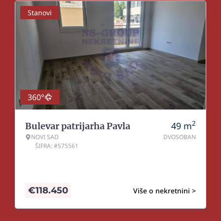
Stanovi
360°
2
49
m
Bulevar patrijarha Pavla
NOVI SAD
DVOSOBAN
ŠIFRA: #575561
€
118.450
Više o nekretnini >