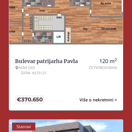
2
120
m
Bulevar patrijarha Pavla
NOVI SAD
ČETVOROSOBAN
ŠIFRA: #575121
€
370.650
Više o nekretnini >
Stanovi