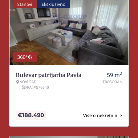
Stanovi
Ekskluzivno
360°
2
59
m
Bulevar patrijarha Pavla
NOVI SAD
TROSOBAN
ŠIFRA: #570640
€
188.490
Više o nekretnini >