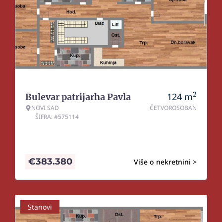
2
124
m
Bulevar patrijarha Pavla
NOVI SAD
ČETVOROSOBAN
ŠIFRA: #575114
€
383.380
Više o nekretnini >
Stanovi