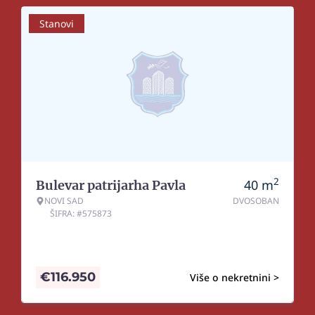
Stanovi
2
40
m
Bulevar patrijarha Pavla
NOVI SAD
DVOSOBAN
ŠIFRA: #575873
€
116.950
Više o nekretnini >