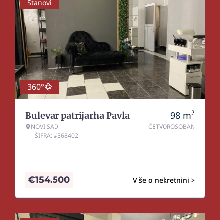
Stanovi
360°
2
98
m
Bulevar patrijarha Pavla
NOVI SAD
ČETVOROSOBAN
ŠIFRA: #568402
€
154.500
Više o nekretnini >