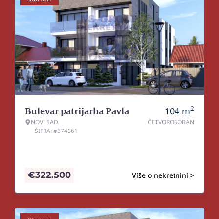
2
104
m
Bulevar patrijarha Pavla
NOVI SAD
ČETVOROSOBAN
ŠIFRA: #574661
€
322.500
Više o nekretnini >