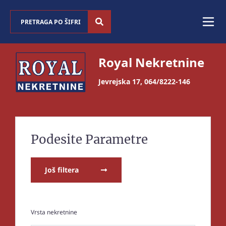
Royal Nekretnine
Jevrejska 17
,
064/8222-146
Podesite Parametre
Još filtera
Vrsta nekretnine