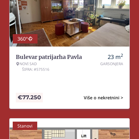
360°
2
23
m
Bulevar patrijarha Pavla
NOVI SAD
GARSONJERA
ŠIFRA: #575516
€
77.250
Više o nekretnini >
Stanovi