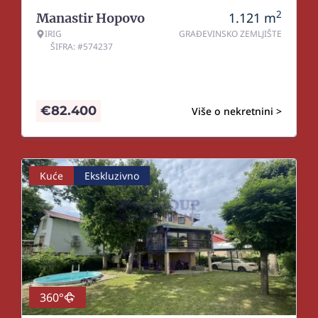
2
1.121
m
Manastir Hopovo
IRIG
GRAĐEVINSKO ZEMLJIŠTE
ŠIFRA: #574237
€
82.400
Više o nekretnini >
Kuće
Ekskluzivno
360°