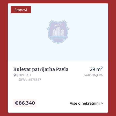
Stanovi
2
29
m
Bulevar patrijarha Pavla
NOVI SAD
GARSONJERA
ŠIFRA: #575867
€
86.340
Više o nekretnini >