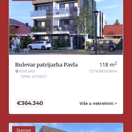
2
118
m
Bulevar patrijarha Pavla
NOVI SAD
ČETVOROSOBAN
ŠIFRA: #574657
€
364.340
Više o nekretnini >
Stanovi