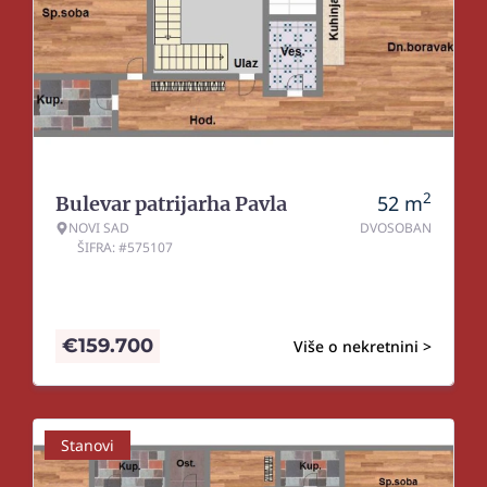
2
52
m
Bulevar patrijarha Pavla
NOVI SAD
DVOSOBAN
ŠIFRA: #575107
€
159.700
Više o nekretnini >
Stanovi