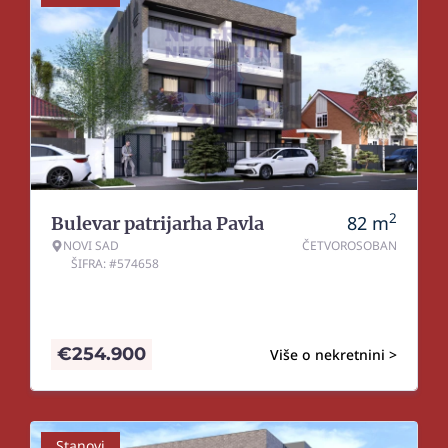
2
82
m
Bulevar patrijarha Pavla
NOVI SAD
ČETVOROSOBAN
ŠIFRA: #574658
€
254.900
Više o nekretnini >
Stanovi