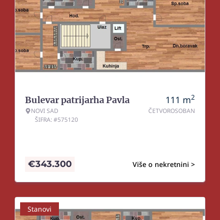
2
111
m
Bulevar patrijarha Pavla
NOVI SAD
ČETVOROSOBAN
ŠIFRA: #575120
€
343.300
Više o nekretnini >
Stanovi