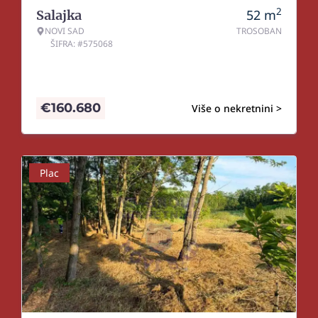
2
52
m
Salajka
NOVI SAD
TROSOBAN
ŠIFRA: #575068
€
160.680
Više o nekretnini >
Plac