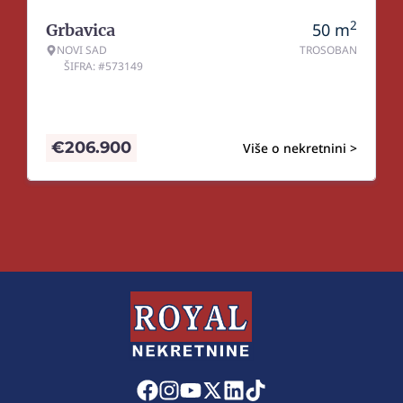
2
50
m
Grbavica
NOVI SAD
TROSOBAN
ŠIFRA: #573149
€
206.900
Više o nekretnini >