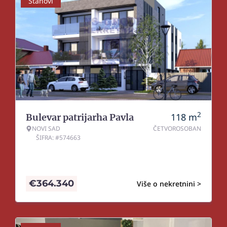
Stanovi
2
118
m
Bulevar patrijarha Pavla
NOVI SAD
ČETVOROSOBAN
ŠIFRA: #574663
€
364.340
Više o nekretnini >