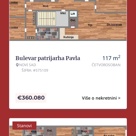
2
117
m
Bulevar patrijarha Pavla
NOVI SAD
ČETVOROSOBAN
ŠIFRA: #575109
€
360.080
Više o nekretnini >
Stanovi