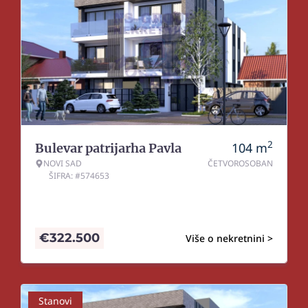
2
104
m
Bulevar patrijarha Pavla
NOVI SAD
ČETVOROSOBAN
ŠIFRA: #574653
€
322.500
Više o nekretnini >
Stanovi