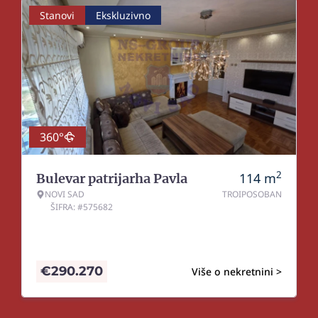
Stanovi
Ekskluzivno
360°
2
114
m
Bulevar patrijarha Pavla
NOVI SAD
TROIPOSOBAN
ŠIFRA: #575682
€
290.270
Više o nekretnini >