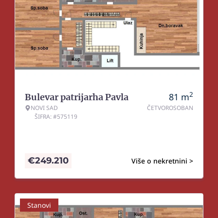
2
81
m
Bulevar patrijarha Pavla
NOVI SAD
ČETVOROSOBAN
ŠIFRA: #575119
€
249.210
Više o nekretnini >
Stanovi