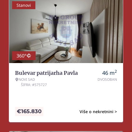
Stanovi
360°
2
46
m
Bulevar patrijarha Pavla
NOVI SAD
DVOSOBAN
ŠIFRA: #575727
€
165.830
Više o nekretnini >