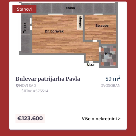
Stanovi
2
59
m
Bulevar patrijarha Pavla
NOVI SAD
DVOSOBAN
ŠIFRA: #575514
€
123.600
Više o nekretnini >