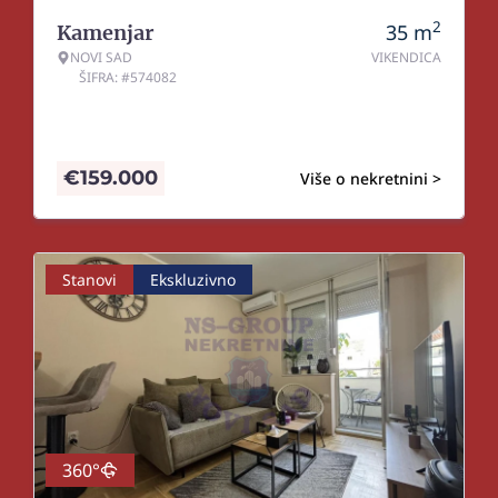
2
35
m
Kamenjar
NOVI SAD
VIKENDICA
ŠIFRA: #574082
€
159.000
Više o nekretnini >
Stanovi
Ekskluzivno
360°