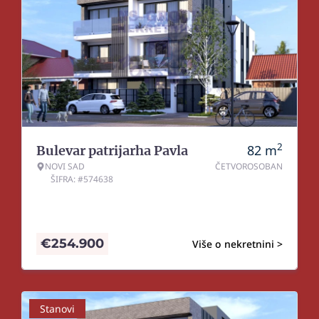
2
82
m
Bulevar patrijarha Pavla
NOVI SAD
ČETVOROSOBAN
ŠIFRA: #574638
€
254.900
Više o nekretnini >
Stanovi