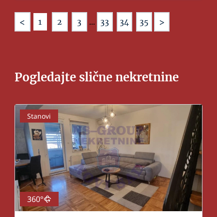
<
>
1
2
3
...
33
34
35
Pogledajte slične nekretnine
Stanovi
360°