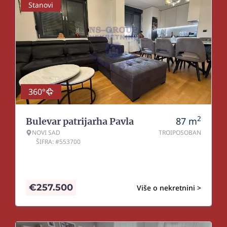
Stanovi
360°
2
87
m
Bulevar patrijarha Pavla
NOVI SAD
TROIPOSOBAN
ŠIFRA: #553700
€
257.500
Više o nekretnini >