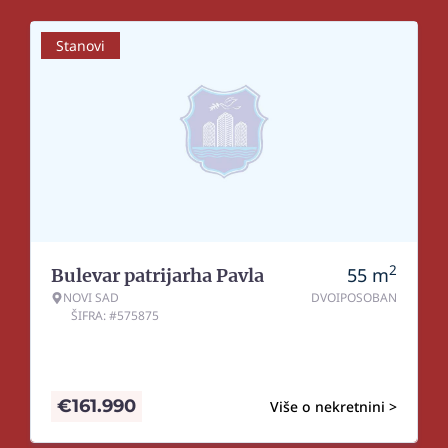
Stanovi
2
55
m
Bulevar patrijarha Pavla
NOVI SAD
DVOIPOSOBAN
ŠIFRA: #575875
€
161.990
Više o nekretnini >