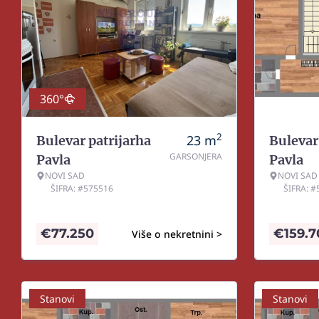
360°
2
23
m
Bulevar patrijarha
Bulevar
GARSONJERA
Pavla
Pavla
NOVI SAD
NOVI SAD
ŠIFRA: #575516
ŠIFRA: 
€
77.250
€
159.
Više o nekretnini >
Stanovi
Stanovi