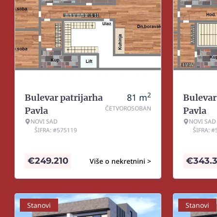
2
81
m
Bulevar patrijarha
Bulevar
ČETVOROSOBAN
Pavla
Pavla
NOVI SAD
NOVI SAD
ŠIFRA: #575119
ŠIFRA: 
€
249.210
€
343.
Više o nekretnini >
Stanovi
Stanovi