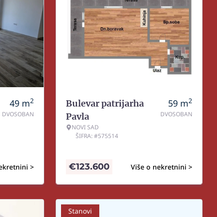
2
2
49
m
59
m
Bulevar patrijarha
DVOSOBAN
DVOSOBAN
Pavla
NOVI SAD
ŠIFRA: #575514
€
123.600
ekretnini >
Više o nekretnini >
Stanovi