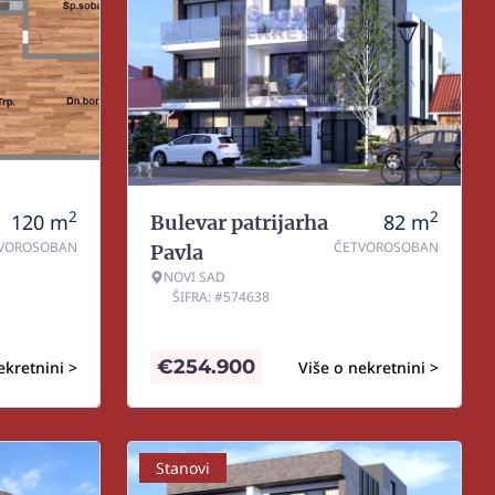
2
2
120
m
82
m
Bulevar patrijarha
VOROSOBAN
ČETVOROSOBAN
Pavla
NOVI SAD
ŠIFRA: #574638
€
254.900
ekretnini >
Više o nekretnini >
Stanovi