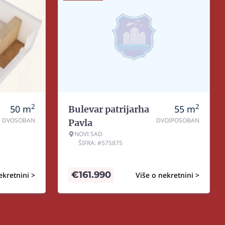
2
2
50
m
55
m
Bulevar patrijarha
DVOSOBAN
DVOIPOSOBAN
Pavla
NOVI SAD
ŠIFRA: #575875
€
161.990
ekretnini >
Više o nekretnini >