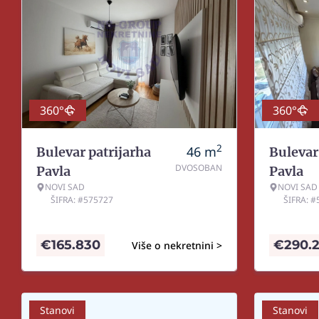
360°
360°
2
46
m
Bulevar patrijarha
Bulevar
DVOSOBAN
Pavla
Pavla
NOVI SAD
NOVI SAD
ŠIFRA: #575727
ŠIFRA: 
€
165.830
€
290.
Više o nekretnini >
Stanovi
Stanovi