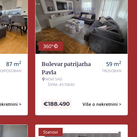
360°
2
2
87
m
59
m
Bulevar patrijarha
ROIPOSOBAN
TROSOBAN
Pavla
NOVI SAD
ŠIFRA: #570640
€
188.490
ekretnini >
Više o nekretnini >
Stanovi