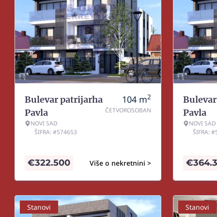
2
104
m
Bulevar patrijarha
Bulevar
ČETVOROSOBAN
Pavla
Pavla
NOVI SAD
NOVI SAD
ŠIFRA: #574653
ŠIFRA: 
€
322.500
€
364.
Više o nekretnini >
Stanovi
Stanovi