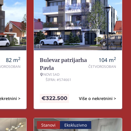
2
2
82
m
104
m
Bulevar patrijarha
VOROSOBAN
ČETVOROSOBAN
Pavla
NOVI SAD
ŠIFRA: #574661
€
322.500
ekretnini >
Više o nekretnini >
Stanovi
Ekskluzivno