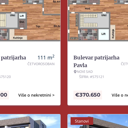
2
111
m
 patrijarha
Bulevar patrijarha
ČETVOROSOBAN
ČET
Pavla
NOVI SAD
#575120
ŠIFRA: #575121
300
€
370.650
Više o nekretnini >
Više o n
Stanovi