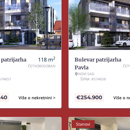
2
118
m
 patrijarha
Bulevar patrijarha
ČETVOROSOBAN
ČET
Pavla
NOVI SAD
#574657
ŠIFRA: #574658
340
€
254.900
Više o nekretnini >
Više o n
Stanovi