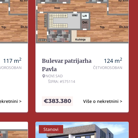
2
2
117
m
124
m
Bulevar patrijarha
VOROSOBAN
ČETVOROSOBAN
Pavla
NOVI SAD
ŠIFRA: #575114
€
383.380
ekretnini >
Više o nekretnini >
Stanovi