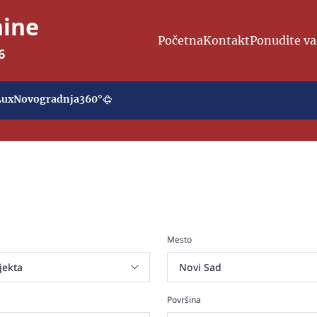
nine
Početna
Kontakt
Ponudite va
6
Lux
Novogradnja
360°
Mesto
Površina