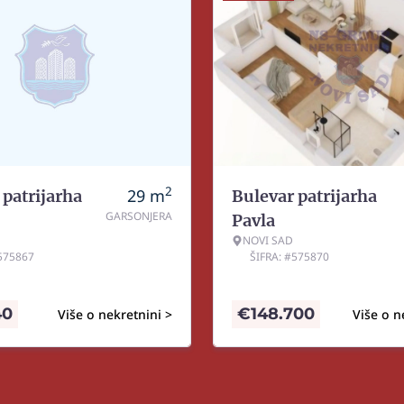
2
29
m
 patrijarha
Bulevar patrijarha
GARSONJERA
Pavla
NOVI SAD
#575867
ŠIFRA: #575870
40
€
148.700
Više o nekretnini >
Više o n