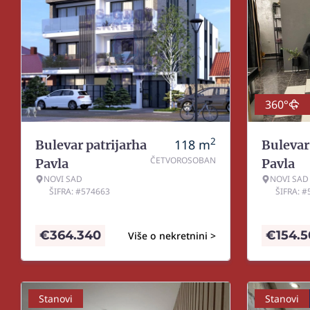
360°
2
118
m
Bulevar patrijarha
Bulevar
ČETVOROSOBAN
Pavla
Pavla
NOVI SAD
NOVI SAD
ŠIFRA: #574663
ŠIFRA: 
€
364.340
€
154.
Više o nekretnini >
Stanovi
Stanovi