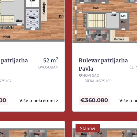
2
52
m
 patrijarha
Bulevar patrijarha
DVOSOBAN
ČET
Pavla
NOVI SAD
#575107
ŠIFRA: #575109
700
€
360.080
Više o nekretnini >
Više o n
Stanovi