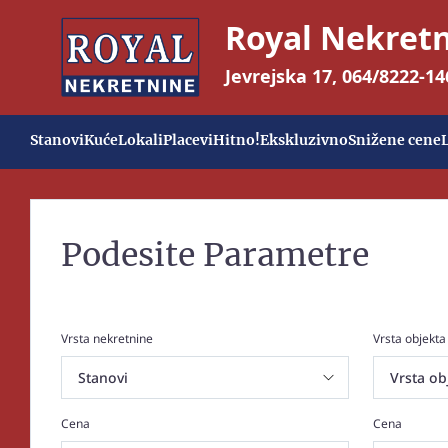
Royal Nekret
Jevrejska 17
,
064/8222-14
Stanovi
Kuće
Lokali
Placevi
Hitno!
Ekskluzivno
Snižene cene
Podesite Parametre
Vrsta nekretnine
Vrsta objekta
Cena
Cena