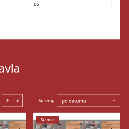
avla
Sortiraj
:
po datumu
Stanovi