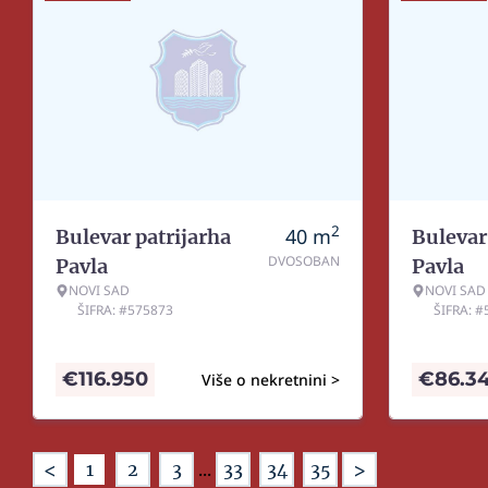
2
40
m
Bulevar patrijarha
Bulevar
DVOSOBAN
Pavla
Pavla
NOVI SAD
NOVI SAD
ŠIFRA: #575873
ŠIFRA: 
€
116.950
€
86.3
Više o nekretnini >
<
>
1
2
3
...
33
34
35