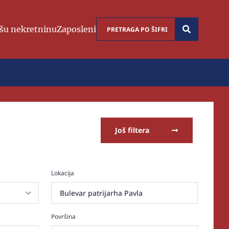
šu nekretninu
Zaposleni
Još filtera
Lokacija
Bulevar patrijarha Pavla
Površina