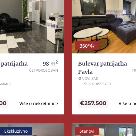
360°
2
98
m
 patrijarha
Bulevar patrijarha
ČETVOROSOBAN
T
Pavla
NOVI SAD
#568402
ŠIFRA: #553700
500
€
257.500
Više o nekretnini >
Više o n
Ekskluzivno
Stanovi