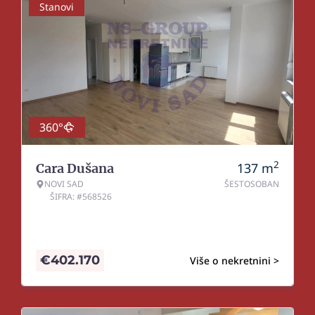
Stanovi
360°
2
137
m
Cara Dušana
NOVI SAD
ŠESTOSOBAN
ŠIFRA: #568526
€
402.170
Više o nekretnini >