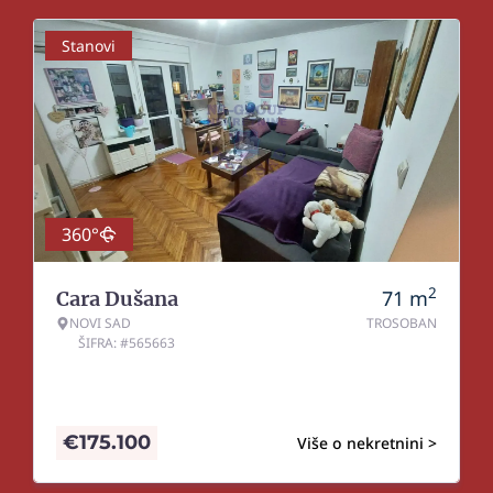
Stanovi
360°
2
71
m
Cara Dušana
NOVI SAD
TROSOBAN
ŠIFRA: #565663
€
175.100
Više o nekretnini >