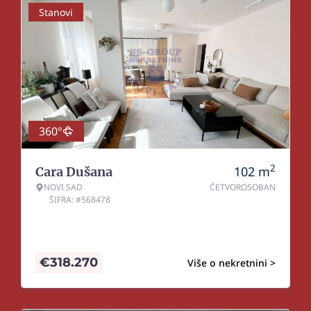
Stanovi
360°
2
102
m
Cara Dušana
NOVI SAD
ČETVOROSOBAN
ŠIFRA: #568478
€
318.270
Više o nekretnini >