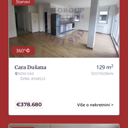
Stanovi
360°
2
129
m
Cara Dušana
NOVI SAD
ŠESTOSOBAN
ŠIFRA: #568525
€
378.680
Više o nekretnini >