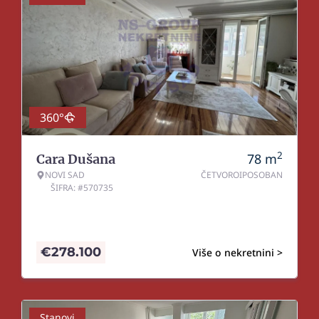
360°
2
78
m
Cara Dušana
NOVI SAD
ČETVOROIPOSOBAN
ŠIFRA: #570735
€
278.100
Više o nekretnini >
Stanovi