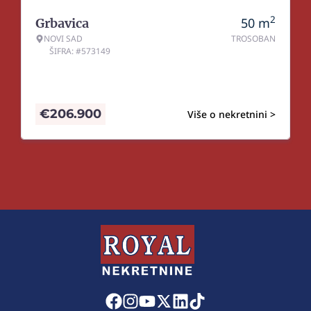
2
50
m
Grbavica
NOVI SAD
TROSOBAN
ŠIFRA: #573149
€
206.900
Više o nekretnini >