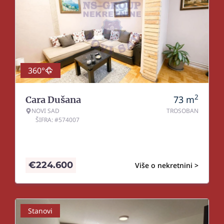
360°
2
73
m
Cara Dušana
NOVI SAD
TROSOBAN
ŠIFRA: #574007
€
224.600
Više o nekretnini >
Stanovi