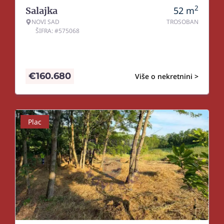
2
52
m
Salajka
NOVI SAD
TROSOBAN
ŠIFRA: #575068
€
160.680
Više o nekretnini >
Plac