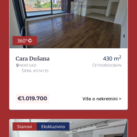
360°
2
430
m
Cara Dušana
NOVI SAD
ČETVOROSOBAN
ŠIFRA: #574195
€
1.019.700
Više o nekretnini >
Stanovi
Ekskluzivno