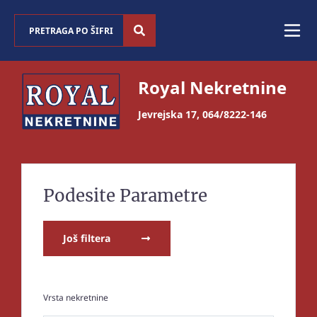
Royal Nekretnine
Jevrejska 17
,
064/8222-146
Podesite Parametre
Još filtera
Vrsta nekretnine