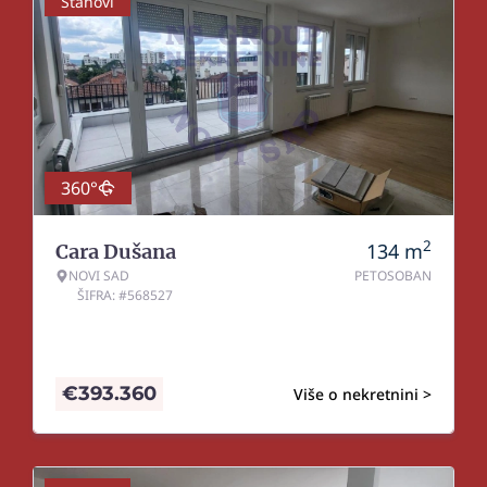
Stanovi
360°
2
134
m
Cara Dušana
NOVI SAD
PETOSOBAN
ŠIFRA: #568527
€
393.360
Više o nekretnini >