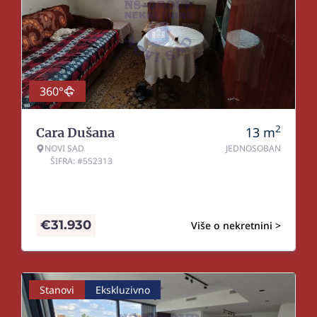
360°
2
13
m
Cara Dušana
NOVI SAD
JEDNOSOBAN
ŠIFRA: #552313
€
31.930
Više o nekretnini >
Stanovi
Ekskluzivno