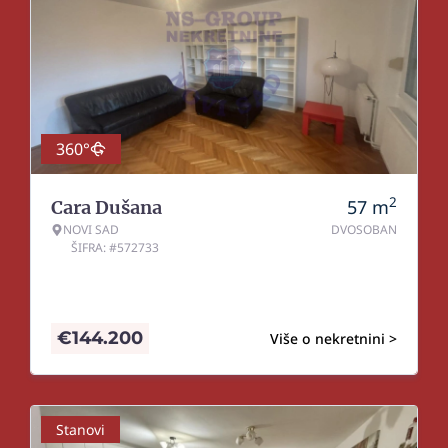
360°
2
57
m
Cara Dušana
NOVI SAD
DVOSOBAN
ŠIFRA: #572733
€
144.200
Više o nekretnini >
Stanovi