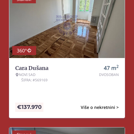
360°
2
47
m
Cara Dušana
NOVI SAD
DVOSOBAN
ŠIFRA: #569169
€
137.970
Više o nekretnini >