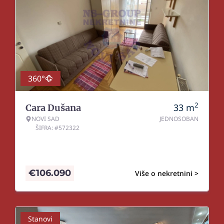
360°
2
33
m
Cara Dušana
NOVI SAD
JEDNOSOBAN
ŠIFRA: #572322
€
106.090
Više o nekretnini >
Stanovi