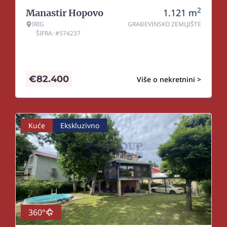
2
1.121
m
Manastir Hopovo
IRIG
GRAĐEVINSKO ZEMLJIŠTE
ŠIFRA: #574237
€
82.400
Više o nekretnini >
Kuće
Ekskluzivno
360°