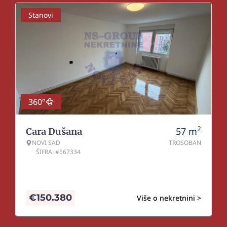
Stanovi
360°
2
57
m
Cara Dušana
NOVI SAD
TROSOBAN
ŠIFRA: #567334
€
150.380
Više o nekretnini >