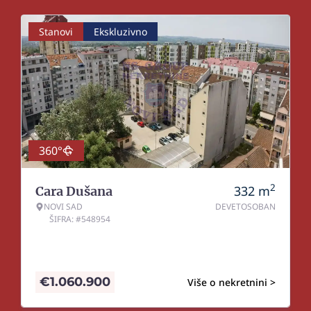
Stanovi
Ekskluzivno
360°
2
332
m
Cara Dušana
NOVI SAD
DEVETOSOBAN
ŠIFRA: #548954
€
1.060.900
Više o nekretnini >