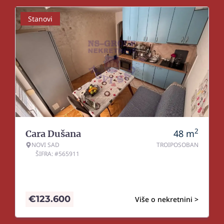
Stanovi
2
48
m
Cara Dušana
NOVI SAD
TROIPOSOBAN
ŠIFRA: #565911
€
123.600
Više o nekretnini >