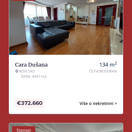
2
134
m
Cara Dušana
NOVI SAD
ČETVOROSOBAN
ŠIFRA: #491162
€
372.660
Više o nekretnini >
Stanovi