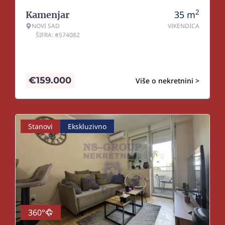
2
35
m
Kamenjar
NOVI SAD
VIKENDICA
ŠIFRA: #574082
€
159.000
Više o nekretnini >
Stanovi
Ekskluzivno
360°