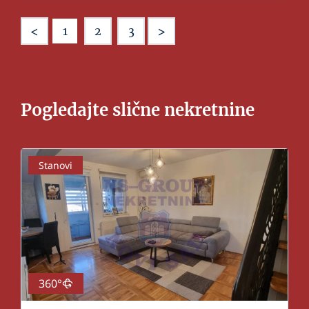
<
>
1
2
3
Pogledajte slične nekretnine
Stanovi
360°