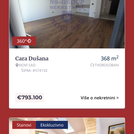
360°
2
368
m
Cara Dušana
NOVI SAD
ČETVOROSOBAN
ŠIFRA: #574192
€
793.100
Više o nekretnini >
Stanovi
Ekskluzivno