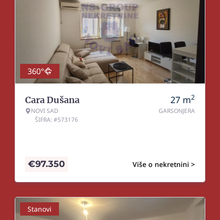
360°
2
27
m
Cara Dušana
NOVI SAD
GARSONJERA
ŠIFRA: #573176
€
97.350
Više o nekretnini >
Stanovi