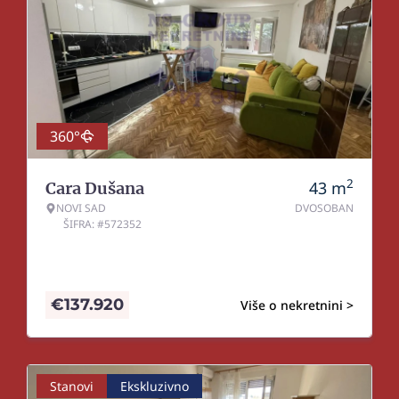
360°
2
43
m
Cara Dušana
NOVI SAD
DVOSOBAN
ŠIFRA: #572352
€
137.920
Više o nekretnini >
Stanovi
Ekskluzivno