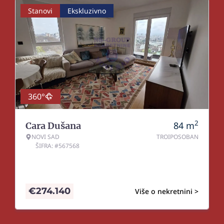
Stanovi
Ekskluzivno
360°
2
84
m
Cara Dušana
NOVI SAD
TROIPOSOBAN
ŠIFRA: #567568
€
274.140
Više o nekretnini >