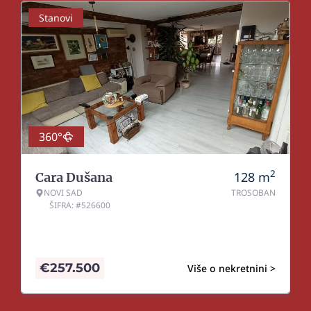
Stanovi
360°
2
128
m
Cara Dušana
NOVI SAD
TROSOBAN
ŠIFRA: #526600
€
257.500
Više o nekretnini >