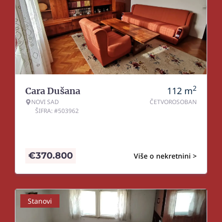
2
112
m
Cara Dušana
NOVI SAD
ČETVOROSOBAN
ŠIFRA: #503962
€
370.800
Više o nekretnini >
Stanovi