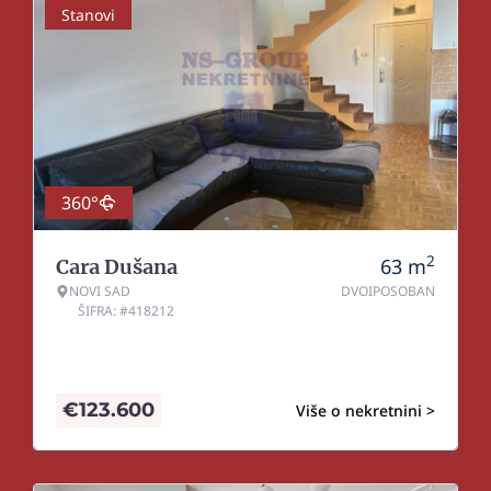
Stanovi
360°
2
63
m
Cara Dušana
NOVI SAD
DVOIPOSOBAN
ŠIFRA: #418212
€
123.600
Više o nekretnini >