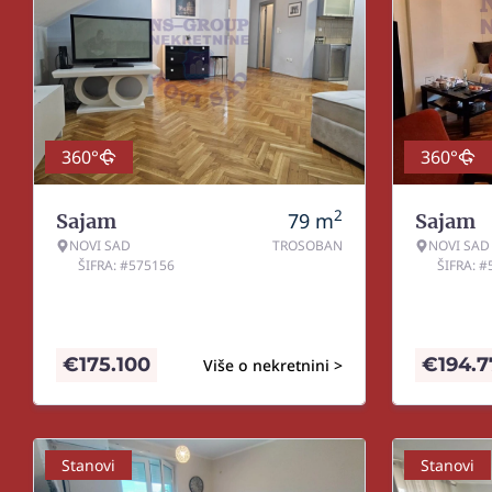
360°
360°
2
79
m
Sajam
Sajam
NOVI SAD
TROSOBAN
NOVI SAD
ŠIFRA: #575156
ŠIFRA: 
€
175.100
€
194.
Više o nekretnini >
Stanovi
Stanovi