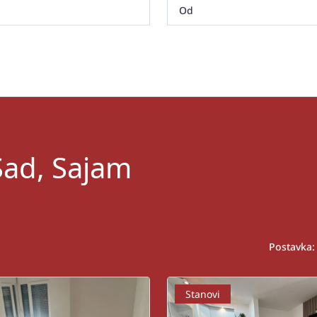
Sad, Sajam
Postavka:
Stanovi