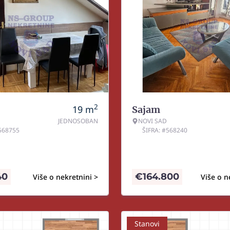
2
19
m
Sajam
JEDNOSOBAN
NOVI SAD
#568755
ŠIFRA: #568240
40
€
164.800
Više o nekretnini >
Više o n
Stanovi