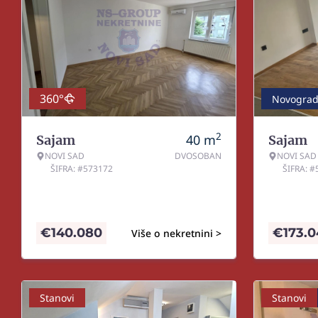
360°
Novograd
2
40
m
Sajam
Sajam
NOVI SAD
DVOSOBAN
NOVI SAD
ŠIFRA: #573172
ŠIFRA: 
€
140.080
€
173.
Više o nekretnini >
Stanovi
Stanovi