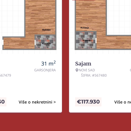
2
31
m
Sajam
GARSONJERA
NOVI SAD
#567479
ŠIFRA: #567480
30
€
117.930
Više o nekretnini >
Više o n