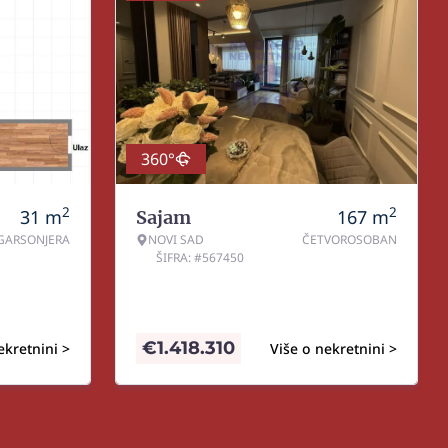
360°
2
2
31
m
167
m
Sajam
GARSONJERA
NOVI SAD
ČETVOROSOBAN
ŠIFRA: #567450
€
1.418.310
ekretnini >
Više o nekretnini >