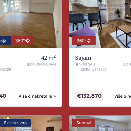
360°
360°
nja
2
42
m
Sajam
JEDNOIPOSOBAN
NOVI SAD
JED
#543429
ŠIFRA: #575627
040
€
132.870
Više o nekretnini >
Više o n
Ekskluzivno
Stanovi