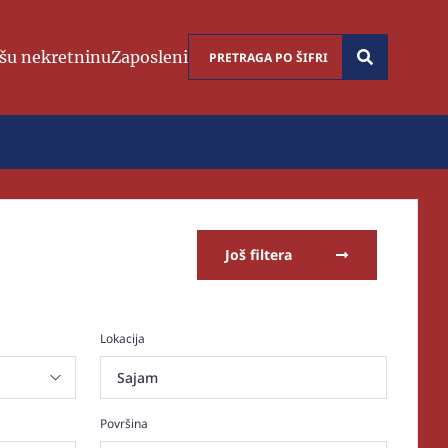
šu nekretninu
Zaposleni
Još filtera
Lokacija
Sajam
Površina