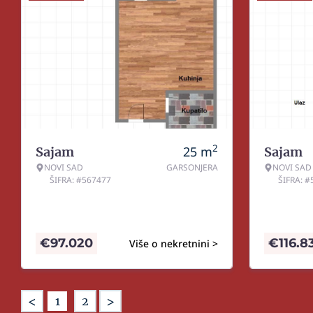
2
25
m
Sajam
Sajam
NOVI SAD
GARSONJERA
NOVI SAD
ŠIFRA: #567477
ŠIFRA: 
€
97.020
€
116.8
Više o nekretnini >
<
>
1
2