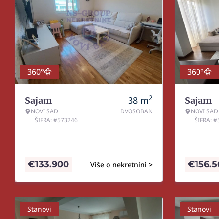
360°
360°
2
38
m
Sajam
Sajam
NOVI SAD
DVOSOBAN
NOVI SAD
ŠIFRA: #573246
ŠIFRA: 
€
133.900
€
156.5
Više o nekretnini >
Stanovi
Stanovi