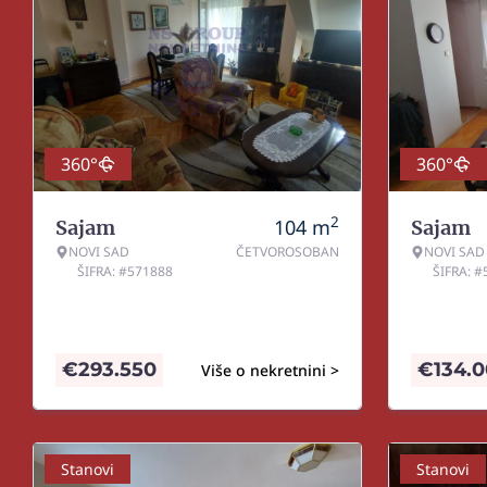
360°
360°
2
104
m
Sajam
Sajam
NOVI SAD
ČETVOROSOBAN
NOVI SAD
ŠIFRA: #571888
ŠIFRA: 
€
293.550
€
134.
Više o nekretnini >
Stanovi
Stanovi