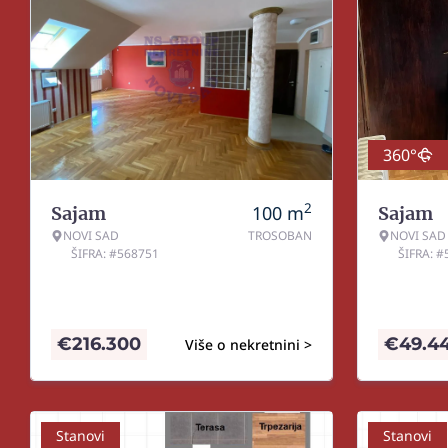
360°
2
100
m
Sajam
Sajam
NOVI SAD
TROSOBAN
NOVI SAD
ŠIFRA: #568751
ŠIFRA: 
€
216.300
€
49.4
Više o nekretnini >
Stanovi
Stanovi