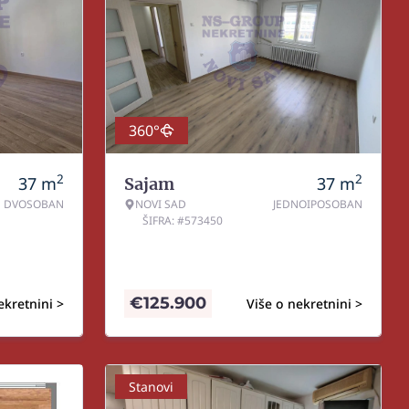
360°
2
2
37
m
37
m
Sajam
DVOSOBAN
NOVI SAD
JEDNOIPOSOBAN
ŠIFRA: #573450
€
125.900
ekretnini >
Više o nekretnini >
Stanovi