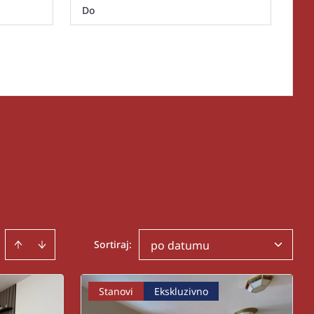
Sortiraj
:
po datumu
Stanovi
Ekskluzivno