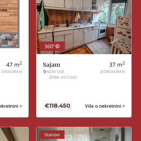
360°
2
2
47
m
37
m
Sajam
DVOSOBAN
NOVI SAD
JEDNOSOBAN
ŠIFRA: #572343
€
118.450
ekretnini >
Više o nekretnini >
Stanovi