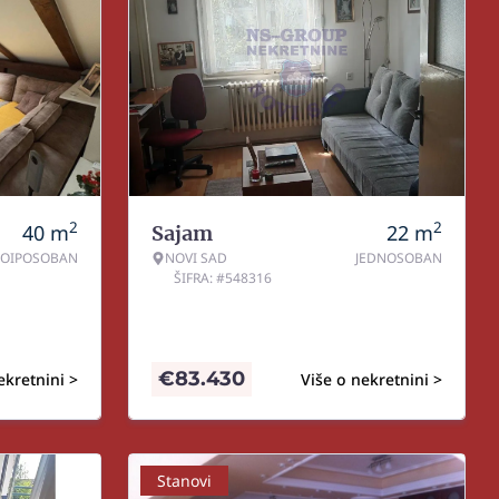
2
2
40
m
22
m
Sajam
NOIPOSOBAN
NOVI SAD
JEDNOSOBAN
ŠIFRA: #548316
€
83.430
ekretnini >
Više o nekretnini >
Stanovi