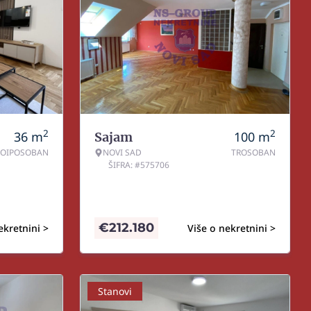
2
2
36
m
100
m
Sajam
NOIPOSOBAN
NOVI SAD
TROSOBAN
ŠIFRA: #575706
€
212.180
ekretnini >
Više o nekretnini >
Stanovi