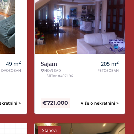
2
2
49
m
205
m
Sajam
DVOSOBAN
NOVI SAD
PETOSOBAN
ŠIFRA: #407196
€
721.000
ekretnini >
Više o nekretnini >
Stanovi