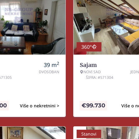
360°
2
39
m
Sajam
DVOSOBAN
NOVI SAD
JED
#571305
ŠIFRA: #571304
000
€
99.730
Više o nekretnini >
Više o n
Stanovi