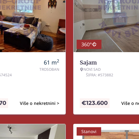
360°
2
61
m
Sajam
TROSOBAN
NOVI SAD
#574524
ŠIFRA: #573882
770
€
123.600
Više o nekretnini >
Više o n
Stanovi