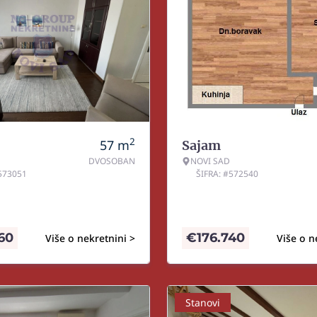
2
57
m
Sajam
DVOSOBAN
NOVI SAD
#573051
ŠIFRA: #572540
60
€
176.740
Više o nekretnini >
Više o n
Stanovi