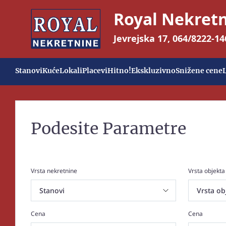
Royal Nekret
Jevrejska 17
,
064/8222-14
Stanovi
Kuće
Lokali
Placevi
Hitno!
Ekskluzivno
Snižene cene
Podesite Parametre
Vrsta nekretnine
Vrsta objekta
Cena
Cena