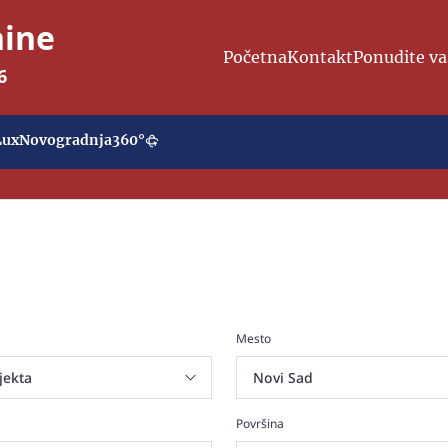
nine
Početna
Kontakt
Ponudite va
6
Lux
Novogradnja
360°
Mesto
Površina