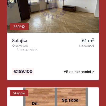
360°
2
61
m
Salajka
NOVI SAD
TROSOBAN
ŠIFRA: #572915
€
159.100
Više o nekretnini >
Stanovi