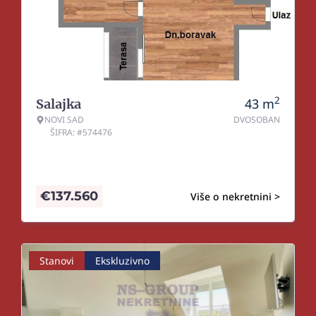
2
43
m
Salajka
NOVI SAD
DVOSOBAN
ŠIFRA: #574476
€
137.560
Više o nekretnini >
Stanovi
Ekskluzivno