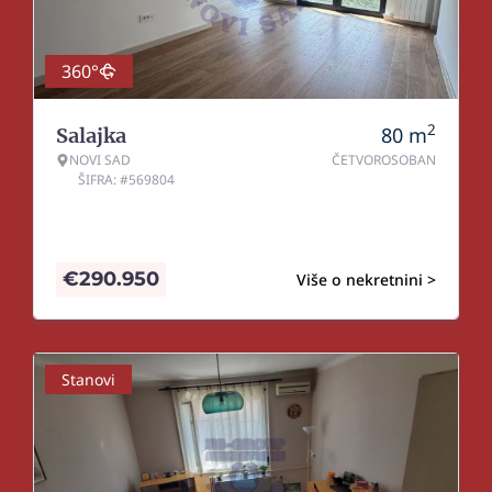
360°
2
80
m
Salajka
NOVI SAD
ČETVOROSOBAN
ŠIFRA: #569804
€
290.950
Više o nekretnini >
Stanovi