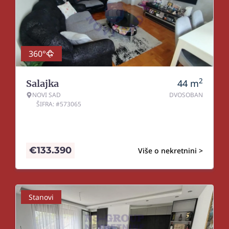
360°
2
44
m
Salajka
NOVI SAD
DVOSOBAN
ŠIFRA: #573065
€
133.390
Više o nekretnini >
Stanovi