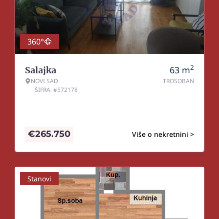
360°
2
63
m
Salajka
NOVI SAD
TROSOBAN
ŠIFRA: #572178
€
265.750
Više o nekretnini >
Stanovi