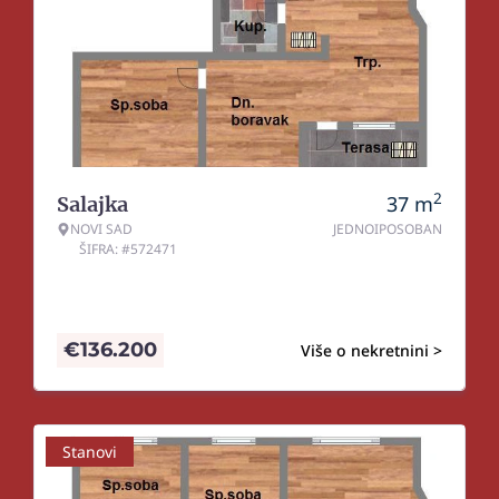
2
37
m
Salajka
NOVI SAD
JEDNOIPOSOBAN
ŠIFRA: #572471
€
136.200
Više o nekretnini >
Stanovi