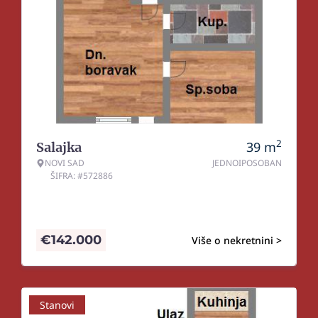
2
39
m
Salajka
NOVI SAD
JEDNOIPOSOBAN
ŠIFRA: #572886
€
142.000
Više o nekretnini >
Stanovi