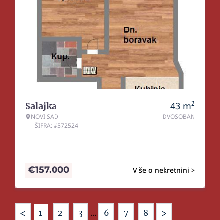
2
43
m
Salajka
NOVI SAD
DVOSOBAN
ŠIFRA: #572524
€
157.000
Više o nekretnini >
<
>
1
2
3
...
6
7
8