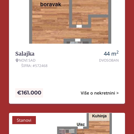
2
44
m
Salajka
NOVI SAD
DVOSOBAN
ŠIFRA: #572468
€
161.000
Više o nekretnini >
Stanovi