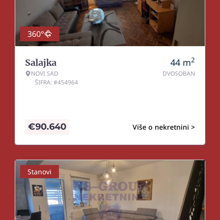
360°
2
44
m
Salajka
NOVI SAD
DVOSOBAN
ŠIFRA: #454964
€
90.640
Više o nekretnini >
Stanovi