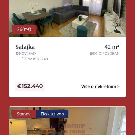
360°
2
42
m
Salajka
NOVI SAD
JEDNOIPOSOBAN
ŠIFRA: #573740
€
152.440
Više o nekretnini >
Stanovi
Ekskluzivno