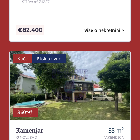
ŠIFRA: #574237
€
82.400
Više o nekretnini >
Kuće
Ekskluzivno
360°
2
35
m
Kamenjar
NOVI SAD
VIKENDICA