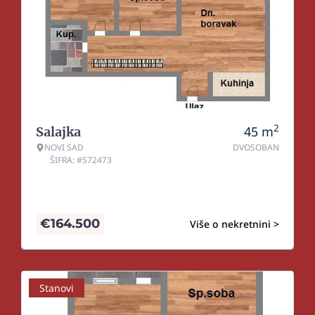
2
45
m
Salajka
NOVI SAD
DVOSOBAN
ŠIFRA: #572473
€
164.500
Više o nekretnini >
Stanovi