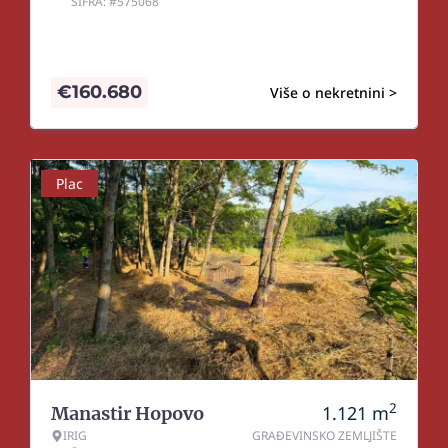
ŠIFRA: #575068
€
160.680
Više o nekretnini >
Plac
2
1.121
m
Manastir Hopovo
IRIG
GRAĐEVINSKO ZEMLJIŠTE