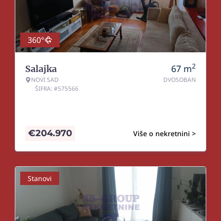
360°
2
67
m
Salajka
NOVI SAD
DVOSOBAN
ŠIFRA: #575566
€
204.970
Više o nekretnini >
Stanovi