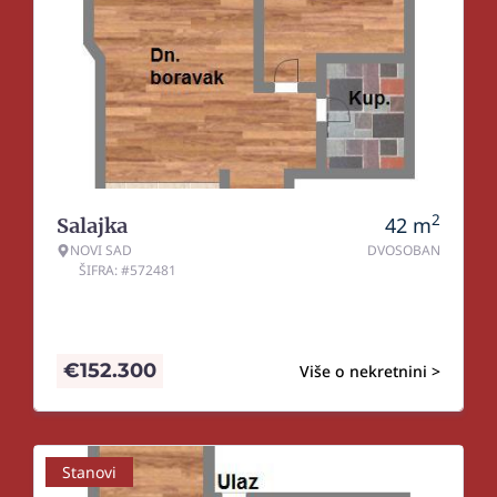
2
42
m
Salajka
NOVI SAD
DVOSOBAN
ŠIFRA: #572481
€
152.300
Više o nekretnini >
Stanovi