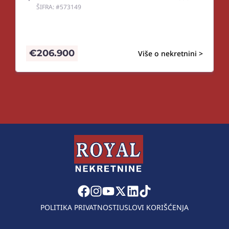
ŠIFRA: #573149
€
206.900
Više o nekretnini >
POLITIKA PRIVATNOSTI
USLOVI KORIŠĆENJA