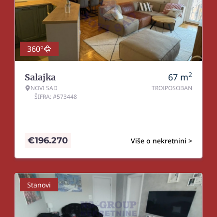
360°
2
67
m
Salajka
NOVI SAD
TROIPOSOBAN
ŠIFRA: #573448
€
196.270
Više o nekretnini >
Stanovi