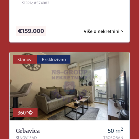
ŠIFRA: #574082
€
159.000
Više o nekretnini >
Stanovi
Ekskluzivno
360°
2
50
m
Grbavica
NOVI SAD
TROSOBAN