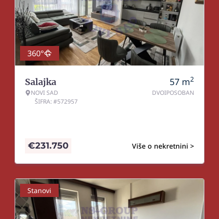
360°
2
57
m
Salajka
NOVI SAD
DVOIPOSOBAN
ŠIFRA: #572957
€
231.750
Više o nekretnini >
Stanovi