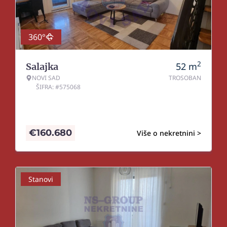
360°
2
52
m
Salajka
NOVI SAD
TROSOBAN
ŠIFRA: #575068
€
160.680
Više o nekretnini >
Stanovi