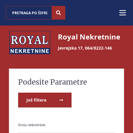
Royal Nekretnine
Jevrejska 17
,
064/8222-146
Podesite Parametre
Još filtera
Vrsta nekretnine