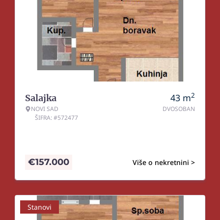
2
43
m
Salajka
NOVI SAD
DVOSOBAN
ŠIFRA: #572477
€
157.000
Više o nekretnini >
Stanovi