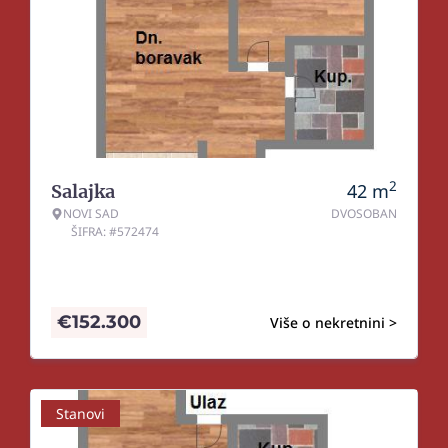
2
42
m
Salajka
NOVI SAD
DVOSOBAN
ŠIFRA: #572474
€
152.300
Više o nekretnini >
Stanovi