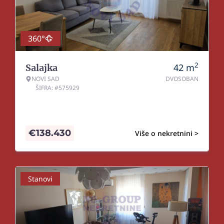
360°
2
42
m
Salajka
NOVI SAD
DVOSOBAN
ŠIFRA: #575929
€
138.430
Više o nekretnini >
Stanovi