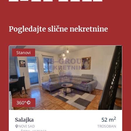
Pogledajte slične nekretnine
Stanovi
360°
2
52
m
Salajka
NOVI SAD
TROSOBAN