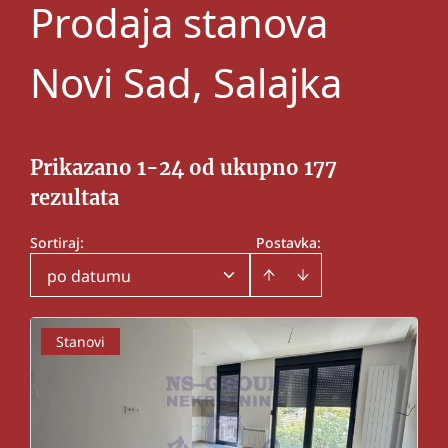
Prodaja stanova
Novi Sad, Salajka
Prikazano 1-24 od ukupno 177
rezultata
Sortiraj
:
Postavka:
po datumu
Stanovi