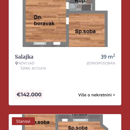
2
39
m
Salajka
NOVI SAD
JEDNOIPOSOBAN
ŠIFRA: #572476
€
142.000
Više o nekretnini >
Stanovi