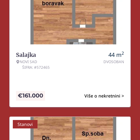
2
44
m
Salajka
NOVI SAD
DVOSOBAN
ŠIFRA: #572465
€
161.000
Više o nekretnini >
Stanovi