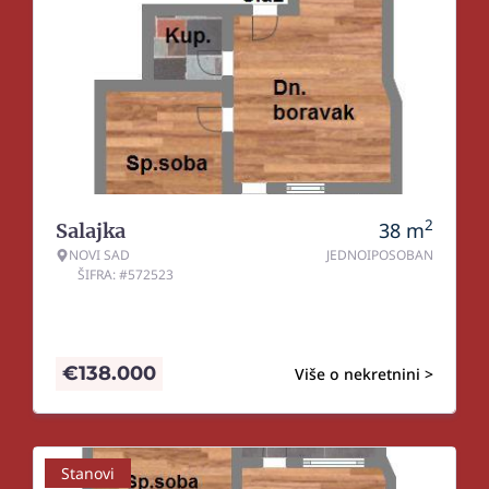
2
38
m
Salajka
NOVI SAD
JEDNOIPOSOBAN
ŠIFRA: #572523
€
138.000
Više o nekretnini >
Stanovi