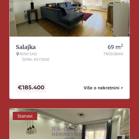
2
69
m
Salajka
NOVI SAD
TROSOBAN
ŠIFRA: #573930
€
185.400
Više o nekretnini >
Stanovi