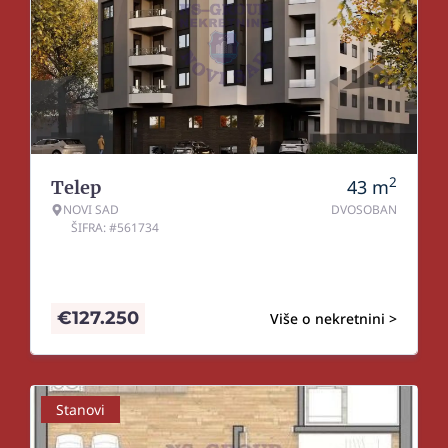
2
43
m
Telep
NOVI SAD
DVOSOBAN
ŠIFRA: #561734
€
127.250
Više o nekretnini >
Stanovi