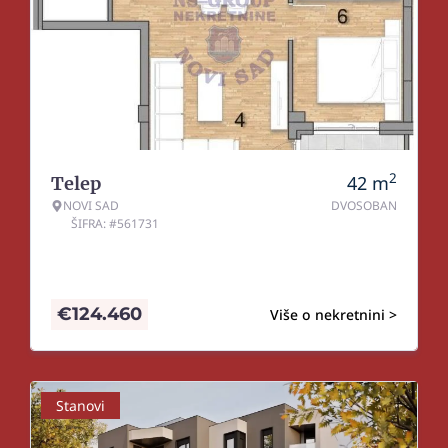
2
42
m
Telep
NOVI SAD
DVOSOBAN
ŠIFRA: #561731
€
124.460
Više o nekretnini >
Stanovi