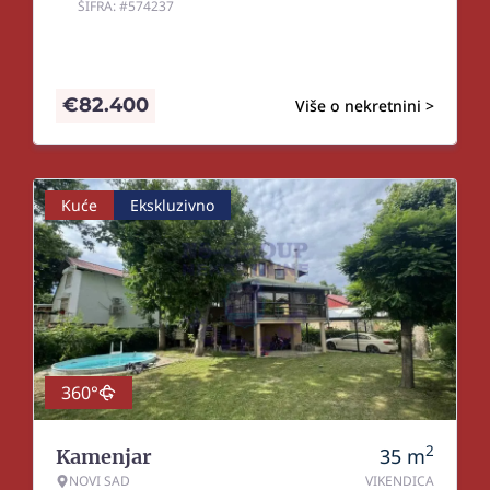
ŠIFRA: #574237
€
82.400
Više o nekretnini >
Kuće
Ekskluzivno
360°
2
35
m
Kamenjar
NOVI SAD
VIKENDICA