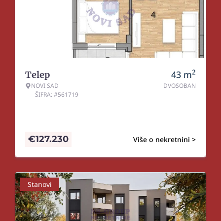
2
43
m
Telep
NOVI SAD
DVOSOBAN
ŠIFRA: #561719
€
127.230
Više o nekretnini >
Stanovi