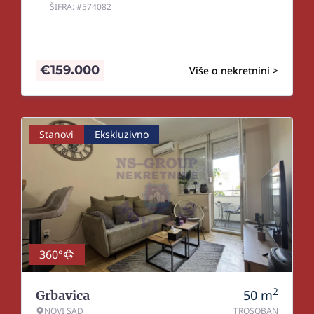
ŠIFRA: #574082
€
159.000
Više o nekretnini >
Stanovi
Ekskluzivno
360°
2
50
m
Grbavica
NOVI SAD
TROSOBAN