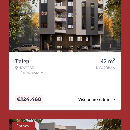
2
42
m
Telep
NOVI SAD
DVOSOBAN
ŠIFRA: #561753
€
124.460
Više o nekretnini >
Stanovi