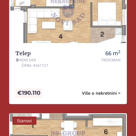
2
66
m
Telep
NOVI SAD
TROSOBAN
ŠIFRA: #561727
€
190.110
Više o nekretnini >
Stanovi