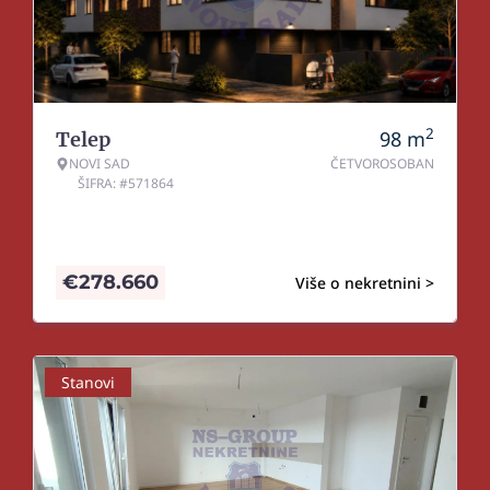
2
98
m
Telep
NOVI SAD
ČETVOROSOBAN
ŠIFRA: #571864
€
278.660
Više o nekretnini >
Stanovi