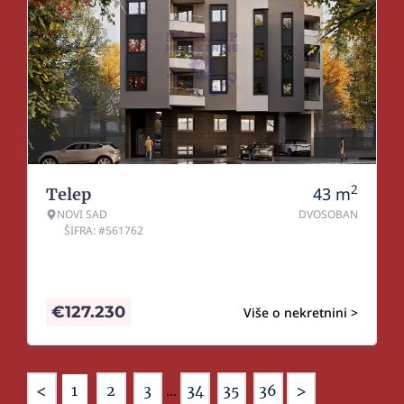
2
43
m
Telep
NOVI SAD
DVOSOBAN
ŠIFRA: #561762
€
127.230
Više o nekretnini >
<
>
1
2
3
...
34
35
36