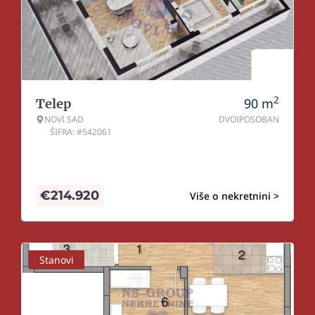
2
90
m
Telep
NOVI SAD
DVOIPOSOBAN
ŠIFRA: #542061
€
214.920
Više o nekretnini >
Stanovi