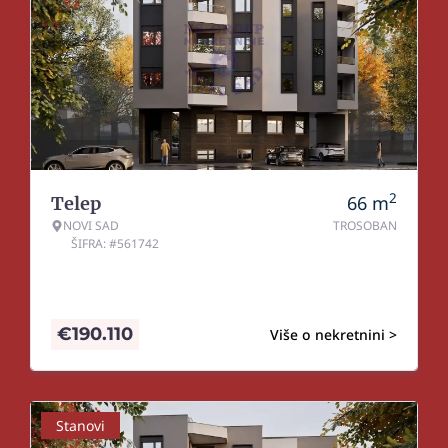
2
66
m
Telep
NOVI SAD
TROSOBAN
ŠIFRA: #561742
€
190.110
Više o nekretnini >
Stanovi