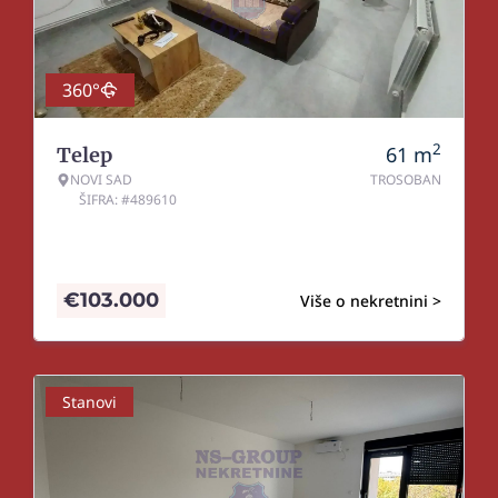
360°
2
61
m
Telep
NOVI SAD
TROSOBAN
ŠIFRA: #489610
€
103.000
Više o nekretnini >
Stanovi