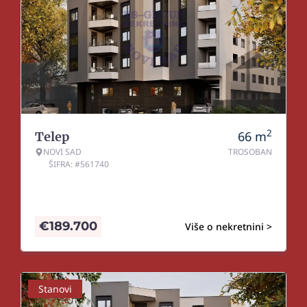
2
66
m
Telep
NOVI SAD
TROSOBAN
ŠIFRA: #561740
€
189.700
Više o nekretnini >
Stanovi