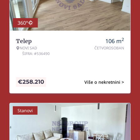
360°
2
106
m
Telep
NOVI SAD
ČETVOROSOBAN
ŠIFRA: #536490
€
258.210
Više o nekretnini >
Stanovi