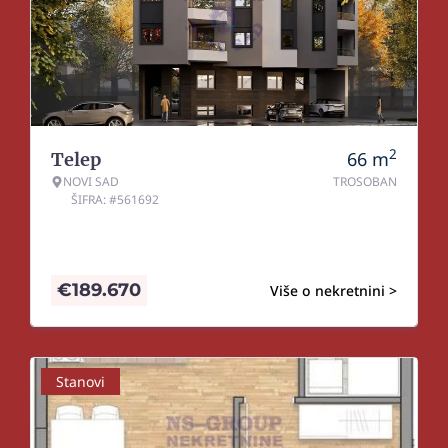
2
66
m
Telep
NOVI SAD
TROSOBAN
ŠIFRA: #561692
€
189.670
Više o nekretnini >
Stanovi