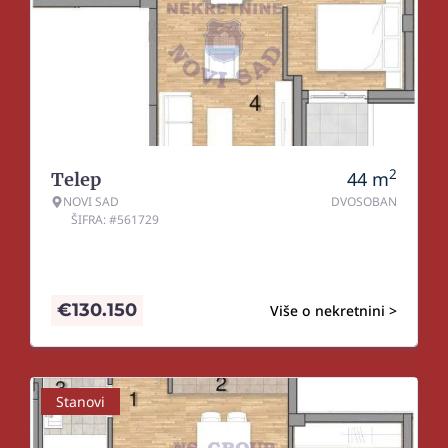
2
44
m
Telep
NOVI SAD
DVOSOBAN
ŠIFRA: #561729
€
130.150
Više o nekretnini >
Stanovi