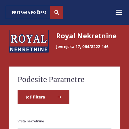
Royal Nekretnine
Jevrejska 17
,
064/8222-146
Podesite Parametre
Još filtera
Vrsta nekretnine