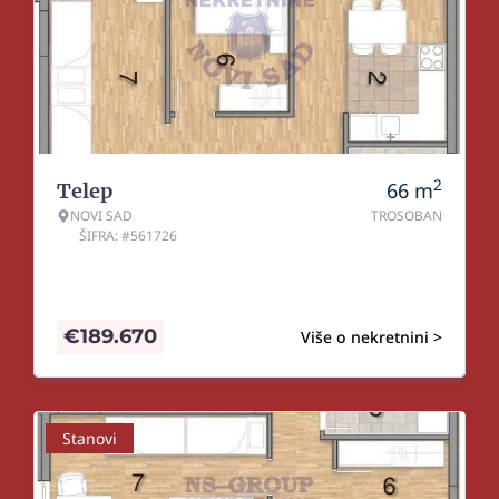
2
66
m
Telep
NOVI SAD
TROSOBAN
ŠIFRA: #561726
€
189.670
Više o nekretnini >
Stanovi