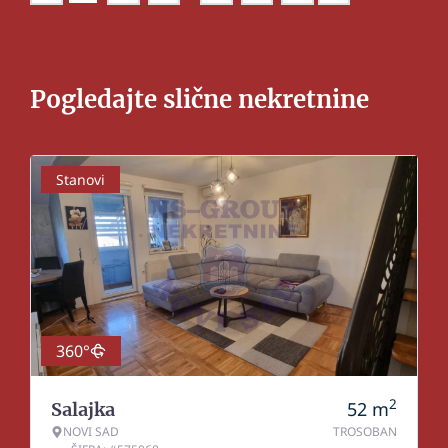
Pogledajte slične nekretnine
Stanovi
360°
2
52
m
Salajka
NOVI SAD
TROSOBAN