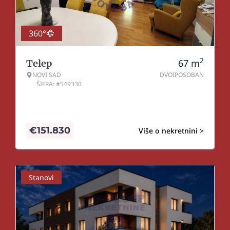
360°
2
67
m
Telep
NOVI SAD
DVOIPOSOBAN
ŠIFRA: #549330
€
151.830
Više o nekretnini >
Stanovi