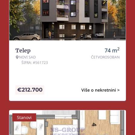
2
74
m
Telep
NOVI SAD
ČETVOROSOBAN
ŠIFRA: #561723
€
212.700
Više o nekretnini >
Stanovi