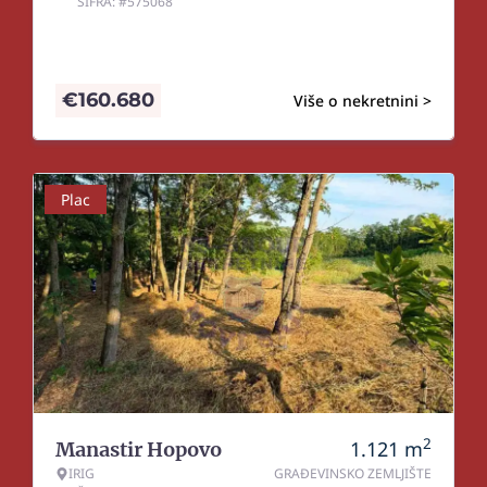
ŠIFRA: #575068
€
160.680
Više o nekretnini >
Plac
2
1.121
m
Manastir Hopovo
IRIG
GRAĐEVINSKO ZEMLJIŠTE