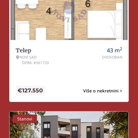
2
43
m
Telep
NOVI SAD
DVOSOBAN
ŠIFRA: #561720
€
127.550
Više o nekretnini >
Stanovi