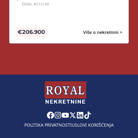
ŠIFRA: #573149
€
206.900
Više o nekretnini >
POLITIKA PRIVATNOSTI
USLOVI KORIŠĆENJA