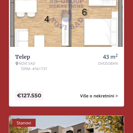
2
43
m
Telep
NOVI SAD
DVOSOBAN
ŠIFRA: #561737
€
127.550
Više o nekretnini >
Stanovi