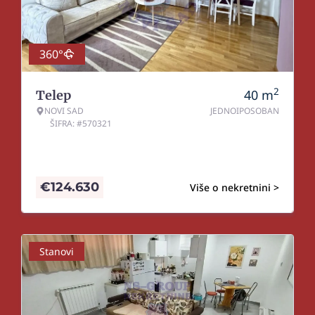
360°
2
40
m
Telep
NOVI SAD
JEDNOIPOSOBAN
ŠIFRA: #570321
€
124.630
Više o nekretnini >
Stanovi