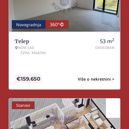
360°
Novogradnja
2
53
m
Telep
NOVI SAD
DVOSOBAN
ŠIFRA: #568394
€
159.650
Više o nekretnini >
Stanovi