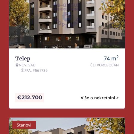
2
74
m
Telep
NOVI SAD
ČETVOROSOBAN
ŠIFRA: #561739
€
212.700
Više o nekretnini >
Stanovi