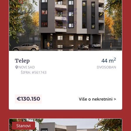
2
44
m
Telep
NOVI SAD
DVOSOBAN
ŠIFRA: #561743
€
130.150
Više o nekretnini >
Stanovi