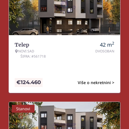
2
42
m
Telep
NOVI SAD
DVOSOBAN
ŠIFRA: #561718
€
124.460
Više o nekretnini >
Stanovi