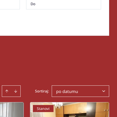
Sortiraj
:
po datumu
Stanovi