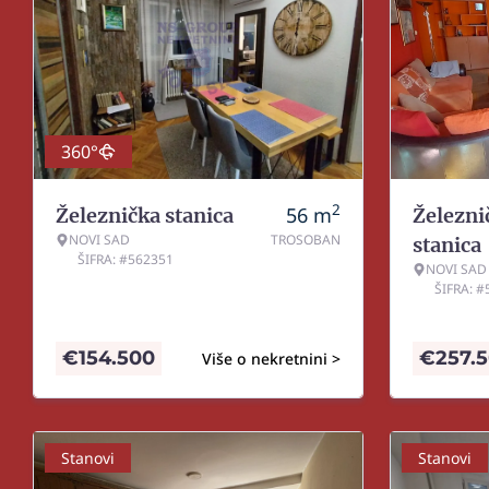
360°
2
56
m
Železnička stanica
Železni
NOVI SAD
TROSOBAN
stanica
ŠIFRA: #562351
NOVI SAD
ŠIFRA: 
€
154.500
€
257.
Više o nekretnini >
Stanovi
Stanovi