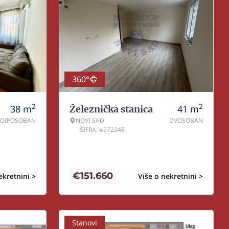
360°
2
2
38
m
41
m
Železnička stanica
NOIPOSOBAN
NOVI SAD
DVOSOBAN
ŠIFRA: #572248
€
151.660
ekretnini >
Više o nekretnini >
Stanovi