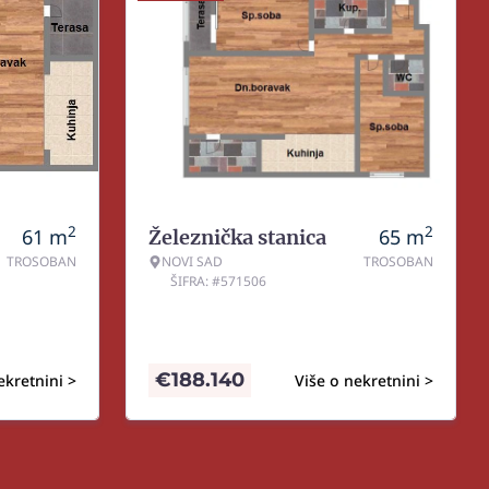
2
2
61
m
65
m
Železnička stanica
TROSOBAN
NOVI SAD
TROSOBAN
ŠIFRA: #571506
€
188.140
ekretnini >
Više o nekretnini >