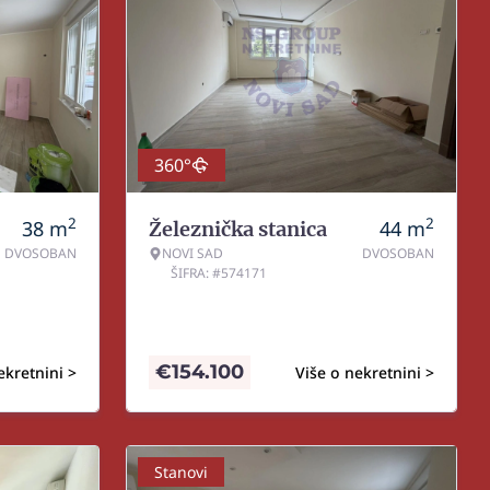
360°
2
2
38
m
44
m
Železnička stanica
DVOSOBAN
NOVI SAD
DVOSOBAN
ŠIFRA: #574171
€
154.100
ekretnini >
Više o nekretnini >
Stanovi