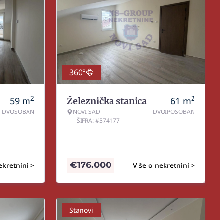
360°
2
2
59
m
61
m
Železnička stanica
DVOSOBAN
NOVI SAD
DVOIPOSOBAN
ŠIFRA: #574177
€
176.000
ekretnini >
Više o nekretnini >
Stanovi