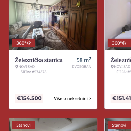
360°
360°
2
58
m
Železnička stanica
Železni
NOVI SAD
DVOSOBAN
NOVI SAD
ŠIFRA: #574878
ŠIFRA: 
€
154.500
€
151.4
Više o nekretnini >
Stanovi
Stanovi