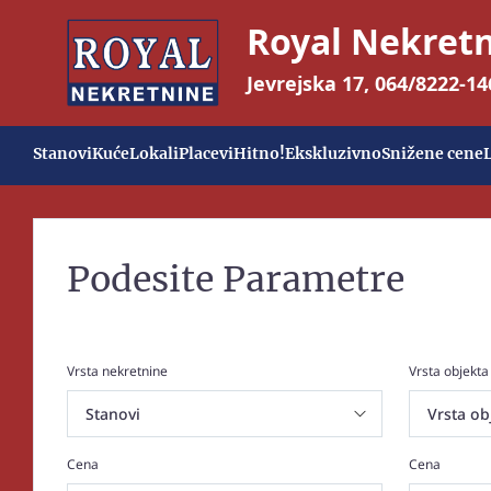
Royal Nekret
Jevrejska 17
,
064/8222-14
Stanovi
Kuće
Lokali
Placevi
Hitno!
Ekskluzivno
Snižene cene
Podesite Parametre
Vrsta nekretnine
Vrsta objekta
Cena
Cena