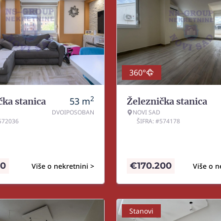
360°
2
53
m
čka stanica
Železnička stanica
DVOIPOSOBAN
NOVI SAD
#572036
ŠIFRA: #574178
10
€
170.200
Više o nekretnini >
Više o n
Stanovi