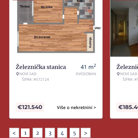
2
41
m
Železnička stanica
Železni
NOVI SAD
DVOSOBAN
NOVI SAD
ŠIFRA: #572124
ŠIFRA: 
€
121.540
€
185.
Više o nekretnini >
<
>
1
2
3
4
5