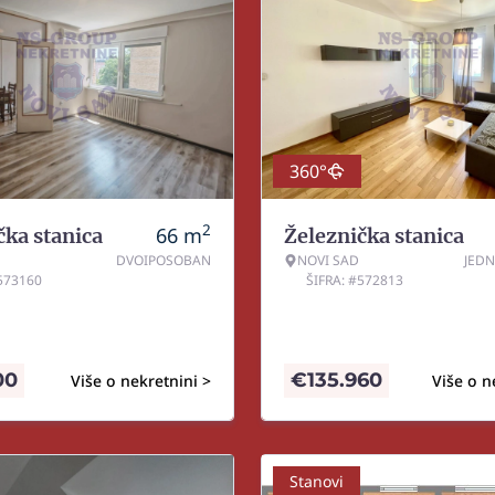
360°
2
66
m
čka stanica
Železnička stanica
DVOIPOSOBAN
NOVI SAD
JED
#573160
ŠIFRA: #572813
00
€
135.960
Više o nekretnini >
Više o n
Stanovi