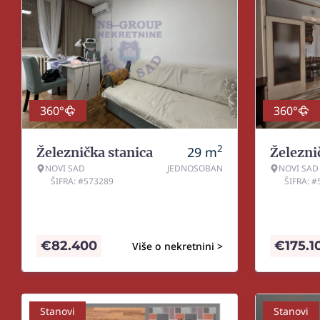
360°
360°
2
29
m
Železnička stanica
Železni
NOVI SAD
JEDNOSOBAN
NOVI SAD
ŠIFRA: #573289
ŠIFRA: 
€
82.400
€
175.1
Više o nekretnini >
Stanovi
Stanovi