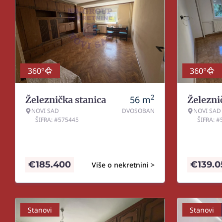
360°
360°
2
56
m
Železnička stanica
Železni
NOVI SAD
DVOSOBAN
NOVI SAD
ŠIFRA: #575445
ŠIFRA: 
€
185.400
€
139.
Više o nekretnini >
Stanovi
Stanovi