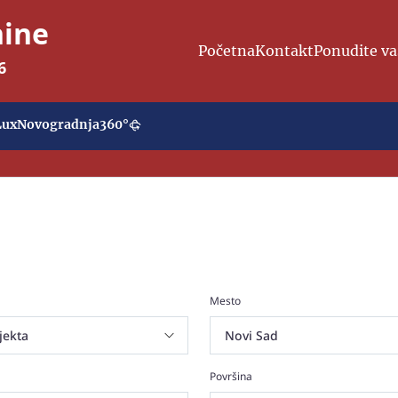
nine
Početna
Kontakt
Ponudite va
6
Lux
Novogradnja
360°
Mesto
Površina