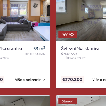
360°
2
53
m
čka stanica
Železnička stanica
DVOIPOSOBAN
NOVI SAD
#572036
ŠIFRA: #574178
10
€
170.200
Više o nekretnini >
Više o n
Stanovi