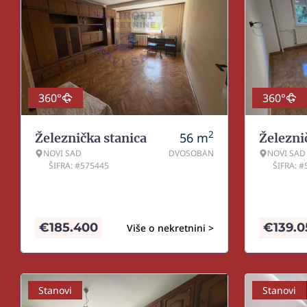
360°
360°
2
56
m
Železnička stanica
Železni
NOVI SAD
DVOSOBAN
NOVI SAD
ŠIFRA: #575445
ŠIFRA: 
€
185.400
€
139.
Više o nekretnini >
Stanovi
Stanovi