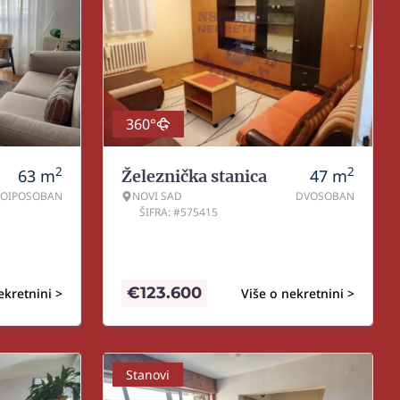
360°
2
2
63
m
47
m
Železnička stanica
OIPOSOBAN
NOVI SAD
DVOSOBAN
ŠIFRA: #575415
€
123.600
ekretnini >
Više o nekretnini >
Stanovi