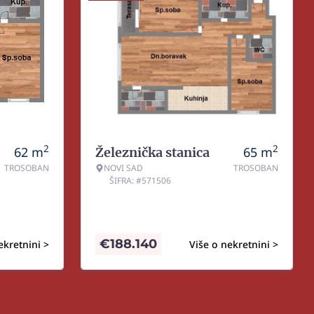
2
2
62
m
65
m
Železnička stanica
TROSOBAN
NOVI SAD
TROSOBAN
ŠIFRA: #571506
€
188.140
ekretnini >
Više o nekretnini >