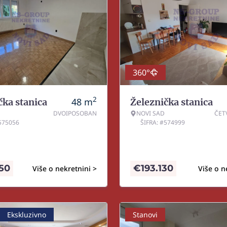
360°
2
48
m
čka stanica
Železnička stanica
DVOIPOSOBAN
NOVI SAD
ČET
#575056
ŠIFRA: #574999
050
€
193.130
Više o nekretnini >
Više o n
Ekskluzivno
Stanovi