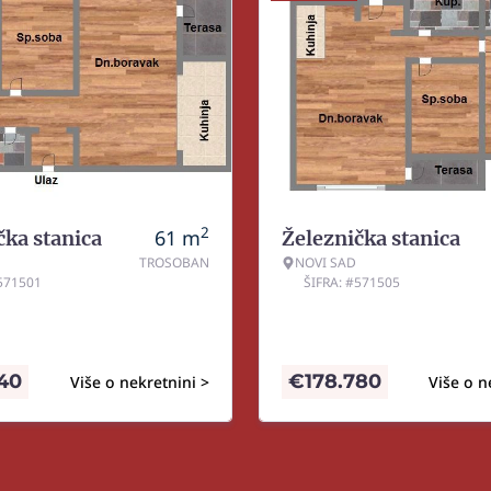
2
61
m
čka stanica
Železnička stanica
TROSOBAN
NOVI SAD
#571501
ŠIFRA: #571505
540
€
178.780
Više o nekretnini >
Više o n