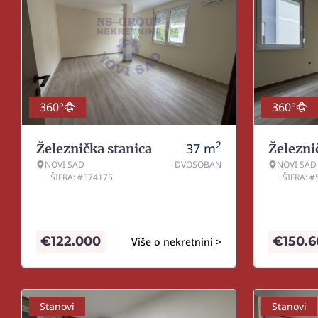
360°
360°
2
37
m
Železnička stanica
Železni
NOVI SAD
DVOSOBAN
NOVI SAD
ŠIFRA: #574175
ŠIFRA: 
€
122.000
€
150.
Više o nekretnini >
Stanovi
Stanovi