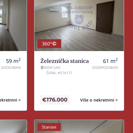
360°
2
2
59
m
61
m
Železnička stanica
DVOSOBAN
NOVI SAD
DVOIPOSOBAN
ŠIFRA: #574177
€
176.000
ekretnini >
Više o nekretnini >
Stanovi