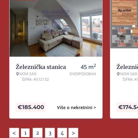
2
45
m
Železnička stanica
Železni
NOVI SAD
DVOIPOSOBAN
NOVI SAD
ŠIFRA: #572132
ŠIFRA: 
€
185.400
€
174.
Više o nekretnini >
<
>
1
2
3
4