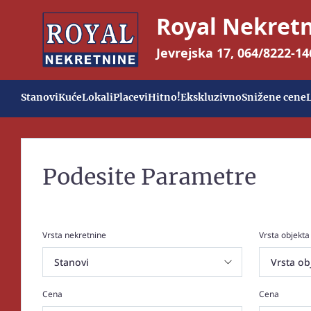
Royal Nekret
Jevrejska 17
,
064/8222-14
Stanovi
Kuće
Lokali
Placevi
Hitno!
Ekskluzivno
Snižene cene
Podesite Parametre
Vrsta nekretnine
Vrsta objekta
Cena
Cena