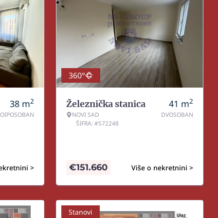
360°
2
2
38
m
41
m
Železnička stanica
NOIPOSOBAN
NOVI SAD
DVOSOBAN
ŠIFRA: #572248
€
151.660
ekretnini >
Više o nekretnini >
Stanovi