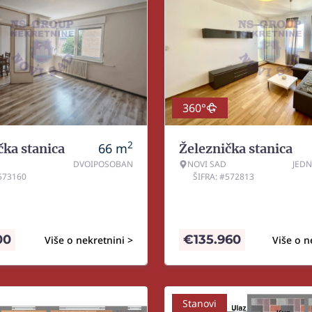
360°
2
66
m
čka stanica
Železnička stanica
DVOIPOSOBAN
NOVI SAD
JED
#573160
ŠIFRA: #572813
00
€
135.960
Više o nekretnini >
Više o n
Stanovi