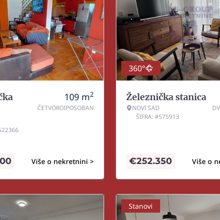
360°
2
109
m
čka
Železnička stanica
ČETVOROIPOSOBAN
NOVI SAD
DV
ŠIFRA: #575913
#522366
500
€
252.350
Više o nekretnini >
Više o n
Stanovi