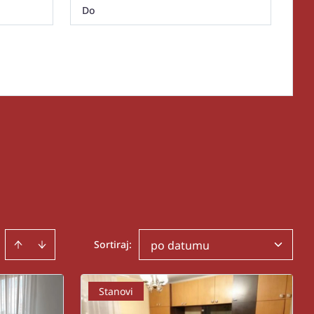
Sortiraj
:
po datumu
Stanovi