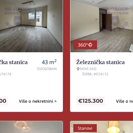
360°
2
43
m
čka stanica
Železnička stanica
DVOSOBAN
NOVI SAD
#574174
ŠIFRA: #574172
600
€
125.300
Više o nekretnini >
Više o n
Stanovi