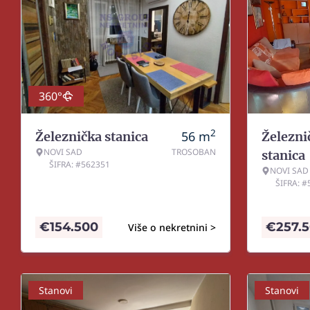
360°
2
56
m
Železnička stanica
Železni
NOVI SAD
TROSOBAN
stanica
ŠIFRA: #562351
NOVI SAD
ŠIFRA: 
€
154.500
€
257.
Više o nekretnini >
Stanovi
Stanovi