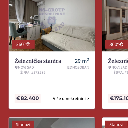
360°
360°
2
29
m
Železnička stanica
Železni
NOVI SAD
JEDNOSOBAN
NOVI SAD
ŠIFRA: #573289
ŠIFRA: 
€
82.400
€
175.1
Više o nekretnini >
Stanovi
Stanovi