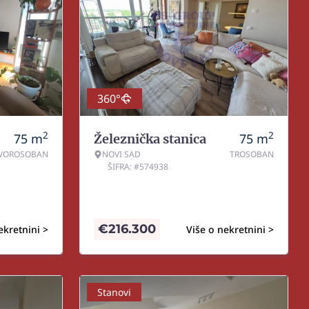
360°
2
2
75
m
75
m
Železnička stanica
VOROSOBAN
NOVI SAD
TROSOBAN
ŠIFRA: #574938
€
216.300
ekretnini >
Više o nekretnini >
Stanovi