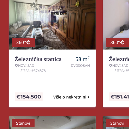
360°
360°
2
58
m
Železnička stanica
Železni
NOVI SAD
DVOSOBAN
NOVI SAD
ŠIFRA: #574878
ŠIFRA: 
€
154.500
€
151.4
Više o nekretnini >
Stanovi
Stanovi