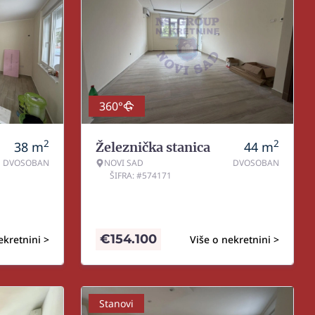
360°
2
2
38
m
44
m
Železnička stanica
DVOSOBAN
NOVI SAD
DVOSOBAN
ŠIFRA: #574171
€
154.100
ekretnini >
Više o nekretnini >
Stanovi