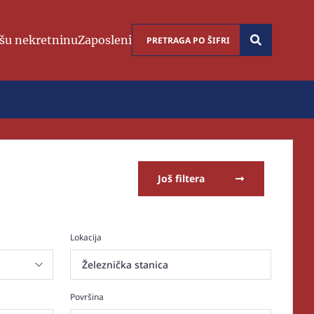
šu nekretninu
Zaposleni
Još filtera
Lokacija
Železnička stanica
Površina