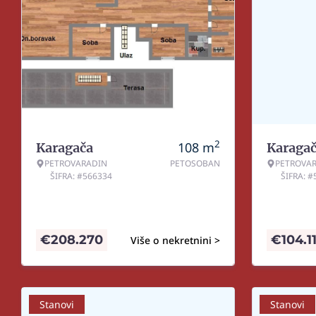
2
108
m
Karagača
Karaga
PETROVARADIN
PETOSOBAN
PETROVA
ŠIFRA: #566334
ŠIFRA: 
€
208.270
€
104.1
Više o nekretnini >
Stanovi
Stanovi