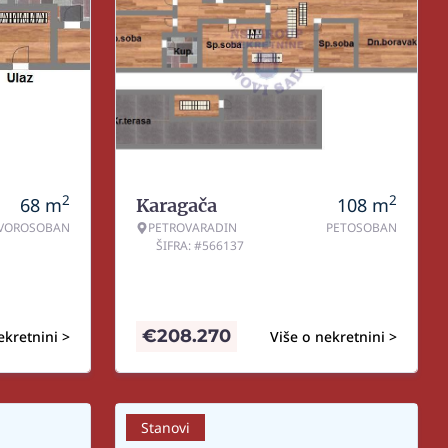
2
2
68
m
108
m
Karagača
VOROSOBAN
PETROVARADIN
PETOSOBAN
ŠIFRA: #566137
€
208.270
ekretnini >
Više o nekretnini >
Stanovi