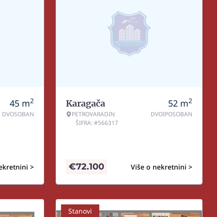
2
2
45
m
52
m
Karagača
DVOSOBAN
PETROVARADIN
DVOIPOSOBAN
ŠIFRA: #566317
€
72.100
ekretnini >
Više o nekretnini >
Stanovi