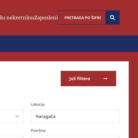
šu nekretninu
Zaposleni
Još filtera
Lokacija
Karagača
Površina