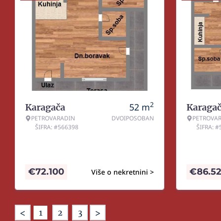
2
52
m
Karagača
Karaga
PETROVARADIN
DVOIPOSOBAN
PETROVA
ŠIFRA: #566398
ŠIFRA: 
€
72.100
€
86.5
Više o nekretnini >
<
>
1
2
3