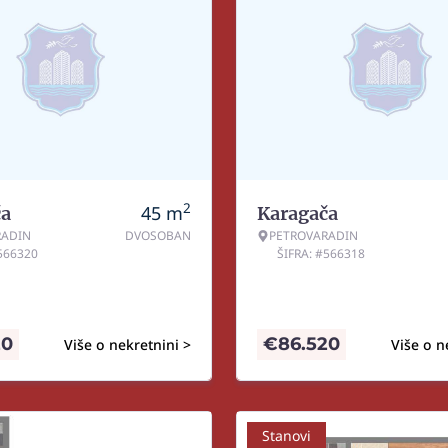
2
45
m
ča
Karagača
RADIN
DVOSOBAN
PETROVARADIN
#566320
ŠIFRA: #566318
20
€
86.520
Više o nekretnini >
Više o n
Stanovi