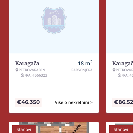
2
18
m
Karagača
Karaga
PETROVARADIN
GARSONJERA
PETROVA
ŠIFRA: #566323
ŠIFRA: 
€
46.350
€
86.5
Više o nekretnini >
Stanovi
Stanovi