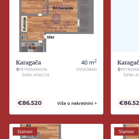
2
40
m
Karagača
Karaga
PETROVARADIN
DVOSOBAN
PETROVA
ŠIFRA: #566129
ŠIFRA: 
€
86.520
€
86.5
Više o nekretnini >
Stanovi
Stanovi