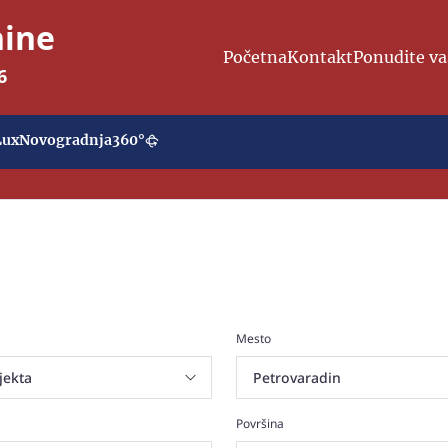
nine
Početna
Kontakt
Ponudite va
6
Lux
Novogradnja
360°
Mesto
Površina