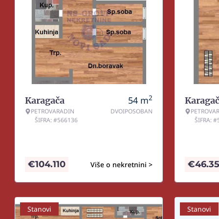
2
54
m
Karagača
Karaga
PETROVARADIN
DVOIPOSOBAN
PETROVA
ŠIFRA: #566136
ŠIFRA: 
€
104.110
€
46.3
Više o nekretnini >
Stanovi
Stanovi