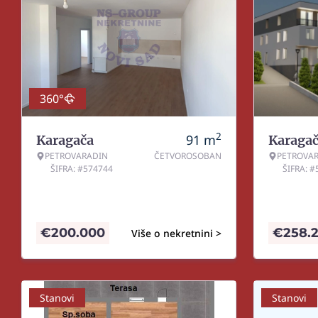
360°
2
91
m
Karagača
Karaga
PETROVARADIN
ČETVOROSOBAN
PETROVA
ŠIFRA: #574744
ŠIFRA: 
€
200.000
€
258.
Više o nekretnini >
Stanovi
Stanovi