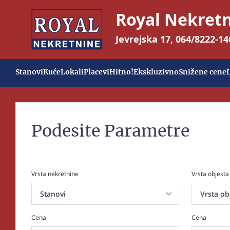
Royal Nekret
Jevrejska 17
,
064/8222-14
Stanovi
Kuće
Lokali
Placevi
Hitno!
Ekskluzivno
Snižene cene
Podesite Parametre
Vrsta nekretnine
Vrsta objekta
Cena
Cena