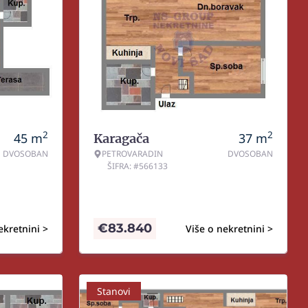
2
2
45
m
37
m
Karagača
DVOSOBAN
PETROVARADIN
DVOSOBAN
ŠIFRA: #566133
€
83.840
ekretnini >
Više o nekretnini >
Stanovi