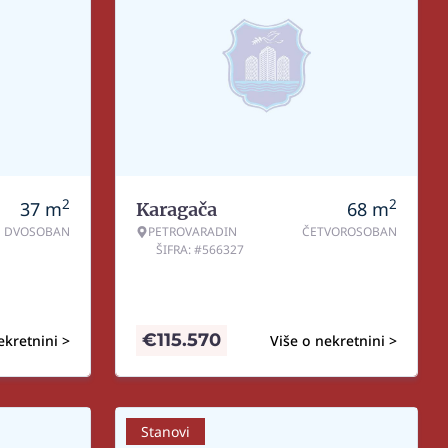
2
2
37
m
68
m
Karagača
DVOSOBAN
PETROVARADIN
ČETVOROSOBAN
ŠIFRA: #566327
€
115.570
ekretnini >
Više o nekretnini >
Stanovi