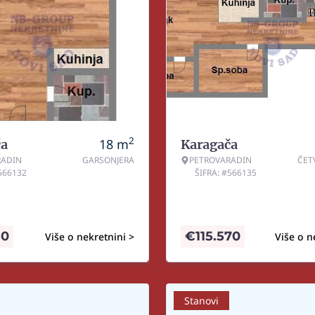
2
18
m
ča
Karagača
RADIN
GARSONJERA
PETROVARADIN
ČET
#566132
ŠIFRA: #566135
50
€
115.570
Više o nekretnini >
Više o n
Stanovi