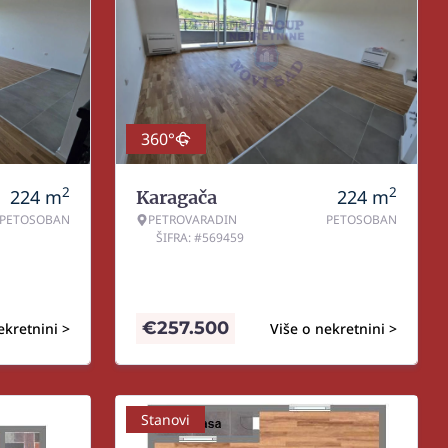
360°
2
2
224
m
224
m
Karagača
PETOSOBAN
PETROVARADIN
PETOSOBAN
ŠIFRA: #569459
€
257.500
ekretnini >
Više o nekretnini >
Stanovi