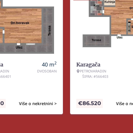
2
40
m
ča
Karagača
RADIN
DVOSOBAN
PETROVARADIN
#566401
ŠIFRA: #566403
20
€
86.520
Više o nekretnini >
Više o n