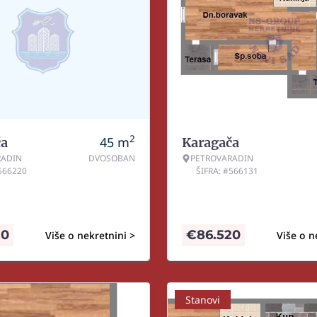
2
45
m
ča
Karagača
RADIN
DVOSOBAN
PETROVARADIN
#566220
ŠIFRA: #566131
20
€
86.520
Više o nekretnini >
Više o n
Stanovi