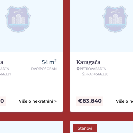
2
54
m
ča
Karagača
RADIN
DVOIPOSOBAN
PETROVARADIN
#566331
ŠIFRA: #566330
10
€
83.840
Više o nekretnini >
Više o n
Stanovi