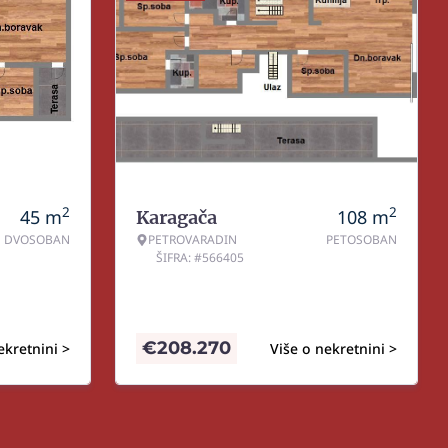
2
2
45
m
108
m
Karagača
DVOSOBAN
PETROVARADIN
PETOSOBAN
ŠIFRA: #566405
€
208.270
ekretnini >
Više o nekretnini >