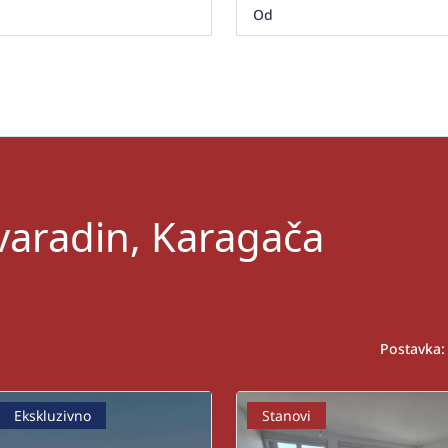
varadin, Karagača
Postavka:
Ekskluzivno
Stanovi