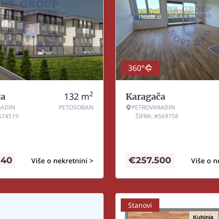
360°
2
132
m
ča
Karagača
RADIN
PETOSOBAN
PETROVARADIN
#574519
ŠIFRA: #569758
240
€
257.500
Više o nekretnini >
Više o n
Stanovi