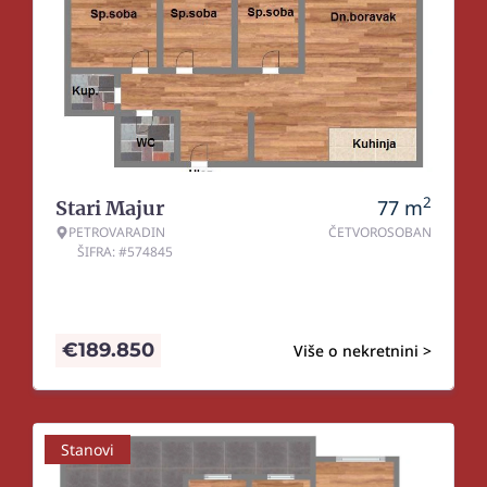
2
77
m
Stari Majur
PETROVARADIN
ČETVOROSOBAN
ŠIFRA: #574845
€
189.850
Više o nekretnini >
Stanovi