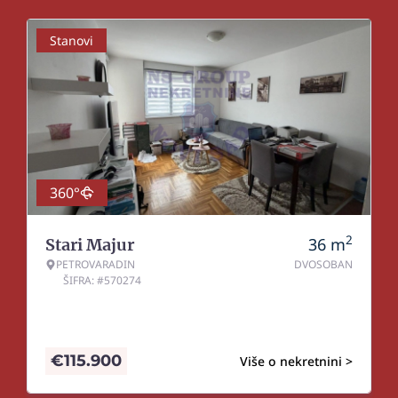
Stanovi
360°
2
36
m
Stari Majur
PETROVARADIN
DVOSOBAN
ŠIFRA: #570274
€
115.900
Više o nekretnini >