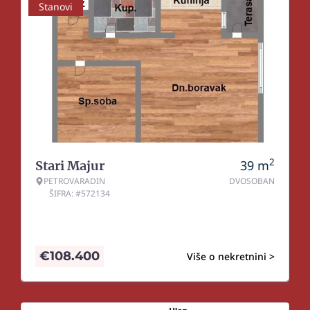
Stanovi
2
39
m
Stari Majur
PETROVARADIN
DVOSOBAN
ŠIFRA: #572134
€
108.400
Više o nekretnini >