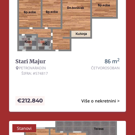
2
86
m
Stari Majur
PETROVARADIN
ČETVOROSOBAN
ŠIFRA: #574817
€
212.840
Više o nekretnini >
Stanovi