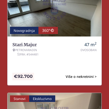
360°
Novogradnja
2
47
m
Stari Majur
PETROVARADIN
DVOSOBAN
ŠIFRA: #544481
€
92.700
Više o nekretnini >
Stanovi
Ekskluzivno