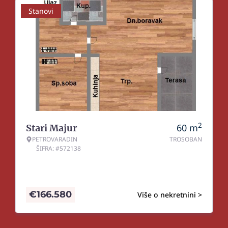
Stanovi
2
60
m
Stari Majur
PETROVARADIN
TROSOBAN
ŠIFRA: #572138
€
166.580
Više o nekretnini >