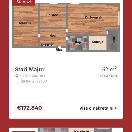
Stanovi
2
62
m
Stari Majur
PETROVARADIN
TROSOBAN
ŠIFRA: #572133
€
172.840
Više o nekretnini >