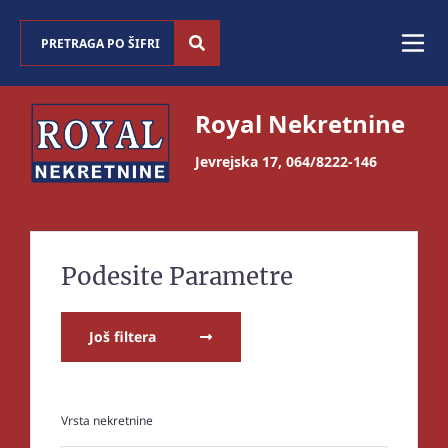
Royal Nekretnine
Jevrejska 17
,
064/8222-146
Podesite Parametre
Još filtera
Vrsta nekretnine