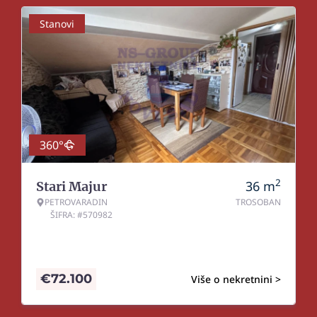
Stanovi
360°
2
36
m
Stari Majur
PETROVARADIN
TROSOBAN
ŠIFRA: #570982
€
72.100
Više o nekretnini >