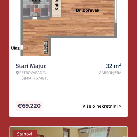
2
32
m
Stari Majur
PETROVARADIN
GARSONJERA
ŠIFRA: #574818
€
69.220
Više o nekretnini >
Stanovi