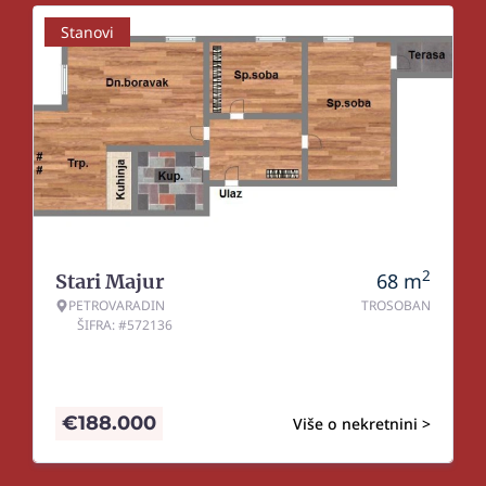
Stanovi
2
68
m
Stari Majur
PETROVARADIN
TROSOBAN
ŠIFRA: #572136
€
188.000
Više o nekretnini >