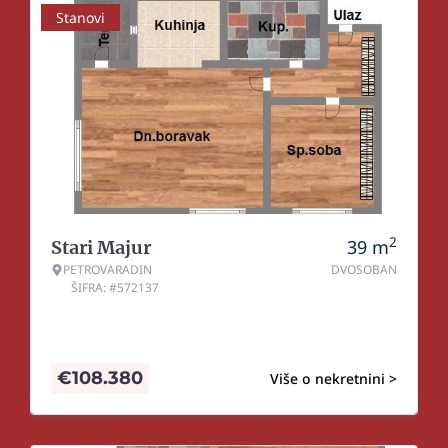
Stanovi
2
39
m
Stari Majur
PETROVARADIN
DVOSOBAN
ŠIFRA: #572137
€
108.380
Više o nekretnini >