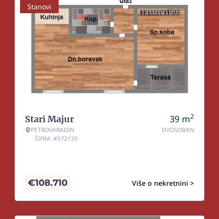
Stanovi
2
39
m
Stari Majur
PETROVARADIN
DVOSOBAN
ŠIFRA: #572135
€
108.710
Više o nekretnini >