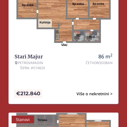
2
86
m
Stari Majur
PETROVARADIN
ČETVOROSOBAN
ŠIFRA: #574820
€
212.840
Više o nekretnini >
Stanovi