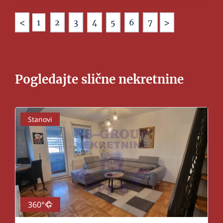
<
>
1
2
3
4
5
6
7
Pogledajte slične nekretnine
Stanovi
360°