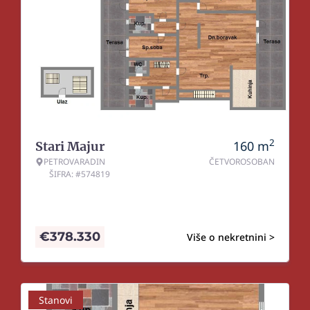
2
160
m
Stari Majur
PETROVARADIN
ČETVOROSOBAN
ŠIFRA: #574819
€
378.330
Više o nekretnini >
Stanovi