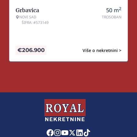
2
50
m
Grbavica
NOVI SAD
TROSOBAN
ŠIFRA: #573149
€
206.900
Više o nekretnini >