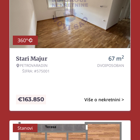
360°
2
67
m
Stari Majur
PETROVARADIN
DVOIPOSOBAN
ŠIFRA: #575001
€
163.850
Više o nekretnini >
Stanovi