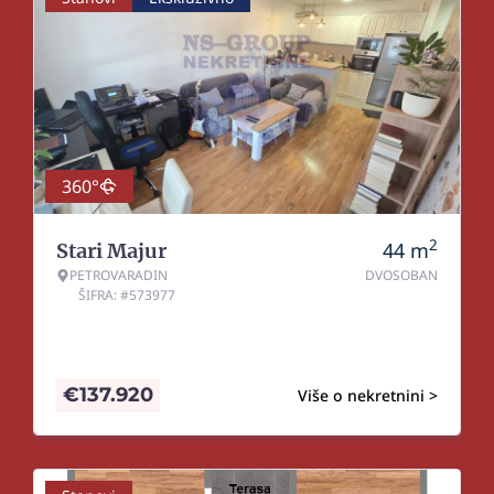
360°
2
44
m
Stari Majur
PETROVARADIN
DVOSOBAN
ŠIFRA: #573977
€
137.920
Više o nekretnini >