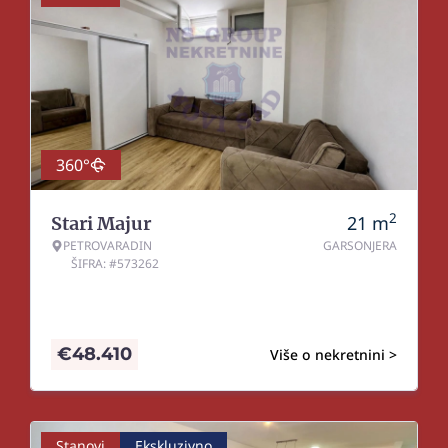
360°
2
21
m
Stari Majur
PETROVARADIN
GARSONJERA
ŠIFRA: #573262
€
48.410
Više o nekretnini >
Stanovi
Ekskluzivno