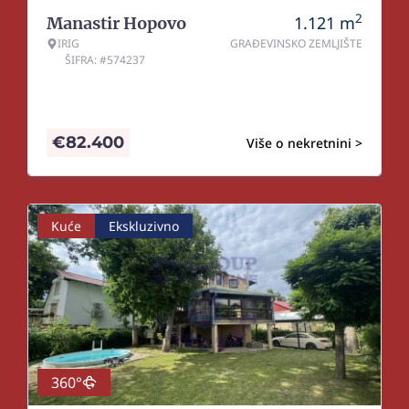
2
1.121
m
Manastir Hopovo
IRIG
GRAĐEVINSKO ZEMLJIŠTE
ŠIFRA: #574237
€
82.400
Više o nekretnini >
Kuće
Ekskluzivno
360°