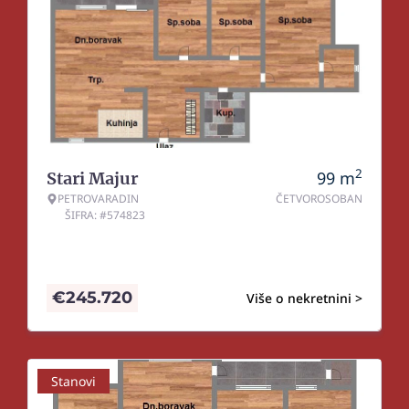
2
99
m
Stari Majur
PETROVARADIN
ČETVOROSOBAN
ŠIFRA: #574823
€
245.720
Više o nekretnini >
Stanovi