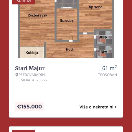
Stanovi
2
61
m
Stari Majur
PETROVARADIN
TROSOBAN
ŠIFRA: #573565
€
155.000
Više o nekretnini >