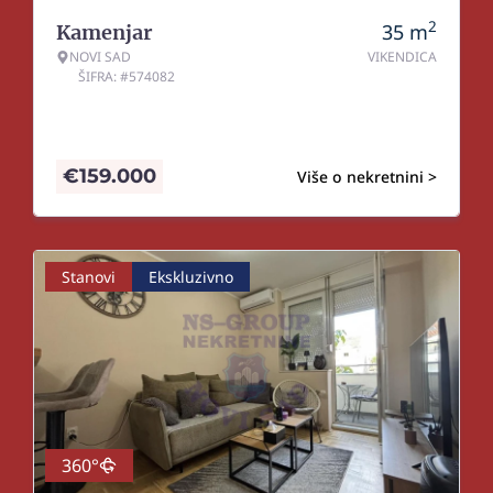
2
35
m
Kamenjar
NOVI SAD
VIKENDICA
ŠIFRA: #574082
€
159.000
Više o nekretnini >
Stanovi
Ekskluzivno
360°