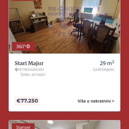
360°
2
29
m
Stari Majur
PETROVARADIN
GARSONJERA
ŠIFRA: #574067
€
77.250
Više o nekretnini >
Stanovi