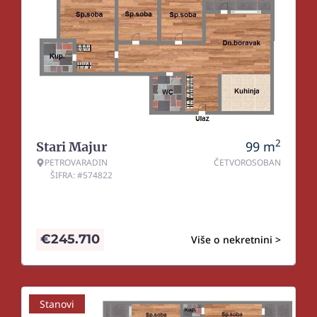
2
99
m
Stari Majur
PETROVARADIN
ČETVOROSOBAN
ŠIFRA: #574822
€
245.710
Više o nekretnini >
Stanovi