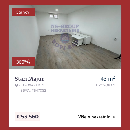
Stanovi
360°
2
43
m
Stari Majur
PETROVARADIN
DVOSOBAN
ŠIFRA: #547882
€
53.560
Više o nekretnini >