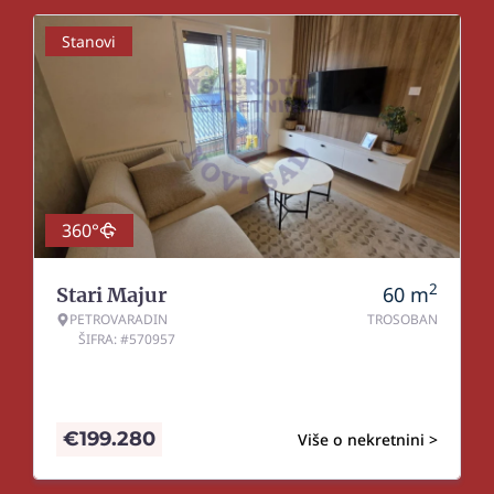
Stanovi
360°
2
60
m
Stari Majur
PETROVARADIN
TROSOBAN
ŠIFRA: #570957
€
199.280
Više o nekretnini >