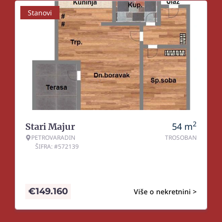
Stanovi
2
54
m
Stari Majur
PETROVARADIN
TROSOBAN
ŠIFRA: #572139
€
149.160
Više o nekretnini >