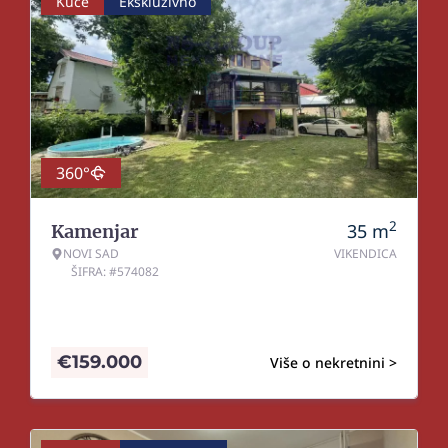
Kuće
Ekskluzivno
360°
2
35
m
Kamenjar
NOVI SAD
VIKENDICA
ŠIFRA: #574082
€
159.000
Više o nekretnini >