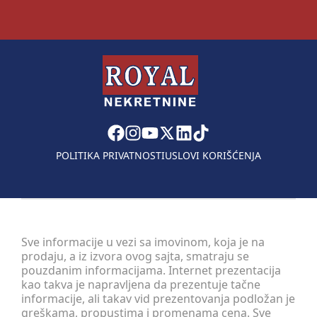
POLITIKA PRIVATNOSTI
USLOVI KORIŠĆENJA
Sve informacije u vezi sa imovinom, koja je na
prodaju, a iz izvora ovog sajta, smatraju se
pouzdanim informacijama. Internet prezentacija
kao takva je napravljena da prezentuje tačne
informacije, ali takav vid prezentovanja podložan je
greškama, propustima i promenama cena. Sve