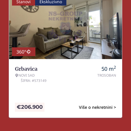
Stanovi
Ekskluzivno
360°
2
50
m
Grbavica
NOVI SAD
TROSOBAN
ŠIFRA: #573149
€
206.900
Više o nekretnini >