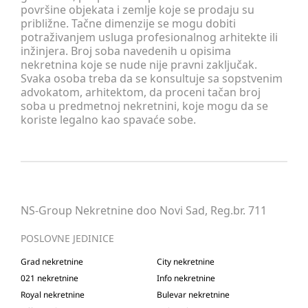
površine objekata i zemlje koje se prodaju su
približne. Tačne dimenzije se mogu dobiti
potraživanjem usluga profesionalnog arhitekte ili
inžinjera. Broj soba navedenih u opisima
nekretnina koje se nude nije pravni zaključak.
Svaka osoba treba da se konsultuje sa sopstvenim
advokatom, arhitektom, da proceni tačan broj
soba u predmetnoj nekretnini, koje mogu da se
koriste legalno kao spavaće sobe.
NS-Group Nekretnine doo Novi Sad, Reg.br. 711
POSLOVNE JEDINICE
Grad nekretnine
City nekretnine
021 nekretnine
Info nekretnine
Royal nekretnine
Bulevar nekretnine