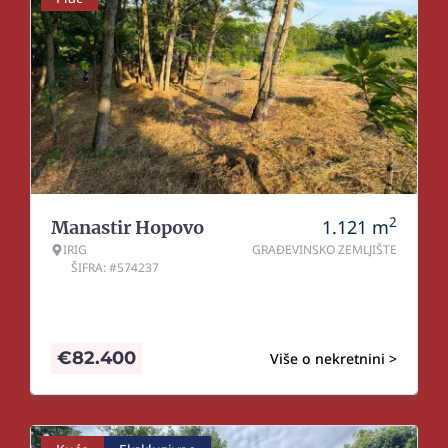
2
1.121
m
Manastir Hopovo
IRIG
GRAĐEVINSKO ZEMLJIŠTE
ŠIFRA: #574237
€
82.400
Više o nekretnini >