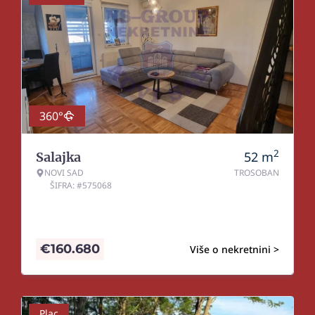
360°
2
52
m
Salajka
NOVI SAD
TROSOBAN
ŠIFRA: #575068
€
160.680
Više o nekretnini >
Plac