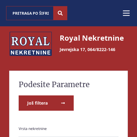
Royal Nekretnine
Jevrejska 17
,
064/8222-146
Podesite Parametre
Još filtera
Vrsta nekretnine