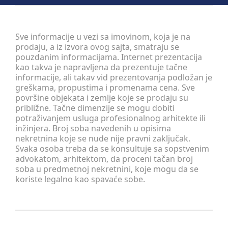
Sve informacije u vezi sa imovinom, koja je na
prodaju, a iz izvora ovog sajta, smatraju se
pouzdanim informacijama. Internet prezentacija
kao takva je napravljena da prezentuje tačne
informacije, ali takav vid prezentovanja podložan je
greškama, propustima i promenama cena. Sve
površine objekata i zemlje koje se prodaju su
približne. Tačne dimenzije se mogu dobiti
potraživanjem usluga profesionalnog arhitekte ili
inžinjera. Broj soba navedenih u opisima
nekretnina koje se nude nije pravni zaključak.
Svaka osoba treba da se konsultuje sa sopstvenim
advokatom, arhitektom, da proceni tačan broj
soba u predmetnoj nekretnini, koje mogu da se
koriste legalno kao spavaće sobe.