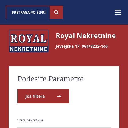
Royal Nekretnine
Jevrejska 17
,
064/8222-146
Podesite Parametre
Još filtera
Vrsta nekretnine