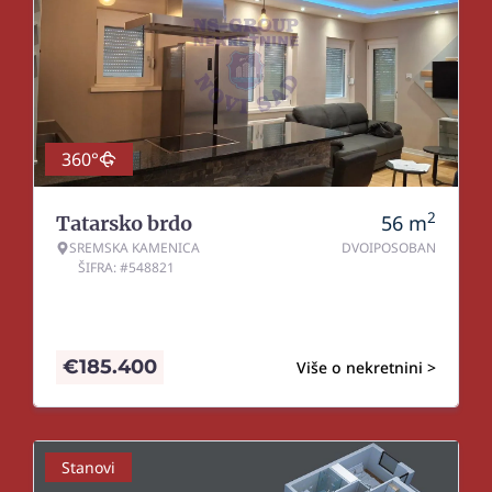
360°
2
56
m
Tatarsko brdo
SREMSKA KAMENICA
DVOIPOSOBAN
ŠIFRA: #548821
€
185.400
Više o nekretnini >
Stanovi