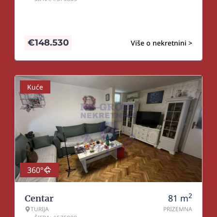
€
148.530
Više o nekretnini >
Kuće
360°
2
81
m
Centar
TURIJA
PRIZEMNA