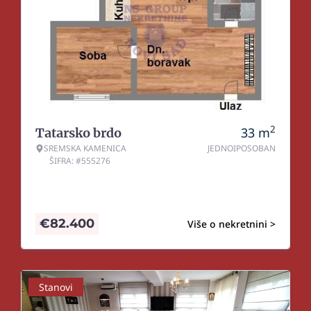
2
33
m
Tatarsko brdo
SREMSKA KAMENICA
JEDNOIPOSOBAN
ŠIFRA: #555276
€
82.400
Više o nekretnini >
Stanovi