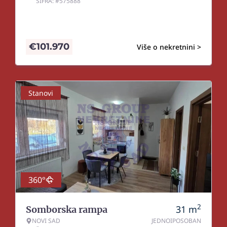
ŠIFRA: #575888
€
101.970
Više o nekretnini >
Stanovi
360°
2
31
m
Somborska rampa
NOVI SAD
JEDNOIPOSOBAN