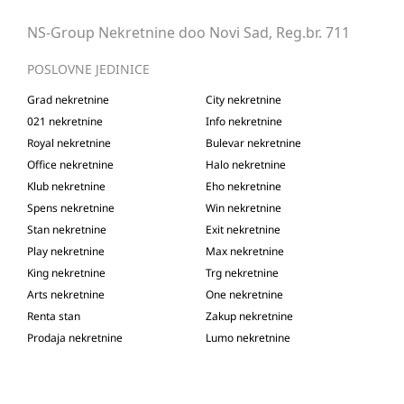
NS-Group Nekretnine doo Novi Sad, Reg.br. 711
POSLOVNE JEDINICE
Grad nekretnine
City nekretnine
021 nekretnine
Info nekretnine
Royal nekretnine
Bulevar nekretnine
Office nekretnine
Halo nekretnine
Klub nekretnine
Eho nekretnine
Spens nekretnine
Win nekretnine
Stan nekretnine
Exit nekretnine
Play nekretnine
Max nekretnine
King nekretnine
Trg nekretnine
Arts nekretnine
One nekretnine
Renta stan
Zakup nekretnine
Prodaja nekretnine
Lumo nekretnine