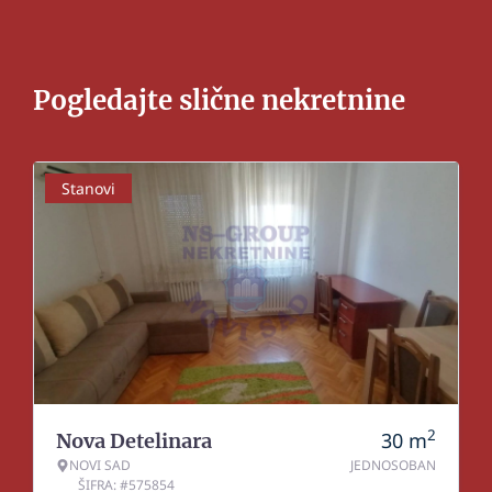
Pogledajte slične nekretnine
Stanovi
2
30
m
Nova Detelinara
NOVI SAD
JEDNOSOBAN
ŠIFRA: #575854