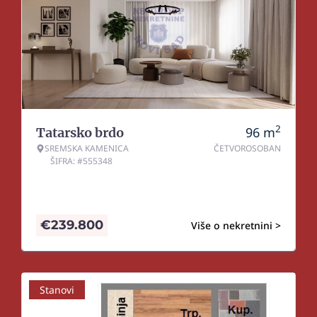
2
96
m
Tatarsko brdo
SREMSKA KAMENICA
ČETVOROSOBAN
ŠIFRA: #555348
€
239.800
Više o nekretnini >
Stanovi