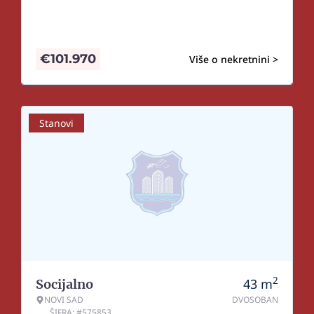
€
101.970
Više o nekretnini >
Stanovi
2
43
m
Socijalno
NOVI SAD
DVOSOBAN
ŠIFRA: #575853