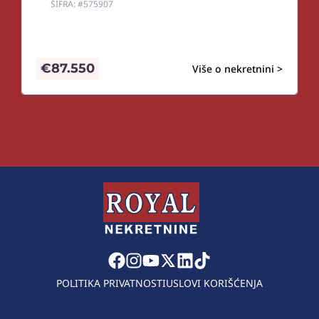
ŠIFRA: #575907
€
87.550
Više o nekretnini >
POLITIKA PRIVATNOSTI
USLOVI KORIŠĆENJA