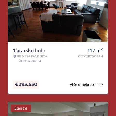
2
117
m
Tatarsko brdo
SREMSKA KAMENICA
ČETVOROSOBAN
ŠIFRA: #534984
€
293.550
Više o nekretnini >
Stanovi