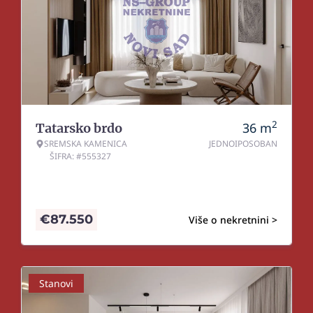
2
36
m
Tatarsko brdo
SREMSKA KAMENICA
JEDNOIPOSOBAN
ŠIFRA: #555327
€
87.550
Više o nekretnini >
Stanovi