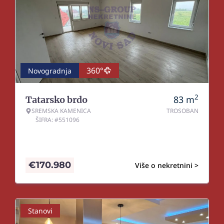
360°
Novogradnja
2
83
m
Tatarsko brdo
SREMSKA KAMENICA
TROSOBAN
ŠIFRA: #551096
€
170.980
Više o nekretnini >
Stanovi