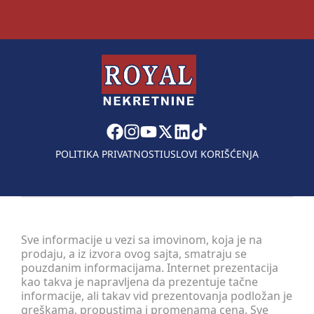
POLITIKA PRIVATNOSTI
USLOVI KORIŠĆENJA
Sve informacije u vezi sa imovinom, koja je na
prodaju, a iz izvora ovog sajta, smatraju se
pouzdanim informacijama. Internet prezentacija
kao takva je napravljena da prezentuje tačne
informacije, ali takav vid prezentovanja podložan je
greškama, propustima i promenama cena. Sve