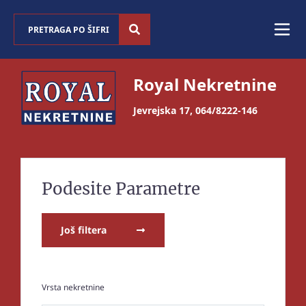
Royal Nekretnine
Jevrejska 17
,
064/8222-146
Podesite Parametre
Još filtera
Vrsta nekretnine