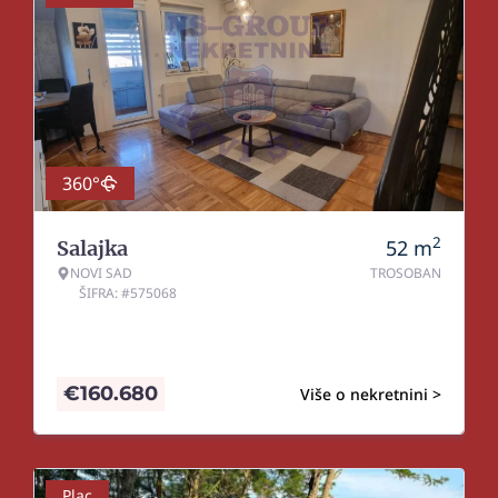
360°
2
52
m
Salajka
NOVI SAD
TROSOBAN
ŠIFRA: #575068
€
160.680
Više o nekretnini >
Plac