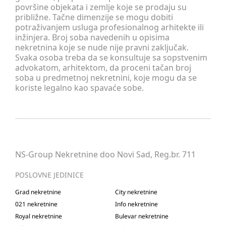
površine objekata i zemlje koje se prodaju su
približne. Tačne dimenzije se mogu dobiti
potraživanjem usluga profesionalnog arhitekte ili
inžinjera. Broj soba navedenih u opisima
nekretnina koje se nude nije pravni zaključak.
Svaka osoba treba da se konsultuje sa sopstvenim
advokatom, arhitektom, da proceni tačan broj
soba u predmetnoj nekretnini, koje mogu da se
koriste legalno kao spavaće sobe.
NS-Group Nekretnine doo Novi Sad, Reg.br. 711
POSLOVNE JEDINICE
Grad nekretnine
City nekretnine
021 nekretnine
Info nekretnine
Royal nekretnine
Bulevar nekretnine