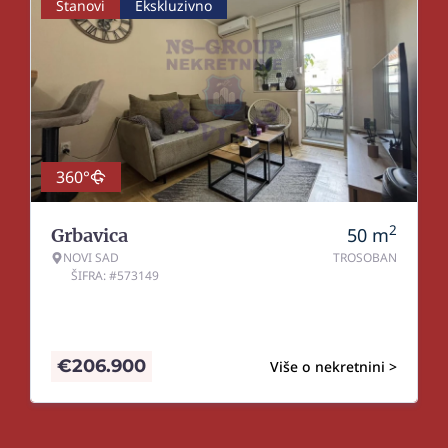
Stanovi
Ekskluzivno
360°
2
50
m
Grbavica
NOVI SAD
TROSOBAN
ŠIFRA: #573149
€
206.900
Više o nekretnini >