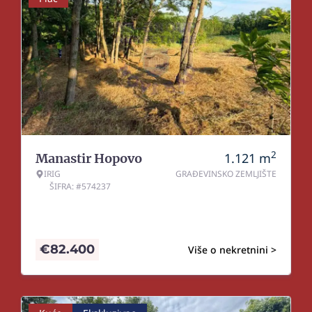
2
1.121
m
Manastir Hopovo
IRIG
GRAĐEVINSKO ZEMLJIŠTE
ŠIFRA: #574237
€
82.400
Više o nekretnini >