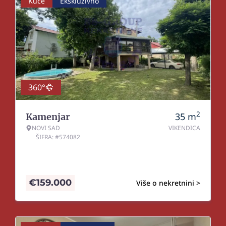
Kuće
Ekskluzivno
360°
2
35
m
Kamenjar
NOVI SAD
VIKENDICA
ŠIFRA: #574082
€
159.000
Više o nekretnini >