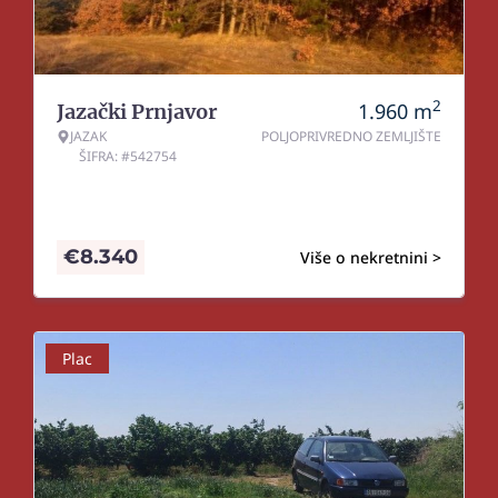
2
1.960
m
Jazački Prnjavor
JAZAK
POLJOPRIVREDNO ZEMLJIŠTE
ŠIFRA: #542754
€
8.340
Više o nekretnini >
Plac