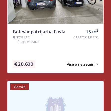
2
15
m
Bulevar patrijarha Pavla
NOVI SAD
GARAŽNO MESTO
ŠIFRA: #539025
€
20.600
Više o nekretnini >
Garaže