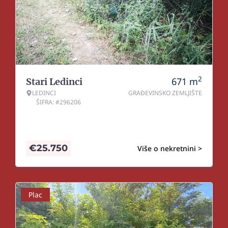
2
671
m
Stari Ledinci
LEDINCI
GRAĐEVINSKO ZEMLJIŠTE
ŠIFRA: #296206
€
25.750
Više o nekretnini >
Plac