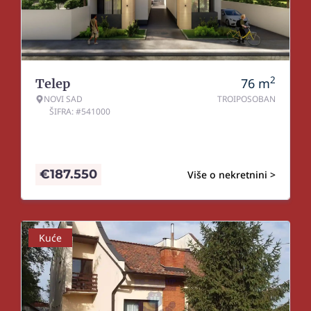
2
76
m
Telep
NOVI SAD
TROIPOSOBAN
ŠIFRA: #541000
€
187.550
Više o nekretnini >
Kuće