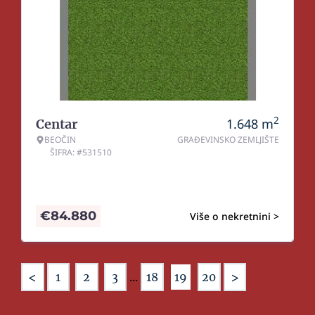
2
1.648
m
Centar
BEOČIN
GRAĐEVINSKO ZEMLJIŠTE
ŠIFRA: #531510
€
84.880
Više o nekretnini >
<
>
1
2
3
...
18
19
20