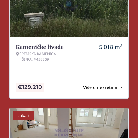
2
5.018
m
Kameničke livade
SREMSKA KAMENICA
ŠIFRA: #458309
€
129.210
Više o nekretnini >
Lokali