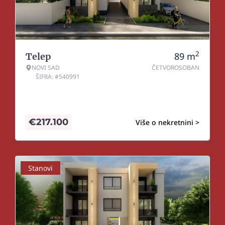
2
89
m
Telep
NOVI SAD
ČETVOROSOBAN
ŠIFRA: #540991
€
217.100
Više o nekretnini >
Stanovi