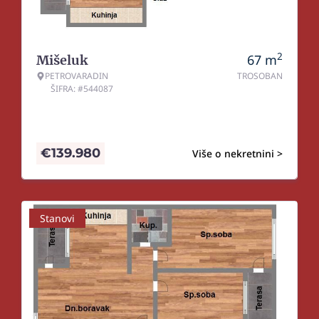
2
67
m
Mišeluk
PETROVARADIN
TROSOBAN
ŠIFRA: #544087
€
139.980
Više o nekretnini >
Stanovi