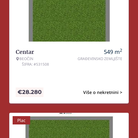
2
549
m
Centar
BEOČIN
GRAĐEVINSKO ZEMLJIŠTE
ŠIFRA: #531508
€
28.280
Više o nekretnini >
Plac