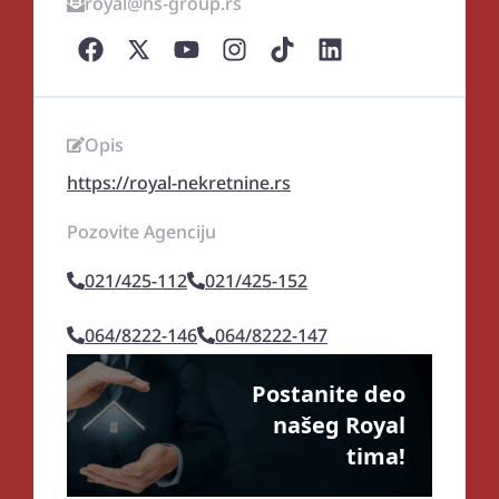
royal@ns-group.rs
Opis
https://royal-nekretnine.rs
Pozovite Agenciju
021/425-112
021/425-152
064/8222-146
064/8222-147
Postanite deo
našeg Royal
tima!