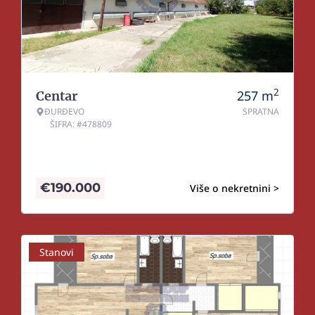
2
257
m
Centar
ĐURĐEVO
SPRATNA
ŠIFRA: #478809
€
190.000
Više o nekretnini >
Stanovi