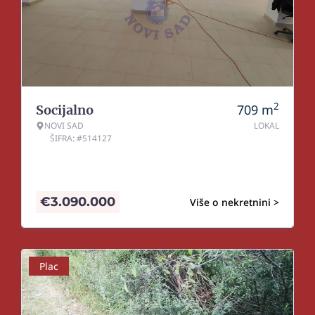
2
709
m
Socijalno
NOVI SAD
LOKAL
ŠIFRA: #514127
€
3.090.000
Više o nekretnini >
Plac