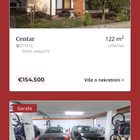
2
122
m
Centar
ŽITIŠTE
SPRATNA
ŠIFRA: #466479
€
154.500
Više o nekretnini >
Garaže