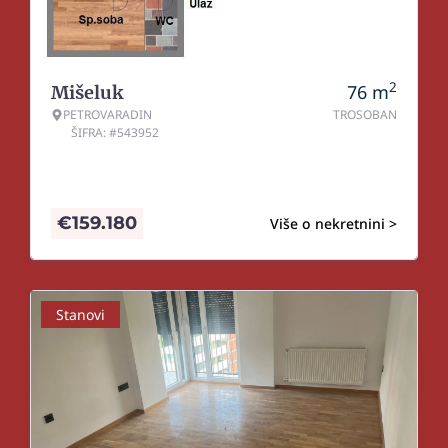
2
76
m
Mišeluk
PETROVARADIN
TROSOBAN
ŠIFRA: #543952
€
159.180
Više o nekretnini >
Stanovi