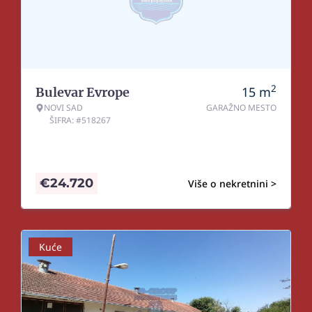
2
15
m
Bulevar Evrope
NOVI SAD
GARAŽNO MESTO
ŠIFRA: #518267
€
24.720
Više o nekretnini >
Kuće