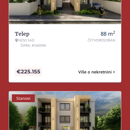
2
88
m
Telep
NOVI SAD
ČETVOROSOBAN
ŠIFRA: #540996
€
225.155
Više o nekretnini >
Stanovi