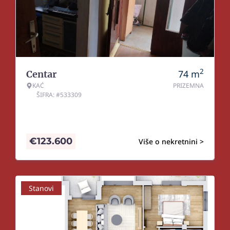
2
74
m
Centar
KAĆ
PRIZEMNA
ŠIFRA: #533309
€
123.600
Više o nekretnini >
Stanovi