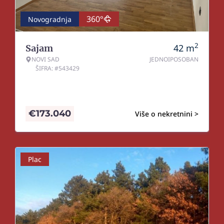
360°
Novogradnja
2
42
m
Sajam
NOVI SAD
JEDNOIPOSOBAN
ŠIFRA: #543429
€
173.040
Više o nekretnini >
Plac