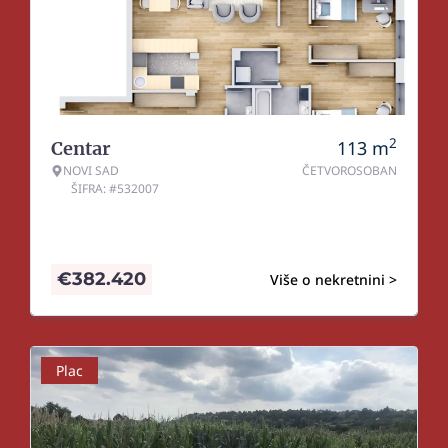
2
113
m
Centar
NOVI SAD
ČETVOROSOBAN
ŠIFRA: #532007
€
382.420
Više o nekretnini >
Plac