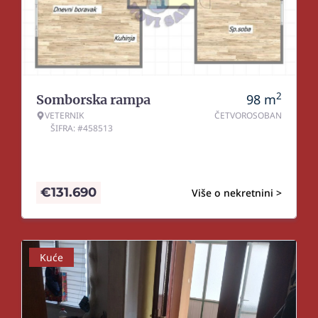
2
98
m
Somborska rampa
VETERNIK
ČETVOROSOBAN
ŠIFRA: #458513
€
131.690
Više o nekretnini >
Kuće