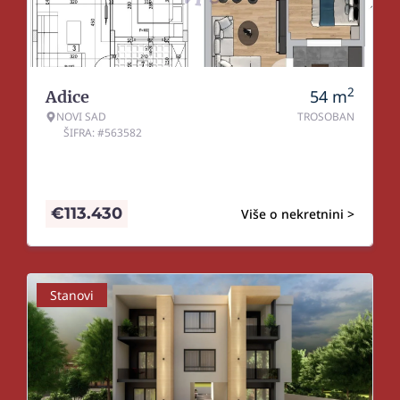
2
54
m
Adice
NOVI SAD
TROSOBAN
ŠIFRA: #563582
€
113.430
Više o nekretnini >
Stanovi