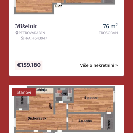
2
76
m
Mišeluk
PETROVARADIN
TROSOBAN
ŠIFRA: #543947
€
159.180
Više o nekretnini >
Stanovi