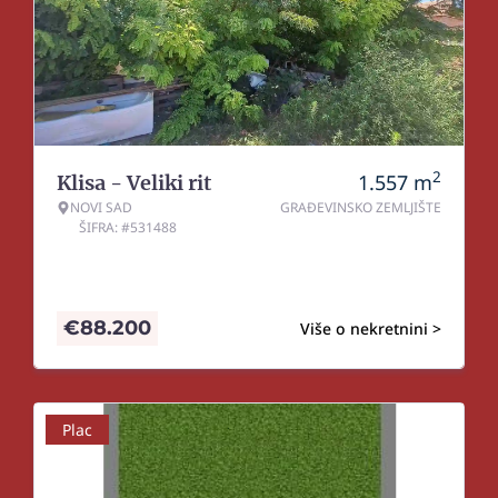
2
1.557
m
Klisa - Veliki rit
NOVI SAD
GRAĐEVINSKO ZEMLJIŠTE
ŠIFRA: #531488
€
88.200
Više o nekretnini >
Plac