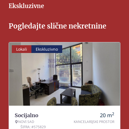
Ekskluzivne
Pogledajte slične nekretnine
Lokali
Ekskluzivno
2
20
m
Socijalno
NOVI SAD
KANCELARIJSKI PROSTOR
ŠIFRA: #575829