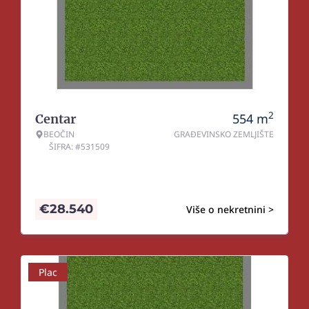
2
554
m
Centar
BEOČIN
GRAĐEVINSKO ZEMLJIŠTE
ŠIFRA: #531509
€
28.540
Više o nekretnini >
Plac