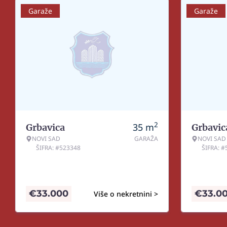
Garaže
Garaže
2
35
m
Grbavica
Grbavic
NOVI SAD
GARAŽA
NOVI SAD
ŠIFRA: #523348
ŠIFRA: 
€
33.000
€
33.0
Više o nekretnini >