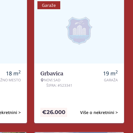
Garaže
2
2
18
m
19
m
Grbavica
AŽNO MESTO
NOVI SAD
GARAŽA
ŠIFRA: #523341
€
26.000
ekretnini >
Više o nekretnini >