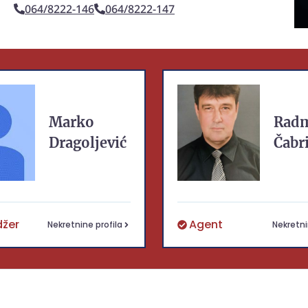
064/8222-146
064/8222-147
Marko
Radm
Dragoljević
Čabr
žer
Agent
Nekretnine profila
Nekretni