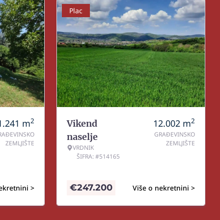
Plac
2
2
1.241
m
12.002
m
Vikend
RAĐEVINSKO
GRAĐEVINSKO
naselje
ZEMLJIŠTE
ZEMLJIŠTE
VRDNIK
ŠIFRA: #514165
€
247.200
ekretnini >
Više o nekretnini >