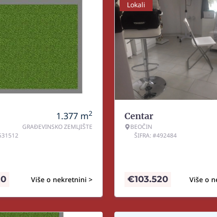
Lokali
2
1.377
m
Centar
GRAĐEVINSKO ZEMLJIŠTE
BEOČIN
#531512
ŠIFRA: #492484
20
€
103.520
Više o nekretnini >
Više o n