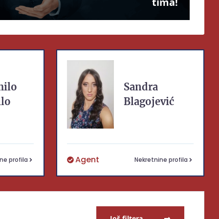
tima!
ilo
Sandra
ilo
Blagojević
Agent
ne profila
Nekretnine profila
Još filtera