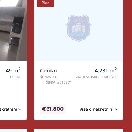
Plac
2
2
49
m
4.231
m
Centar
LOKAL
PIVNICE
GRAĐEVINSKO ZEMLJIŠTE
ŠIFRA: #512871
€
61.800
ekretnini >
Više o nekretnini >