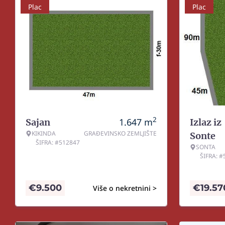
Plac
Plac
2
1.647
m
Sajan
Izlaz iz
KIKINDA
GRAĐEVINSKO ZEMLJIŠTE
Sonte
ŠIFRA: #512847
SONTA
ŠIFRA: 
€
9.500
€
19.57
Više o nekretnini >