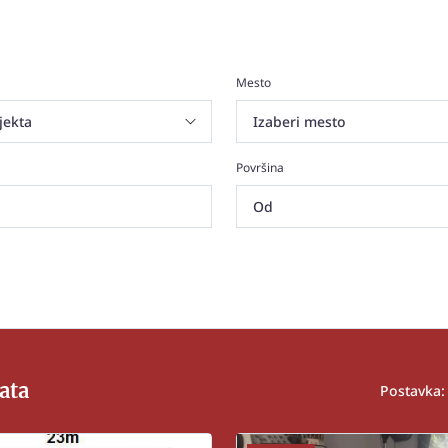
Mesto
Površina
ata
Postavka: