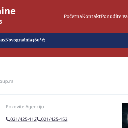
nine
Početna
Kontakt
Ponudite va
6
Lux
Novogradnja
360°
oup.rs
Pozovite Agenciju
021/425-112
021/425-152