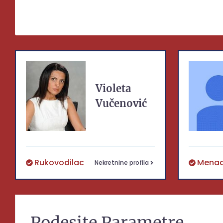
Violeta
Vučenović
Rukovodilac
Menad
Nekretnine profila
Podesite Parametre