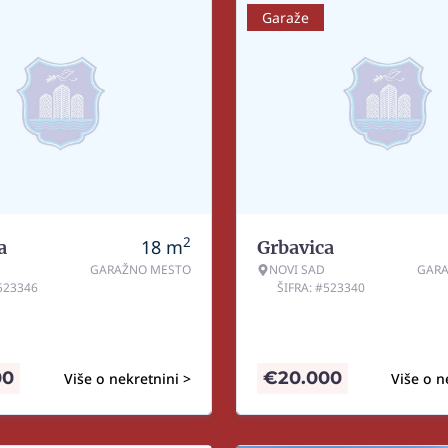
Garaže
2
18
m
a
Grbavica
GARAŽNO MESTO
NOVI SAD
GAR
#523346
ŠIFRA: #523340
00
€
20.000
Više o nekretnini >
Više o n