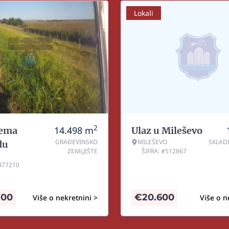
Lokali
2
14.498
m
rema
Ulaz u Mileševo
GRAĐEVINSKO
MILEŠEVO
SKLAD
du
ZEMLJIŠTE
ŠIFRA: #512867
#477210
500
€
20.600
Više o nekretnini >
Više o n