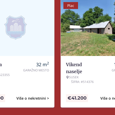
Plac
2
32
m
a
Vikend
GARAŽNO MESTO
G
naselje
#523355
SUSEK
ŠIFRA: #514376
00
€
41.200
Više o nekretnini >
Više o n