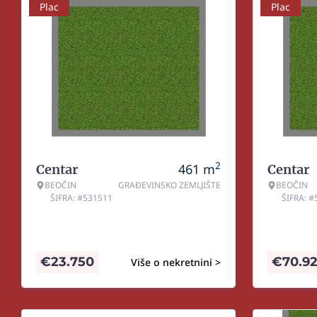
Plac
Plac
2
461
m
Centar
Centar
BEOČIN
GRAĐEVINSKO ZEMLJIŠTE
BEOČIN
ŠIFRA: #531511
ŠIFRA: 
€
23.750
€
70.9
Više o nekretnini >