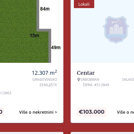
Lokali
2
12.307
m
Centar
GRAĐEVINSKO
SRBOBRAN
SKLAD
ZEMLJIŠTE
ŠIFRA: #512849
#512863
0
€
103.000
Više o nekretnini >
Više o n