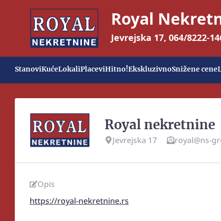
Royal Nekret
Jevrejska 17
,
064/8222-14
Stanovi
Kuće
Lokali
Placevi
Hitno!
Ekskluzivno
Snižene cene
Royal nekretnine
Jevrejska 17
royal@ns-gr
Opis
https://royal-nekretnine.rs