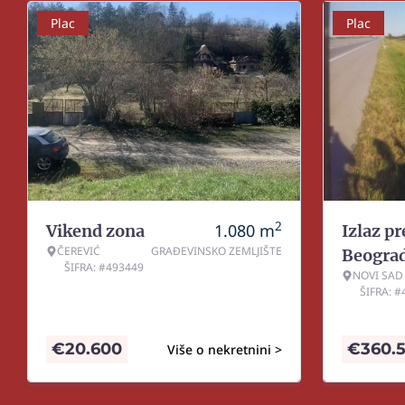
Plac
Plac
2
1.080
m
Vikend zona
Izlaz p
ČEREVIĆ
GRAĐEVINSKO ZEMLJIŠTE
Beogra
ŠIFRA: #493449
NOVI SAD
ŠIFRA: 
€
20.600
€
360.
Više o nekretnini >