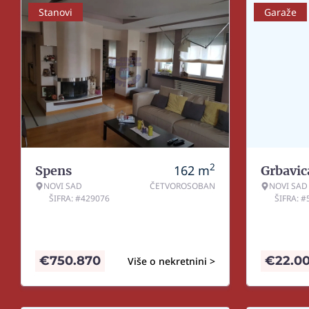
Stanovi
Garaže
2
162
m
Spens
Grbavic
NOVI SAD
ČETVOROSOBAN
NOVI SAD
ŠIFRA: #429076
ŠIFRA: 
€
750.870
€
22.0
Više o nekretnini >