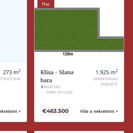
Plac
2
2
273
m
1.925
m
Klisa - Slana
IŠTA/OSTAVE
GRAĐEVINSKO
bara
ZEMLJIŠTE
NOVI SAD
ŠIFRA: #512230
€
463.500
ekretnini >
Više o nekretnini >