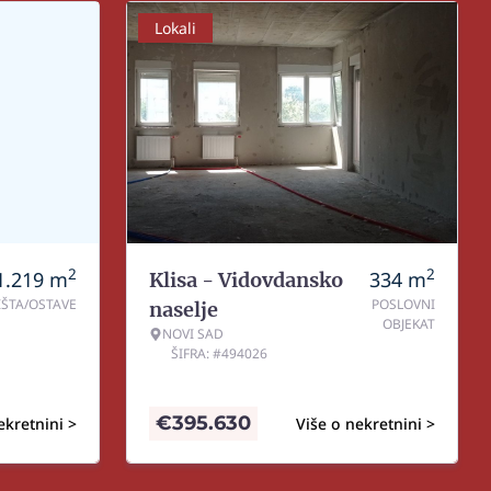
Lokali
2
2
1.219
m
334
m
Klisa - Vidovdansko
IŠTA/OSTAVE
POSLOVNI
naselje
OBJEKAT
NOVI SAD
ŠIFRA: #494026
€
395.630
ekretnini >
Više o nekretnini >