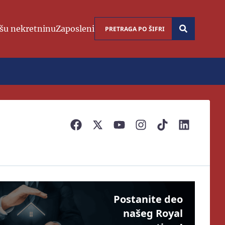
šu nekretninu
Zaposleni
Postanite deo
našeg Royal