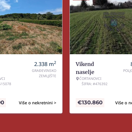
2
2.338
m
Vikend
GRAĐEVINSKO
POLJ
naselje
ZEMLJIŠTE
VCI
ČORTANOVCI
#515078
ŠIFRA: #476392
90
€
130.860
Više o nekretnini >
Više o n