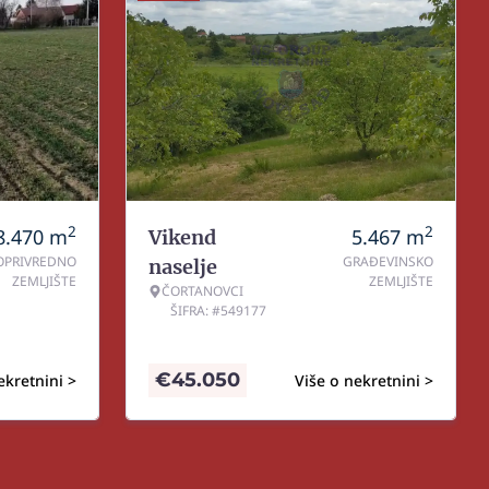
2
2
8.470
m
5.467
m
Vikend
OPRIVREDNO
GRAĐEVINSKO
naselje
ZEMLJIŠTE
ZEMLJIŠTE
ČORTANOVCI
ŠIFRA: #549177
€
45.050
ekretnini >
Više o nekretnini >