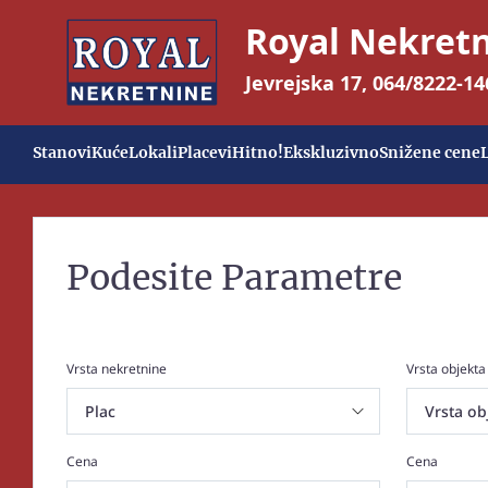
Royal Nekret
Jevrejska 17
,
064/8222-14
Stanovi
Kuće
Lokali
Placevi
Hitno!
Ekskluzivno
Snižene cene
Podesite Parametre
Vrsta nekretnine
Vrsta objekta
Cena
Cena