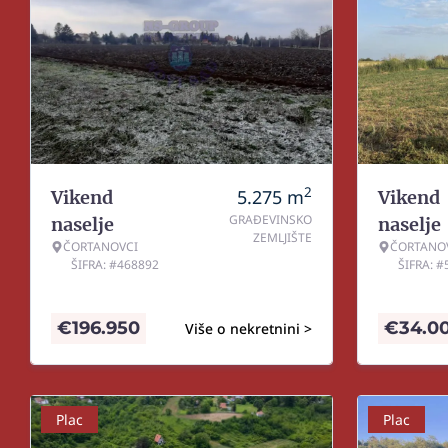
2
5.275
m
Vikend
Vikend
GRAĐEVINSKO
naselje
naselje
ZEMLJIŠTE
ČORTANOVCI
ČORTANO
ŠIFRA: #468892
ŠIFRA: 
€
196.950
€
34.0
Više o nekretnini >
Plac
Plac