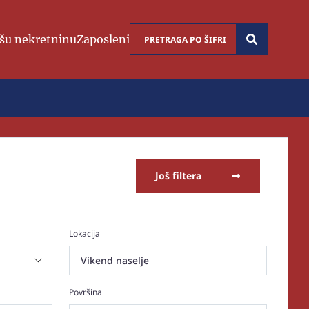
šu nekretninu
Zaposleni
Još filtera
Lokacija
Vikend naselje
Površina