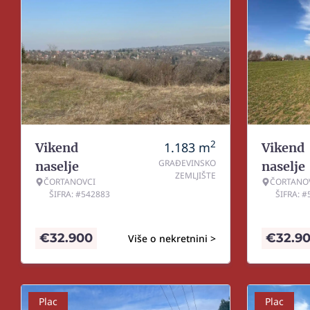
2
1.183
m
Vikend
Vikend
GRAĐEVINSKO
naselje
naselje
ZEMLJIŠTE
ČORTANOVCI
ČORTANO
ŠIFRA: #542883
ŠIFRA: 
€
32.900
€
32.9
Više o nekretnini >
Plac
Plac