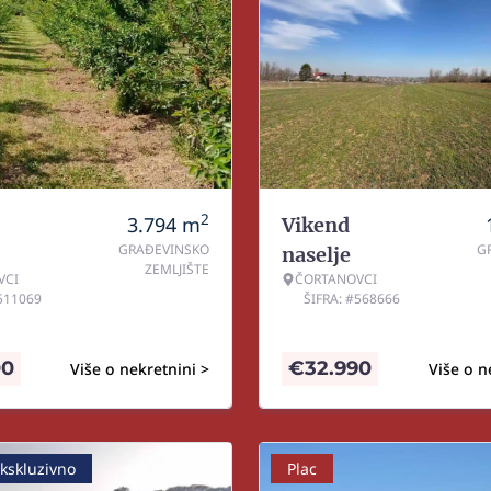
2
3.794
m
Vikend
GRAĐEVINSKO
G
naselje
ZEMLJIŠTE
VCI
ČORTANOVCI
#511069
ŠIFRA: #568666
00
€
32.990
Više o nekretnini >
Više o n
kskluzivno
Plac