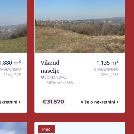
2
2
1.880
m
1.135
m
Vikend
RAĐEVINSKO
GRAĐEVINSKO
naselje
ZEMLJIŠTE
ZEMLJIŠTE
ČORTANOVCI
ŠIFRA: #542885
€
31.570
ekretnini >
Više o nekretnini >
Plac