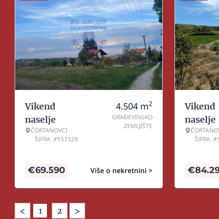
2
4.504
m
Vikend
Vikend
GRAĐEVINSKO
naselje
naselje
ZEMLJIŠTE
ČORTANOVCI
ČORTANO
ŠIFRA: #557329
ŠIFRA: 
€
69.590
€
84.2
Više o nekretnini >
<
>
1
2