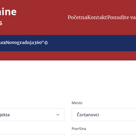
nine
Početna
Kontakt
Ponudite va
6
Lux
Novogradnja
360°
Mesto
Površina