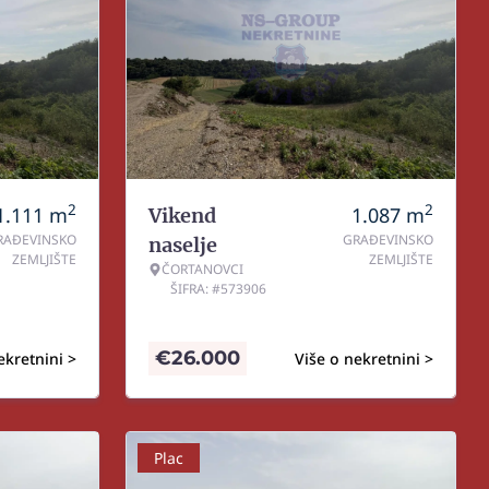
2
2
1.111
m
1.087
m
Vikend
RAĐEVINSKO
GRAĐEVINSKO
naselje
ZEMLJIŠTE
ZEMLJIŠTE
ČORTANOVCI
ŠIFRA: #573906
€
26.000
ekretnini >
Više o nekretnini >
Plac