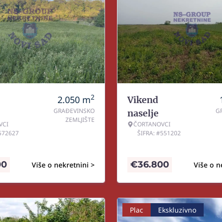
2
2.050
m
Vikend
GRAĐEVINSKO
G
naselje
ZEMLJIŠTE
VCI
ČORTANOVCI
#572627
ŠIFRA: #551202
00
€
36.800
Više o nekretnini >
Više o n
Plac
Ekskluzivno