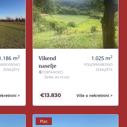
2
2
1.186
m
1.025
m
Vikend
RAĐEVINSKO
POLJOPRIVREDNO
naselje
ZEMLJIŠTE
ZEMLJIŠTE
ČORTANOVCI
ŠIFRA: #514169
€
13.830
ekretnini >
Više o nekretnini >
Plac