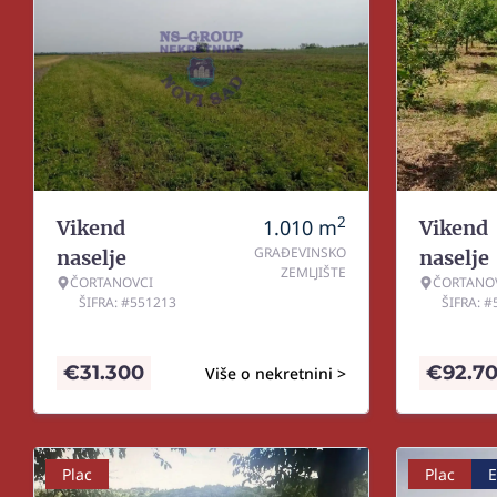
2
1.010
m
Vikend
Vikend
GRAĐEVINSKO
naselje
naselje
ZEMLJIŠTE
ČORTANOVCI
ČORTANO
ŠIFRA: #551213
ŠIFRA: 
€
31.300
€
92.7
Više o nekretnini >
Plac
Plac
E