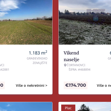
2
1.183
m
Vikend
GRAĐEVINSKO
G
naselje
ZEMLJIŠTE
VCI
ČORTANOVCI
#542881
ŠIFRA: #468894
00
€
174.700
Više o nekretnini >
Više o n
Plac