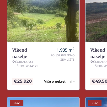
2
1.935
m
Vikend
Vikend
POLJOPRIVREDNO
naselje
naselje
ZEMLJIŠTE
ČORTANOVCI
ČORTANO
ŠIFRA: #514171
ŠIFRA: 
€
25.920
€
49.5
Više o nekretnini >
Plac
Plac