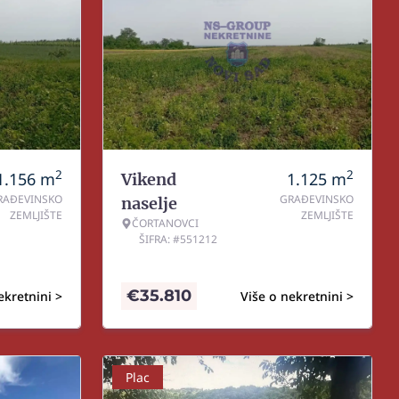
2
2
1.156
m
1.125
m
Vikend
RAĐEVINSKO
GRAĐEVINSKO
naselje
ZEMLJIŠTE
ZEMLJIŠTE
ČORTANOVCI
ŠIFRA: #551212
€
35.810
ekretnini >
Više o nekretnini >
Plac