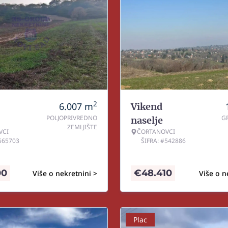
2
6.007
m
Vikend
POLJOPRIVREDNO
G
naselje
ZEMLJIŠTE
VCI
ČORTANOVCI
#565703
ŠIFRA: #542886
00
€
48.410
Više o nekretnini >
Više o n
Plac