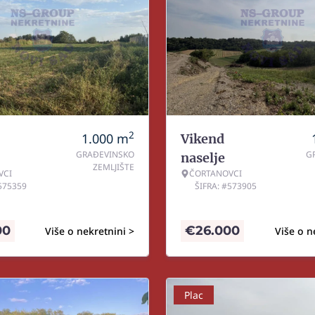
2
1.000
m
Vikend
GRAĐEVINSKO
G
naselje
ZEMLJIŠTE
VCI
ČORTANOVCI
#575359
ŠIFRA: #573905
00
€
26.000
Više o nekretnini >
Više o n
Plac