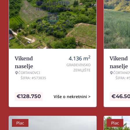
2
4.136
m
Vikend
Vikend
GRAĐEVINSKO
naselje
naselje
ZEMLJIŠTE
ČORTANOVCI
ČORTANO
ŠIFRA: #573835
ŠIFRA: 
€
128.750
€
46.5
Više o nekretnini >
Plac
Plac