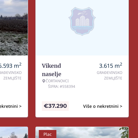
2
2
6.593
m
3.615
m
Vikend
RAĐEVINSKO
GRAĐEVINSKO
naselje
ZEMLJIŠTE
ZEMLJIŠTE
ČORTANOVCI
ŠIFRA: #558394
€
37.290
ekretnini >
Više o nekretnini >
Plac