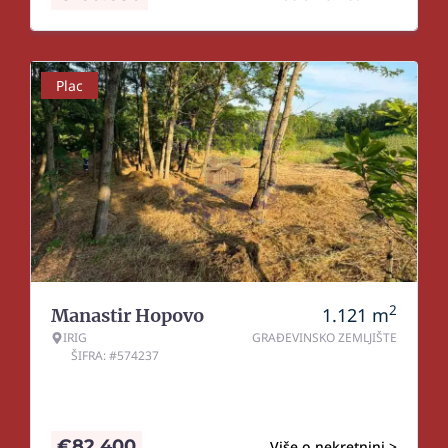
Plac
2
1.121
m
Manastir Hopovo
IRIG
GRAĐEVINSKO ZEMLJIŠTE
ŠIFRA: #574237
€
82.400
Više o nekretnini >