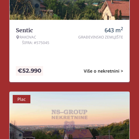
2
643
m
Sentic
RAKOVAC
GRAĐEVINSKO ZEMLJIŠTE
ŠIFRA: #575045
€
52.990
Više o nekretnini >
Plac