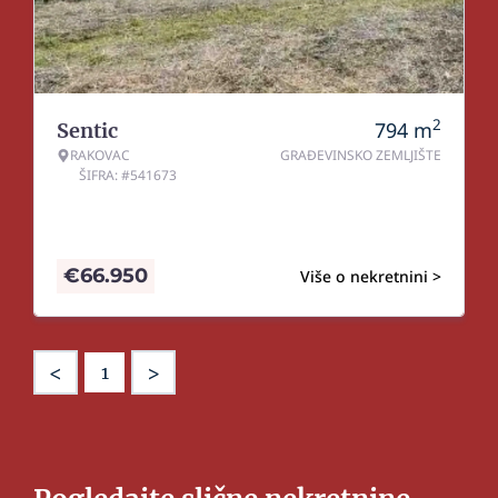
2
794
m
Sentic
RAKOVAC
GRAĐEVINSKO ZEMLJIŠTE
ŠIFRA: #541673
€
66.950
Više o nekretnini >
<
>
1