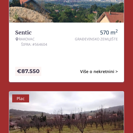
2
570
m
Sentic
RAKOVAC
GRAĐEVINSKO ZEMLJIŠTE
ŠIFRA: #564604
€
87.550
Više o nekretnini >
Plac