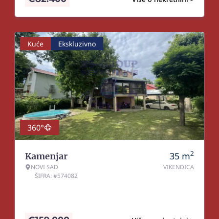
Kuće
Ekskluzivno
360°
2
35
m
Kamenjar
NOVI SAD
VIKENDICA
ŠIFRA: #574082