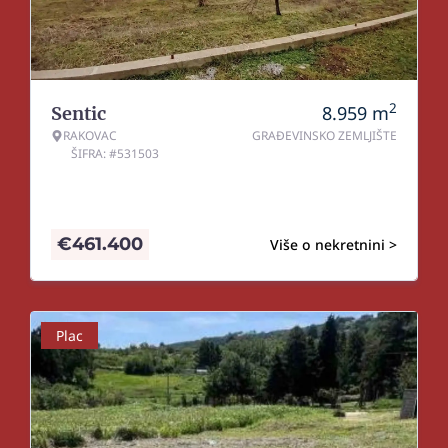
2
8.959
m
Sentic
RAKOVAC
GRAĐEVINSKO ZEMLJIŠTE
ŠIFRA: #531503
€
461.400
Više o nekretnini >
Plac