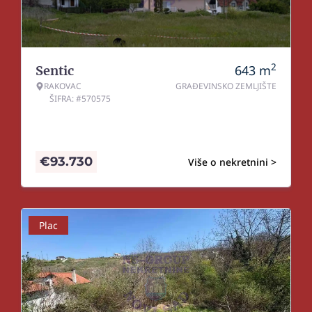
2
643
m
Sentic
RAKOVAC
GRAĐEVINSKO ZEMLJIŠTE
ŠIFRA: #570575
€
93.730
Više o nekretnini >
Plac