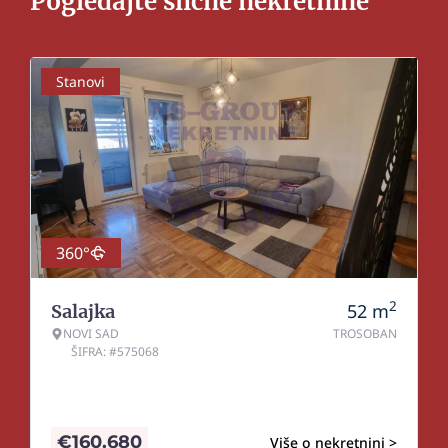
Pogledajte slične nekretnine
Stanovi
360°
2
52
m
Salajka
NOVI SAD
TROSOBAN
ŠIFRA: #575068
€
160.680
Više o nekretnini >