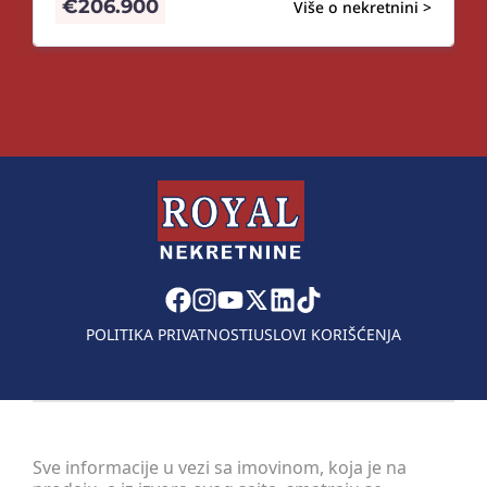
€
206.900
Više o nekretnini >
POLITIKA PRIVATNOSTI
USLOVI KORIŠĆENJA
Sve informacije u vezi sa imovinom, koja je na