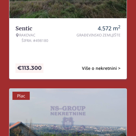
2
4.572
m
Sentic
RAKOVAC
GRAĐEVINSKO ZEMLJIŠTE
ŠIFRA: #498180
€
113.300
Više o nekretnini >
Plac