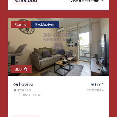
€
159.000
Više o nekretnini >
Stanovi
Ekskluzivno
360°
2
50
m
Grbavica
NOVI SAD
TROSOBAN
ŠIFRA: #573149