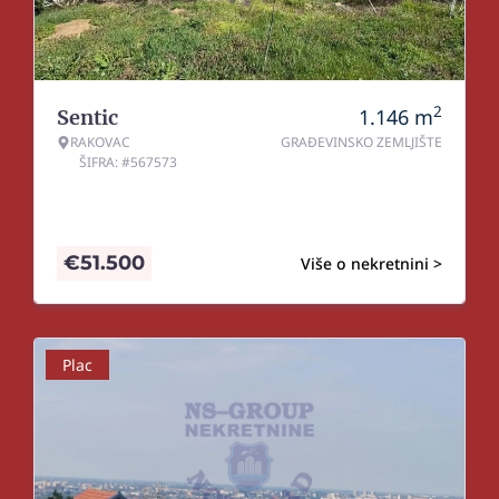
2
1.146
m
Sentic
RAKOVAC
GRAĐEVINSKO ZEMLJIŠTE
ŠIFRA: #567573
€
51.500
Više o nekretnini >
Plac