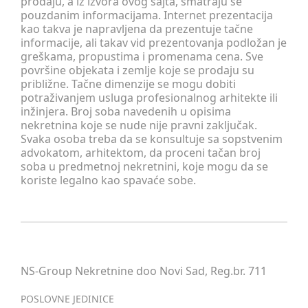
prodaju, a iz izvora ovog sajta, smatraju se
pouzdanim informacijama. Internet prezentacija
kao takva je napravljena da prezentuje tačne
informacije, ali takav vid prezentovanja podložan je
greškama, propustima i promenama cena. Sve
površine objekata i zemlje koje se prodaju su
približne. Tačne dimenzije se mogu dobiti
potraživanjem usluga profesionalnog arhitekte ili
inžinjera. Broj soba navedenih u opisima
nekretnina koje se nude nije pravni zaključak.
Svaka osoba treba da se konsultuje sa sopstvenim
advokatom, arhitektom, da proceni tačan broj
soba u predmetnoj nekretnini, koje mogu da se
koriste legalno kao spavaće sobe.
NS-Group Nekretnine doo Novi Sad, Reg.br. 711
POSLOVNE JEDINICE