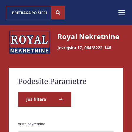
Royal Nekretnine
Jevrejska 17
,
064/8222-146
Podesite Parametre
Još filtera
Vrsta nekretnine