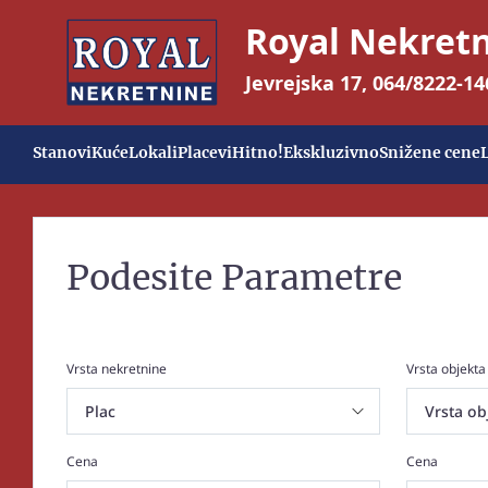
Royal Nekret
Jevrejska 17
,
064/8222-14
Stanovi
Kuće
Lokali
Placevi
Hitno!
Ekskluzivno
Snižene cene
Podesite Parametre
Vrsta nekretnine
Vrsta objekta
Cena
Cena