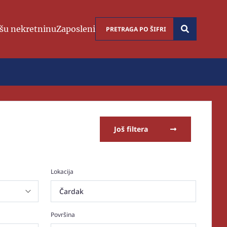
šu nekretninu
Zaposleni
Još filtera
Lokacija
Čardak
Površina