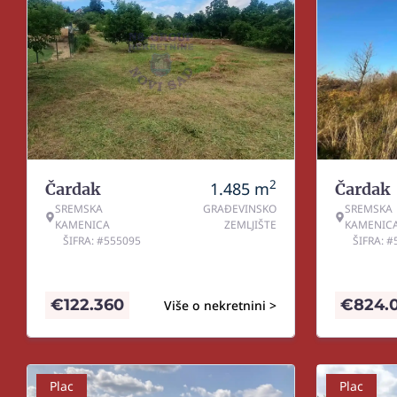
2
1.485
m
Čardak
Čardak
SREMSKA
GRAĐEVINSKO
SREMSKA
KAMENICA
ZEMLJIŠTE
KAMENIC
ŠIFRA: #555095
ŠIFRA: 
€
122.360
€
824.
Više o nekretnini >
Plac
Plac