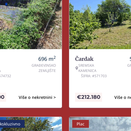
2
696
m
Čardak
GRAĐEVINSKO
SREMSKA
G
A
ZEMLJIŠTE
KAMENICA
#574732
ŠIFRA: #571703
00
€
212.180
Više o nekretnini >
Više o n
kskluzivno
Plac