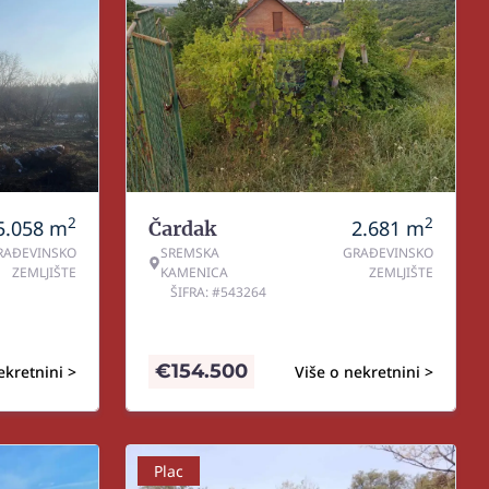
2
2
5.058
m
2.681
m
Čardak
RAĐEVINSKO
SREMSKA
GRAĐEVINSKO
ZEMLJIŠTE
KAMENICA
ZEMLJIŠTE
ŠIFRA: #543264
€
154.500
ekretnini >
Više o nekretnini >
Plac