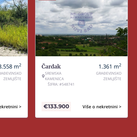
2
2
3.558
m
1.361
m
Čardak
RAĐEVINSKO
SREMSKA
GRAĐEVINSKO
ZEMLJIŠTE
KAMENICA
ZEMLJIŠTE
ŠIFRA: #548741
€
133.900
ekretnini >
Više o nekretnini >