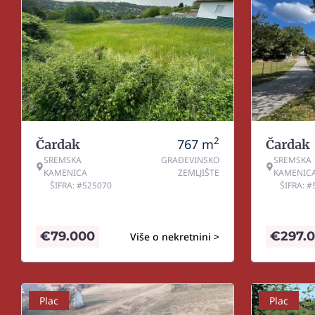
2
767
m
Čardak
Čardak
SREMSKA
GRAĐEVINSKO
SREMSKA
KAMENICA
ZEMLJIŠTE
KAMENIC
ŠIFRA: #525070
ŠIFRA: 
€
79.000
€
297.
Više o nekretnini >
Plac
Plac