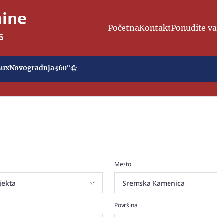
nine
Početna
Kontakt
Ponudite va
6
Lux
Novogradnja
360°
Mesto
Površina