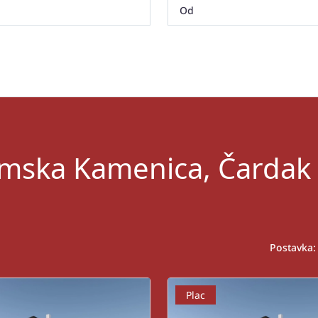
remska Kamenica, Čardak
Postavka:
Plac