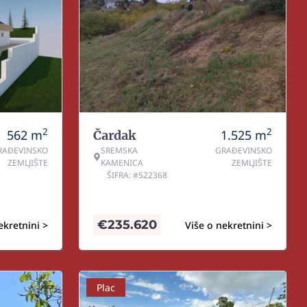
2
2
562
m
1.525
m
Čardak
RAĐEVINSKO
SREMSKA
GRAĐEVINSKO
ZEMLJIŠTE
KAMENICA
ZEMLJIŠTE
ŠIFRA: #522368
€
235.620
ekretnini >
Više o nekretnini >
Plac