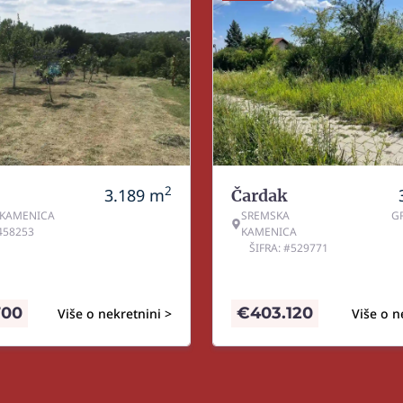
2
3.189
m
Čardak
 KAMENICA
SREMSKA
G
#458253
KAMENICA
ŠIFRA: #529771
700
€
403.120
Više o nekretnini >
Više o n