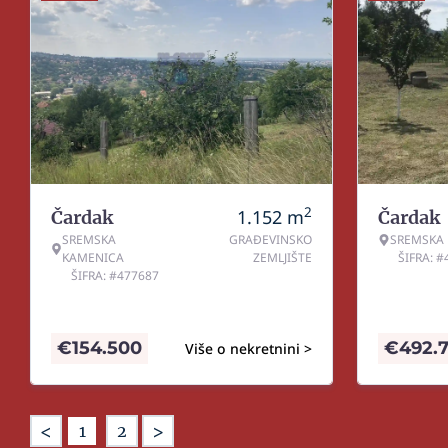
2
1.152
m
Čardak
Čardak
SREMSKA
GRAĐEVINSKO
SREMSKA
KAMENICA
ZEMLJIŠTE
ŠIFRA: 
ŠIFRA: #477687
€
154.500
€
492.
Više o nekretnini >
<
>
1
2