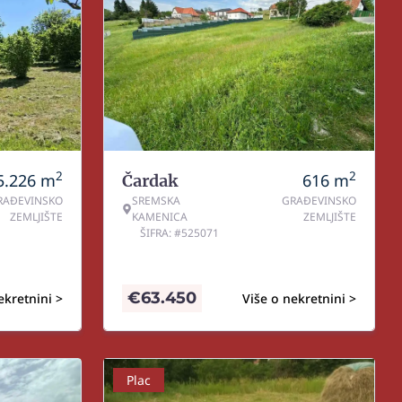
2
2
5.226
m
616
m
Čardak
RAĐEVINSKO
SREMSKA
GRAĐEVINSKO
ZEMLJIŠTE
KAMENICA
ZEMLJIŠTE
ŠIFRA: #525071
€
63.450
ekretnini >
Više o nekretnini >
Plac