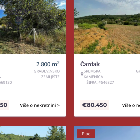
2
2.800
m
Čardak
GRAĐEVINSKO
SREMSKA
G
A
ZEMLJIŠTE
KAMENICA
#569130
ŠIFRA: #546827
050
€
80.450
Više o nekretnini >
Više o n
Plac