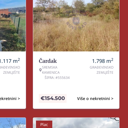
2
2
1.117
m
1.798
m
Čardak
RAĐEVINSKO
SREMSKA
GRAĐEVINSKO
ZEMLJIŠTE
KAMENICA
ZEMLJIŠTE
ŠIFRA: #555634
€
154.500
ekretnini >
Više o nekretnini >
Plac