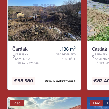
2
1.136
m
Čardak
Čardak
SREMSKA
GRAĐEVINSKO
SREMSKA
KAMENICA
ZEMLJIŠTE
KAMENIC
ŠIFRA: #575009
ŠIFRA: 
€
88.580
€
82.4
Više o nekretnini >
Plac
Plac
E