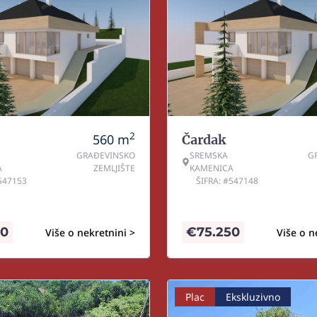
2
560
m
Čardak
GRAĐEVINSKO
SREMSKA
G
A
ZEMLJIŠTE
KAMENICA
#547153
ŠIFRA: #547148
20
€
75.250
Više o nekretnini >
Više o n
Plac
Ekskluzivno