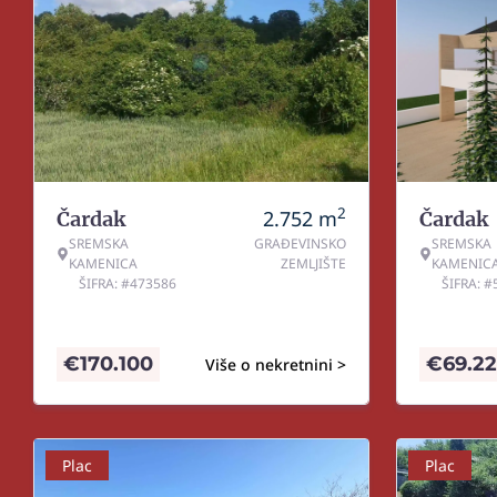
2
2.752
m
Čardak
Čardak
SREMSKA
GRAĐEVINSKO
SREMSKA
KAMENICA
ZEMLJIŠTE
KAMENIC
ŠIFRA: #473586
ŠIFRA: 
€
170.100
€
69.2
Više o nekretnini >
Plac
Plac