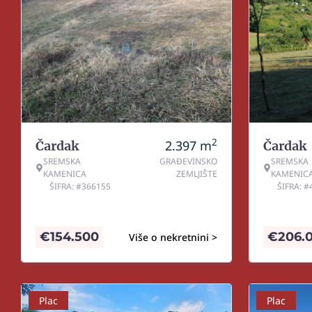
2
2.397
m
Čardak
Čardak
SREMSKA
GRAĐEVINSKO
SREMSKA
KAMENICA
ZEMLJIŠTE
KAMENIC
ŠIFRA: #366155
ŠIFRA: 
€
154.500
€
206.
Više o nekretnini >
Plac
Plac