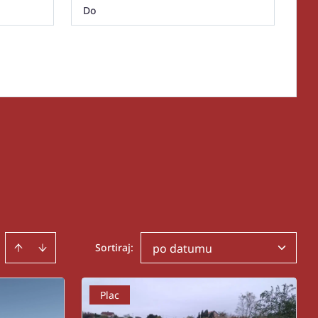
Sortiraj
:
po datumu
Plac