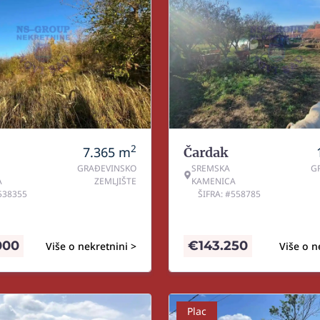
2
7.365
m
Čardak
GRAĐEVINSKO
SREMSKA
G
A
ZEMLJIŠTE
KAMENICA
#538355
ŠIFRA: #558785
000
€
143.250
Više o nekretnini >
Više o n
Plac