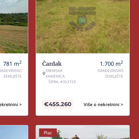
2
2
781
m
1.700
m
Čardak
RAĐEVINSKO
SREMSKA
GRAĐEVINSKO
ZEMLJIŠTE
KAMENICA
ZEMLJIŠTE
ŠIFRA: #353729
€
455.260
ekretnini >
Više o nekretnini >
Plac