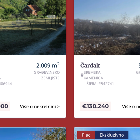
2
2.009
m
Čardak
GRAĐEVINSKO
SREMSKA
G
A
ZEMLJIŠTE
KAMENICA
#486944
ŠIFRA: #542741
000
€
130.240
Više o nekretnini >
Više o n
Plac
Ekskluzivno