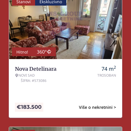
Stanovi
Ekskluzivno
360°
Hitno!
2
74
m
Nova Detelinara
NOVI SAD
TROSOBAN
ŠIFRA: #573086
€
183.500
Više o nekretnini >