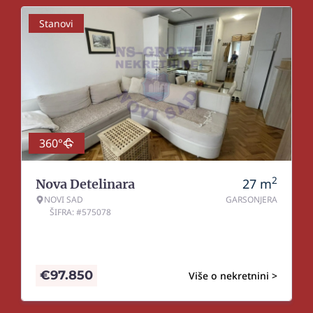
Stanovi
360°
2
27
m
Nova Detelinara
NOVI SAD
GARSONJERA
ŠIFRA: #575078
€
97.850
Više o nekretnini >