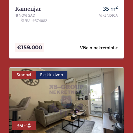
2
35
m
Kamenjar
NOVI SAD
VIKENDICA
ŠIFRA: #574082
€
159.000
Više o nekretnini >
Stanovi
Ekskluzivno
360°