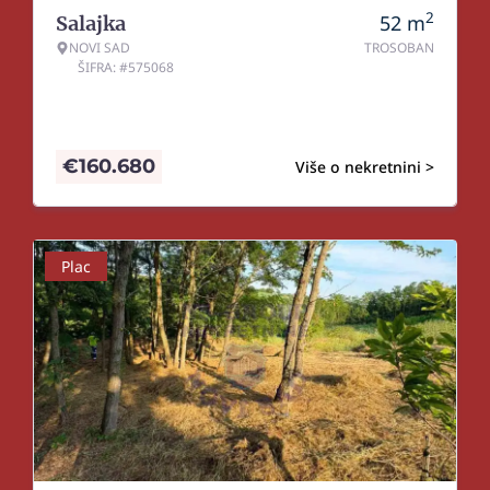
2
52
m
Salajka
NOVI SAD
TROSOBAN
ŠIFRA: #575068
€
160.680
Više o nekretnini >
Plac