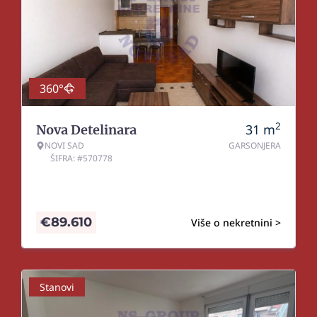
360°
2
31
m
Nova Detelinara
NOVI SAD
GARSONJERA
ŠIFRA: #570778
€
89.610
Više o nekretnini >
Stanovi