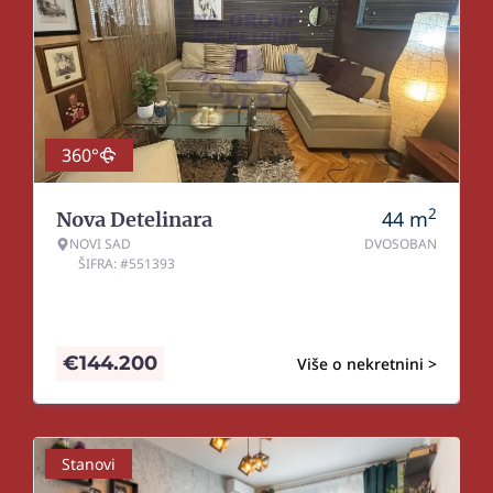
360°
2
44
m
Nova Detelinara
NOVI SAD
DVOSOBAN
ŠIFRA: #551393
€
144.200
Više o nekretnini >
Stanovi