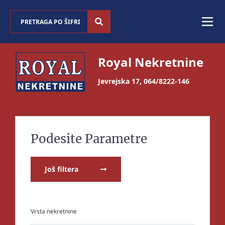
Royal Nekretnine
Jevrejska 17
,
064/8222-146
Podesite Parametre
Još filtera
Vrsta nekretnine