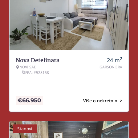
2
24
m
Nova Detelinara
NOVI SAD
GARSONJERA
ŠIFRA: #528158
€
66.950
Više o nekretnini >
Stanovi