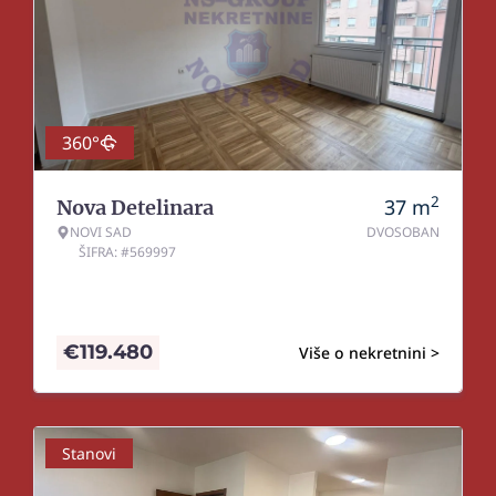
360°
2
37
m
Nova Detelinara
NOVI SAD
DVOSOBAN
ŠIFRA: #569997
€
119.480
Više o nekretnini >
Stanovi