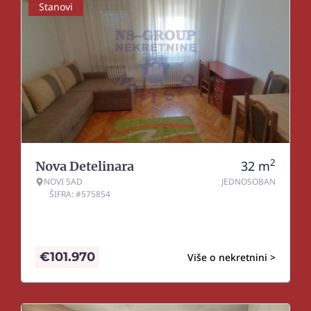
Stanovi
2
32
m
Nova Detelinara
NOVI SAD
JEDNOSOBAN
ŠIFRA: #575854
€
101.970
Više o nekretnini >