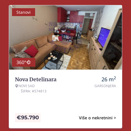
Stanovi
360°
2
26
m
Nova Detelinara
NOVI SAD
GARSONJERA
ŠIFRA: #574813
€
95.790
Više o nekretnini >