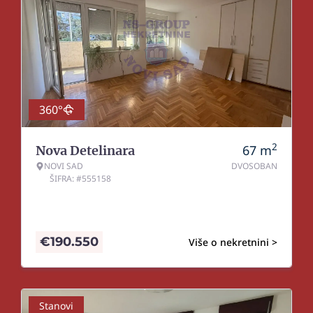
360°
2
67
m
Nova Detelinara
NOVI SAD
DVOSOBAN
ŠIFRA: #555158
€
190.550
Više o nekretnini >
Stanovi