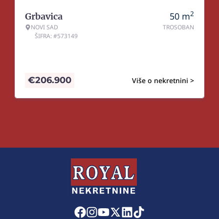
2
50
m
Grbavica
NOVI SAD
TROSOBAN
ŠIFRA: #573149
€
206.900
Više o nekretnini >