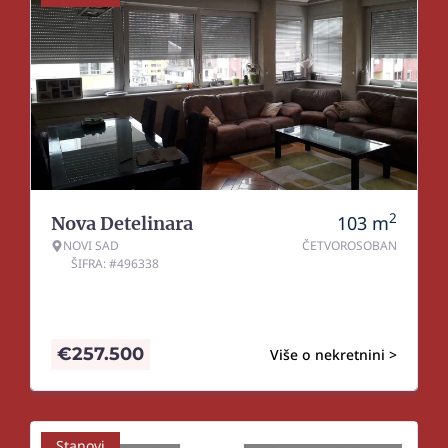
2
103
m
Nova Detelinara
NOVI SAD
ČETVOROSOBAN
ŠIFRA: #496338
€
257.500
Više o nekretnini >
Stanovi