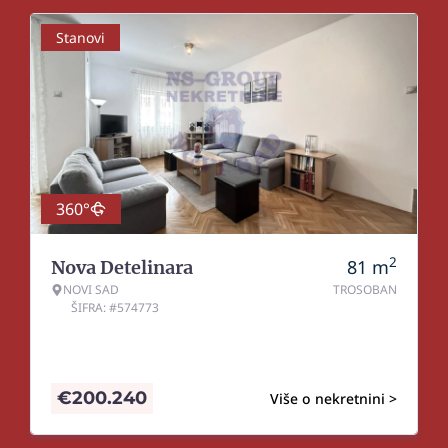
Stanovi
360°
2
81
m
Nova Detelinara
NOVI SAD
TROSOBAN
ŠIFRA: #574773
€
200.240
Više o nekretnini >