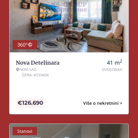
360°
2
41
m
Nova Detelinara
NOVI SAD
DVOSOBAN
ŠIFRA: #559406
€
126.690
Više o nekretnini >
Stanovi