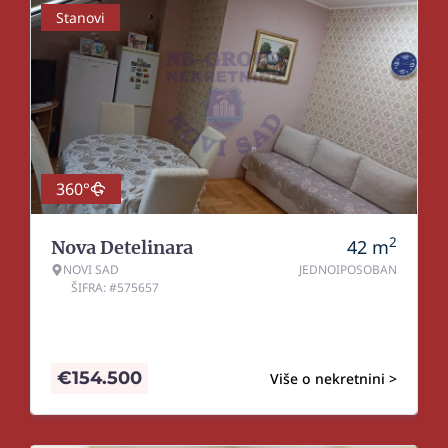
Stanovi
360°
2
42
m
Nova Detelinara
NOVI SAD
JEDNOIPOSOBAN
ŠIFRA: #575657
€
154.500
Više o nekretnini >