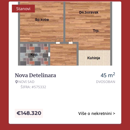
Stanovi
2
45
m
Nova Detelinara
NOVI SAD
DVOSOBAN
ŠIFRA: #575332
€
148.320
Više o nekretnini >