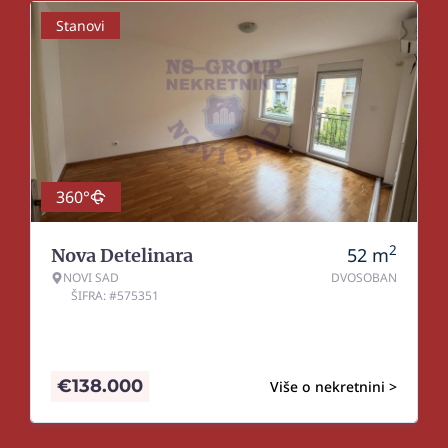
Stanovi
360°
2
52
m
Nova Detelinara
NOVI SAD
DVOSOBAN
ŠIFRA: #575351
€
138.000
Više o nekretnini >