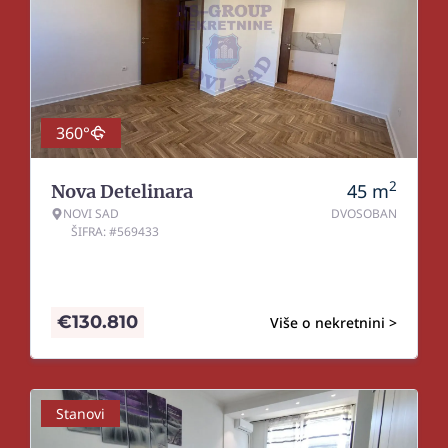
360°
2
45
m
Nova Detelinara
NOVI SAD
DVOSOBAN
ŠIFRA: #569433
€
130.810
Više o nekretnini >
Stanovi