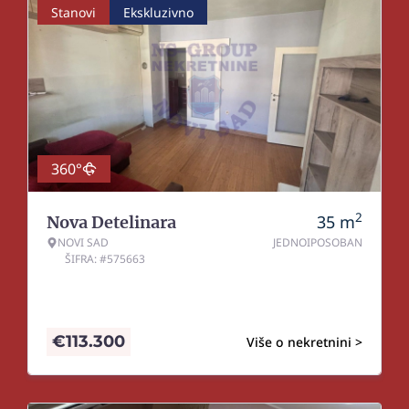
Stanovi
Ekskluzivno
360°
2
35
m
Nova Detelinara
NOVI SAD
JEDNOIPOSOBAN
ŠIFRA: #575663
€
113.300
Više o nekretnini >