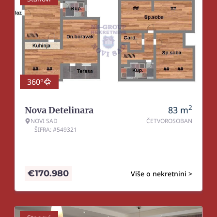
360°
2
83
m
Nova Detelinara
NOVI SAD
ČETVOROSOBAN
ŠIFRA: #549321
€
170.980
Više o nekretnini >