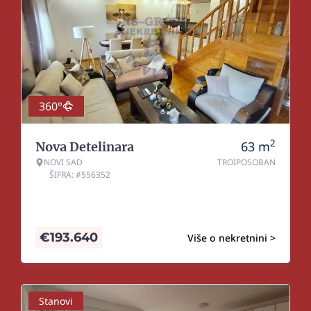
360°
2
63
m
Nova Detelinara
NOVI SAD
TROIPOSOBAN
ŠIFRA: #556352
€
193.640
Više o nekretnini >
Stanovi