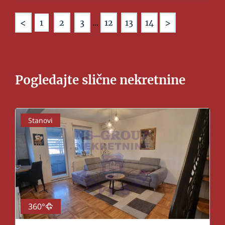
<
>
1
2
3
...
12
13
14
Pogledajte slične nekretnine
Stanovi
360°