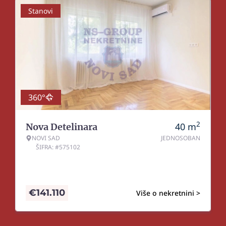
Stanovi
360°
2
40
m
Nova Detelinara
NOVI SAD
JEDNOSOBAN
ŠIFRA: #575102
€
141.110
Više o nekretnini >