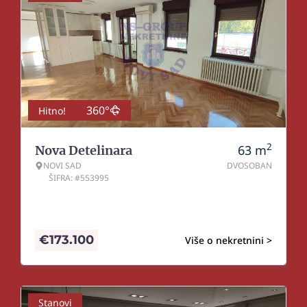
360°
Hitno!
2
63
m
Nova Detelinara
NOVI SAD
DVOSOBAN
ŠIFRA: #553995
€
173.100
Više o nekretnini >
Stanovi