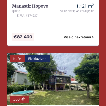
2
1.121
m
Manastir Hopovo
IRIG
GRAĐEVINSKO ZEMLJIŠTE
ŠIFRA: #574237
€
82.400
Više o nekretnini >
Kuće
Ekskluzivno
360°