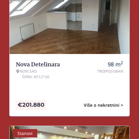
2
98
m
Nova Detelinara
NOVI SAD
TROIPOSOBAN
ŠIFRA: #512150
€
201.880
Više o nekretnini >
Stanovi