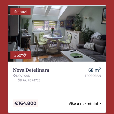
Stanovi
360°
2
68
m
Nova Detelinara
NOVI SAD
TROSOBAN
ŠIFRA: #574725
€
164.800
Više o nekretnini >