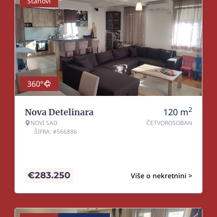
Stanovi
360°
2
120
m
Nova Detelinara
NOVI SAD
ČETVOROSOBAN
ŠIFRA: #566886
€
283.250
Više o nekretnini >