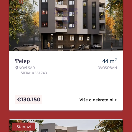
2
44
m
Telep
NOVI SAD
DVOSOBAN
ŠIFRA: #561743
€
130.150
Više o nekretnini >
Stanovi