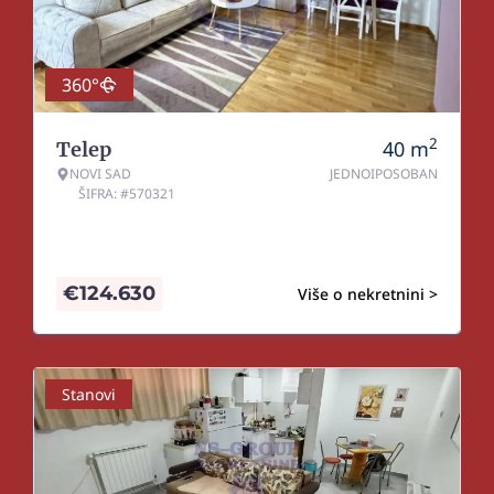
360°
2
40
m
Telep
NOVI SAD
JEDNOIPOSOBAN
ŠIFRA: #570321
€
124.630
Više o nekretnini >
Stanovi