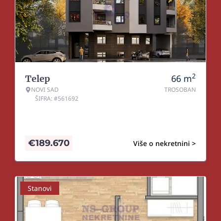
2
66
m
Telep
NOVI SAD
TROSOBAN
ŠIFRA: #561692
€
189.670
Više o nekretnini >
Stanovi