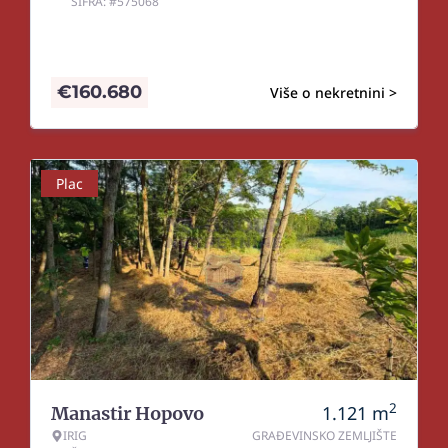
ŠIFRA: #575068
€
160.680
Više o nekretnini >
Plac
2
1.121
m
Manastir Hopovo
IRIG
GRAĐEVINSKO ZEMLJIŠTE