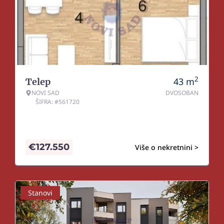
2
43
m
Telep
NOVI SAD
DVOSOBAN
ŠIFRA: #561720
€
127.550
Više o nekretnini >
Stanovi