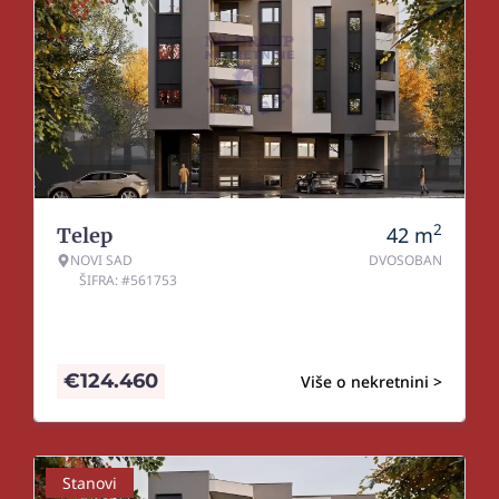
2
42
m
Telep
NOVI SAD
DVOSOBAN
ŠIFRA: #561753
€
124.460
Više o nekretnini >
Stanovi