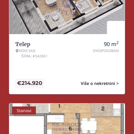
2
90
m
Telep
NOVI SAD
DVOIPOSOBAN
ŠIFRA: #542061
€
214.920
Više o nekretnini >
Stanovi