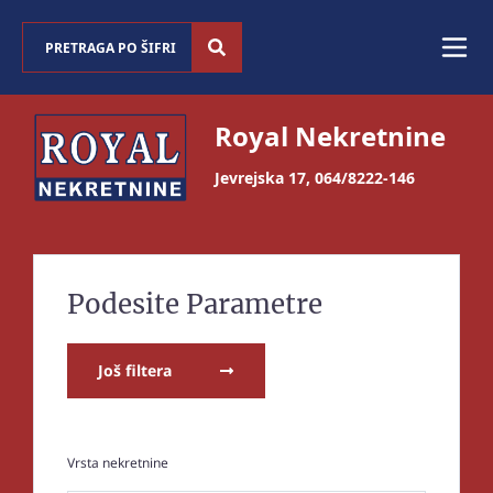
Royal Nekretnine
Jevrejska 17
,
064/8222-146
Podesite Parametre
Još filtera
Vrsta nekretnine