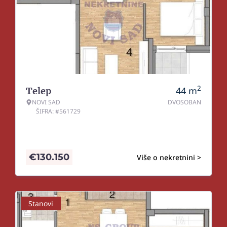
2
44
m
Telep
NOVI SAD
DVOSOBAN
ŠIFRA: #561729
€
130.150
Više o nekretnini >
Stanovi