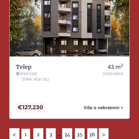
2
43
m
Telep
NOVI SAD
DVOSOBAN
ŠIFRA: #561762
€
127.230
Više o nekretnini >
<
>
1
2
3
...
34
35
36