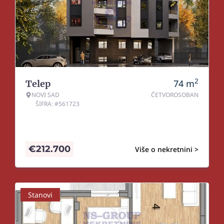
2
74
m
Telep
NOVI SAD
ČETVOROSOBAN
ŠIFRA: #561723
€
212.700
Više o nekretnini >
Stanovi