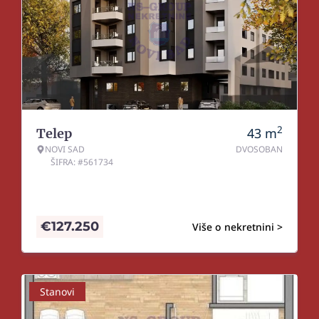
2
43
m
Telep
NOVI SAD
DVOSOBAN
ŠIFRA: #561734
€
127.250
Više o nekretnini >
Stanovi