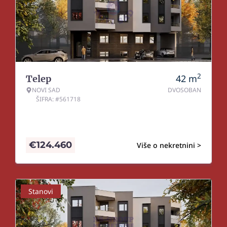
2
42
m
Telep
NOVI SAD
DVOSOBAN
ŠIFRA: #561718
€
124.460
Više o nekretnini >
Stanovi