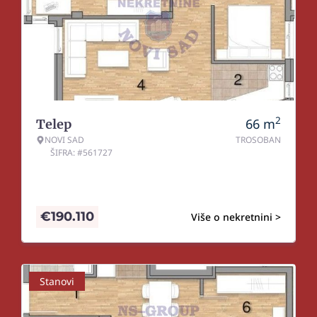
2
66
m
Telep
NOVI SAD
TROSOBAN
ŠIFRA: #561727
€
190.110
Više o nekretnini >
Stanovi