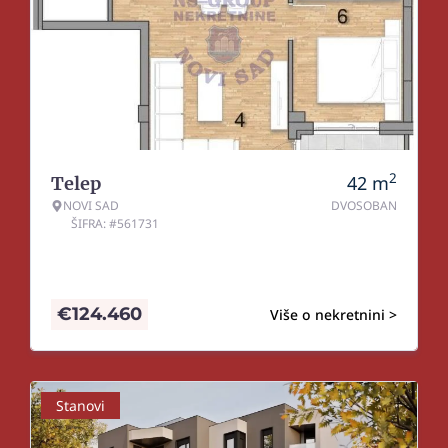
2
42
m
Telep
NOVI SAD
DVOSOBAN
ŠIFRA: #561731
€
124.460
Više o nekretnini >
Stanovi