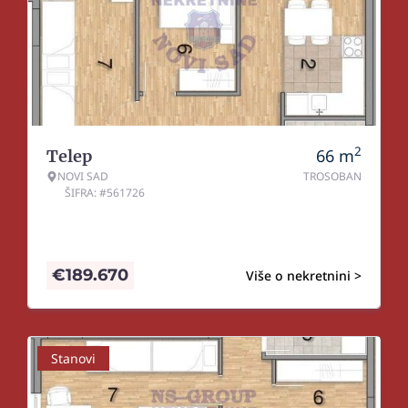
2
66
m
Telep
NOVI SAD
TROSOBAN
ŠIFRA: #561726
€
189.670
Više o nekretnini >
Stanovi