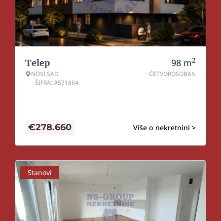
2
98
m
Telep
NOVI SAD
ČETVOROSOBAN
ŠIFRA: #571864
€
278.660
Više o nekretnini >
Stanovi