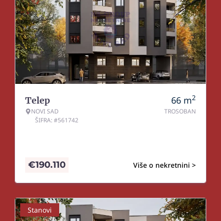
2
66
m
Telep
NOVI SAD
TROSOBAN
ŠIFRA: #561742
€
190.110
Više o nekretnini >
Stanovi