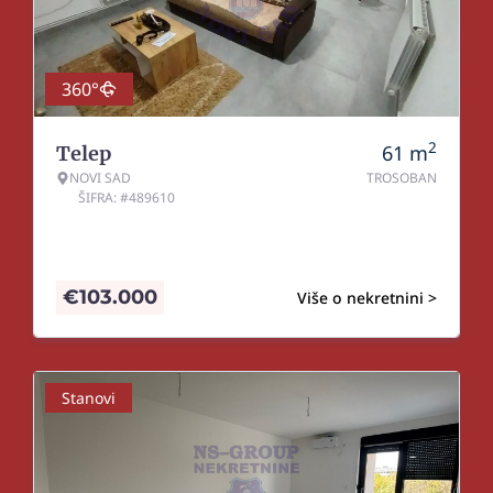
360°
2
61
m
Telep
NOVI SAD
TROSOBAN
ŠIFRA: #489610
€
103.000
Više o nekretnini >
Stanovi