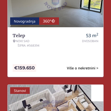
360°
Novogradnja
2
53
m
Telep
NOVI SAD
DVOSOBAN
ŠIFRA: #568394
€
159.650
Više o nekretnini >
Stanovi