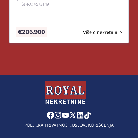
ŠIFRA: #573149
€
206.900
Više o nekretnini >
POLITIKA PRIVATNOSTI
USLOVI KORIŠĆENJA