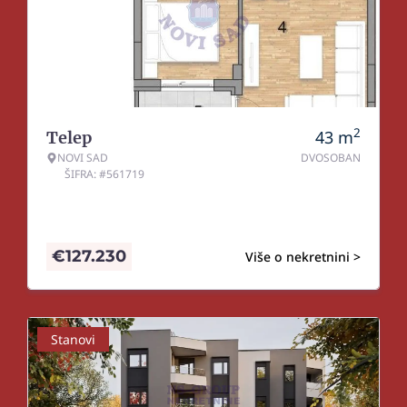
2
43
m
Telep
NOVI SAD
DVOSOBAN
ŠIFRA: #561719
€
127.230
Više o nekretnini >
Stanovi