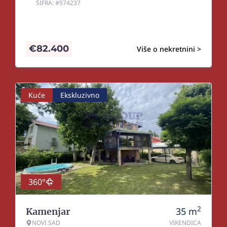
ŠIFRA: #574237
€
82.400
Više o nekretnini >
Kuće
Ekskluzivno
360°
2
35
m
Kamenjar
NOVI SAD
VIKENDICA