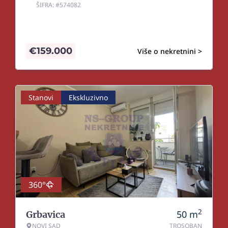
ŠIFRA: #574082
€
159.000
Više o nekretnini >
Stanovi
Ekskluzivno
360°
2
50
m
Grbavica
NOVI SAD
TROSOBAN