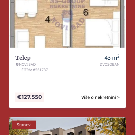
2
43
m
Telep
NOVI SAD
DVOSOBAN
ŠIFRA: #561737
€
127.550
Više o nekretnini >
Stanovi