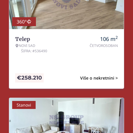
360°
2
106
m
Telep
NOVI SAD
ČETVOROSOBAN
ŠIFRA: #536490
€
258.210
Više o nekretnini >
Stanovi