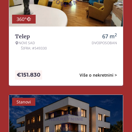
360°
2
67
m
Telep
NOVI SAD
DVOIPOSOBAN
ŠIFRA: #549330
€
151.830
Više o nekretnini >
Stanovi