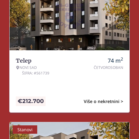
2
74
m
Telep
NOVI SAD
ČETVOROSOBAN
ŠIFRA: #561739
€
212.700
Više o nekretnini >
Stanovi