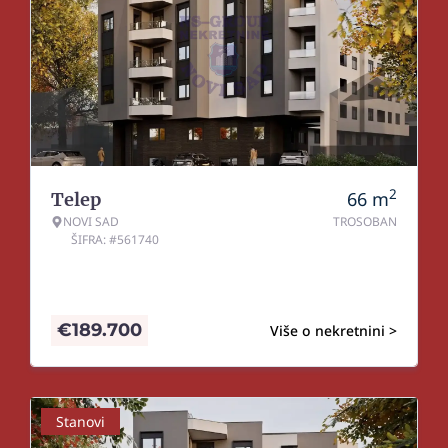
2
66
m
Telep
NOVI SAD
TROSOBAN
ŠIFRA: #561740
€
189.700
Više o nekretnini >
Stanovi