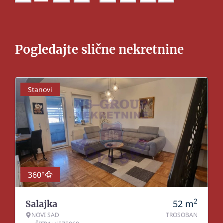
Pogledajte slične nekretnine
Stanovi
360°
2
52
m
Salajka
NOVI SAD
TROSOBAN